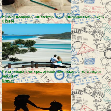
Рогозин предложил китаю вместе колонизировать марс и луну
О китае
Из-за паводка в четырех районах тюменской области введен
режим чс
Климат