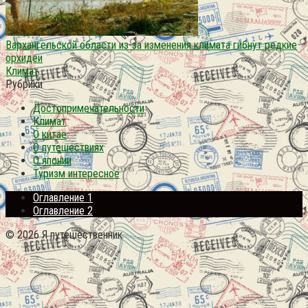
Вархангельской области из-за изменения климата гибнут редкие
орхидеи
Климат
Рубрики
Достопримечательности
Климат
О китае
О путешествиях
О японии
Туризм интересное
Оглавление 1
Оглавление 2
© 2026 Я путешественник