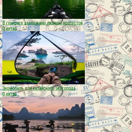
В гонконге задержаны лидеры протестов
О китае
Экомобиль для китайского экогорода
О китае