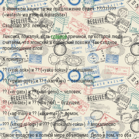
В японском языке то же предложение будет: ?????????
(«watashi-wa mise-ni ikimashita»).
Сходство №3: лексика
Лексика, пожалуй, есть
главной
причиной, по которой люди
считаюм, что японский и корейский похожи. Так сходное
произношение слов.
К примеру:
?? («yak-sok») и ?? («yaku-soku») – обещание;
?? («gwan-gye») и ?? («kan-kei») – отношения;
?? («in-gan») и ?? («nin-gen») – человек;
?? («mi-lae») и ?? («mi-rai») – будущее;
?? («ag-ma») и ?? («aku-ma») – демон;
??? («mug-si-log») и ??? («moku-shi-roku») – апокалипсис
Такое сходство в полной мере объяснимо. Дело в том, что оба