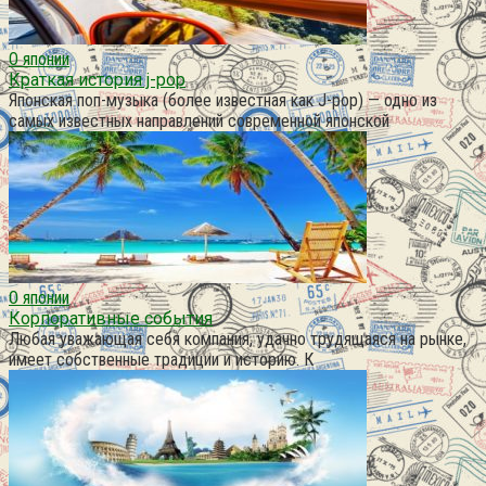
О японии
Краткая история j-pop
Японская поп-музыка (более известная как J-pop) — одно из
самых известных направлений современной японской
О японии
Корпоративные события
Любая уважающая себя компания, удачно трудящаяся на рынке,
имеет собственные традиции и историю. К