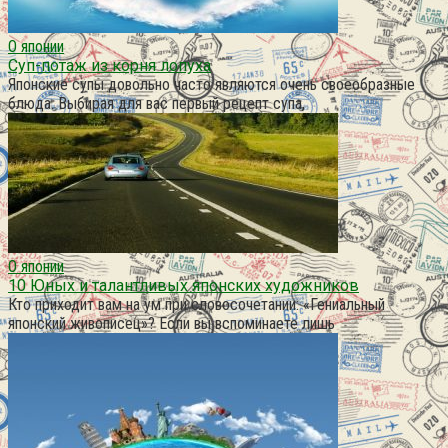
О японии
Суп-потаж из корня лопуха
Японские супы довольно часто являются очень своеобразные
блюда. Выбирая для вас первый рецепт супа,
О японии
10 Юных и талантливых японских художников
Кто приходит вам на ум при словосочетании: «Гениальный
японский живописец»? Если вы вспоминаете лишь