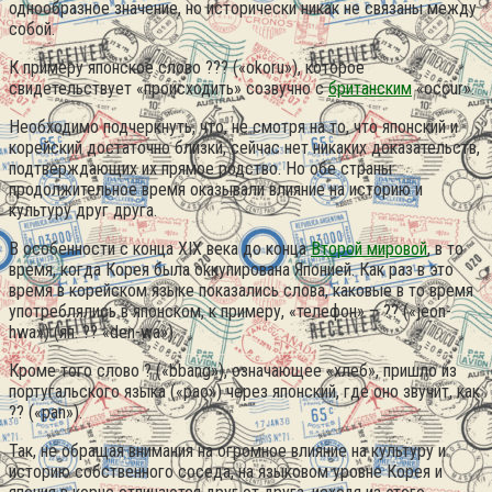
однообразное значение, но исторически никак не связаны между
собой.
К примеру японское слово ??? («okoru»), которое
свидетельствует «происходить» созвучно с
британским
«occur».
Необходимо подчеркнуть, что, не смотря на то, что японский и
корейский достаточно близки, сейчас нет никаких доказательств,
подтверждающих их прямое родство. Но обе страны
продолжительное время оказывали влияние на историю и
культуру друг друга.
В особенности с конца XIX века до конца
Второй мировой
, в то
время, когда Корея была оккупирована Японией. Как раз в это
время в корейском языке показались слова, каковые в то время
употреблялись в японском, к примеру, «телефон» – ?? («jeon-
hwa») (яп. ?? «den-wa»).
Кроме того слово ? («bbang»), означающее «хлеб», пришло из
португальского языка («pao») через японский, где оно звучит, как
?? («pan»).
Так, не обращая внимания на огромное влияние на культуру и
историю собственного соседа, на языковом уровне Корея и