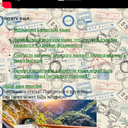
Читать еще…
Математика в японском языке
Палиндромы в японском языке: что это такое и как они
уживаются с 3 видами письменности
Советы по изучению японского языка от переводчика манги
зака дэвиссона
Почему у иероглифов в японском языке может быть
несколько онных (китайских) прочтений?
общий
язык
японский
Понравилась статья? Поделиться с друзьями:
Вам также может быть интересно