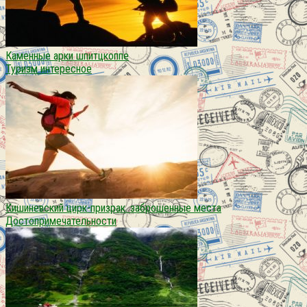
Каменные арки шпитцкоппе
Туризм интересное
Кишиневский цирк-призрак. заброшенные места
Достопримечательности