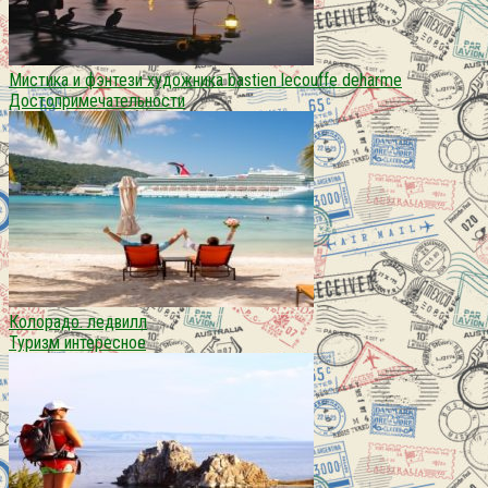
Мистика и фэнтези художника bastien lecouffe deharme
Достопримечательности
Колорадо. ледвилл
Туризм интересное