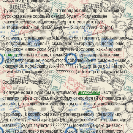
Сходство №1: синтаксис
Грубо говоря, синтаксис – это порядок слов в предложении. В
русском языке хорошей схемой будет «Подлежащее–
сказуемое–прямое дополнение» (что соответствует
интернациональной схеме «SVO» – Subject–Verb–Object).
К примеру, предложение «Человек убил гориллу», где «человек»
– подлежащее, «убил» – сказуемое и «гориллу» – дополнение, в
корейском и японском будут звучать дословно, как «Человек
гориллу
убил» (то бишь, схема SOV). Сперва в предложении
будет подлежащее, после этого дополнение и в самом финише
сказуемое: корейский язык: ??? ???? ?? («nam-ja-ga go-ril-la-reul
sswat-da»); японский язык : ????????? («otoko-ga gorira-wo utta»)
Сходство №2: частицы
В случае если в русском и, к примеру,
английском
частицы
ставятся перед словом, к которому относятся (Я отправился в
магазин), то в японском и корейском они ставятся по окончании.
К примеру, в корейском языке отечественному предлогу «в»
соответствует частица ? («e»), и предложение «Я отправился в
магазин» будет звучать: ?? ?????? («jeo-neun ga-ge-e ga-sseo-
yo»), что дословно переводится, как «Я магазин в отправился».