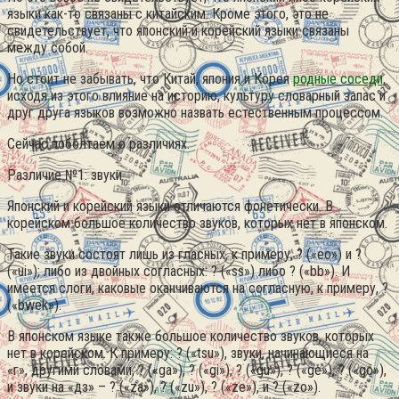
языки как-то связаны с китайским. Кроме этого, это не
свидетельствует, что японский и корейский языки связаны
между собой.
Но стоит не забывать, что Китай, япония и Корея
родные соседи
,
исходя из этого влияние на историю, культуру словарный запас и
друг друга языков возможно назвать естественным процессом.
Сейчас поболтаем о различиях.
Различие №1: звуки
Японский и корейский языки отличаются фонетически. В
корейском большое количество звуков, которых нет в японском.
Такие звуки состоят лишь из гласных, к примеру, ? («eo») и ?
(«ui»); либо из двойных согласных: ? («ss») либо ? («bb»). И
имеется слоги, каковые оканчиваются на согласную, к примеру, ?
(«bwek»).
В японском языке также большое количество звуков, которых
нет в корейском. К примеру: ? («tsu»), звуки, начинающиеся на
«г», другими словами, ? («ga»), ? («gi»), ? («gu»), ? («ge»), ? («go»),
и звуки на «дз» – ? («za»), ? («zu»), ? («ze»), и ? («zo»).