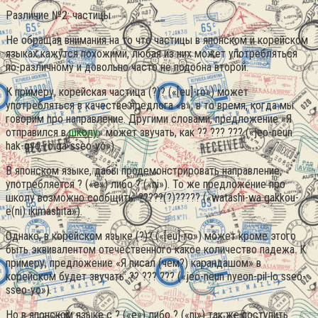
Различие №2: частицы
Не обращая внимания на то что частицы в японском и корейском
языках кажутся похожими, любая из них может употребляться
по-различному и довольно часто не подобна второй.
К примеру, корейская частица (?)? («[eu]-ro») может
употребляться в качестве предлога «в», в то время, когда мы
говорим про направление. Другими словами, предложение «Я
отправился в
школу
» может звучать, как ?? ??? ??? («jeo-neun
hak-gyo-ro ga-sseo-yo»).
В японском языке, дабы продемонстрировать направление,
употребляется ? («e») либо ? («ni»). То же предложение про
школу возможно сообщить: ?????(?)????? («watashi-wa gakkou-
e(ni) ikimashita»).
Однако, в корейском языке (?)? («[eu]-ro») может кроме этого
быть эквивалентом отечественного какое количество падежа. К
примеру, предложение «Я писал (чем?) карандашом» в
корейском будет звучать: ?? ??? ??? («jeo-neun nyeon-pil-lo sseo-
sseo-yo»).
Но в японском языке с ? («e») либо ? («ni») так же поступить