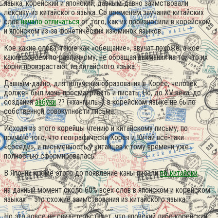
языка, корейский и японский, давным-давно заимствовали
лексику из китайского языка. Со временем звучание китайских
слов
начало отличаться
от того, как их произносили в корейском
и японском из-за фонетических изюминок языков.
Кое-какие слова, такие как «обещание», звучат похоже, а кое-
какие совсем по-различному, не обращая внимания на то, что их
корни произрастают из китайского языка.
Давным-давно, для получения образования в Корее, человек
должен был мочь просматривать и писать. Но, до XV века, до
создания
азбуки
?? («хангыль»), в корейском языке не было
собственной совокупности письма.
Исходя из этого корейцы чтению и китайскому письму, по
причине того, что географически Корея и Китай всё-таки
«соседи», и письменность у китайцев к тому времени уже
полностью сформировалась.
В Японии кроме этого до появление каны писали
по-китайски
.
на данный момент около 60% всех слов в японском и корейском
языках – это схожие заимствования из китайского языка.
Но это вовсе не свидетельствует, что японский либо корейский