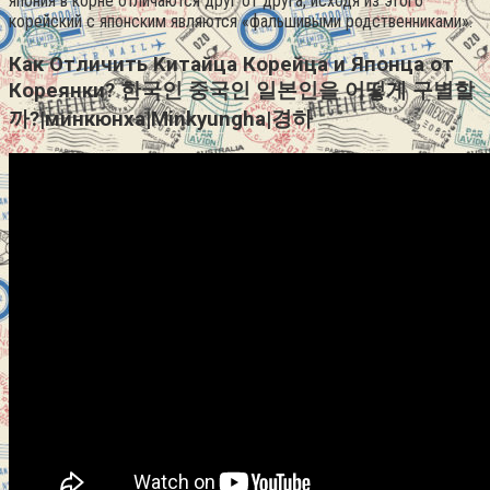
япония в корне отличаются друг от друга, исходя из этого
корейский с японским являются «фальшивыми родственниками».
Как Отличить Kитайца Корейца и Японца от
Кореянки? 한국인 중국인 일본인을 어떻게 구별할
까?|минкюнха|Minkyungha|경하