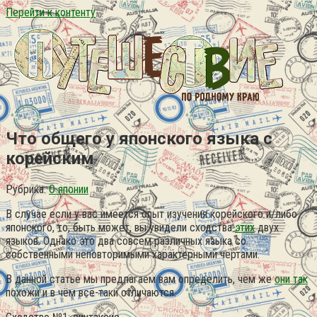
Перейти к контенту
Что общего у японского языка с
корейским
Рубрика:
О японии
В случае если у вас имеется опыт изучения корейского и/либо
японского, то, быть может, вы увидели сходства
этих
двух
языков. Однако это два совсем различных языка со
собственными неповторимыми характерными чертами.
В данной статье мы предлагаем вам определить, чем же
они так
похожи и в чём всё-таки отличаются.