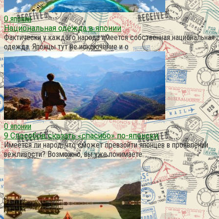
О японии
Национальная одежда в японии
Фактически у каждого народа имеется собственная национальная
одежда. Японцы тут не исключение и о
О японии
9 Способов сказать «спасибо» по-японски
Имеется ли народ, что сможет превзойти японцев в проявлении
вежливости? Возможно, вы уже понимаете