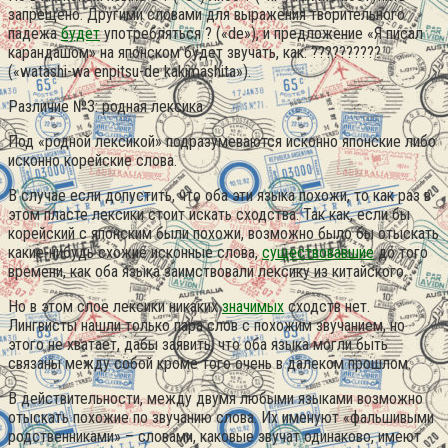
запрещено. Другими словами для выражения творительного
падежа
будет
употребляться ? («de»), и предложение «Я писал
карандашом» на японском будет звучать, как: ??????????
(«watashi-wa enpitsu-de kakimashita»).
Различие №3: родная лексика
Под «родной лексикой» подразумеваются исконно японские либо
исконно корейские слова.
В случае если допустить, что оба эти языка похожи, то как раз в
этом пласте лексики стоит искать сходства. Так как, если бы
корейский с японским были похожи, возможно было бы отыскать
какие-нибудь схожие исконные слова,
существовавшие
до того
времени, как оба языка заимствовали лексику из китайского.
Но в этом слое лексики никаких
значимых
сходств нет.
Лингвисты нашли только пара слов с похожим звучанием, но
этого не хватает, дабы заявить, что оба языка могли быть
связаны между собой кроме того очень в далеком прошлом.
В действительности, между двумя любыми языками возможно
отыскать похожие по звучанию слова. Их именуют «фальшивыми
родственниками» – словами, каковые звучат одинаково, имеют