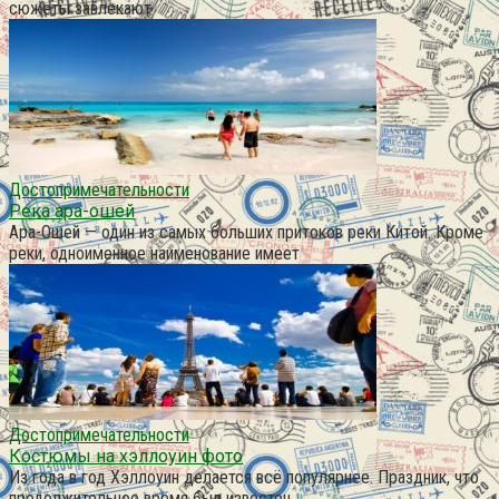
сюжеты завлекают
Достопримечательности
Река ара-ошей
Ара-Ошей — один из самых больших притоков реки Китой. Кроме
реки, одноименное наименование имеет
Достопримечательности
Костюмы на хэллоуин фото
Из года в год Хэллоуин делается всё популярнее. Праздник, что
продолжительное время был известен