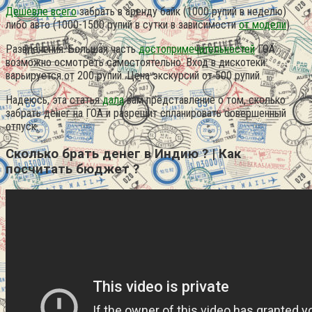
Дешевле всего
забрать в аренду байк (1000 рупий в неделю)
либо авто (1000-1500 рупий в сутки в зависимости
от модели
).
Развлечения. Большая часть
достопримечательностей
ГОА
возможно осмотреть самостоятельно. Вход в дискотеки
варьируется от 200 рупий. Цена экскурсий от 500 рупий.
Надеюсь, эта статья
дала
вам представление о том, сколько
забрать денег на ГОА и разрешит спланировать совершенный
отпуск.
Сколько брать денег в Индию ? | Как
посчитать бюджет ?