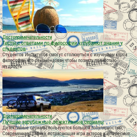
Достопримечательности
Тесты с ответами по философии углубляют знания у
студентов
Студентов Институтов смогут столкнуться с изучением курса
философии, что рекомендован чтобы познать полностью
мудрость
Достопримечательности
Лучшие зарубежные детективные сериалы
Детективные сериалы пользуются большой популярностью.
Современная графика, потрясающая игра актеров и интересные