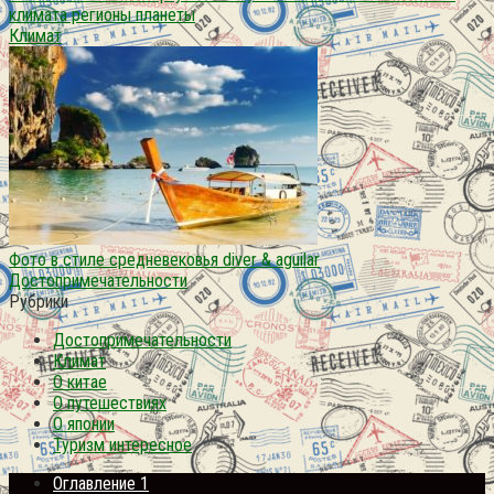
климата регионы планеты
Климат
Фото в стиле средневековья diver & aguilar
Достопримечательности
Рубрики
Достопримечательности
Климат
О китае
О путешествиях
О японии
Туризм интересное
Оглавление 1