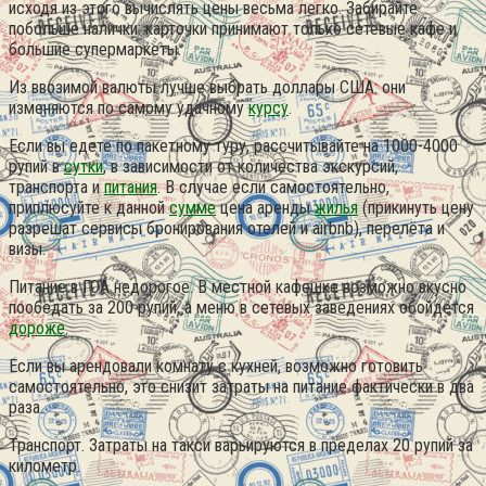
исходя из этого вычислять цены весьма легко. Забирайте
побольше налички: карточки принимают только сетевые кафе и
большие супермаркеты.
Из ввозимой валюты лучше выбрать доллары США: они
изменяются по самому удачному
курсу
.
Если вы едете по пакетному туру, рассчитывайте на 1000-4000
рупий в
сутки
, в зависимости от количества экскурсий,
транспорта и
питания
. В случае если самостоятельно,
приплюсуйте к данной
сумме
цена аренды
жилья
(прикинуть цену
разрешат сервисы бронирования отелей и airbnb), перелёта и
визы.
Питание в ГОА недорогое. В местной кафешке возможно вкусно
пообедать за 200 рупий, а меню в сетевых заведениях обойдется
дороже
.
Если вы арендовали комнату с кухней, возможно готовить
самостоятельно, это снизит затраты на питание фактически в два
раза.
Транспорт. Затраты на такси варьируются в пределах 20 рупий за
километр.