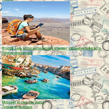
Второй день астроэкспедиции в атакаму: калама-антофагаста
Туризм интересное
Морские котики сан-диего
Туризм интересное