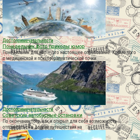
Достопримечательности
Понедельник фото приколы юмор
Понедельник для нас — это настоящее опробование. Кроме того
с медицинской и психотерапевтической точки
Достопримечательности
Советские автобусные остановки
По окончании того, как я открыл для себя возможность
отправляться в долгие путешествия на