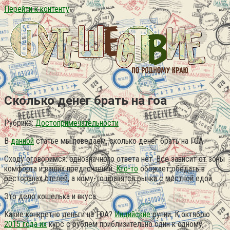
Перейти к контенту
Сколько денег брать на гоа
Рубрика:
Достопримечательности
В
данной
статье мы поведаем, сколько денег брать на ГОА.
Сходу оговоримся: однозначного ответа нет. Все зависит от зоны
комфорта и ваших предпочтений.
Кто-то
обожает обедать в
ресторанах отелей, а кому-то нравятся рынки с местной едой.
Это дело кошелька и вкуса.
Какие конкретно деньги на ГОА?
Индийские
рупии. К октябрю
2015 года их
курс с рублем приблизительно один к одному,