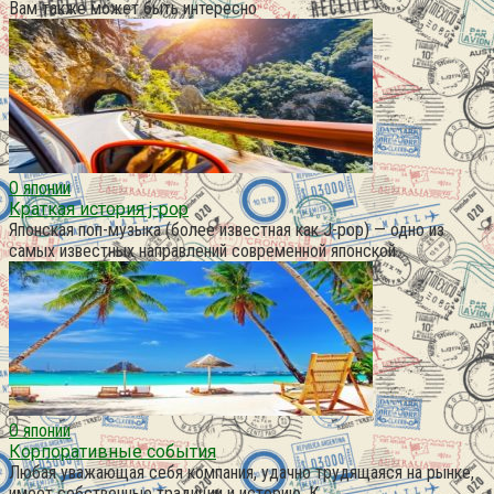
Вам также может быть интересно
О японии
Краткая история j-pop
Японская поп-музыка (более известная как J-pop) — одно из
самых известных направлений современной японской
О японии
Корпоративные события
Любая уважающая себя компания, удачно трудящаяся на рынке,
имеет собственные традиции и историю. К