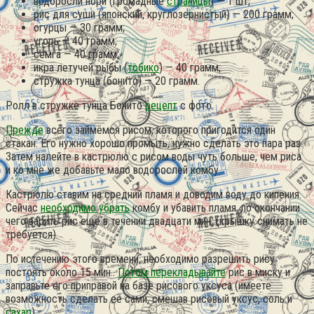
водоросли нори (громадные
страницы
) — 1 шт;
рис для суши (японский, круглозернистый) — 200 грамм;
огурцы — 30 грамм;
угорь — 40 грамм;
семга — 40 грамм;
икра летучей рыбы (
тобико
) — 40 грамм;
стружка тунца (бонито) — 20 грамм.
Ролл в стружке тунца Бонито
рецепт
с фото
Прежде
всего займёмся рисом, которого пригодится один
стакан. Его нужно хорошо промыть, нужно сделать это пара раз.
Затем налейте в кастрюлю с рисом воды чуть больше, чем риса
и ко мне же добавьте мало водорослей комбу.
Кастрюлю ставим на средний пламя и доводим воду до кипения.
Сейчас
необходимо убрать
комбу и убавить пламя, по окончании
чего варить рис ещё в течении двадцати мин. (крышку снимать не
требуется).
По истечению этого времени, необходимо разрешить рису
постоять около 15 мин..
Потом перекладывайте
рис в миску и
заправьте его приправой на базе рисового уксуса (имеете
возможность сделать её сами, смешав рисовый уксус, соль и
сахар
).