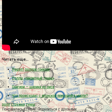
Читать еще…
Рецепт роллов гонконг
Роллы «пикантный тунец»
Онигири — шарики из риса
Что происходит с японской природой в марте?
ролл
стружка
тунец
Понравилась статья? Поделиться с друзьями: