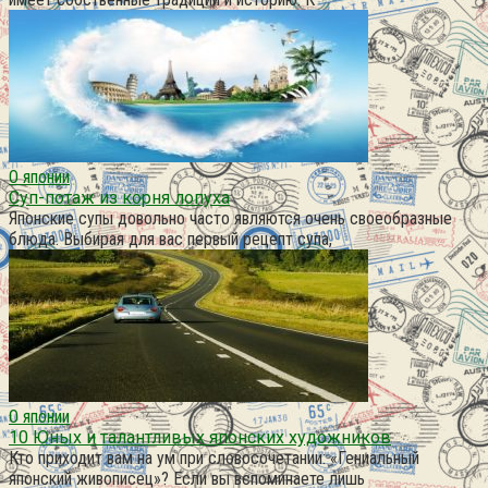
О японии
Суп-потаж из корня лопуха
Японские супы довольно часто являются очень своеобразные
блюда. Выбирая для вас первый рецепт супа,
О японии
10 Юных и талантливых японских художников
Кто приходит вам на ум при словосочетании: «Гениальный
японский живописец»? Если вы вспоминаете лишь