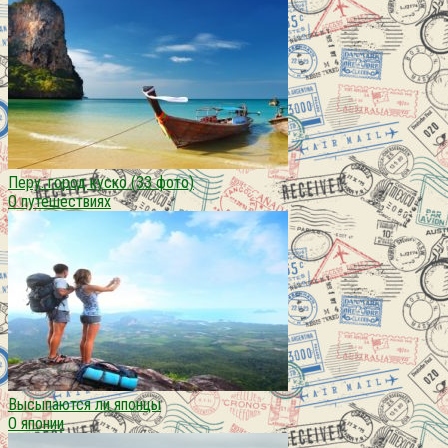
Перу. город куско (33 фото)
О путешествиях
Высыпаются ли японцы
О японии