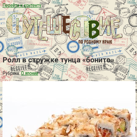
Перейти к контенту
Ролл в стружке тунца «бонито»
Рубрика:
О японии