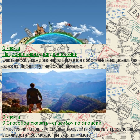
О японии
Национальная одежда в японии
Фактически у каждого народа имеется собственная национальная
одежда. Японцы тут не исключение и о
О японии
9 Способов сказать «спасибо» по-японски
Имеется ли народ, что сможет превзойти японцев в проявлении
вежливости? Возможно, вы уже понимаете