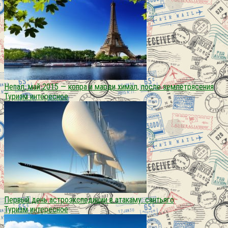
Непал, май 2015 — копра и марди химал, после землетрясения
Туризм интересное
Первый день астроэкспедиции в атакаму: сантьяго
Туризм интересное