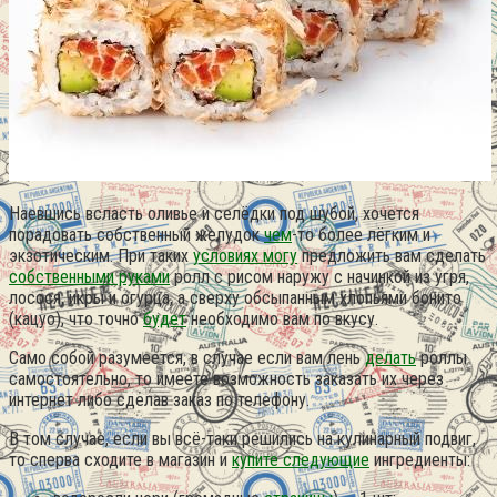
Наевшись всласть оливье и селёдки под шубой, хочется
порадовать собственный желудок
чем
-то более лёгким и
экзотическим. При таких
условиях могу
предложить вам сделать
собственными руками
ролл с рисом наружу с начинкой из угря,
лосося, икры и огурца, а сверху обсыпанным хлопьями бонито
(кацуо), что точно
будет
необходимо вам по вкусу.
Само собой разумеется, в случае если вам лень
делать
роллы
самостоятельно, то имеете возможность заказать их через
интернет либо сделав заказ по телефону.
В том случае, если вы всё-таки решились на кулинарный подвиг,
то сперва сходите в магазин и
купите следующие
ингредиенты: