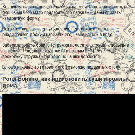
Ковриком легко подтяните начинку на себя. Склеивайте ролл, по
окончании чего мало придавите его пальцами, дабы придать
квадратную форму.
Остаётся лишь развернуть коврик, переложить ролл на
разделочную доску и нарезать его, намочив нож в воде.
Заберите горсть бонито (стружка полосатого тунца) и посыпьте
на роллы. Придавливать бонито к роллам не требуется,
поскольку стружка итак хорошо на них держится.
Блюдо наконец-то готово и его возможно подавать к столу.
Ролл Бонито, как приготовить суши и роллы
дома.