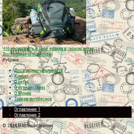
Что посмотреть в селе еланда в горном алтае
Достопримечательности
Рубрики
Достопримечательности
Климат
О китае
О путешествиях
О японии
Туризм интересное
Оглавление 1
Оглавление 2
© 2026 Я путешественник