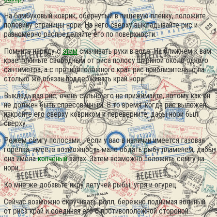
На бамбуковый коврик, обёрнутый в пищевую плёнку, положите
половину страницы нори. На него сверху выкладывайте рис и
равномерно распределяйте его по поверхности.
Помните наряду с
этим
смачивать руки в воде. На ближнем к вам
крае покиньте свободным от риса полосу шириной около одного
сантиметра, а с противоположного края рис приблизительно на
столько же обязан поддерживать край нори.
Выкладывая рис, очень сильно его не прижимайте, потому как он
не должен быть спресованным. В то время, когда рис выложен,
накройте его сверху ковриком и переверните, дабы нори был
сверху.
Режем сёмгу полосами. , если у вас в наличии имеется газовая
горелка, имеете возможность мало обдать рыбу пламенем, дабы
она имела
копчёный
запах. Затем возможно положить сёмгу на
нори.
Ко мне же добавьте икру летучей рыбы, угря и огурец.
Сейчас возможно скручивать ролл, бережно поднимая вольный
от риса край и соединяя его с противоположной стороной.