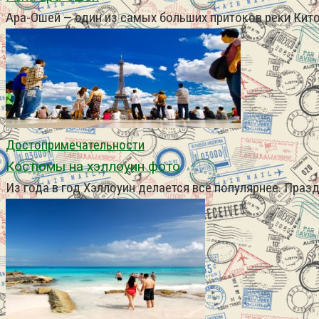
Ара-Ошей — один из самых больших притоков реки Кит
Достопримечательности
Костюмы на хэллоуин фото
Из года в год Хэллоуин делается всё популярнее. Праз