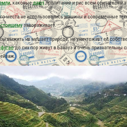
емли
, каковые
дают
пропитание и рис всем обитателям э
ого места не использовались машины и современные тех
астоящему
завораживает.
то бы выжить не мешает природе, не уничтожает её собст
Ифугао
до сих пор живут в Банауэ и очень признательны 
пейзаж.