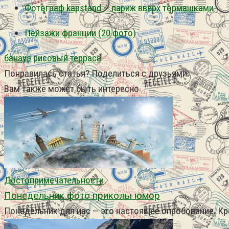
Фотограф kapstand — париж вверх тормашками
Пейзажи франции (20 фото)
банауэ
рисовый
терраса
Понравилась статья? Поделиться с друзьями:
Вам также может быть интересно
Достопримечательности
Понедельник фото приколы юмор
Понедельник для нас — это настоящее опробование. Кр