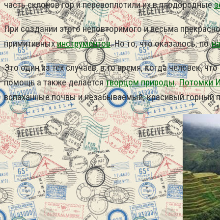
часть склонов гор и перевоплотили их в плодородные
з
При создании этого неповторимого и весьма прекрасн
примитивных
инструментов
.
Но то, что оказалось, по-
н
Это один из тех случаев, в то время, когда человек, ч
помощь а также делается
творцом природы
.
Потомки 
вспаханные почвы и незабываемый, красивый горный 