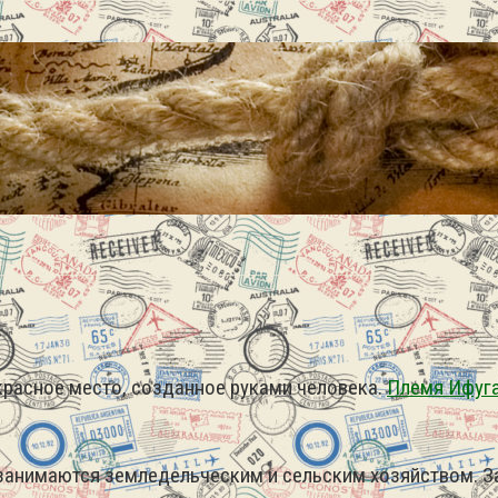
красное место, созданное руками человека.
Племя Ифуг
э занимаются земледельческим и сельским хозяйством. 