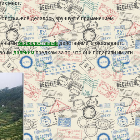
тих мест.
нологии, всё делалось вручную с применением
венными
безжалостными
действиями, а оказывает
своим
далёким
предкам за то, что они подарили им эти