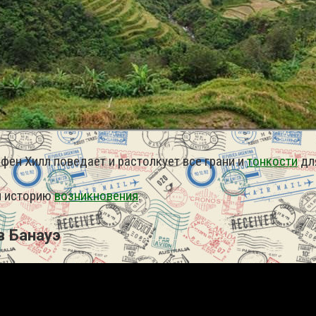
фен Хилл поведает и растолкует все грани и
тонкости
дл
и историю
возникновения
.
в Банауэ