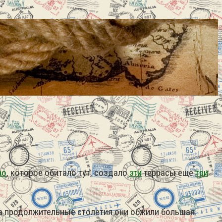
ао
, которое обитало тут, создало
эти
террасы ещё
три
За продолжительные столетия они обжили большая