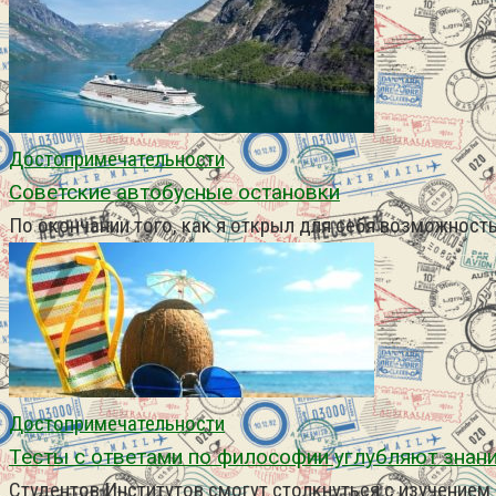
Достопримечательности
Советские автобусные остановки
По окончании того, как я открыл для себя возможность
Достопримечательности
Тесты с ответами по философии углубляют знани
Студентов Институтов смогут столкнуться с изучение