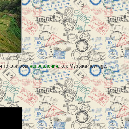
я того чтобы
направления
, как Музыка new age.