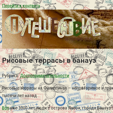
Перейти к контенту
Рисовые террасы в банауэ
Рубрика:
Достопримечательности
Рисовые террасы на Филиппинах — неповторимое и пре
тысячи лет назад.
Вот
уже 3000 лет люди с острова Лусон, города Банау