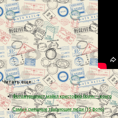
Читать еще…
Фотожурналист майкл кристофер браун — конго
Самые смешные танцующие люди (15 фото)