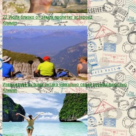
22 Июля близко от земли пролетит астероид
Климат
Извержение вулкана онтакэ уникально своей неожиданностью
Климат