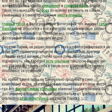
всё это вы уже видели и неоднократно. Обычно люди просто не
желают сделать что-то
уникальное
и
сумасшедшее
, что-то
такое, что вынудило бы
всех
по-новому взглянуть на самые
узнаваемые и самые прекрасные
места планеты
.
главный
герой
и Фотограф серии фотографий, что именует
себя
Kapstand
, не относится к той категории людей, каковые делают
много однотипных фото. Согласно его точке зрения, любая
фотография обязана удивлять людей.
Посетив Париж, он решил поразить всех и сфотографировался на
фоне достопримечательностей вверх тормашками, другими
словами вверх ногами, стоя на одной руке. Необходимо
подчеркнуть, что Kapstand
есть опытным
танцором в стиле хип-
хоп, так что поставить себя в такую позу у него не составляло
особенных затруднений.
Но, кроме самой позы, он шепетильно продумал и саму
компоновку кадра, другими словами поднимался в таком месте,
где его
фигура
самым успешным
образом соответствовала бы с
достопримечательностями, не прикрывала их от зрителя и не
отвлекала
от архитектурных
шедевров Парижа.