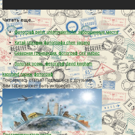
Читать еще…
Фотограф peter untermaierhofer заброшенные места
Китай глазами фотографа chen jiagang
Северная гренландия, фотограф ciril jazbec
Золотая осень. фотограф david kingham
kapstand
париж
фотограф
Понравилась статья? Поделиться с друзьями:
Вам также может быть интересно
Достопримечательности