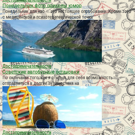
Понедельник фото приколы юмор
Понедельник для нас — это настоящее опробование. Кроме того
с медицинской и психотерапевтической точки
Достопримечательности
Советские автобусные остановки
По окончании того, как я открыл для себя возможность
отправляться в долгие путешествия на
Достопримечательности