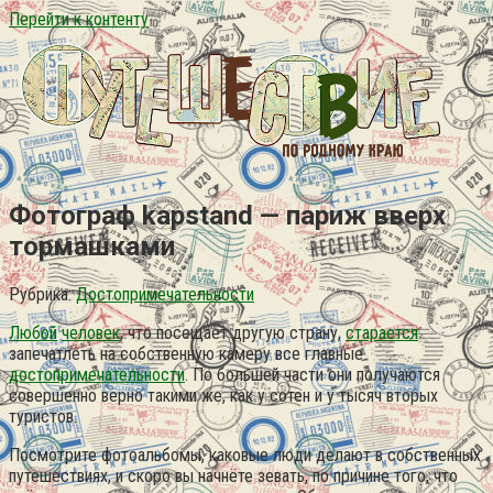
Перейти к контенту
Фотограф kapstand — париж вверх
тормашками
Рубрика:
Достопримечательности
Любой
человек
, что посещает другую страну,
старается
запечатлеть на собственную камеру все главные
достопримечательности
. По большей части они получаются
совершенно верно такими же, как у сотен и у тысяч вторых
туристов.
Посмотрите фотоальбомы, каковые люди делают в собственных
путешествиях, и скоро вы начнёте зевать, по причине того, что