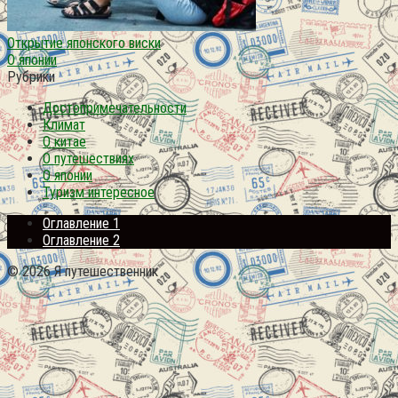
Открытие японского виски
О японии
Рубрики
Достопримечательности
Климат
О китае
О путешествиях
О японии
Туризм интересное
Оглавление 1
Оглавление 2
© 2026 Я путешественник