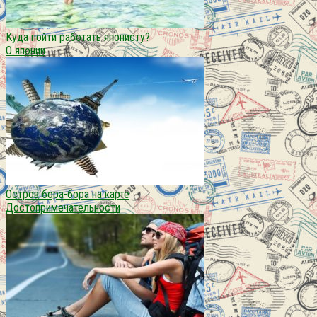
Куда пойти работать японисту?
О японии
Остров бора-бора на карте
Достопримечательности