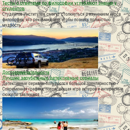
Тесты с ответами по философии углубляют знания у
студентов
Студентов Институтов смогут столкнуться с изучением курса
философии, что рекомендован чтобы познать полностью
мудрость
Достопримечательности
Лучшие зарубежные детективные сериалы
Детективные сериалы пользуются большой популярностью.
Современная графика, потрясающая игра актеров и интересные
сюжеты завлекают