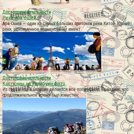
Достопримечательности
Река ара-ошей
Ара-Ошей — один из самых больших притоков реки Китой. Кроме
реки, одноименное наименование имеет
Достопримечательности
Костюмы на хэллоуин фото
Из года в год Хэллоуин делается всё популярнее. Праздник, что
продолжительное время был известен