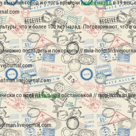
у выкупил город и с того времени
любой назад
в 19 век,
urnal.com
ьтуры: что и более 100 лет назад.
Поговаривают, что в 
зможно погладить и покормить // mila-hofman.livejourna
ivejournal.com
hofman.livejournal.com
ически со всей
начальной
обстановкой // mila-hofman.live
hofman.livejournal.com