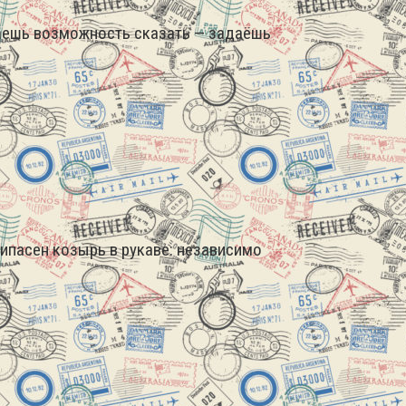
етаешь возможность сказать — задаёшь
рипасен козырь в рукаве: независимо