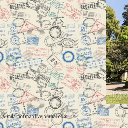
// mila-hofman.livejournal.com