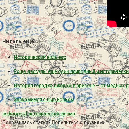
Читать еще…
Исторический вильнюс
Роща дассуди: ещё один природный и историческ
История городка джером в аризоне – от медных р
Знакомимся с нью йорком
andenwood
исторический
ферма
Понравилась статья? Поделиться с друзьями: