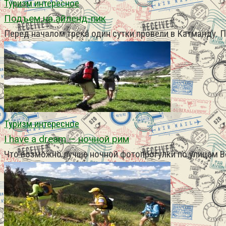
Туризм интересное
Подъем на айленд-пик
Перед началом трека один сутки провели в Катманду. 
Туризм интересное
I have a dream — ночной рим
Что возможно лучше ночной фотопрогулки по улицам Ве