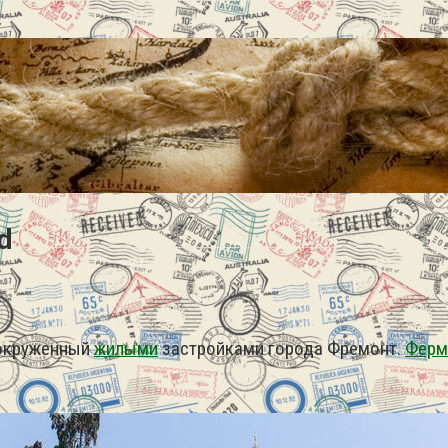
d
 окруженный
жилыми
застройками города Фремонт.
Ферм