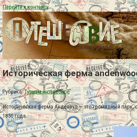
Перейти к контенту
Историческая ферма andenwoo
Рубрика:
Туризм интересное
Историческая ферма Анденвуд — это громадный парк,
1850 года.