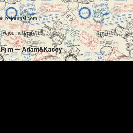
.livejournal.com
ivejournal.com
g Film — Adam&Kasey