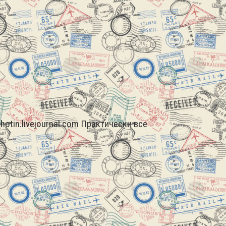
ahotin.livejournal.com Практически все