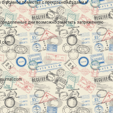
 в огромное поместье с прекрасной садами и
определенные дни возможно заметить запряженную
l.com
journal.com