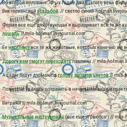
Во второй половине 70-ых годов двадцатого века ферм
Викторианской
усадьбой
. // светло синий-hofman.livejo
Ферма все еще действующая и выращивает все те же кул
лошадь
// mila-hofman.livejournal.com
Ее
населяют
все те же животные, которых конечно же во
Дорогу вам
смогут переходить
павлины // mila-hofman.l
А сады будут дурманить
голову запахов
цветов
// mila-
Поместье удалось сохранить в начальном виде и практ
Витражи // mila-hofman.livejournal.com
Музыкальные
инструменты
(все еще играются!) // mila-