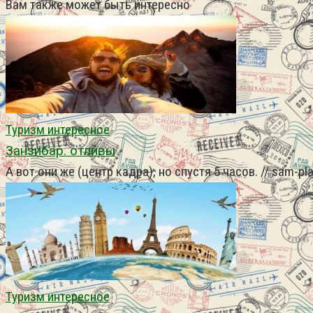
Вам также может быть интересно
Туризм интересное
Занзибар. отливы
А вот они же (центр кадра), но спустя 5 часов. // sam-pl
Туризм интересное