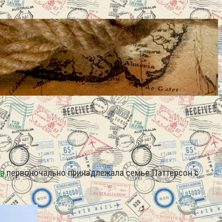
а
первоночально принадлежала семье Паттерсон с