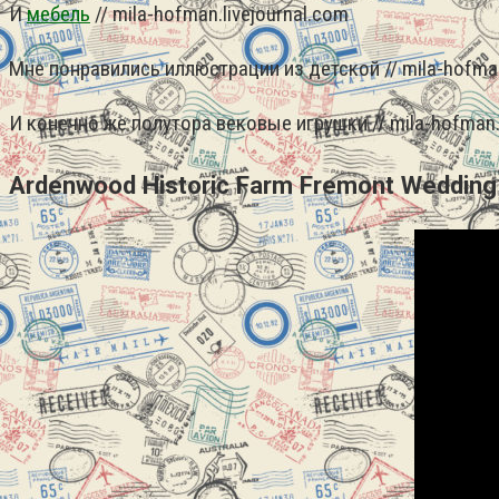
И
мебель
// mila-hofman.livejournal.com
Мне понравились иллюстрации из детской // mila-hofman
И конечно же полутора вековые игрушки // mila-hofman.l
Ardenwood Historic Farm Fremont Weddin