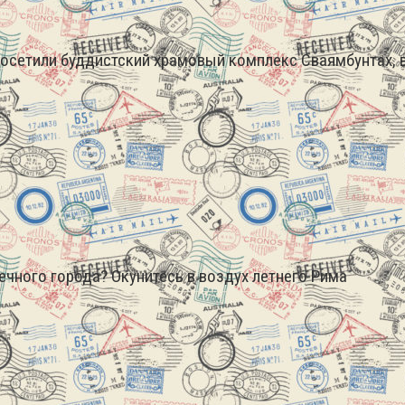
Посетили буддистский храмовый комплекс Сваямбунтах, в
чного города? Окунитесь в воздух летнего Рима