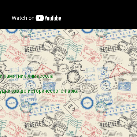
ий памятник лимассола
удников до исторического парка