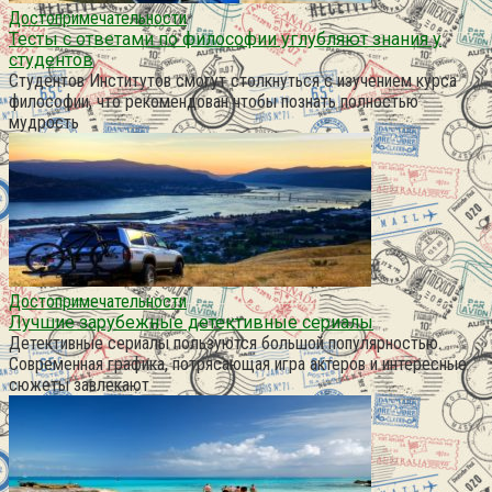
Достопримечательности
Тесты с ответами по философии углубляют знания у
студентов
Студентов Институтов смогут столкнуться с изучением курса
философии, что рекомендован чтобы познать полностью
мудрость
Достопримечательности
Лучшие зарубежные детективные сериалы
Детективные сериалы пользуются большой популярностью.
Современная графика, потрясающая игра актеров и интересные
сюжеты завлекают