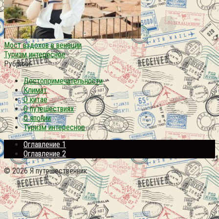
Мост вздохов в венеции
Туризм интересное
Рубрики
Достопримечательности
Климат
О китае
О путешествиях
О японии
Туризм интересное
Оглавление 1
Оглавление 2
© 2026 Я путешественник