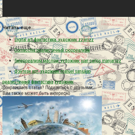
Читать еще…
Digital art фантастика. художник zzjimzz
Cornacchia реалистичный сюрреализм
Гиперреализм маслом. художник juan carlos manjarrez
Фэнтези арт, художник manuel sanjulian
реалистичный
фантастика
художник
Понравилась статья? Поделиться с друзьями:
Вам также может быть интересно