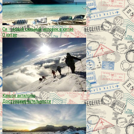
Си – новый сильный человек в китае
О китае
Каньон антилопы
Достопримечательности