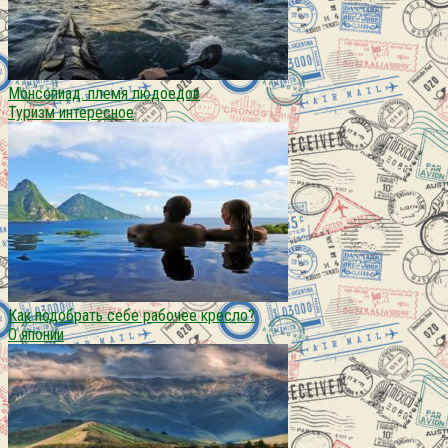
Монсопиад. племя людоедов
Туризм интересное
Как подобрать себе рабочее кресло?
О японии