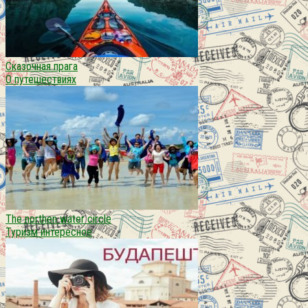
Сказочная прага
О путешествиях
The northen water circle
Туризм интересное