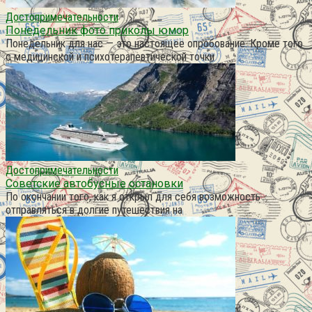
Достопримечательности
Понедельник фото приколы юмор
Понедельник для нас — это настоящее опробование. Кроме того
с медицинской и психотерапевтической точки
Достопримечательности
Советские автобусные остановки
По окончании того, как я открыл для себя возможность
отправляться в долгие путешествия на