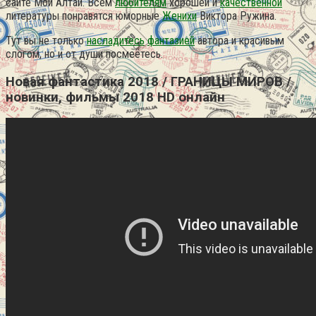
сайте Мой Алтай. Всем
любителям
хорошей и
качественной
литературы понравятся юморные
Женихи
Виктора Ружина.
Тут вы не только
насладитесь
фантазией
автора и красивым
слогом, но и от души посмеётесь.
Новая фантастика 2018 / ГРАНИЦЫ МИРОВ /
новинки, фильмы 2018 HD онлайн