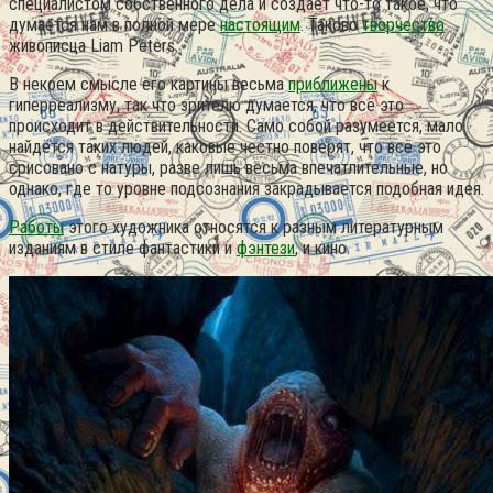
специалистом собственного дела и создаёт что-то такое, что
думается нам в полной мере
настоящим
. Таково
творчество
живописца Liam Peters.
В некоем смысле его картины весьма
приближены
к
гиперреализму, так что зрителю думается, что всё это
происходит в действительности. Само собой разумеется, мало
найдётся таких людей, каковые честно поверят, что всё это
срисовано с натуры, разве лишь весьма впечатлительные, но
однако, где то уровне подсознания закрадывается подобная идея.
Работы
этого художника относятся к разным литературным
изданиям в стиле фантастики и
фэнтези
, и кино.