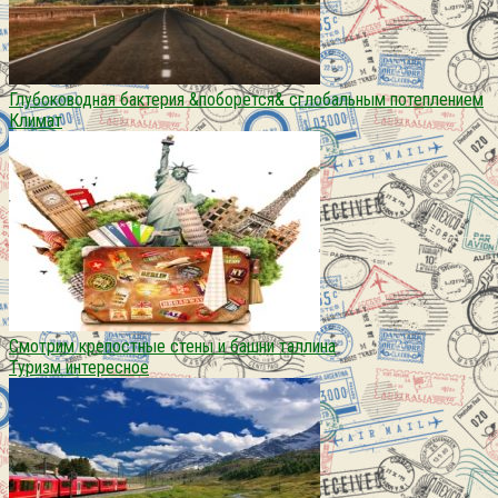
Глубоководная бактерия &поборется& сглобальным потеплением
Климат
Смотрим крепостные стены и башни таллина
Туризм интересное