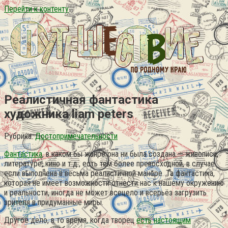
Перейти к контенту
Реалистичная фантастика
художника liam peters
Рубрика:
Достопримечательности
Фантастика
, в каком бы жанре она ни была создана — живописи,
литературе, кино и т.д., есть тем более превосходной, в случае
если выполнена в весьма реалистичной манере. Та фантастика,
которая не имеет возможности отнести нас к нашему окружению
и реальности, иногда не может всецело и всерьёз загрузить
зрителя в придуманные миры.
Другое дело, в то время, когда творец
есть
настоящим