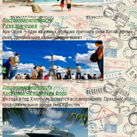
Достопримечательности
Река ара-ошей
Ара-Ошей — один из самых больших притоков реки Китой. Кроме
реки, одноименное наименование имеет
Достопримечательности
Костюмы на хэллоуин фото
Из года в год Хэллоуин делается всё популярнее. Праздник, что
продолжительное время был известен