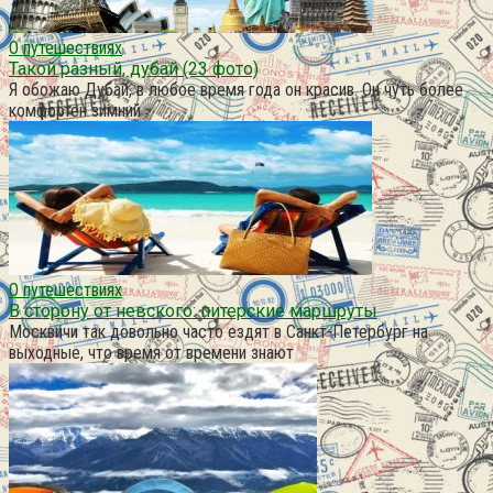
О путешествиях
Такой разный, дубай (23 фото)
Я обожаю Дубай, в любое время года он красив. Он чуть более
комфортен зимний
О путешествиях
В сторону от невского: питерские маршруты
Москвичи так довольно часто ездят в Санкт-Петербург на
выходные, что время от времени знают