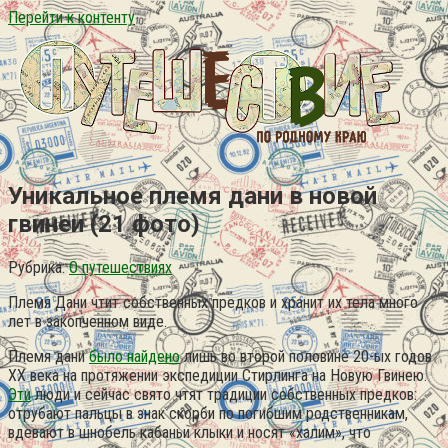
Перейти к контенту
Уникальное племя дани в новой
гвинеи (21 фото)
Рубрика:
О путешествиях
Племя Дани чтит собственных предков и хранит их тела много
лет в закопченном виде.
Племя дани
было найдено
лишь во второй половине 20-ых годов
XX века на протяжении экспедиции Стирлинга на Новую Гвинею.
Эти
люди и сейчас свято чтят традиции собственных предков:
отрубают пальцы в знак скорби по погибшим родственникам,
вдевают в шнобель кабаньи клыки и носят «халим», что