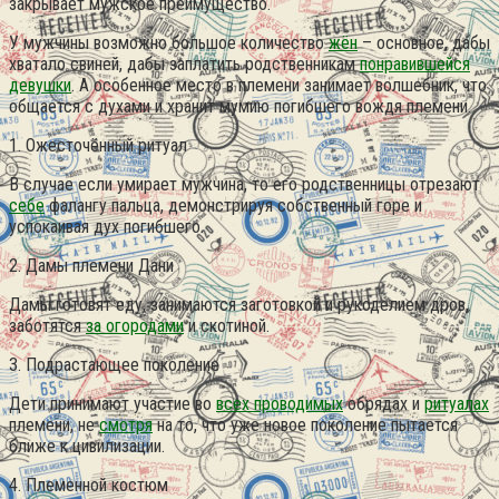
закрывает мужское преимущество.
У мужчины возможно большое количество
жён
– основное, дабы
хватало свиней, дабы заплатить родственникам
понравившейся
девушки
.
А особенное место в племени занимает волшебник, что
общается с духами и хранит мумию погибшего вождя племени.
1. Ожесточённый ритуал
В случае если умирает мужчина, то его родственницы отрезают
себе
фалангу пальца, демонстрируя собственный горе и
успокаивая дух погибшего.
2. Дамы племени Дани
Дамы готовят еду, занимаются заготовкой и рукоделием дров,
заботятся
за огородами
и скотиной.
3. Подрастающее поколение
Дети принимают участие во
всех проводимых
обрядах и
ритуалах
племени, не
смотря
на то, что уже новое поколение пытается
ближе к цивилизации.
4. Племенной костюм