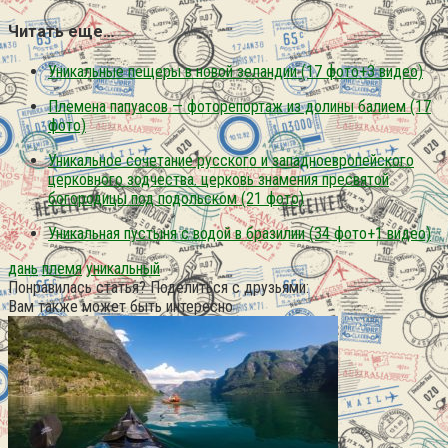
Читать еще…
Уникальные пещеры в новой зеландии (17 фото+3 видео)
Племена папуасов — фоторепортаж из долины балием (17
фото)
Уникальное сочетание русского и западноевропейского
церковного зодчества. церковь знамения пресвятой
богородицы под подольском (21 фото)
Уникальная пустыня с водой в бразилии (34 фото+1 видео)
дань
племя
уникальный
Понравилась статья? Поделиться с друзьями:
Вам также может быть интересно