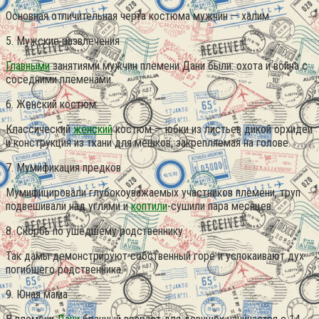
Основная отличительная черта костюма мужчин — халим.
5. Мужские развлечения
Главными
занятиями мужчин племени Дани были: охота и война с
соседними племенами.
6. Женский костюм
Классический
женский
костюм — юбки из листьев дикой орхидеи
и конструкция из ткани для мешков, закрепляемая на голове.
7. Мумификация предков
Мумифицировали глубокоуважаемых участников племени, труп
подвешивали над углями и
коптили
-сушили пара месяцев.
8. Скорбь по ушедшему родственнику
Так дамы демонстрируют собственный горе и успокаивают дух
погибшего родственника.
9. Юная мама