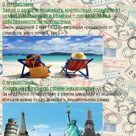
О путешествиях
Закон о запрете продавать крепостных отдельно от
семей. дарственная и обмены – переход права
собственности на крепостных
Закон, изданный 2 мая 1833 г., запрещал «раздельно от
семейств, как с почвой, так
О путешествиях
Индия: на поезде по стране махараждей
За недельное путешествие в самом шикарном из индийских
поездов нужно будет выложить внушительную сумму.