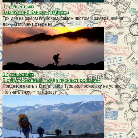
О путешествиях
Замерзший байкал (20 фото)
Три дня на самом глубоком, самом чистом и замерзшем на
данный момент озере на
О путешествиях
В отпуск без визы: куда пускают россиян?
Придется ехать в Египет либо Турцию, поскольку не успею
получить визу, — эту фразу