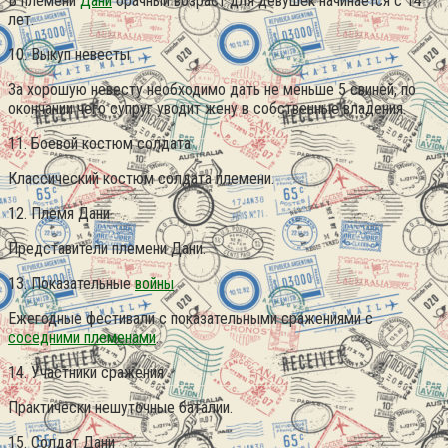
В племени
Дани
брачный возраст для девушек начинается с 14
лет.
10. Выкуп невесты
За хорошую невесту необходимо дать не меньше 5 свиней, по
окончании чего супруг уводит жену в собственные владения.
11. Боевой костюм солдата
Классический костюм солдата племени.
12. Племя Дани
Представители племени Дани.
13. Показательные
войны
Ежегодные фестивали с показательными сражениями с
соседними племенами
.
14. Участники сражения
Практически нешуточные баталии.
15. Солдат Дани