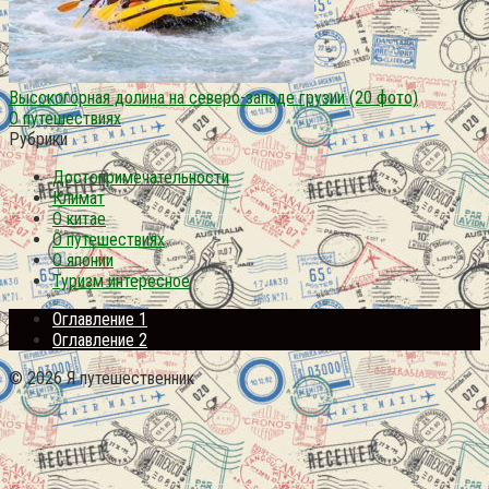
Высокогорная долина на северо-западе грузии (20 фото)
О путешествиях
Рубрики
Достопримечательности
Климат
О китае
О путешествиях
О японии
Туризм интересное
Оглавление 1
Оглавление 2
© 2026 Я путешественник