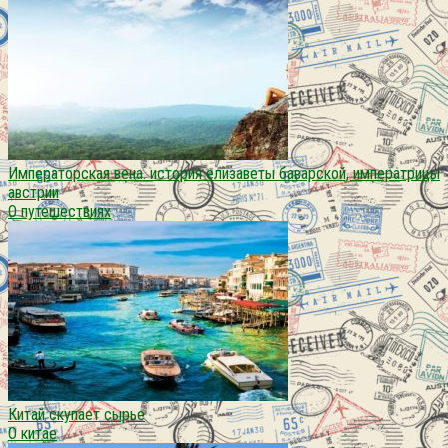
Императорская вена. история елизаветы баварской, императрицы
австрии
О путешествиях
Китай скупает сырье
О китае