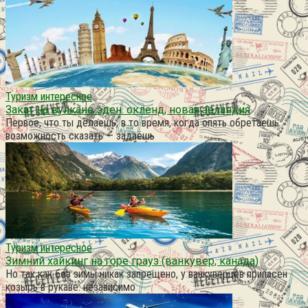
Туризм интересное
Закат на вулкане эден. окленд, новая зеландия
Первое, что ты делаешь, в то время, когда опять обретаешь
возможность сказать — задаёшь
Туризм интересное
Зимний хайкинг на горе грауз (ванкувер, канада)
Но так как без зимы никак запрещено, у ванкуверцев припасен
козырь в рукаве: независимо