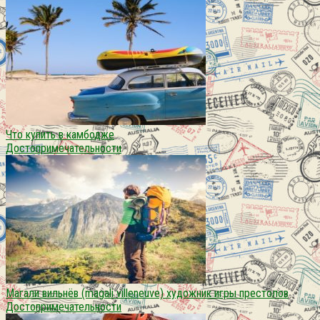
Что купить в камбодже
Достопримечательности
Магали вильнёв (magali villeneuve) художник игры престолов
Достопримечательности