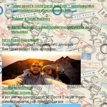
Гурме-круиз в отеле baros maldives — незабываемые
гастрономические приключения в раю
Дайвинг в baros maldives
Baros maldives — самый романтический курорт на
мальдивах
baros
повар
уникальный
Понравилась статья? Поделиться с друзьями:
Вам также может быть интересно
Туризм интересное
Занзибар. отливы
А вот они же (центр кадра), но спустя 5 часов. // sam-
plahotin.livejournal.com Практически все