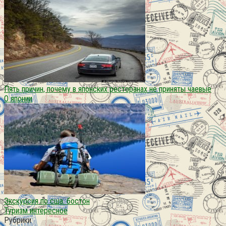
Пять причин, почему в японских ресторанах не приняты чаевые
О японии
Экскурсия по сша. бостон
Туризм интересное
Рубрики