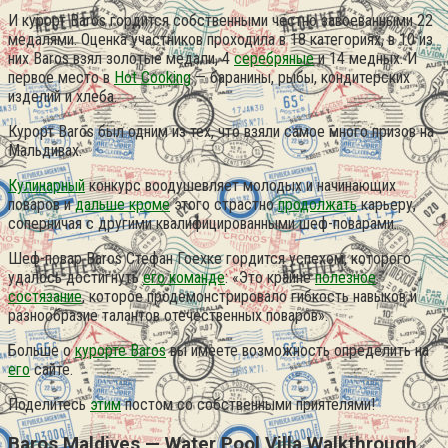
И курорт Baros гордится собственными честно завоеванными 22
медалями. Оценка участников проходила в 18 категориях, в 10 из
них Baros взял золотые медали, 4
серебряные
и 14 медных. И
первое место в
Hot Cooking
— баранины, рыбы, кондитерских
изделий и хлеба.
Курорт Baros был одним из тех, что взяли самое много призов на
Мальдивах.
Кулинарный
конкурс воодушевляет молодых и начинающих
поваров и
дальше кроме
этого страстно
продолжать
карьеру,
соперничая с другими квалифицированными шеф-поварами.
Шеф-повар Baros Стефан Гоехке гордится успехом, которого
удалось достигнуть
его команде
: «Это крайне
полезное
состязание
, которое продемонстрировало гибкость навыков и
разнообразие талантов отечественных поваров».
Больше о
курорте Baros
вы имеете возможность определить на
его
сайте.
Поделитесь
этим
постом со собственными приятелями!
Baros Maldives — Water Pool Villa Walkthrough