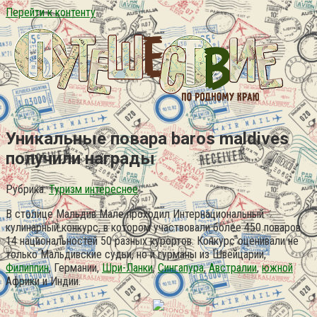
Перейти к контенту
Уникальные повара baros maldives
получили награды
Рубрика:
Туризм интересное
В столице Мальдив Мале проходил Интернациональный
кулинарный конкурс, в котором участвовали более 450 поваров
14 национальностей 50 разных курортов. Конкурс оценивали не
только Мальдивские судьи, но и гурманы из Швейцарии,
Филиппин
, Германии,
Шри-Ланки
,
Сингапура
,
Австралии
,
южной
Африки и Индии.