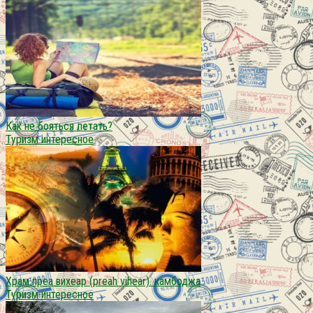
Как не бояться летать?
Туризм интересное
Храм преа вихеар (preah vihear). камбоджа
Туризм интересное