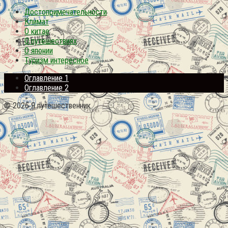
Достопримечательности
Климат
О китае
О путешествиях
О японии
Туризм интересное
Оглавление 1
Оглавление 2
© 2026 Я путешественник