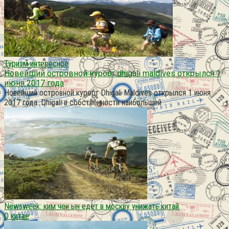
Туризм интересное
Новейший островной курорт dhigali maldives открылся 1
июня 2017 года
Новейший островной курорт Dhigali Maldives открылся 1 июня
2017 года. Dhigali в собственности наибольшей
Newsweek: ким чен ын едет в москву унижать китай
О китае