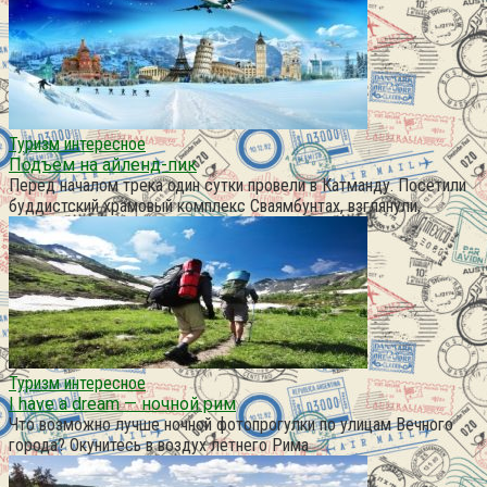
Туризм интересное
Подъем на айленд-пик
Перед началом трека один сутки провели в Катманду. Посетили
буддистский храмовый комплекс Сваямбунтах, взглянули,
Туризм интересное
I have a dream — ночной рим
Что возможно лучше ночной фотопрогулки по улицам Вечного
города? Окунитесь в воздух летнего Рима