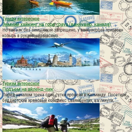
Туризм интересное
Зимний хайкинг на горе грауз (ванкувер, канада)
Но так как без зимы никак запрещено, у ванкуверцев припасен
козырь в рукаве: независимо
Туризм интересное
Подъем на айленд-пик
Перед началом трека один сутки провели в Катманду. Посетили
буддистский храмовый комплекс Сваямбунтах, взглянули,