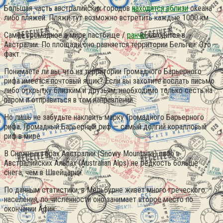
Большая часть австралийских городов
находятся вблизи
океана
либо пляжей. Пляжи тут возможно встретить каждые 1000 км.
Самое громадное в мире пастбище /
ранчо
находится в
Австралии. По площади оно равняется территории Бельгии. Это —
факт.
Понимаете ли вы, что на территории Громадного Барьерного
рифа имеется почтовый ящик? Если вы захотите послать письмо
либо открытку близким и друзьям, необходимо только сесть на
паром и отправиться в том направлении.
Но лишь не забудьте наклеить марку Громадного Барьерного
рифа. Громадный Барьерный риф — самый долгий коралловый
риф в мире.
В Снежных горах Австралии (Snowy Mountains) либо в
Австралийских Альпах (Australian Alps) не редкость больше
снега, чем в Швейцарии.
По данным статистики, в Мельбурне живёт много греческого
населения, по численности оно занимает второе место по
окончании Афин.