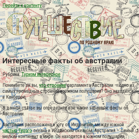
Перейти к контенту
Интересные факты об австралии
Рубрика:
Туризм интересное
Понимаете ли вы,
что строение
парламента Австралии — одно из
самых громадных строений в южном полушарии? Оно находится
в Канберре.
В данной статье вы определите кое-какие забавные факты об
Австралии.
Австралия расположена к югу от Индонезии, между южной
частью Тихого
океана и Индийским океаном. Австралия – самый
мелкий континент в мире. Он находится в южном полушарии,