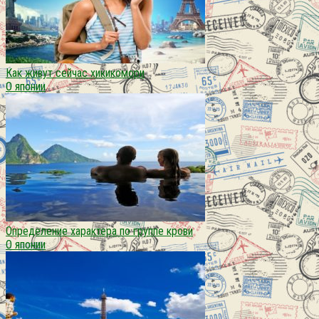
Как живут сейчас хикикомори
О японии
Определение характера по группе крови
О японии