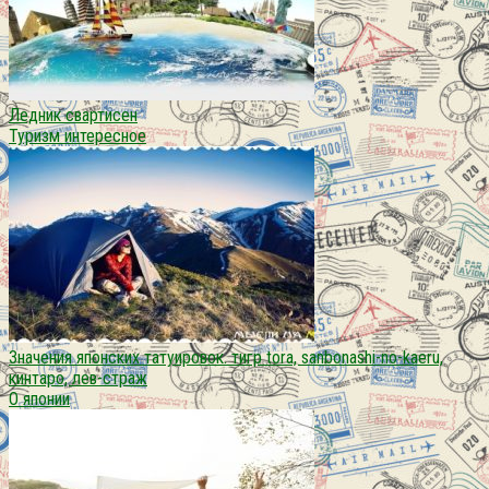
Ледник свартисен
Туризм интересное
Значения японских татуировок. тигр tora, sanbonashi-no-kaeru,
кинтаро, лев-страж
О японии