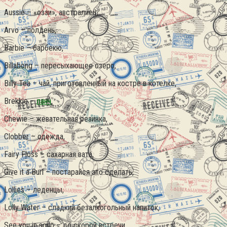
Aussie – «оззи», австралиец,
Arvo – полдень,
Barbie – барбекю,
Billabong – пересыхающее озеро,
Billy Tea – чай, приготовленный на костре в котелке,
Brekkie –
ланч
,
Chewie – жевательная резинка,
Clobber – одежда,
Fairy Floss – сахарная вата,
Give it a Burl – постарайся это сделать,
Lollies – леденцы,
Lolly Water – сладкий безалкогольный напиток,
See you in soup – до скорой встречи,