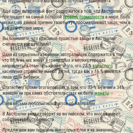
на территорию этого маленького острова — континента.
Ещё один интересный факт содержится в том, что Австралия
претендует на самый большой
уровень грамотности
в мире. Быть
может, по данной причине газеты тут просматривают чаще, чем в
каждый стране мира.
Вы понимаете, что красивые пушистые зайцы в Австралии
считаются вредителями?
Одна из серьёзных изюминок австралийцев содержится в том,
что 88 % из них живут в громадных и мелких городах.
направляться отметить кроме этого, что 22 %
взрослого
населения страны не имеют детей, тогда как у 16 % имеется
лишь один ребенок.
Статистику кроме этого говорят о том, что 32 % мужчин и 34%
женщин ни при каких обстоятельствах не были
женаты
.
Пара весьма любопытных фактов об Австралии
В Австралии везде говорят на английском, что иногда имеет
собственные особенности.
Предлагаем вам перечень некоторых слов и их значение: