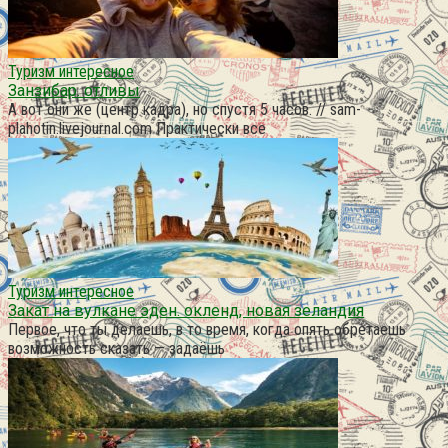
Туризм интересное
Занзибар. отливы
А вот они же (центр кадра), но спустя 5 часов. // sam-
plahotin.livejournal.com Практически все
Туризм интересное
Закат на вулкане эден. окленд, новая зеландия
Первое, что ты делаешь, в то время, когда опять обретаешь
возможность сказать — задаёшь