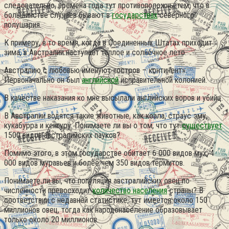
следовательно, времена года тут противоположны тем, что в
большинстве случаев бывают в
государствах
северного
полушария.
К примеру, в то время, когда в Соединенных Штатах приходит
зима, в Австралии наступает теплое и солнечное лето.
Австралию с любовью именуют «остров – континент».
Первоначально он был
английской
исправительной колонией.
В качестве наказания ко мне высылали английских воров и убийц.
В Австралии водятся такие животные, как коала, страус эму,
кукабурра и кенгуру. Понимаете ли вы о том, что тут
существует
1500 видов австралийских пауков?
Помимо этого, в этом государстве обитает 6 000 видов мух, 4
000 видов муравьев и более чем 350 видов термитов.
Понимаете ли вы, что популяция австралийских овец по
численности превосходит
количество населения
страны? В
соответствии с недавней статистике, тут имеется около 150
миллионов овец, тогда как народонаселение образовывает
только около 20 миллионов.