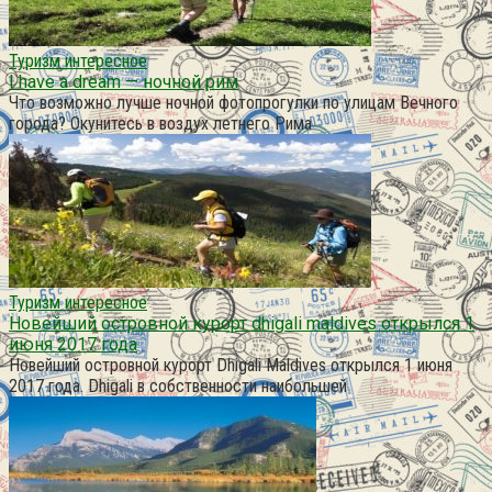
Туризм интересное
I have a dream — ночной рим
Что возможно лучше ночной фотопрогулки по улицам Вечного
города? Окунитесь в воздух летнего Рима
Туризм интересное
Новейший островной курорт dhigali maldives открылся 1
июня 2017 года
Новейший островной курорт Dhigali Maldives открылся 1 июня
2017 года. Dhigali в собственности наибольшей