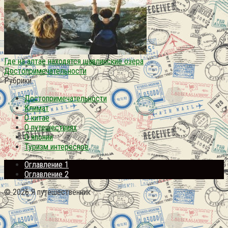
Где на алтае находятся шавлинские озера
Достопримечательности
Рубрики
Достопримечательности
Климат
О китае
О путешествиях
О японии
Туризм интересное
Оглавление 1
Оглавление 2
© 2026 Я путешественник