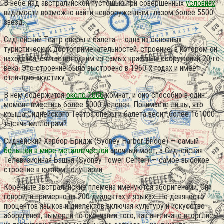
В небе над австралийской пустошью при совершенных
условиях
видимости возможно найти невооруженным глазом более 5500
звезд.
Сиднейский Театр оперы и балета — одна из основных
туристических достопримечательностей, строение, в котором он
находится, считается одним из самых красивых сооружений 20-го
века. Это строение было выстроено в 1960-х годах и имеет
отличную акустику.
В нем содержится
около 1000
комнат, и оно способно в один
момент вместить более 5000 человек. Понимаете ли вы, что
крыша Сиднейского Театра оперы и балета весит более 161000
тысячь киллограм?
Сиднейский Харбор-Бридж (Sydney Harbor Bridge) — самый
большой в мире металлической
арочный мост, а Сиднейская
Телевизионная Башня (Sydney Tower Center) — самое высокое
строение в южном полушарии.
Коренные австралийские племена именуются аборигенами. Они
говорили примерно на 200 диалектах и языках. Но девяносто
процентов языков и диалектов включая культуру и искусство
аборигенов, вымерли по окончании того, как англичане вторглись