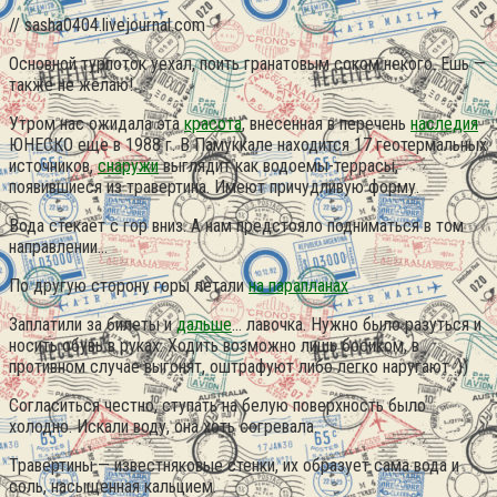
// sasha0404.livejournal.com
Основной турпоток уехал, поить гранатовым соком некого. Ешь —
также не желаю!
Утром нас ожидала эта
красота
, внесенная в перечень
наследия
ЮНЕСКО еще в 1988 г. В Памуккале находится 17 геотермальных
источников,
снаружи
выглядит как водоемы-террасы,
появившиеся из травертина.
Имеют причудливую форму.
Вода стекает с гор вниз. А нам предстояло подниматься в том
направлении…
По другую сторону горы летали
на парапланах
Заплатили за билеты и
дальше
… лавочка. Нужно было разуться и
носить обувь в руках. Ходить возможно лишь босиком, в
противном случае выгонят, оштрафуют либо легко наругают :))
Согласиться честно, ступать на белую поверхность было
холодно. Искали воду, она хоть согревала.
Травертины — известняковые стенки, их образует сама вода и
соль, насыщенная кальцием.