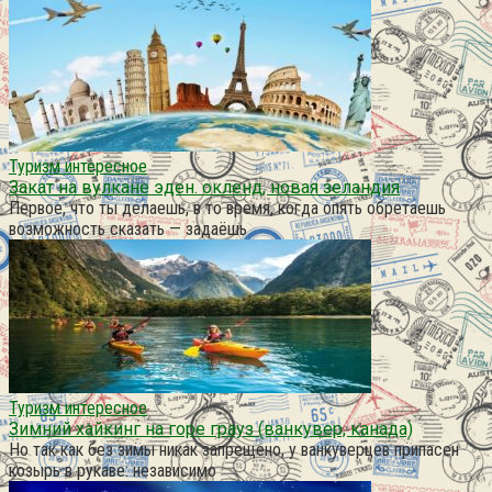
Туризм интересное
Закат на вулкане эден. окленд, новая зеландия
Первое, что ты делаешь, в то время, когда опять обретаешь
возможность сказать — задаёшь
Туризм интересное
Зимний хайкинг на горе грауз (ванкувер, канада)
Но так как без зимы никак запрещено, у ванкуверцев припасен
козырь в рукаве: независимо