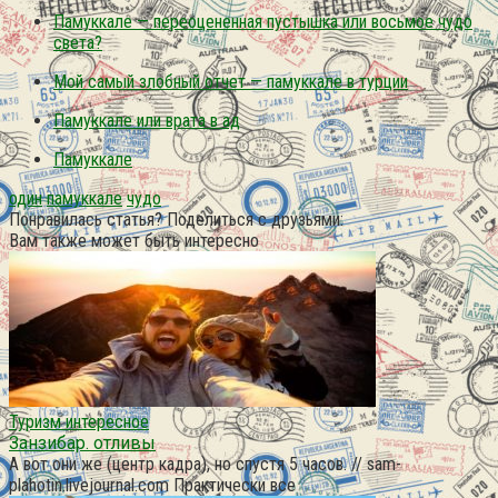
Памуккале — переоцененная пустышка или восьмое чудо
света?
Мой самый злобный отчет — памуккале в турции
Памуккале или врата в ад
Памуккале
один
памуккале
чудо
Понравилась статья? Поделиться с друзьями:
Вам также может быть интересно
Туризм интересное
Занзибар. отливы
А вот они же (центр кадра), но спустя 5 часов. // sam-
plahotin.livejournal.com Практически все