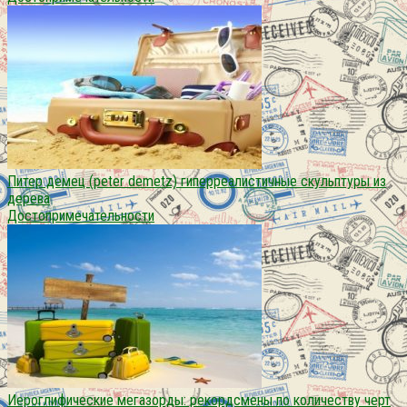
Питер демец (peter demetz) гиперреалистичные скульптуры из
дерева
Достопримечательности
Иероглифические мегазорды: рекордсмены по количеству черт