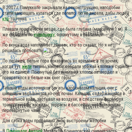
В 2007 г Памуккале закрывали на реконструкцию, наподобие
стали запрещать купаться где попало. Но не видела, дабы людей
кто
-то гонял.
Плавали практически везде, где была глубина (максимум 1 м). Я
же страдала по
купальнику
, покинутому в гостинице.
По вкусу вода напоминает Нарзан, кто-то сказал. Но я не
решилась пробовать
По легенде, белые гора показались во времена, в то время,
когда тут
жили
титаны, каковые собрали урожай хлопка и сушили
его на солнце. Покинутый без внимания хлопок затвердел и
превратился в белые как снег горы.
Тёплые воды источников богаты карбонатом кальция, они с
шипением вырываются из-под почвы. Кальций, содержащийся в
термальной воде, застывал на воздухе, в следствии формируя
травертиновые каскады, террасы и бассейны, напоминающие
перевернутые чаши.
Для стока воды проделаны либо выстроены желобки
В
Памуккале Андрей
Михалков-Кончаловский снимал часть