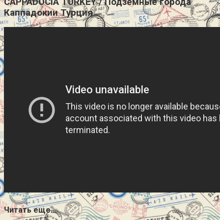
CAPPADOCIA TURKEY / Подземные города
Каппадокии Турция
Читать еще…