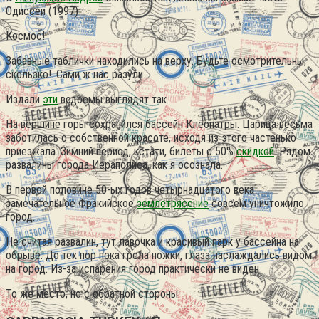
Одиссеи (1997)
Космос!
Забавные таблички находились на верху. Будьте осмотрительны,
скользко!. Сами ж нас разули…
Издали
эти
водоемы выглядят так
На вершине горы сохранился бассейн Клеопатры. Царица весьма
заботилась о собственной красоте, исходя из этого частенько
приезжала. Зимний период, кстати, билеты с 50%
скидкой
. Рядом
развалины города Иераполиса, как я осознала.
В первой половине 50-ых годов четырнадцатого века
замечательное Фракийское
землетрясение
совсем уничтожило
город.
Не считая развалин, тут лавочка и красивый парк у бассейна на
обрыве. До тех пор пока грела ножки, глаза наслаждались видом
на город. Из-за испарения город практически не виден
То же место, но с обратной стороны