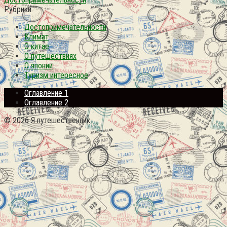
Рубрики
Достопримечательности
Климат
О китае
О путешествиях
О японии
Туризм интересное
Оглавление 1
Оглавление 2
© 2026 Я путешественник