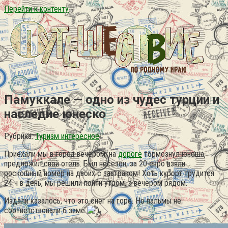
Перейти к контенту
Памуккале — одно из чудес турции и
наследие юнеско
Рубрика:
Туризм интересное
Приехали мы в город вечером, на
дороге
тормознул юноша,
предложил свой отель. Был несезон, за 20 евро взяли
роскошный номер на двоих с завтраком! Хоть курорт трудится
24 ч в день, мы решили пойти утром, а вечером рядом.
Издали казалось, что это снег на горе. Но пальмы не
соответствовали б зиме