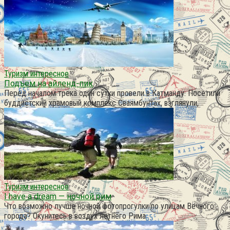
Туризм интересное
Подъем на айленд-пик
Перед началом трека один сутки провели в Катманду. Посетили
буддистский храмовый комплекс Сваямбунтах, взглянули,
Туризм интересное
I have a dream — ночной рим
Что возможно лучше ночной фотопрогулки по улицам Вечного
города? Окунитесь в воздух летнего Рима