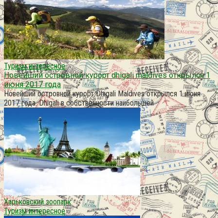
Туризм интересное
Новейший островной курорт dhigali maldives открылся 1
июня 2017 года
Новейший островной курорт Dhigali Maldives открылся 1 июня
2017 года. Dhigali в собственности наибольшей
Харьковский зоопарк
Туризм интересное