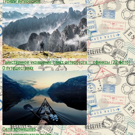
Туризм интересное
Таинственное украшение санкт-петербурга — сфинксы (22 фото)
О путешествиях
Село аромашево
Достопримечательности