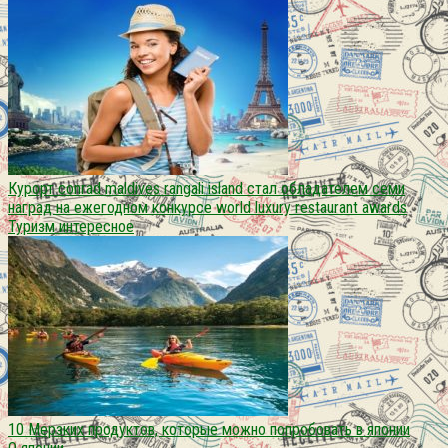
Курорт conrad maldives rangali island стал обладателем семи
наград на ежегодном конкурсе world luxury restaurant awards
Туризм интересное
10 Мерзких продуктов, которые можно попробовать в японии