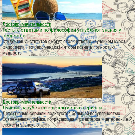
Достопримечательности
Тесты с ответами по философии углубляют знания у
студентов
Студентов Институтов смогут столкнуться с изучением курса
философии, что рекомендован чтобы познать полностью
мудрость
Достопримечательности
Лучшие зарубежные детективные сериалы
Детективные сериалы пользуются большой популярностью.
Современная графика, потрясающая игра актеров и интересные
сюжеты завлекают