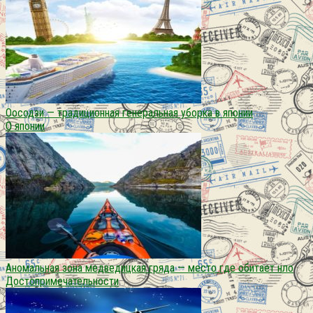
Оосодзи — традиционная генеральная уборка в японии
О японии
Аномальная зона медведицкая гряда — место где обитает нло
Достопримечательности