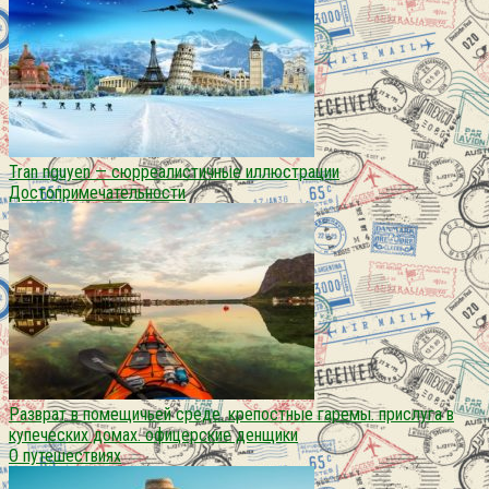
Tran nguyen — сюрреалистичные иллюстрации
Достопримечательности
Разврат в помещичьей среде. крепостные гаремы. прислуга в
купеческих домах. офицерские денщики
О путешествиях