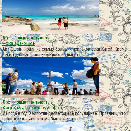
Достопримечательности
Река ара-ошей
Ара-Ошей — один из самых больших притоков реки Китой. Кроме
реки, одноименное наименование имеет
Достопримечательности
Костюмы на хэллоуин фото
Из года в год Хэллоуин делается всё популярнее. Праздник, что
продолжительное время был известен