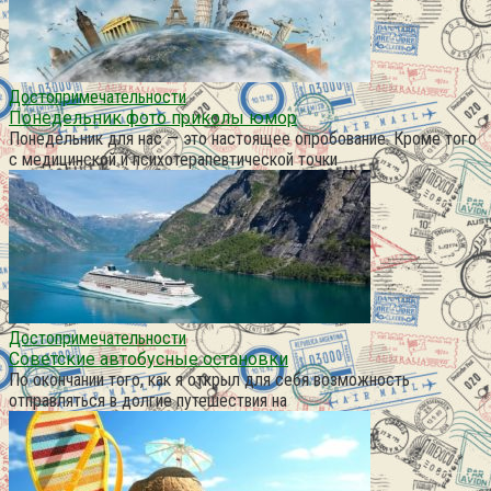
Достопримечательности
Понедельник фото приколы юмор
Понедельник для нас — это настоящее опробование. Кроме того
с медицинской и психотерапевтической точки
Достопримечательности
Советские автобусные остановки
По окончании того, как я открыл для себя возможность
отправляться в долгие путешествия на