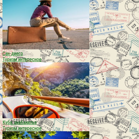
Сан-диего
Туризм интересное
Куба. анабанилья
Туризм интересное