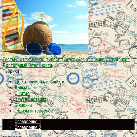
Тесты с ответами по философии углубляют знания у студентов
Достопримечательности
Рубрики
Достопримечательности
Климат
О китае
О путешествиях
О японии
Туризм интересное
Оглавление 1
Оглавление 2