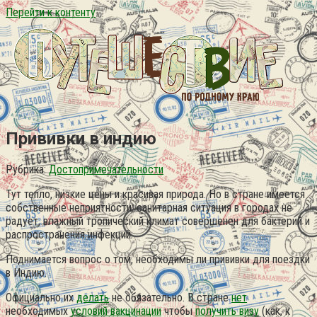
Перейти к контенту
Прививки в индию
Рубрика:
Достопримечательности
Тут тепло, низкие цены и красивая природа. Но в стране имеется
собственные неприятности: санитарная ситуация в городах не
радует, влажный тропический климат совершенен для бактерий и
распространения инфекций.
Поднимается вопрос о том, необходимы ли прививки для поездки
в Индию.
Официально их
делать
не обязательно. В стране
нет
необходимых
условий вакцинации
чтобы
получить визу
(как, к