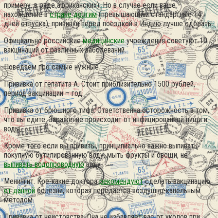
примеру, в ряде африканских). Но в случае если ваше
нахождение в
стране долгим
(превышающим стандартные 14
дней отпуска), прививки перед поездкой в Индию лучше сделать.
Официально российские
медицинские
учреждения советуют 10
вакцинаций от различных заболеваний.
Поведаем про самые нужные
Прививка от гепатита А. Стоит приблизительно 1500 рублей,
период вакцинации – год.
Прививка от брюшного тифа. Ответственна осторожность в том,
что вы едите. Заражение происходит от инфицированной пищи и
воды.
Кроме того если вы привиты, принципиально важно выпивать
покупную бутилированную воду, мыть фрукты и овощи, не
выпивать водопроводную
воду- .
Менингит. Кое-какие доктора
рекомендуют
сделать вакцинацию
от данной
болезни, которая передается воздушно-капельным
методом.
Прививка от неистовства. Она не избавляет вас от уколов при