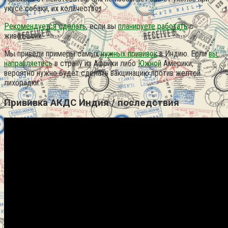
укусе собаки, их количество.
Рекомендуется сделать
, если вы
планируете
работать
с
животными.
Мы привели примеры самых
нужных прививок
в Индию. Если
вы
направляетесь
в страну из Африки либо
Южной
Америки,
вероятно нужно будет сделать вакцинацию против желтой
лихорадки.
Прививка АКДС Индия / последствия