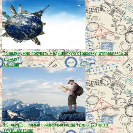
Почему нужно покупать медицинскую страховку, отправляясь за
границу?
О японии
Шанлыурфа: самый священный город турции (20 фото)
О путешествиях