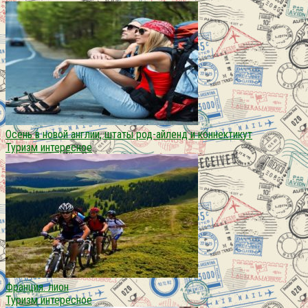
Осень в новой англии, штаты род-айленд и коннектикут
Туризм интересное
Франция. лион
Туризм интересное