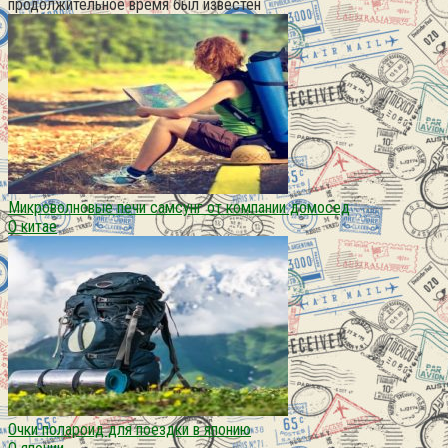
продолжительное время был известен
Микроволновые печи самсунг от компании домосед
О китае
Очки полароид для поездки в японию