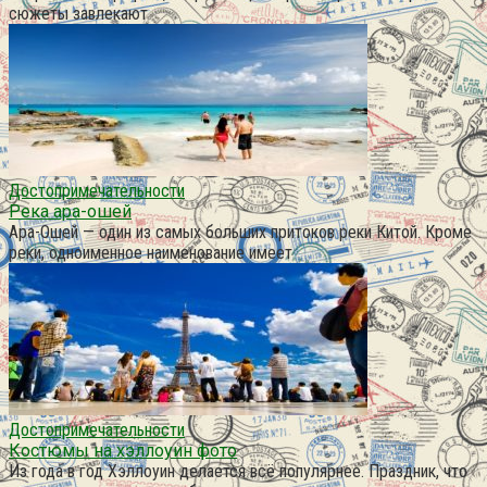
сюжеты завлекают
Достопримечательности
Река ара-ошей
Ара-Ошей — один из самых больших притоков реки Китой. Кроме
реки, одноименное наименование имеет
Достопримечательности
Костюмы на хэллоуин фото
Из года в год Хэллоуин делается всё популярнее. Праздник, что