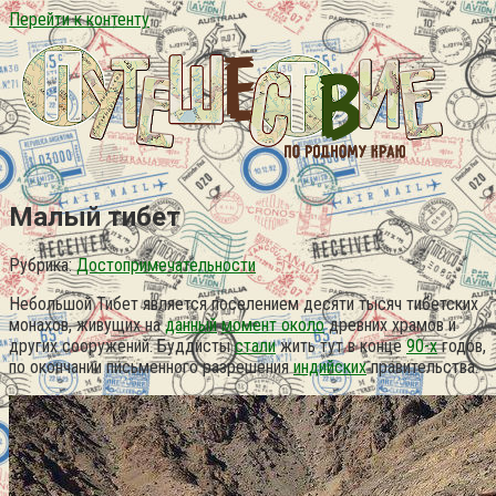
Перейти к контенту
Малый тибет
Рубрика:
Достопримечательности
Небольшой Тибет является поселением десяти тысяч тибетских
монахов, живущих на
данный
момент около
древних храмов и
других сооружений. Буддисты
стали
жить тут в конце
90-х
годов,
по окончании письменного разрешения
индийских
правительства.