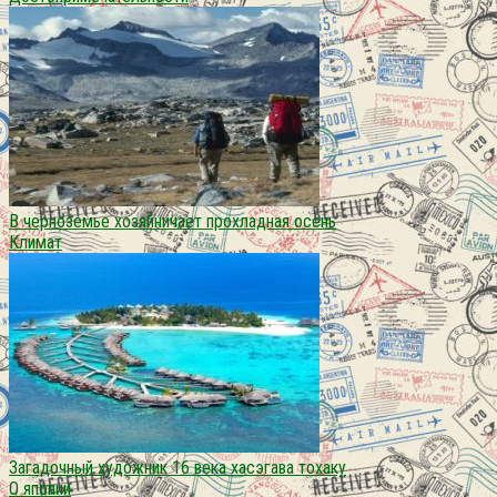
В черноземье хозяйничает прохладная осень
Климат
Загадочный художник 16 века хасэгава тохаку
О японии