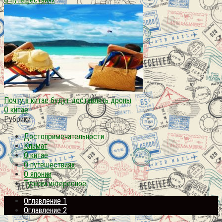
Почту в китае будут доставлять дроны
О китае
Рубрики
Достопримечательности
Климат
О китае
О путешествиях
О японии
Туризм интересное
Оглавление 1
Оглавление 2