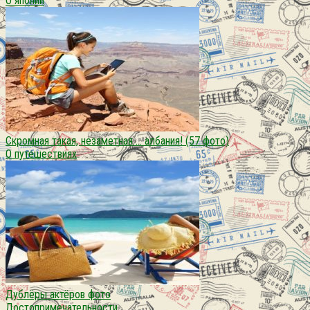
О японии
Скромная такая, незаметная … албания! (57 фото)
О путешествиях
Дублёры актёров фото
Достопримечательности