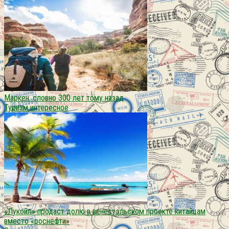
Мaркен. словно 300 лет тому назад
Туризм интересное
«Лукойл» продаст долю в венесуэльском проекте китайцам
вместо «роснефти»