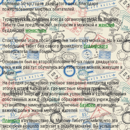
половине 50-ых годов двадцатого века, благодаря
пожертвованиям местных обитателей.
Туристические компании всегда организуют туры по Малому
Тибету. Они предполагают экскурсии в мужской и
женский
буддийский
монастырь
.
Стоит кроме этого посетить кельи тибетских монахов. Но и какой
Небольшой Тибет без самого громадного
буддийского
университета Таши Гоманг.
Основан он был во второй половине 50-ых годов двадцатого
века, и как раз тут обучались все тибетские монахи, живущие в
Индии.
На сегодня религиозное учебное заведение находится кроме
этого в штате Карнатаке, где местные монахи применяют
природную энергию для получения успокоения и удовлетворения
собственных жажд. На крыше образовательного учреждения
установлены замечательные солнечные
батареи
, играющие
важную роль в жизни местных жителей.
Планируя
в путешествие по Малому Тибету, помните, что эта
экскурсия всецело загрузит в судьбу монахов. Вы услышите