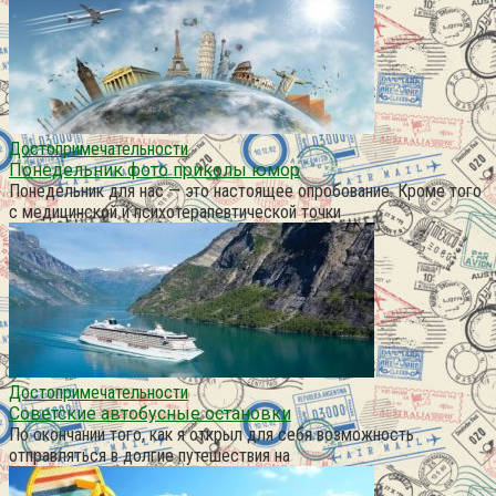
Достопримечательности
Понедельник фото приколы юмор
Понедельник для нас — это настоящее опробование. Кроме того
с медицинской и психотерапевтической точки
Достопримечательности
Советские автобусные остановки
По окончании того, как я открыл для себя возможность
отправляться в долгие путешествия на