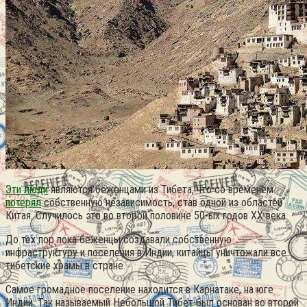
Эти люди
являются беженцами из Тибета, что со временем
потерял
собственную независимость, став одной из областей
Китая. Случилось это во второй половине 50-ых годов XX века.
До тех пор пока беженцы создавали собственную
инфраструктуру и поселения в Индии, китайцы уничтожали все
тибетские храмы в стране.
Самое громадное поселение находится в Карнатаке, на юге
Индии. Так называемый Небольшой Тибет был основан во второй