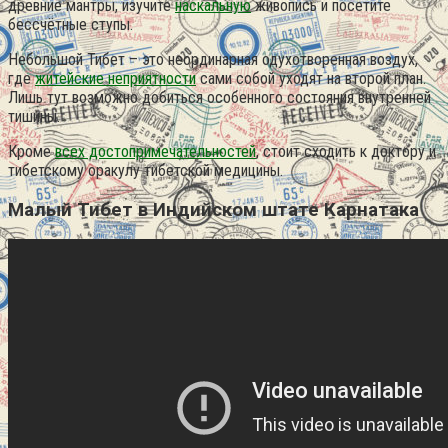
древние мантры, изучите
наскальную
живопись и посетите
бессчётные ступы.
Небольшой Тибет – это неординарная одухотворенная воздух,
где
житейские неприятности
сами собой уходят на второй план.
Лишь тут возможно добиться особенного состояния внутренней
тишины.
Кроме
всех достопримечательностей
, стоит сходить к доктору и
тибетскому оракулу тибетской медицины.
Малый Тибет в Индийском штате Карнатака