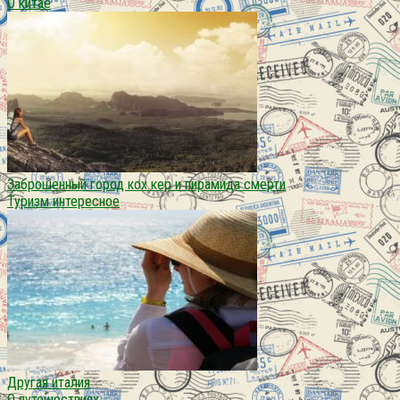
О китае
Заброшенный город кох кер и пирамида смерти
Туризм интересное
Другая италия
О путешествиях