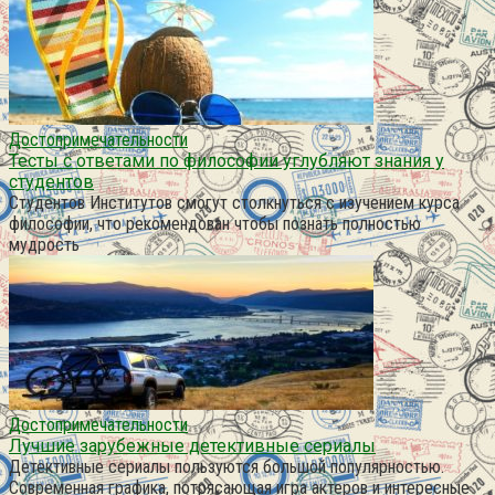
Достопримечательности
Тесты с ответами по философии углубляют знания у
студентов
Студентов Институтов смогут столкнуться с изучением курса
философии, что рекомендован чтобы познать полностью
мудрость
Достопримечательности
Лучшие зарубежные детективные сериалы
Детективные сериалы пользуются большой популярностью.
Современная графика, потрясающая игра актеров и интересные