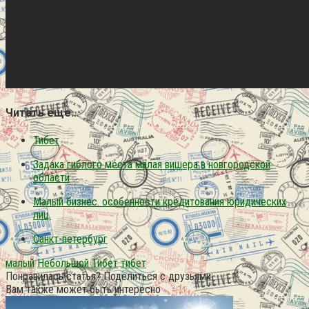
Читать еще…
Тибет
Задака гиблого места малая вишера в новгородской
области
Малый бизнес. особенности кредитования юридических
лиц.
Санкт-петербург
малый
Небольшой Тибет
тибет
Понравилась статья? Поделиться с друзьями:
Вам также может быть интересно