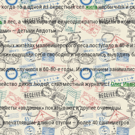
 когда-то в одной из окрестных сёл
жила
необычная и ск
ь
в лес, а через пара лет ее неоднократно видели в ко
ами» — детьми Авдотьи.
ных жителях маловишерского леса поступало в 40-е и 5
ки» ощущали себя свободно и не опасались выходить б
дям случился в 60-80-е годы. Их изучением занимались
мейство диких людей, стал местный журналист
Олег Ива
риметы «авдошек» показывают и другие очевидцы.
 впечатлявшие длиной ступни — более 40 сантиметров.