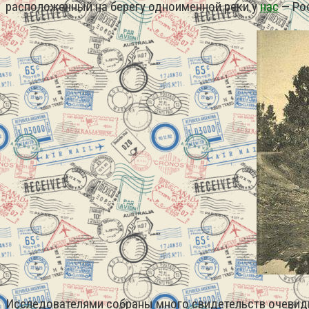
расположенный на берегу одноименной реки у
нас
— Ро
Исследователями собраны много свидетельств очевид