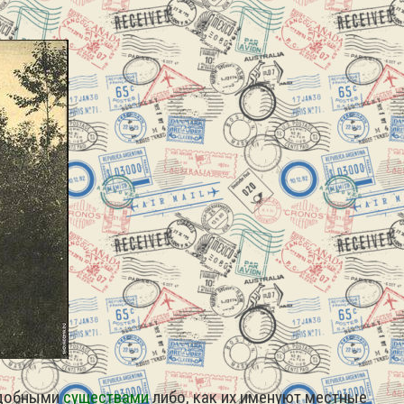
одобными
существами
либо, как их именуют местные