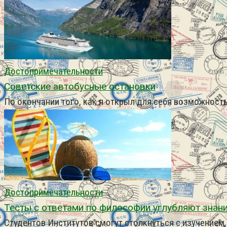
Достопримечательности
Советские автобусные остановки
По окончании того, как я открыл для себя возможность
Достопримечательности
Тесты с ответами по философии углубляют знани
Студентов Институтов смогут столкнуться с изучение