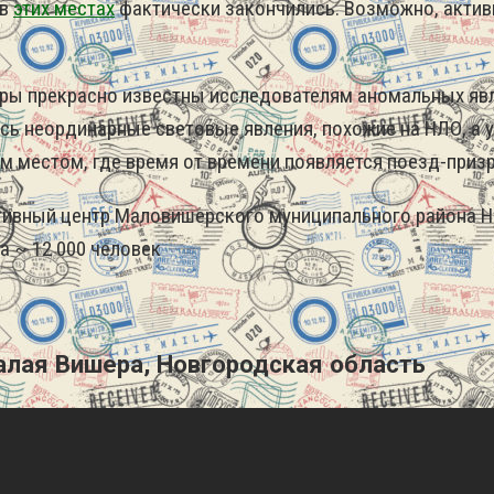
 в
этих местах
фактически закончились. Возможно, актив
ры прекрасно известны исследователям аномальных явле
ь неординарные световые явления, похожие на НЛО, а 
м местом, где время от времени появляется поезд-призр
ативный центр Маловишерского муниципального района 
 ~ 12 000 человек
алая Вишера, Новгородская область