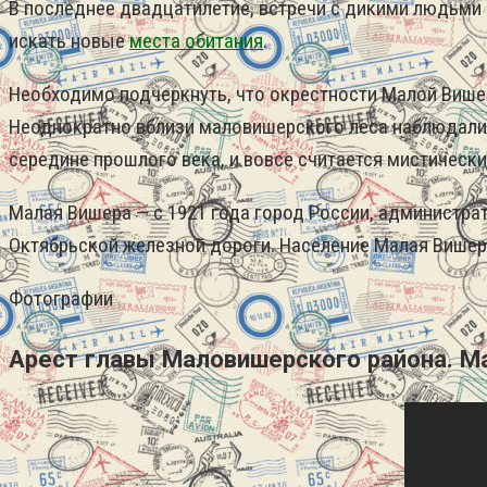
В последнее двадцатилетие, встречи с дикими людьми
искать новые
места обитания
.
Необходимо подчеркнуть, что окрестности Малой Више
Неоднократно вблизи маловишерского леса наблюдалис
середине прошлого века, и вовсе считается мистически
Малая Вишера — с 1921 года город России, администр
Октябрьской железной дороги. Население Малая Вишера
Фотографии
Арест главы Маловишерского района. М