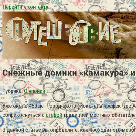
Перейти к контенту
Снежные домики «камакура» и 
Рубрика:
О японии
Уже около 450 лет город Ёкотэ (Йокоте) в префектуре 
соприкоснуться с
старой
традицией местных обитателей
В данной статье вы определите, как проходит это мероп