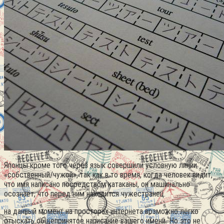
Японцы кроме того через язык совершили условную линии
«собственный/чужой», так как в то время, когда человек видит,
что имя написано посредством катаканы, он машинально
осознаёт, что перед ним находится чужестранец.
на данный момент на просторах интернета возможно легко
отыскать общепринятое написание вашего имени. Но это не