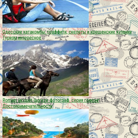
Одесские катакомбы. граффити, скелеты и крещенские купания
Туризм интересное
Romain jacquet-lagreze фотограф. серия гонконг
Достопримечательности