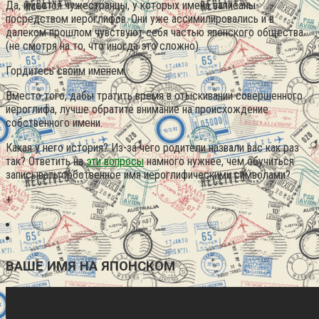
Да, имеется чужестранцы, у которых имена записаны
посредством иероглифов. Они уже ассимилировались и в
далеком прошлом чувствуют себя частью японского общества
(не смотря на то, что иногда это сложно).
Гордитесь своим именем
Вместо того, дабы тратить время в отыскивании совершенного
иероглифа, лучше обратите внимание на происхождение
собственного имени.
Какая у него история? Из-за чего родители назвали вас как раз
так? Ответить на
эти вопросы
намного нужнее, чем обучиться
записывать собственное имя иероглифическими символами?
+
ВАШЕ ИМЯ НА ЯПОНСКОМ