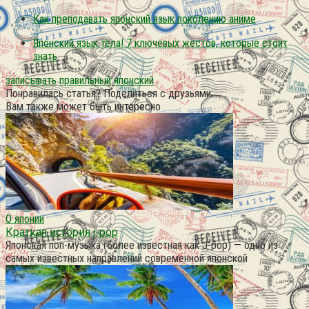
Как преподавать японский язык поколению аниме
Японский язык тела! 7 ключевых жестов, которые стоит
знать
записывать
правильный
японский
Понравилась статья? Поделиться с друзьями:
Вам также может быть интересно
О японии
Краткая история j-pop
Японская поп-музыка (более известная как J-pop) — одно из
самых известных направлений современной японской