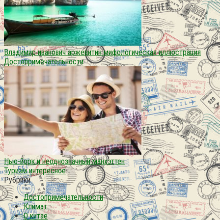
Владимир иванович аржевитин мифологическая иллюстрация
Достопримечательности
Нью-йорк и неоднозначный манхэттен
Туризм интересное
Рубрики
Достопримечательности
Климат
О китае