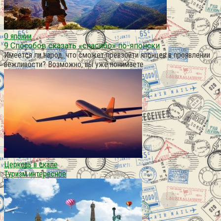
О японии
9 Способов сказать «спасибо» по-японски
Имеется ли народ, что сможет превзойти японцев в проявлении
вежливости? Возможно, вы уже понимаете
Церковь в скале
Туризм интересное