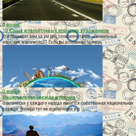
О японии
10 Юных и талантливых японских художников
Кто приходит вам на ум при словосочетании: «Гениальный
японский живописец»? Если вы вспоминаете лишь
О японии
Национальная одежда в японии
Фактически у каждого народа имеется собственная национальная
одежда. Японцы тут не исключение и о