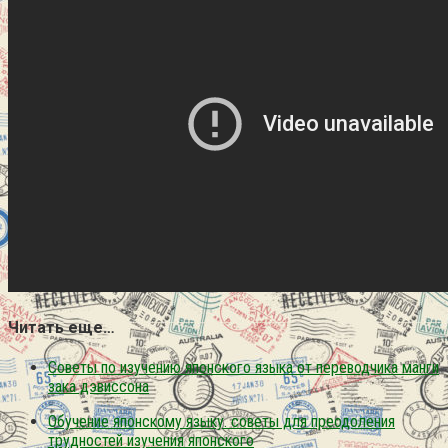
Читать еще…
Советы по изучению японского языка от переводчика манги
зака дэвиссона
Обучение японскому языку. советы для преодоления
трудностей изучения японского