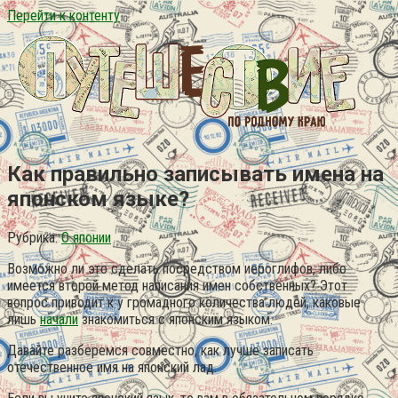
Перейти к контенту
Как правильно записывать имена на
японском языке?
Рубрика:
О японии
Возможно ли это сделать посредством иероглифов, либо
имеется второй метод написания имен собственных? Этот
вопрос приводит к у громадного количества людей, каковые
лишь
начали
знакомиться с японским языком.
Давайте разберемся совместно, как лучше записать
отечественное имя на японский лад.