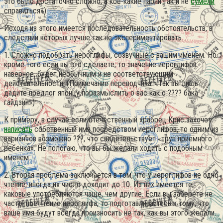
это было достаточно сложно, а кое-какие парни так и не
сумели
справиться»).
Исходя из этого имеется последовательность обстоятельств, в
следствии которых лучше так не экспериментировать.
1. Сложно подобрать иероглифы, созвучные с вашим именем. Но
кроме того если вы это сделаете, то значение иероглифов
наверное, будет необычным и не соответствующим
действительности. (Примечание переводчика: «Так вы лишь
дадите предлог японцу поразмыслить о вас как о ???? бака
гайдзин»)
К примеру, в случае если отечественный храбрец Крис захочет
написать
собственный имя посредством иероглифов, то одним из
вариантов возможно ???, что свидетельствует «труп приемного
ребенка». Не пологаю, что вы бы желали ходить с подобным
именем.
2. Вторая проблема заключается в том, что у иероглифов не одно
чтение, иногда их число доходит до 10. Из них имеется те,
каковые употребляются чаще, чем другие. Если вы заберёте не
частотное чтение иероглифа, то подготавливайтесь к тому, что
ваше имя будут всегда произносить не так, как вы этого желали.