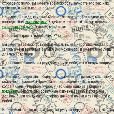
строгое правило, вы имеете возможность записать его так, как
желаете, и никто вас не осудит.
Но имеется люди, каковые желают записать собственное имя
посредством
иероглифики
. В действительности, это не весьма
успешная выдумка
. Узнаем, отчего же.
Неверный вариант: иероглифы ??
кандзи
Вы имеете возможность поразмыслить, что иероглифическая
запись имени выглядит сильно. Возможно, так и имеется, но лишь
для чужестранцев.
В действительности вы неудобство как себе, так и окружающим
вас людям.
Кое-какие предлагают записывать имена иероглифами, каковые
созвучны с именем. (Примечание переводчика: «В то время,
когда я была на первом курсе, у нас было одно из заданий?
подобрать
иероглифы, созвучные с именем. Кроме этого мы
должны были придумать историю данного имени и связать его с
собой.
Но это была легко игра, и, положа руку на сердце, сообщу, что