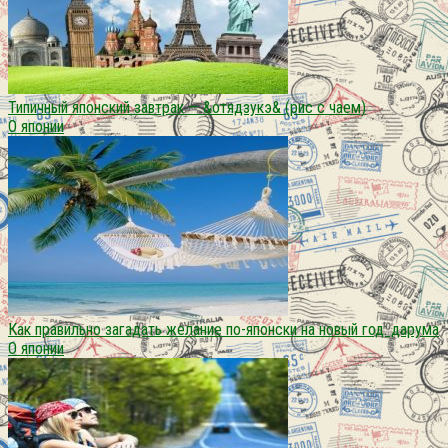
Типичный японский завтрак — &отядзукэ& (рис с чаем)
О японии
Как правильно загадать желание по-японски на новый год: дарума
О японии