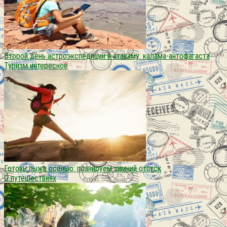
Второй день астроэкспедиции в атакаму: калама-антофагаста
Туризм интересное
Готовь лыжи осенью: планируем зимний отпуск
О путешествиях