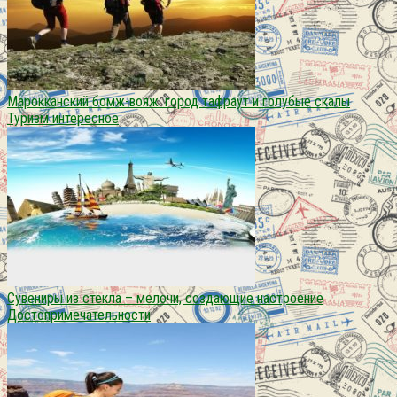
Марокканский бомж-вояж. город тафраут и голубые скалы
Туризм интересное
Сувениры из стекла – мелочи, создающие настроение
Достопримечательности