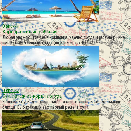
О японии
Корпоративные события
Любая уважающая себя компания, удачно трудящаяся на рынке,
имеет собственные традиции и историю. К
О японии
Суп-потаж из корня лопуха
Японские супы довольно часто являются очень своеобразные
блюда. Выбирая для вас первый рецепт супа,