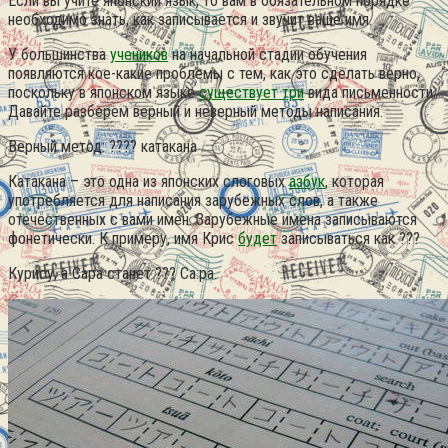
Если вы учите японский язык, то вам в обязательном порядке
необходимо знать, как записывается и звучит ваше имя.
У большинства
учеников
на начальной стадии обучения
появляются кое-какие проблемы с тем, как это сделать верно,
поскольку в японском языке
существует три
вида письменности.
Давайте разберем верный и неверный методы написания.
Верный метод: ???? катакана
Катакана – это одна из японских слоговых
азбук
, которая
употребляется для написания зарубежных слов, а также
отечественных с вами имен. Зарубежные имена записываются
фонетически. К примеру, имя Крис
будет
записываться как ???
Курису, а Сара станет ??? Са:ра.