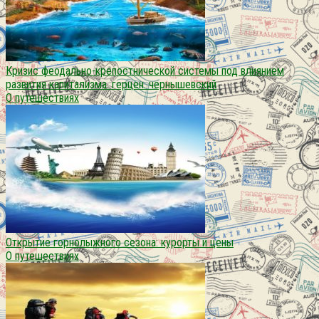
Кризис феодально-крепостнической системы под влиянием
развития капитализма. герцен. чернышевский
О путешествиях
Открытие горнолыжного сезона: курорты и цены
О путешествиях