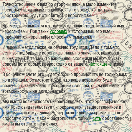
Точно отношение к вам со стороны японца мало изменится,
поскольку вряд ли им понравится, в то время, когда так
неосторожно будут относиться к иероглифам.
Кроме этого имеется второй метод записать собственный имя
иероглифами. При таких
условиях
к истории вашего имени
подбираются иероглифы с похожим смыслом.
И данный метод также не отлично трудится. Дело в том, что
если вы подбираете иероглифы лишь по значению, не обращая
внимание на «чтение», то ваше «японское» имя может звучать
совсем по-второму, превосходно от вашего
настоящего
имени.
В конечном счете его будет сложно произносить не только вам,
но и японцам. Возможно такое, что ваше новое имя будет
созвучно с каким-либо «нехорошим» словом, о чём вы имеете
возможность и не догадываться.
Мы имели возможность бы растолковать, что иероглифическое
имя Крис свидетельствует «покровителя путешественников и
христианского мученика. Но вероятнее японцы кроме того не
спросят об этом, а всем растолковать тайный
суть
собственного
имени вы станете не в силах.