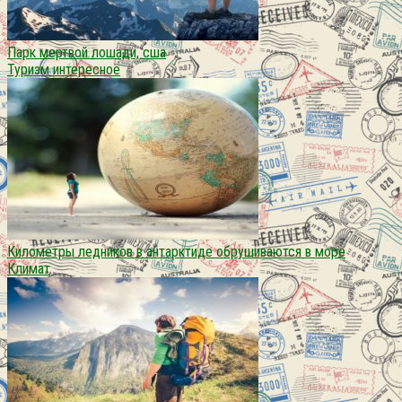
Парк мертвой лошади, сша
Туризм интересное
Километры ледников в антарктиде обрушиваются в море
Климат