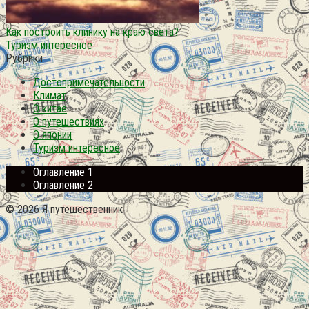
Как построить клинику на краю света?
Туризм интересное
Рубрики
Достопримечательности
Климат
О китае
О путешествиях
О японии
Туризм интересное
Оглавление 1
Оглавление 2
© 2026 Я путешественник