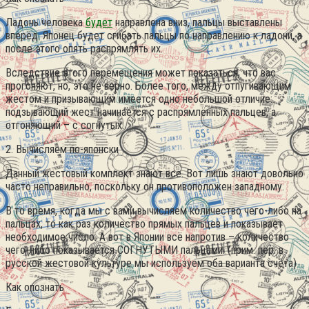
Ладонь человека
будет
направлена вниз, пальцы выставлены
вперёд. Японец будет сгибать пальцы по направлению к ладони, а
после этого опять распрямлять их.
Вследствие этого перемещения может показаться, что вас
прогоняют, но, это не верно. Более того, между отпугивающим
жестом и призывающим имеется одно небольшой отличие:
подзывающий жест начинается с распрямлённых пальцев, а
отгоняющий – с согнутых.
2. Вычисляем по-японски
Данный жестовый комплект знают все. Вот лишь знают довольно
часто неправильно, поскольку он противоположен западному.
В то время, когда мы с вами вычисляем количество чего-либо на
пальцах, то как раз количество прямых пальцев и показывает
необходимое число. А вот в Японии всё напротив – количество
чего-либо показывается СОГНУТЫМИ пальцами. (прим. пер: в
русской жестовой культуре мы используем оба варианта счёта)
Как опознать