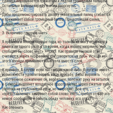
Единица показывается прижатым к ладони громадным пальцем.
Остальные пальцы наряду с этим разогнуты.
Дабы продемонстрировать двойку указательный палец сгибается
и прижимает собой громадный палец. Предстоящая схема,
думаю, понятна.
3. Уклончиво говорим «нет»
Я прожила в Японии больше года, но толком не могу отыскать в
памяти ни одного раза, в то время, когда японец напрямую мне
сообщил бы слово «нет» ??? ииэ. Как правило таковой ответ
считается через чур резким, как говорится, «в лоб». Исходя из
этого японцы применяют язык тела вместо слов.
К примеру, в случае если поставщик какой-либо услуги не имеет
возможности удовлетворить вашу просьбу, дабы выразить
собственное сожаление он, вероятнее, положит руку на затылок
и с силой выдохнет воздушное пространство через сжатые зубы
(похоже на глубочайший вдох, но напротив). Всё это
«представление» заменяет собой слово «нет», требуя от вас это
немое сообщение и забыть обиду человеку его отказ.
Как опознать