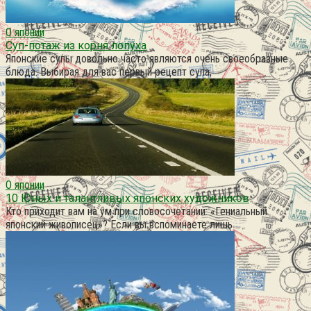
О японии
Суп-потаж из корня лопуха
Японские супы довольно часто являются очень своеобразные
блюда. Выбирая для вас первый рецепт супа,
О японии
10 Юных и талантливых японских художников
Кто приходит вам на ум при словосочетании: «Гениальный
японский живописец»? Если вы вспоминаете лишь