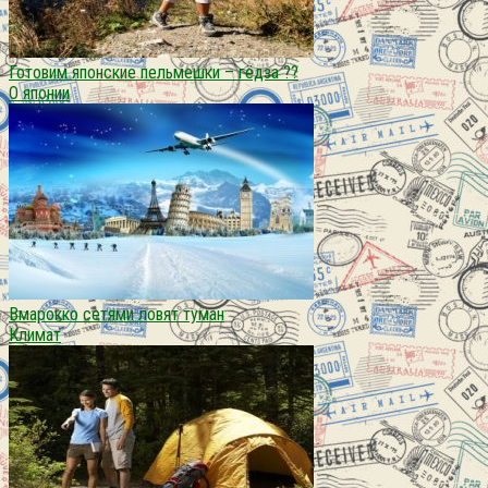
Готовим японские пельмешки – гёдза ??
О японии
Вмарокко сетями ловят туман
Климат