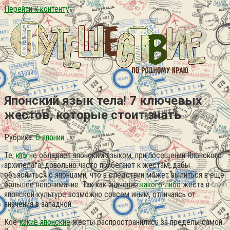
Перейти к контенту
Японский язык тела! 7 ключевых
жестов, которые стоит знать
Рубрика:
О японии
Те,
кто
не обладает японским языком, при посещении Японского
архипелага, довольно часто прибегают к жестам, дабы
объясниться с японцами, что в следствии может вылиться в ещё
большее непонимание. Так как значение
какого-либо
жеста в
японской культуре возможно совсем иным, отличаясь от
значения в западной.
Кое-
какие японские
жесты распространились за пределы самой