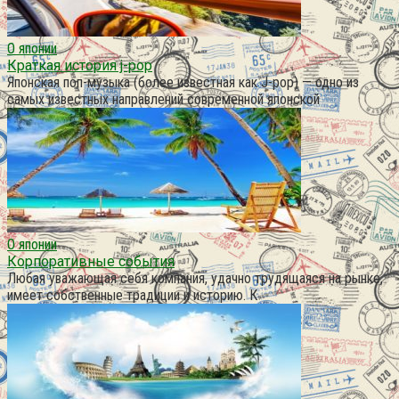
О японии
Краткая история j-pop
Японская поп-музыка (более известная как J-pop) — одно из
самых известных направлений современной японской
О японии
Корпоративные события
Любая уважающая себя компания, удачно трудящаяся на рынке,
имеет собственные традиции и историю. К