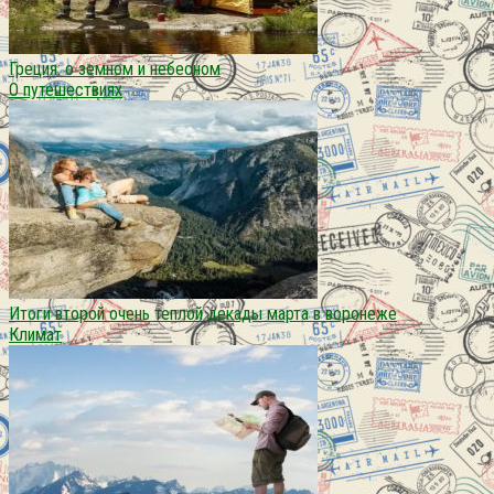
Греция: о земном и небесном
О путешествиях
Итоги второй очень теплой декады марта в воронеже
Климат