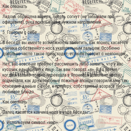
Как опознать
Ладонь обращена наверх, локоть согнут (не забываем про
официанта), рука показывает в нужном направлении.
5. Говорим о себе
В беседе вы имеете возможность заметить, как японец касается
кончика собственного носа указательным пальцем. Особенно
довольно часто такое происходит, если он говорит с неяпонцем.
Нет, вас вовсе не пробуют рассмешить либо заявить, что у вас
кусочек еды прилип к лицу. Так вам говорят «я». В то время,
когда я только-только переехала в Японию, я довольно часто
подмечала, как дружелюбные пожилые японцы говорили мне так
основные данные о себе, к примеру, собственный возраст либо
любимое блюдо.
Как опознать
Палец касается кончика носа в ходе беседы.
6. Используем символ «мир».