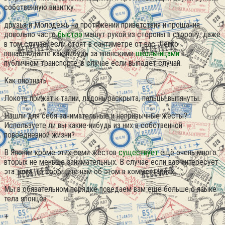
собственную визитку.
друзья и Молодёжь на протяжении приветствия и прощания
довольно часто
быстро
машут рукой из стороны в сторону, даже
в том случае, если стоят в сантиметре от вас. Легко
понаблюдайте как-нибудь за японскими
школьницами
в
публичном транспорте, в случае если выпадет случай.
Как опознать
Локоть прижат к талии, ладонь раскрыта, пальцы вытянуты.
Нашли для себя занимательные и непривычные жесты?
Используете ли вы какие-нибудь из них в собственной
повседневной жизни?
В Японии кроме этих семи жестов
существует
ещё очень много
вторых не меньше занимательных. В случае если вас интересует
эта тема, то сообщите нам об этом в комментариях.
Мы в обязательном порядке поведаем вам ещё больше о языке
тела японцев.
+