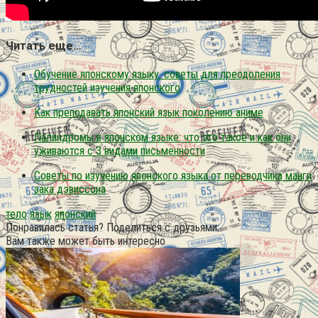
Читать еще…
Обучение японскому языку. советы для преодоления
трудностей изучения японского
Как преподавать японский язык поколению аниме
Палиндромы в японском языке: что это такое и как они
уживаются с 3 видами письменности
Советы по изучению японского языка от переводчика манги
зака дэвиссона
тело
язык
японский
Понравилась статья? Поделиться с друзьями:
Вам также может быть интересно