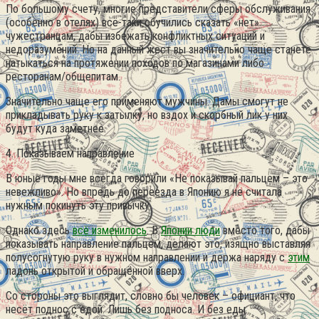
По большому счету, многие представители сферы обслуживания
(особенно в отелях) всё-таки обучились сказать «нет»
чужестранцам, дабы избежать конфликтных ситуаций и
недоразумений. Но на данный жест вы значительно чаще станете
натыкаться на протяжении походов по магазинами либо
ресторанам/общепитам.
Значительно чаще его применяют мужчины. Дамы смогут не
прикладывать руку к затылку, но вздох и скорбный лик у них
будут куда заметнее.
4. Показываем направление
В юные годы мне всегда говорили «Не показывай пальцем – это
невежливо». Но впредь до переезда в Японию я не считала
нужным покинуть эту привычку.
Однако здесь
всё изменилось
. В
Японии люди
вместо того, дабы
показывать направление пальцем, делают это, изящно выставляя
полусогнутую руку в нужном направлении и держа наряду с
этим
ладонь открытой и обращённой вверх.
Со стороны это выглядит, словно бы человек – официант, что
несёт поднос с едой. Лишь без подноса. И без еды.