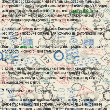
Жест V, изображающийся указательным и средним пальцами,
употреблялся субкультурой хиппи во второй половине 60-х годов
для демонстрации собственного протеста
против войны
. на
данный момент же он широко применяется поклонниками и
молодыми японцами японской культуры в мире.
Да уже и не только поклонниками. Кое-какие уверены в том, что
это что-то наподобие сигнала для ухмылки на фотографии, как
слово «сыр».
Конкретно
девушки
им пользуются, дабы продемонстрировать
молодость и свою очаровательность.
Как опознать
Ладонь направлена к камере, указательный и средний палец
изображают букву V, остальные пальцы согнуты. Рука либо
полностью вытянута в направление камеры, или согнута и
находится ближе к лицу.
7. Здороваемся и прощаемся
Для японцев не характерно пожимать друг другу руки либо
целоваться в щёку при встрече. Значительно чаще вы станете
встречать японцев, кланяющихся и протягивающих двумя руками