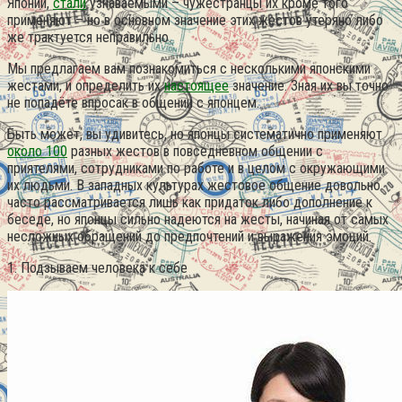
Японии,
стали
узнаваемыми – чужестранцы их кроме того
применяют – но в основном значение этих жестов утеряно либо
же трактуется неправильно.
Мы предлагаем вам познакомиться с несколькими японскими
жестами, и определить их
настоящее
значение. Зная их вы точно
не попадёте впросак в общении с японцем.
Быть может, вы удивитесь, но японцы систематично применяют
около 100
разных жестов в повседневном общении с
приятелями, сотрудниками по работе и в целом с окружающими
их людьми. В западных культурах жестовое общение довольно
часто рассматривается лишь как придаток либо дополнение к
беседе, но японцы сильно надеются на жесты, начиная от самых
несложных обращений до предпочтений и выражения эмоций.
1. Подзываем человека к себе