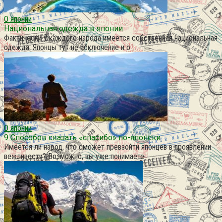
О японии
Национальная одежда в японии
Фактически у каждого народа имеется собственная национальная
одежда. Японцы тут не исключение и о
О японии
9 Способов сказать «спасибо» по-японски
Имеется ли народ, что сможет превзойти японцев в проявлении
вежливости? Возможно, вы уже понимаете