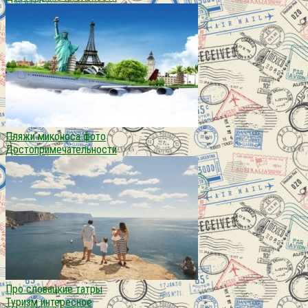
Пляжи миконоса фото
Достопримечательности
Про словацкие татры
Туризм интересное