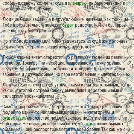
сообщил одному коллеге, куда я
планирую
, он был очевидно в
восхищении: «Я из Осаки!
Люди из Осаки забавные и дружелюбные, не такие, как токийцы.
Тебе в обязательном порядке
будет
радостно!» И он был прав,
мне вправду было радостно.
Но эта беседа вынудила меня задуматься: откуда же у японцев
показались стереотипы приятель о приятеле?
Любой японец знает стереотипы о различиях людей из различных
регионов. Токийцы, по неспециализированному точке зрения,
ведут себя официально, послушно и холодно. Обитатели Осаки
забавные и дружелюбные, но пара неотёсанные и «неотёсанные».
Люди из Киото считаются утончёнными и притязательными, тогда
как обитателей острова Сикоку вычисляют деревенщинами и
сельскими провинциалами.
Само собой разумеется, стереотипы – это только разграничение
людей по каким-то неспециализированным категориям, и
существует
множество людей, каковые под эти стереотипы не
подходят. Не обращая внимания на то, что
эти
ярлыки бывают
обманчивы, они распространяются по всей Японии.Так как же они