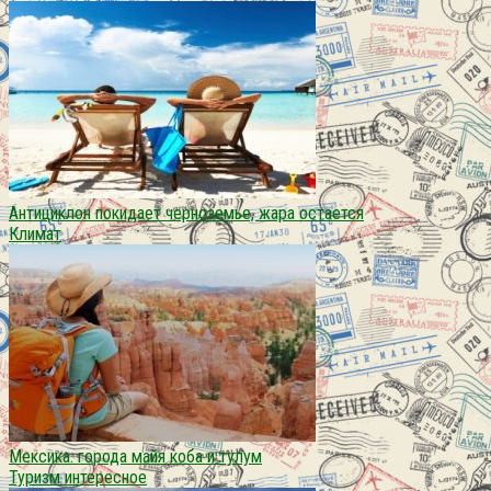
Антициклон покидает черноземье, жара остается
Климат
Мексика. города майя коба и тулум
Туризм интересное