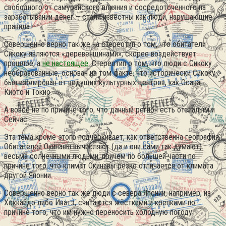
свободного от самурайского влияния и сосредоточенного на
зарабатывании денег – стали известны как люди, нарушающие
правила.
Совершенно верно так же на стереотип о том, что обитатели
Сикоку являются «деревенщинами», скорее воздействует
прошлое, а
не настоящее
. Стереотип о том, что люди с Сикоку
необразованные, основан на том факте, что исторически Сикоку
был изолирован от ведущих культурных центров, как Осака,
Киото и Токио.
А вовсе не по причине того, что данный регион есть отсталым и
Сейчас.
Эта тема кроме этого подчеркивает, как ответственна география.
Обитателей Окинавы вычисляют (да и они сами так думают)
весьма солнечными людьми, причем по большей части по
причине того, что климат Окинавы резко отличается от климата
другой Японии.
Совершенно верно так же люди с севера Японии, например, из
Хоккайдо либо Иватэ, считаются жёсткими и крепкими по
причине того, что им нужно переносить холодную погоду.