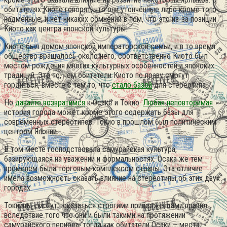
обитателях Киото говорят, что они утончённые либо кроме того
надменные, и нет никаких сомнений в том, что это из-за позиции
Киото как центра японской культуры.
Киото был домом японской императорской семьи, и в то время
общество вращалось около него, соответственно Киото был
местом рождения многих культурных особенностей и японских
традиций. Это то, чем обитатели Киото по праву смогут
гордиться, вместе с тем то, что
стало базой
для стереотипа.
Но
давайте возвратимся
к Осаке и Токио.
Любая неповторимая
история города может кроме этого содержать базы для
современных стереотипов. Токио в прошлом был политическим
центром Японии.
В том месте господствовала самурайская культура,
базирующаяся на уважении и формальностях. Осака же тем
временем была торговым комплексом страны. Эта отличие
имела возможность оказать влияние на стереотипы об этих двух
городах.
Токийцы смогут показаться строгими приверженцами правил
вследствие того что они и были такими на протяжении
самурайского периода, тогда как обитатели Осаки – места,