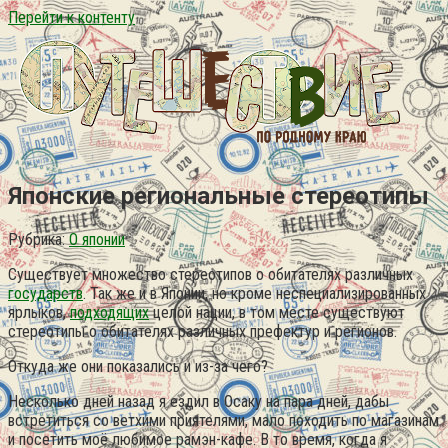
Перейти к контенту
Японские региональные стереотипы
Рубрика:
О японии
Существует множество стереотипов о обитателях различных
государств
. Так же и в Японии, но кроме неспециализированных
ярлыков,
подходящих
целой нации, в том месте существуют
стереотипы о обитателях различных префектур и регионов.
Откуда же они показались и из-за чего?
Несколько дней назад я ездил в Осаку на пара дней, дабы
встретиться со ветхими приятелями, мало походить по магазинам
и посетить моё любимое рамэн-кафе. В то время, когда я