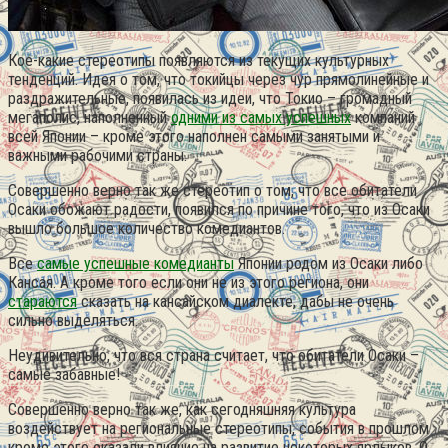
Кое-какие стереотипы появляются из текущих культурных
тенденций. Идея о том, что токийцы через чур прямолинейные и
раздражительные, появилась из идеи, что Токио – громадный
мегаполис, наполненный
одними из самых успешных
компаний
всей Японии – кроме этого наполнен самыми занятыми и
важными рабочими страны.
Совершенно верно так же стереотип о том, что все обитатели
Осаки обожают радости, появился по причине того, что из Осаки
вышло большое количество комедиантов.
Все
самые успешные комедианты
Японии родом из Осаки либо
Кансая. А кроме того если они не из этого региона, они
стараются
сказать на кансайском диалекте, дабы не очень
сильно выделяться.
Неудивительно, что вся страна считает, что обитатели Осаки –
самые забавные!
Совершенно верно так же, как сегодняшняя культура
воздействует на региональные стереотипы, события в прошлом
кроме этого оказали влияние на развитие некоторых ярлыков. О