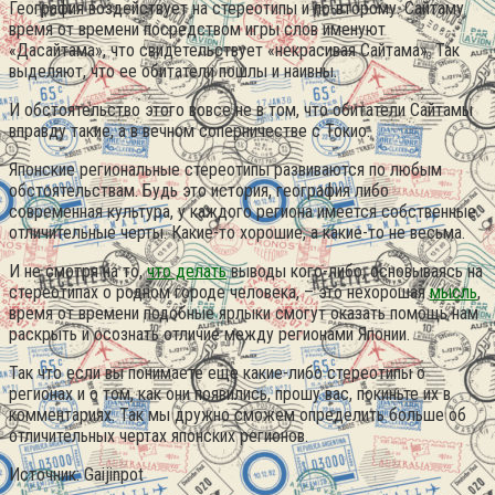
География воздействует на стереотипы и по-второму. Сайтаму
время от времени посредством игры слов именуют
«Дасайтама», что свидетельствует «некрасивая Сайтама». Так
выделяют, что ее обитатели пошлы и наивны.
И обстоятельство этого вовсе не в том, что обитатели Сайтамы
вправду такие, а в вечном соперничестве с Токио.
Японские региональные стереотипы развиваются по любым
обстоятельствам. Будь это история, география либо
современная культура, у каждого региона имеется собственные
отличительные черты. Какие-то хорошие, а какие-то не весьма.
И не смотря на то,
что делать
выводы кого-либо, основываясь на
стереотипах о родном городе человека, – это нехорошая
мысль
,
время от времени подобные ярлыки смогут оказать помощь нам
раскрыть и осознать отличие между регионами Японии.
Так что если вы понимаете еще какие-либо стереотипы о
регионах и о том, как они появились, прошу вас, покиньте их в
комментариях. Так мы дружно сможем определить больше об
отличительных чертах японских регионов.
Источник: Gaijinpot