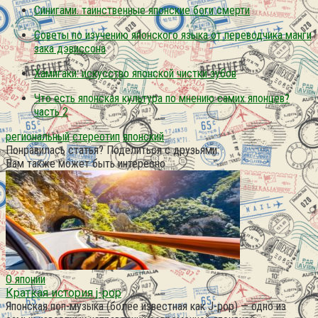
Синигами. таинственные японские боги смерти
Советы по изучению японского языка от переводчика манги
зака дэвиссона
Хамигаки: искусство японской чистки зубов
Что есть японская культура по мнению самих японцев?
часть 2
региональный
стереотип
японский
Понравилась статья? Поделиться с друзьями:
Вам также может быть интересно
О японии
Краткая история j-pop
Японская поп-музыка (более известная как J-pop) — одно из