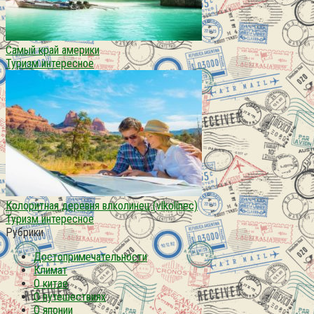
Самый край америки
Туризм интересное
Колоритная деревня влколинец (vlkolínec)
Туризм интересное
Рубрики
Достопримечательности
Климат
О китае
О путешествиях
О японии