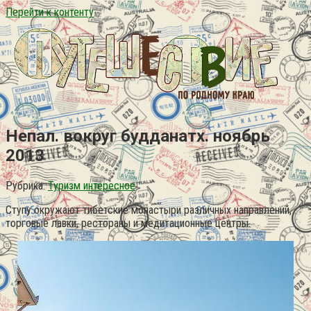
Перейти к контенту
Непал. вокруг будданатх. ноябрь
2013
Рубрика:
Туризм интересное
Ступу окружают тибетские монастыри различных направлений,
торговые лавки, рестораны и медитационные центры.