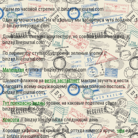
Идем по часовой стрелке. // binzajr.livejournal.com
Один из монастырей. На его крышу мы заберемся чуть позднее.
// binzajr.livejournal.com
Дома имеют схожую архитектуру, но совсем различный вид. //
binzajr.livejournal.com
По периметру ступы обустроены зеленые уголки //
binzajr.livejournal.com
Маленькая
ступка // binzajr.livejournal.com
Шелест флажков на
ветру заставляет
мантры звучать и нести
благодать всему окружающему. Под ними полезно постоять. //
binzajr.livejournal.com
Тут прекрасно видны
уровни, на каковые поделена ступа. //
binzajr.livejournal.com
Красота
// binzajr.livejournal.на следующий день
Хорошая кафешка на крыше. Вид оттуда намного круче,
чем
еда.
// binzajr.livejournal.com