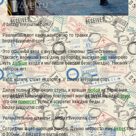
// binzajr.livejournal.com
Реализовывают какие конкретно то травки //
binzajr.livejournal.com
Это основной вход с внутренней стороны. Отечественный
таксист, возивший весь день по городу, высадил
нас
намерено
чуть
дальше
входа и мы зашли совсем безвозмездно. Никаких
заборов нет.
Вход, кстати, стоит недорого. // binzajr.livejournal.com
Делая полный круг около ступы, и вращая
любой
из барабанов,
верующие тысячекратно повторяют мантру, веря наряду с
этим
,
что она
принесет
успех и отвратит каждые беды. //
binzajr.livejournal.com
Увлекательные штампы // binzajr.livejournal.com
Сотрудник ищет хороший ракурс. Думаю непросто ему
будет
тут
с 300мм. // binzajr.livejournal.com