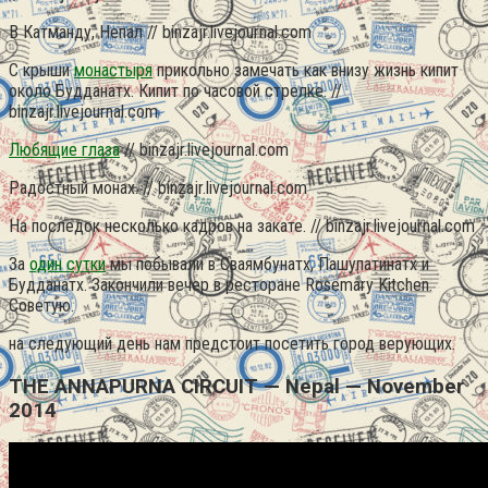
В Катманду, Непал // binzajr.livejournal.com
С крыши
монастыря
прикольно замечать как внизу жизнь кипит
около Будданатх. Кипит по часовой стрелке. //
binzajr.livejournal.com
Любящие глаза
// binzajr.livejournal.com
Радостный монах. // binzajr.livejournal.com
На последок несколько кадров на закате. // binzajr.livejournal.com
За
один сутки
мы побывали в Сваямбунатх, Пашупатинатх и
Будданатх. Закончили вечер в ресторане Rosemary Kitchen.
Советую.
на следующий день нам предстоит посетить город верующих.
THE ANNAPURNA CIRCUIT — Nepal — November
2014