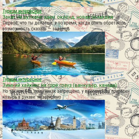
Туризм интересное
Закат на вулкане эден. окленд, новая зеландия
Первое, что ты делаешь, в то время, когда опять обретаешь
возможность сказать — задаёшь
Туризм интересное
Зимний хайкинг на горе грауз (ванкувер, канада)
Но так как без зимы никак запрещено, у ванкуверцев припасен
козырь в рукаве: независимо