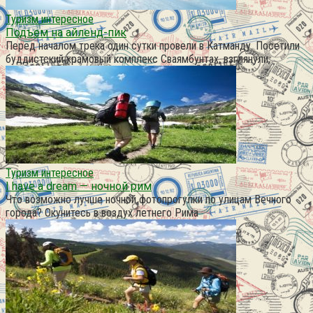
Туризм интересное
Подъем на айленд-пик
Перед началом трека один сутки провели в Катманду. Посетили
буддистский храмовый комплекс Сваямбунтах, взглянули,
Туризм интересное
I have a dream — ночной рим
Что возможно лучше ночной фотопрогулки по улицам Вечного
города? Окунитесь в воздух летнего Рима