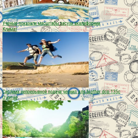
Ученые показали масштабы засухи вкалифорнии
Климат
Система непрерывной подачи чернил для brother dcp 135c
О китае