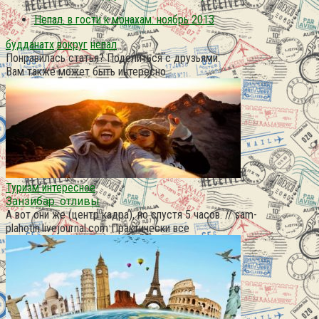
Непал. в гости к монахам. ноябрь 2013
будданатх
вокруг
непал
Понравилась статья? Поделиться с друзьями:
Вам также может быть интересно
Туризм интересное
Занзибар. отливы
А вот они же (центр кадра), но спустя 5 часов. // sam-
plahotin.livejournal.com Практически все