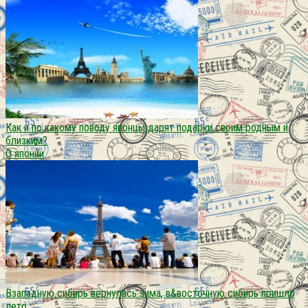
Как и по какому поводу японцы дарят подарки своим родным и
близким?
О японии
Взападную сибирь вернулась зима, в&восточную сибирь пришло
лето