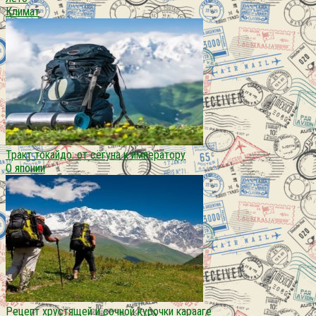
Климат
Тракт токайдо: от сёгуна к императору
О японии
Рецепт хрустящей и сочной курочки карааге