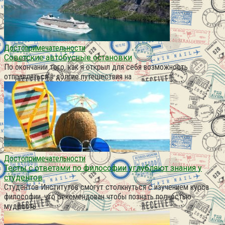
Достопримечательности
Советские автобусные остановки
По окончании того, как я открыл для себя возможность
отправляться в долгие путешествия на
Достопримечательности
Тесты с ответами по философии углубляют знания у
студентов
Студентов Институтов смогут столкнуться с изучением курса
философии, что рекомендован чтобы познать полностью
мудрость