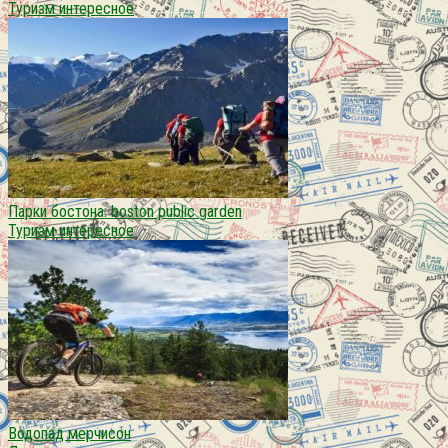
Туризм интересное
Парки бостона: boston public garden
Туризм интересное
Водопад мерчисон