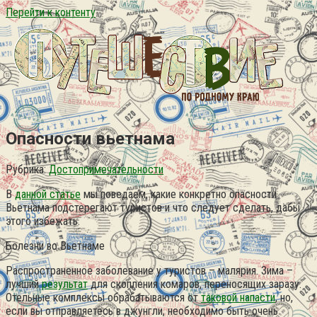
Перейти к контенту
Опасности вьетнама
Рубрика:
Достопримечательности
В
данной статье
мы поведаем, какие конкретно опасности
Вьетнама подстерегают туристов и что следует сделать, дабы
этого избежать.
Болезни во Вьетнаме
Распространенное заболевание у туристов – малярия. Зима –
лучший
результат
для скопления комаров, переносящих заразу.
Отельные комплексы обрабатываются от
таковой напасти
, но,
если вы отправляетесь в джунгли, необходимо быть очень