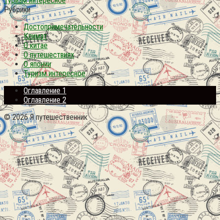
Туризм интересное
Рубрики
Достопримечательности
Климат
О китае
О путешествиях
О японии
Туризм интересное
Оглавление 1
Оглавление 2
© 2026 Я путешественник