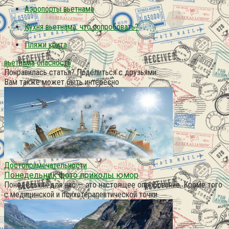
Аэропорты вьетнама
Кухня вьетнама: что попробовать?
Пляжи крита
вьетнама
опасность
Понравилась статья? Поделиться с друзьями:
Вам также может быть интересно
Достопримечательности
Понедельник фото приколы юмор
Понедельник для нас — это настоящее опробование. Кроме того
с медицинской и психотерапевтической точки