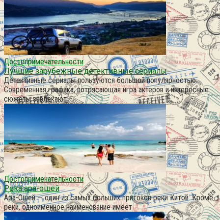
Достопримечательности
Лучшие зарубежные детективные сериалы
Детективные сериалы пользуются большой популярностью.
Современная графика, потрясающая игра актеров и интересные
сюжеты завлекают
Достопримечательности
Река ара-ошей
Ара-Ошей — один из самых больших притоков реки Китой. Кроме
реки, одноименное наименование имеет