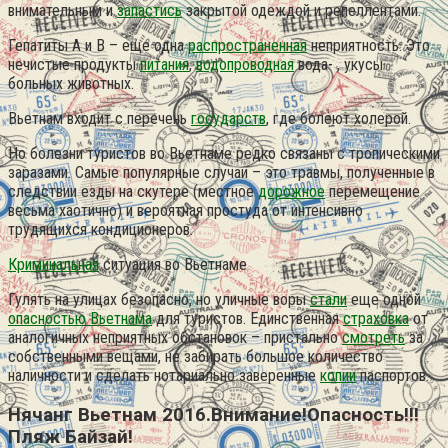
внимательным и
запастись
закрытой одеждой и репеллентами.
Гепатиты А и В – еще одна
распространенная
неприятность. Это
нечистые продукты
питания
,
водопроводная
вода- , укусы
больных животных.
Вьетнам входит с перечень
государств
, где болеют холерой.
Но болезни туристов во Вьетнаме редко связаны с тропическими
заразами. Самые популярные случаи – это травмы, полученные в
следствии езды на скутере (местное
дорожное
перемещение
весьма хаотично) и вероятная простуда от интенсивно
трудящихся кондиционеров.
Криминальная
ситуация во Вьетнаме
Гулять на улицах безопасно, но уличные воры
стали
еще одной
опасностью Вьетнама
для туристов. Единственная
страховка
от
аналогичных неприятных обстановок – пристально
смотреть
за
собственными вещами, не забирать большое количество
наличности и сделать нотариально заверенные
копии
паспортов.
Нячанг Вьетнам 2016.Внимание!Опасность!!!
Пляж Байзай!