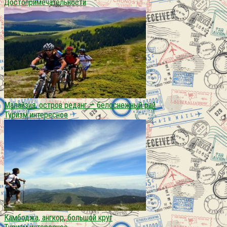
Достопримечательности
Малайзия. остров реданг — белоснежный рай
Туризм интересное
Камбоджа, ангкор, большой круг