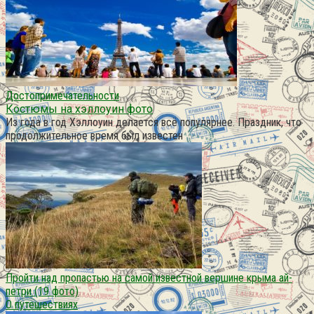
Достопримечательности
Костюмы на хэллоуин фото
Из года в год Хэллоуин делается всё популярнее. Праздник, что
продолжительное время был известен
Пройти над пропастью на самой известной вершине крыма ай-
петри (19 фото)
О путешествиях