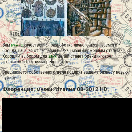
Вам
нужна
качественная разработка личного и узнаваемого
бренда, начиная от заглавия и заканчивая фирменным стилем?
Хорошим выбором для
этих
целей станет брендинговое
агентство http://russianpenguins.ru/.
Специалисты собственного дела подарят вашему бизнесу новую
судьбу.
Флоренция, музеи. Италия 08-2012 HD