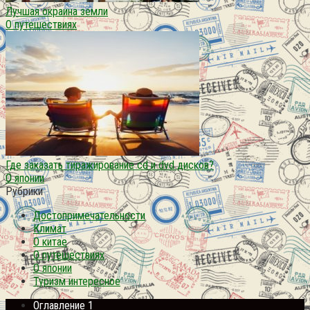
Лучшая окраина земли
О путешествиях
Где заказать тиражирование cd и dvd дисков?
О японии
Рубрики
Достопримечательности
Климат
О китае
О путешествиях
О японии
Туризм интересное
Оглавление 1