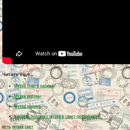
Читать еще…
Музей лувр в париже
Музеи вероны
Музеи парижа
Картины русского музея в санкт-петербурге
весь
музей
свет