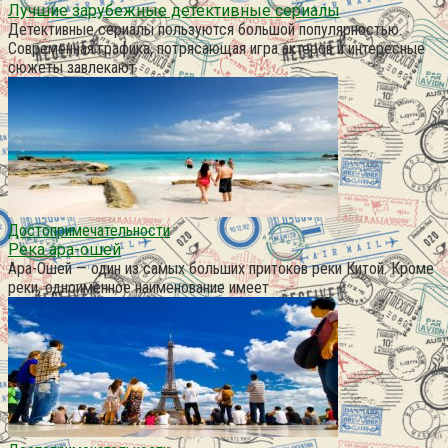
Лучшие зарубежные детективные сериалы
Детективные сериалы пользуются большой популярностью.
Современная графика, потрясающая игра актеров и интересные
сюжеты завлекают
Достопримечательности
Река ара-ошей
Ара-Ошей — один из самых больших притоков реки Китой. Кроме
реки, одноименное наименование имеет