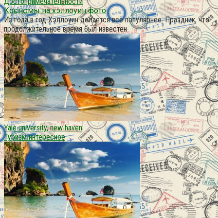
Достопримечательности
Костюмы на хэллоуин фото
Из года в год Хэллоуин делается всё популярнее. Праздник, что
продолжительное время был известен
Yale university, new haven
Туризм интересное