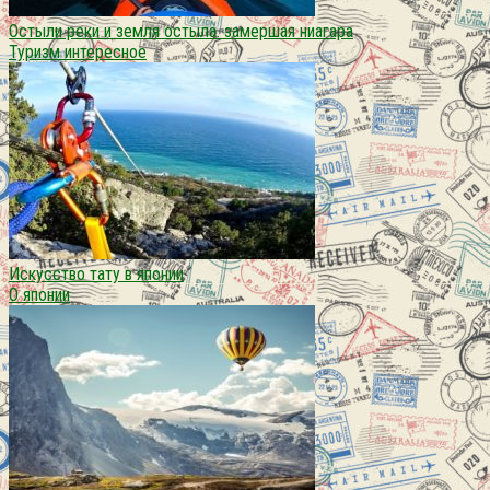
Остыли реки и земля остыла. замершая ниагара
Туризм интересное
Искусство тату в японии
О японии