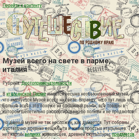
Перейти к контенту
Музей всего на свете в парме,
италия
Рубрика:
Достопримечательности
В
итальянской Парме
имеется весьма необыкновенный музей,
что именуется Музей всего на свете. Вправду, чего тут лишь нет.
Больше всего это похоже на блошиный рынок, все товары в
котором шепетильно рассортированы по полкам и не продаются.
Но данный музей не так несложен, как думается. Тут собраны
достаточно древние вещи быта и жизни простых итальянцев. Тут
нет картин
великих
живописцев, древней скульптуры,
предметов