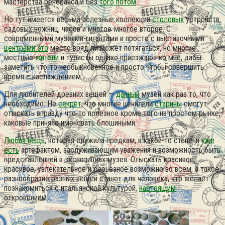
мастерства ренесанса и без
того потом
.
Но тут имеется весьма полезные коллекции
столовых
устройств,
садовых ножниц, часов и многое-многое второе.
С
современными музеями-гигантами и просто с выставочными
центрами это
место вряд ли может потягаться, но многие
местные
жители
и туристы однако приезжают ко мне, дабы
заметить что-то необыкновенное и просто чтобы совершить
время с наслаждением.
Для любителей древних вещей —
данный
музей как раз то, что
необходимо. Не
секрет
, что многие ценители
старины
смогут
отыскать вправду что-то полезное кроме того на простом рынке,
каковые принято именовать блошиными.
Любая вещь
, которая служила предкам, в какой-то степени
уже
есть
артефактом, заслуживающим уважения и возможность быть
представленной в экспозициях музея. Отыскать красивое,
красивое, увлекательное и серьёзное возможно во всём, а такое
разнообразие разных вещей станет для человека, что желает
познакомиться с итальянской культурой,
настоящим
откровением.