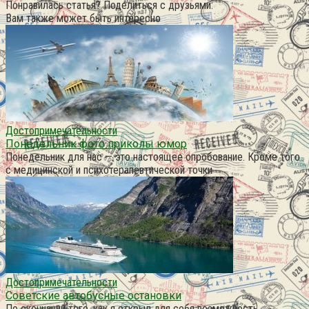
Понравилась статья? Поделиться с друзьями:
Вам также может быть интересно
Достопримечательности
Понедельник фото приколы юмор
Понедельник для нас — это настоящее опробование. Кроме того
с медицинской и психотерапевтической точки
Достопримечательности
Советские автобусные остановки
По окончании того, как я открыл для себя возможность