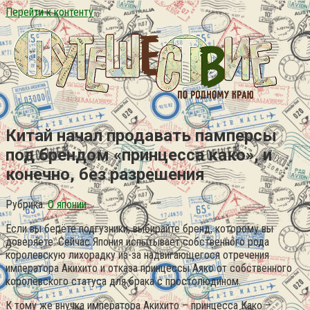
Перейти к контенту
Китай начал продавать памперсы
под брендом «принцесса како», и
конечно, без разрешения
Рубрика:
О японии
Если вы берёте подгузники, выбирайте бренд, которому вы
доверяете. Сейчас Япония испытывает собственного рода
королевскую лихорадку из-за надвигающегося отречения
императора Акихито и отказа принцессы Аяко от собственного
королевского статуса для брака с простолюдином.
К тому же внучка императора Акихито – принцесса Како –