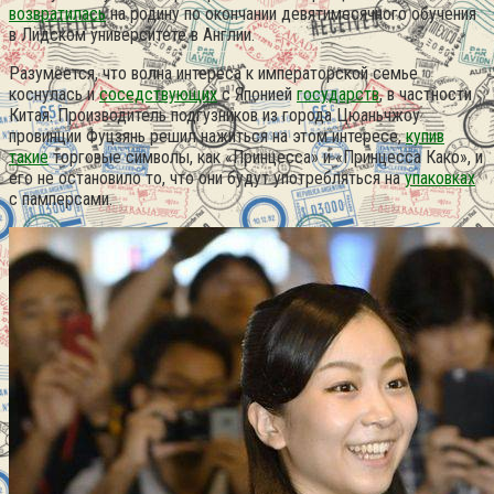
возвратилась
на родину по окончании девятимесячного обучения
в Лидском университете в Англии.
Разумеется, что волна интереса к императорской семье
коснулась и
соседствующих
с Японией
государств
, в частности
Китая.
Производитель подгузников из города Цюаньчжоу
провинции Фуцзянь решил нажиться на этом интересе,
купив
такие
торговые символы, как «Принцесса» и «Принцесса Како», и
его не остановило то, что они будут употребляться на
упаковках
с памперсами.