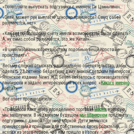
«Позволяйте выпускать подгузники с именем Си Цзиньпина».
«Окей, может они выплатят гонорар принцессе? Само собой
разумеется, нет».
«Как они по большому счету имели возможность такое сделать?
А, ну само собой разумеется, это же Китай».
«В цивилизованных государствах подобные вещи просто не
происходят».
Весьма сложно отыскать рациональную обстоятельство, дабы
сделать 23-летнюю бездетную даму знаком детским памперсов.
Японское издание News ЖД Seven связалось с производителем
памперсов и задало интересующий всех вопрос: «
Какого
именно
чёрта?».
Вот ответ производителя:
«Принцесса Како – это определённо торговая
марка
, которую
мы заполучили. В недалеком будущем
мы планируем
продавать
подгузники с данной торговой маркой. Дети являются
принцессами и принцами для собственных своих родителей,
исходя из этого первое, что нам пришло в голову – это