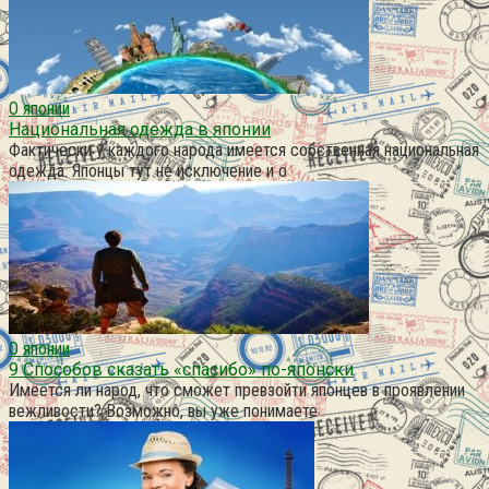
О японии
Национальная одежда в японии
Фактически у каждого народа имеется собственная национальная
одежда. Японцы тут не исключение и о
О японии
9 Способов сказать «спасибо» по-японски
Имеется ли народ, что сможет превзойти японцев в проявлении
вежливости? Возможно, вы уже понимаете