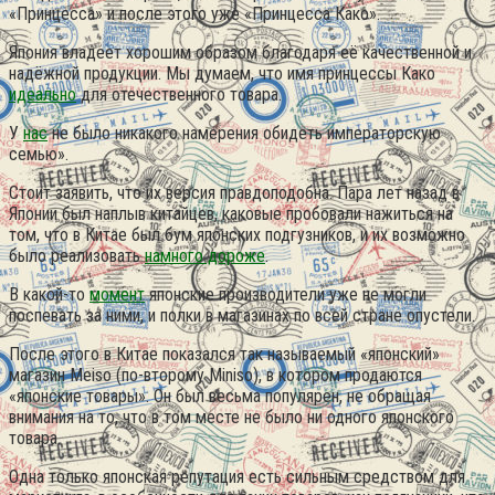
«Принцесса» и после этого уже «Принцесса Како».
Япония владеет хорошим образом благодаря её качественной и
надёжной продукции. Мы думаем, что имя принцессы Како
идеально
для отечественного товара.
У
нас
не было никакого намерения обидеть императорскую
семью».
Стоит заявить, что их версия правдоподобна. Пара лет назад в
Японии был наплыв китайцев, каковые пробовали нажиться на
том, что в Китае был бум японских подгузников, и их возможно
было реализовать
намного дороже
.
В какой-то
момент
японские производители уже не могли
поспевать за ними, и полки в магазинах по всей стране опустели.
После этого в Китае показался так называемый «японский»
магазин Meiso (по-второму Miniso), в котором продаются
«японские товары». Он был весьма популярен, не обращая
внимания на то, что в том месте не было ни одного японского
товара.
Одна только японская репутация есть сильным средством для