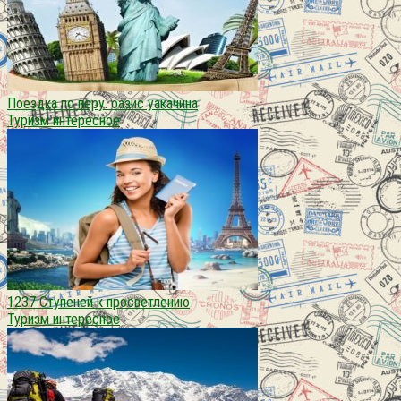
Поездка по перу. оазис уакачина
Туризм интересное
1237 Ступеней к просветлению
Туризм интересное