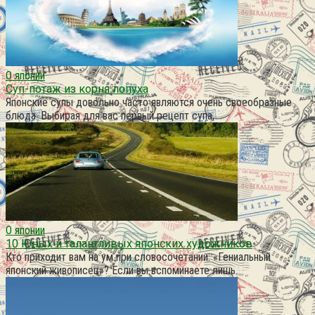
О японии
Суп-потаж из корня лопуха
Японские супы довольно часто являются очень своеобразные
блюда. Выбирая для вас первый рецепт супа,
О японии
10 Юных и талантливых японских художников
Кто приходит вам на ум при словосочетании: «Гениальный
японский живописец»? Если вы вспоминаете лишь