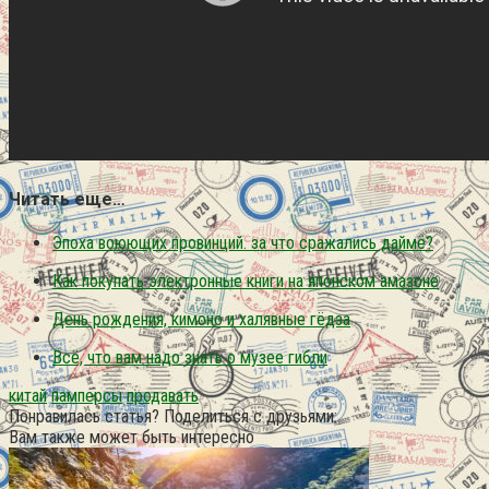
Читать еще…
Эпоха воюющих провинций. за что сражались даймё?
Как покупать электронные книги на японском амазоне
День рождения, кимоно и халявные гёдза
Всё, что вам надо знать о музее гибли
китай
памперсы
продавать
Понравилась статья? Поделиться с друзьями:
Вам также может быть интересно