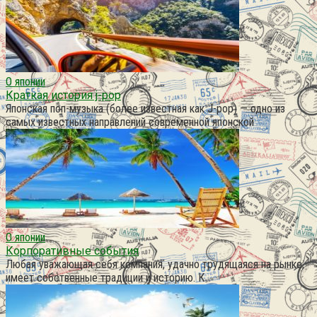
О японии
Краткая история j-pop
Японская поп-музыка (более известная как J-pop) — одно из
самых известных направлений современной японской
О японии
Корпоративные события
Любая уважающая себя компания, удачно трудящаяся на рынке,
имеет собственные традиции и историю. К