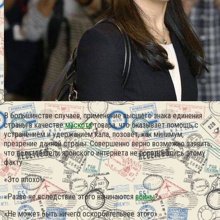
В большинстве случаев, применение высшего знака единения
страны в качестве
маскота
товара, что оказывает помощь с
устранением и удержанием кала, позовёт, как минимум,
презрение данной страны. Совершенно верно возможно заявить,
что пользователи японского интернета не порадовались этому
факту.
«Это плохо!»
«Разве не вследствие этого начинаются
войны
?»
«Не может быть ничего оскорбительнее этого».