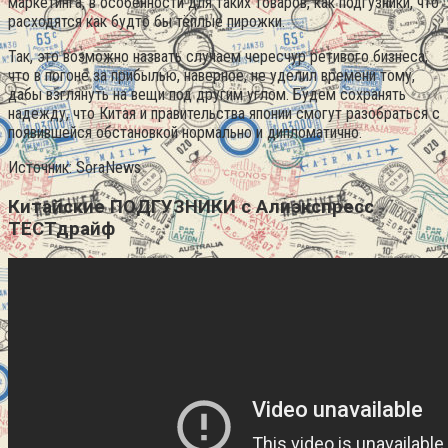
маркетинга, в особенности для таких товаров, как подгузники, что
расходятся как будто бы тёплые пирожки.
Так, это возможно назвать случаем чересчур ретивого бизнеса,
что в погоне за прибылью, наверное, не уделил времени тому,
дабы взглянуть на вещи под другим углом. Будем сохранять
надежду, что Китая и правительства японии смогут разобраться с
появившейся обстановкой нормально и дипломатично.
Источник: SoraNews
Китайские ПОДГУЗНИКИ с Алиэкспресс
ТЕСТдрайф