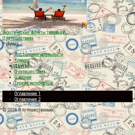
Экзотические фрукты тайланда…
О путешествиях
Рубрики
Достопримечательности
Климат
О китае
О путешествиях
О японии
Туризм интересное
Оглавление 1
Оглавление 2
© 2026 Я путешественник