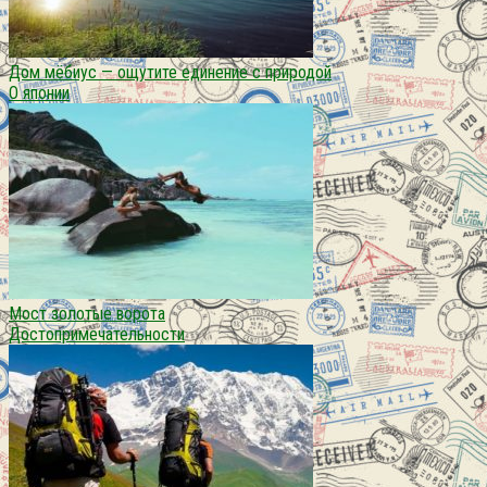
Дом мёбиус — ощутите единение с природой
О японии
Мост золотые ворота
Достопримечательности