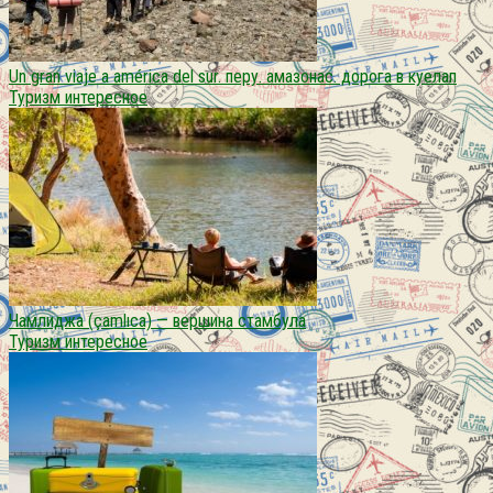
Un gran viaje a américa del sur. перу. амазонас. дорога в куелап
Туризм интересное
Чамлиджа (çamlıca) — вершина стамбула
Туризм интересное