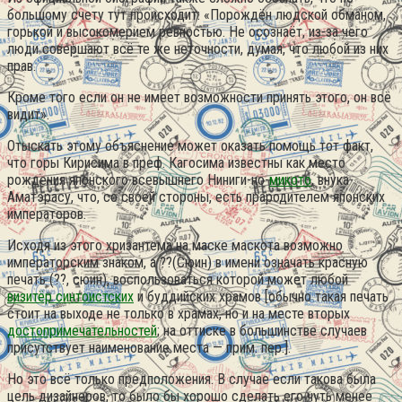
большому счету тут происходит: «Порождён людской обманом,
горькой и высокомерием ревностью. Не осознаёт, из-за чего
люди совершают всё те же неточности, думая, что любой из них
прав.
Кроме того если он не имеет возможности принять этого, он всё
видит».
Отыскать этому объяснение может оказать помощь тот факт,
что горы Кирисима в преф. Кагосима известны как место
рождения японского всевышнего Ниниги-но-
микото
, внука
Аматэрасу, что, со своей стороны, есть прародителем японских
императоров.
Исходя из этого хризантема на маске маскота возможно
императорским знаком, а ??(Сюин) в имени означать красную
печать (??, сюин), воспользоваться которой может любой
визитёр синтоистских
и буддийских храмов [обычно такая печать
стоит на выходе не только в храмах, но и на месте вторых
достопримечательностей
; на оттиске в большинстве случаев
присутствует наименование места — прим. пер.].
Но это всё только предположения. В случае если такова была
цель дизайнеров, то было бы хорошо сделать его чуть менее