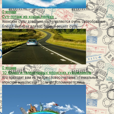
О японии
Суп-потаж из корня лопуха
Японские супы довольно часто являются очень своеобразные
блюда. Выбирая для вас первый рецепт супа,
О японии
10 Юных и талантливых японских художников
Кто приходит вам на ум при словосочетании: «Гениальный
японский живописец»? Если вы вспоминаете лишь