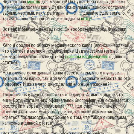
Эй, хорошая
мысль
для маскота! Он будет без глаз, с долгими
тёмными волосами как у Садако из фильма «Звонок», острыми
зубами, чертами, как у рептилии и — О! — давайте сделаем его
таким, словно бы с него еще и содрали
кожу
!
Вот так и был рождён Гадзиро. Он воображает город Фукусаки
преф.
Хёго и создан по образу механического каппа (японский водяной),
что обитает в мелком пруде в парке Цудзикаваяма (его вы
имеете возможность видеть на
главном изображении
к данной
статье).
Но в случае если данный каппа известен тем, что отпугивает
детей в этом парке, так для чего было создавать маскота по его
подобию? И из-за чего они сделали его еще ужаснее?!
Также очень и нечего поведать о Гадзиро. А, имеется кое что
еще. Вот цитата из его официальной биографии: «Он скрывается
около рек и ворует сирикодама (???, где сири — «попа», ко —
«ребёнок», а тама — «шар») у детей, каковые осмелились
играться поблизости» (подробнее о том, что такое сирикодама,
написано в данной статье).
Вот сейчас совершенно верно уже нечего добавить.