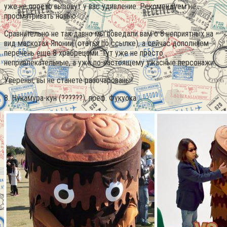
уже не просто вызовут у вас удивление. Рекомендуем не
просматривать ночью.
Сравнительно не так давно мы поведали вам о 8 неприятных на
вид маскотах Японии (статья по ссылке), а сейчас дополняем
перечень еще 8 храбрецами.
Тут уже не просто
непривлекательные, а уже по-настоящему ужасные персонажи.
Уверены, вы не станете разочарованы!
8. Нукамура-кун (??????), преф. Фукуока