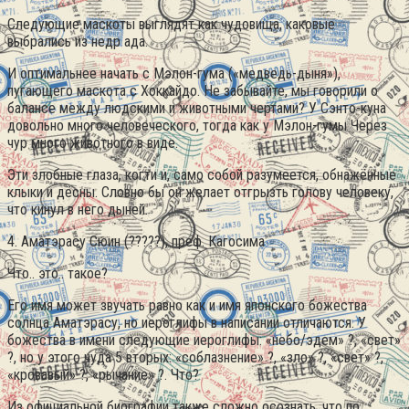
Следующие маскоты выглядят как чудовища, каковые
выбрались из недр ада.
И оптимальнее начать с Мэлон-гума («медведь-дыня»),
пугающего маскота с Хоккайдо. Не забывайте, мы говорили о
балансе между людскими и животными чертами? У Сэнто-куна
довольно много человеческого, тогда как у Мэлон-гумы Через
чур много животного в виде.
Эти злобные глаза, когти и, само собой разумеется, обнажённые
клыки и дёсны. Словно бы он желает отгрызть голову человеку,
что кинул в него дыней.
4. Аматэрасу Сюин (?????), преф. Кагосима
Что.. это.. такое?
Его имя может звучать равно как и имя японского божества
солнца Аматэрасу, но иероглифы в написании отличаются. У
божества в имени следующие иероглифы: «небо/эдем» ?, «свет»
?, но у этого чуда 5 вторых: «соблазнение» ?, «зло» ?, «свет» ?,
«кровавый» ?, «рычание» ?. Что?
Из официальной биографии также сложно осознать, что по