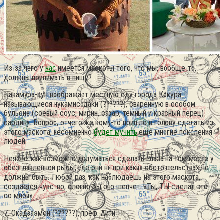
Из-за чего у
нас
имеется маскоты того, что мы, вообще-то,
должны принимать в пищу?
Накамура-кун воображает местную еду города Кокура
называющиеся нукамисодаки (??????), сваренную в особом
бульоне (соевый соус, мирин, сахар, тёмный и красный перец)
сардину. Вопрос, отчего же кому-то пришло в голову сделать из
этого маскота, несомненно
будет мучить
еще многие поколения
людей.
Неясно, как возможно додуматься сделать глаза на том месте у
обезглавленной рыбы, где они ни при каких обстоятельствах не
должны быть. Любой раз, как наблюдаешь на этого маскота,
создается чувство, словно бы оно шепчет: «Ты, ТЫ сделал это
со мной».
7. Окадзаэмон (??????), преф. Аити