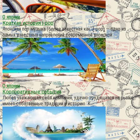
О японии
Краткая история j-pop
Японская поп-музыка (более известная как J-pop) — одно из
самых известных направлений современной японской
О японии
Корпоративные события
Любая уважающая себя компания, удачно трудящаяся на рынке,
имеет собственные традиции и историю. К