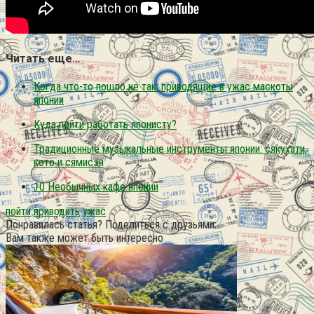
Читать еще…
Когда что-то пошло не так: приводящие в ужас маскоты
японии
Куда пойти работать японисту?
Традиционные музыкальные инструменты японии: сякухати,
кото и сямисэн
10 Необычных кафе японии
пойти
приводить
ужас
Понравилась статья? Поделиться с друзьями:
Вам также может быть интересно