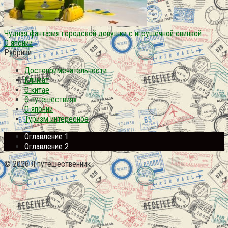
Чудная фантазия городской девушки с игрушечной свинкой
О японии
Рубрики
Достопримечательности
Климат
О китае
О путешествиях
О японии
Туризм интересное
Оглавление 1
Оглавление 2
© 2026 Я путешественник