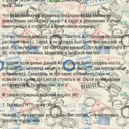
преф. Тиба
Что возможно хуже огромных бездушных глаз, каковые
внимательно наблюдают на вас? А вдруг в дополнение к этому,
имеется еще и открытый в безмолвном крике рот?..
Отечественный храбрец — представитель Ассоциации по охране
растений «ямс» г. Сирой, и он должен был быть ямс-ниндзей, но
всё, что мы видим — это кричащую какашку, которая завернута в
то, что, теоретически, возможно и людской плотью…
В случае если целью данной Ассоциации было создать что-то,
что побудит человека имеется больше ямса, то они определённо
провалились. Создатель ни при каких обстоятельствах не
осмелится кроме того ногой ступить в не. Сирой во избежании
встречи с чем-то наподобие этого.
И самый страшный японский маскот это…
1. Гадзиро (????), преф. Хёго
Нижняя слева картина: вот так мы Вас любим, отечественные
дорогие подписчики ¦