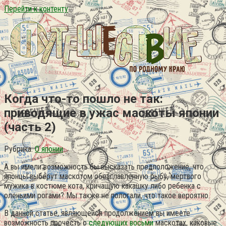
Перейти к контенту
Когда что-то пошло не так:
приводящие в ужас маскоты японии
(часть 2)
Рубрика:
О японии
А вы имели возможность бы высказать предположение, что
японцы выберут маскотом обезглавленную рыбу, мертвого
мужика в костюме кота, кричащую какашку либо ребенка с
оленьими рогами? Мы также не пологали, что такое вероятно.
В данной статье, являющейся продолжением вы имеете
возможность прочесть о
следующих восьми
маскотах, каковые