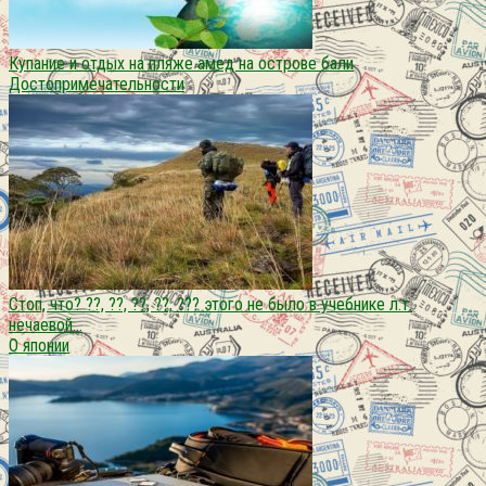
Купание и отдых на пляже амед на острове бали
Достопримечательности
Стоп, что? ??, ??, ??, ??, ??? этого не было в учебнике л.т.
нечаевой…
О японии