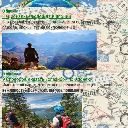
О японии
Национальная одежда в японии
Фактически у каждого народа имеется собственная национальная
одежда. Японцы тут не исключение и о
О японии
9 Способов сказать «спасибо» по-японски
Имеется ли народ, что сможет превзойти японцев в проявлении
вежливости? Возможно, вы уже понимаете