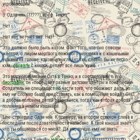
угрожающим.
3. Одзи-нян (?????), преф. Токио
Нет.
Нет нет нет нет нет. Нет!
Это должно было быть котом. Факт того, что оно совсем
жёлтое, с лицом мёртвого пожилого человека и с кошачьими
ушками на голове, каковые выглядят так, словно бы их легко ..
кхм..
сорвали
с кошки, делает всё лишь хуже.
Это маскот компании Охта в Токио, и в соответствии с его
биографии
, он «посещает разные детские центры и поёт песни».
Создатель не специалист по части того, что обожают дети, но
ему не сложно было представить, как в помещение войдёт ОНО,
а добрая половина детей разревётся, тогда как вторая добрая
половина в немом кошмаре.
Line-стикеры с Одзи-нян. К примеру, на втором стикере слева в
последнем последовательности написано: А твой юноша знает,
что ты общаешься со мной?. Да уж, лучше ему не знать.
2. Сирой Титэй Тэйкоку
Ниндзя
Дзинэндзя (???????????????),