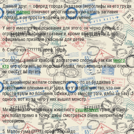
Данный друг — офпред города Окадзаки (иероглифы на его груди
и лице
именно
означают иероглифическую запись заглавия
города), и он просто ходячее недоразумение.
У него имеется все основания для этого: он чёрно-белый, с
огромными ужасными глазами и, кроме всего другого, его
официально признали ужасным для детей.
6. Сэнто-кун (?????), преф. Нара
Согласны: данный храбрец достаточно спорный, так как
много
кто
его обожает, но людская голова, лицо малыша и тело оленя
не смогут не пугать.
Да, дизайнеры желали совместить что-то от буддизма с
известными оленями из г. Нара, но у автора чувство, что они
просто взяли по половине от каждого вместо того, дабы за базу
одного, вот из-за чего у них вышел монстр.
Между видом человека и животного
существует
грань, и Сэнто-
кун попал прямо в точку, дабы смотреться очень неприятным
человеком.
5. Мэлон-гума (????), преф. Хоккайдо