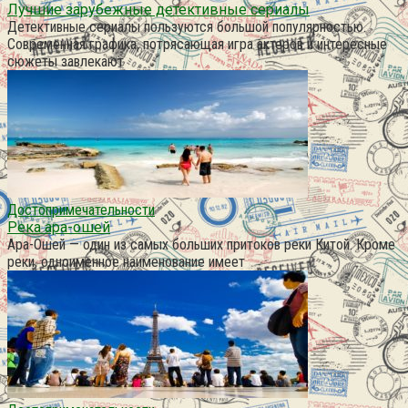
Лучшие зарубежные детективные сериалы
Детективные сериалы пользуются большой популярностью.
Современная графика, потрясающая игра актеров и интересные
сюжеты завлекают
Достопримечательности
Река ара-ошей
Ара-Ошей — один из самых больших притоков реки Китой. Кроме
реки, одноименное наименование имеет