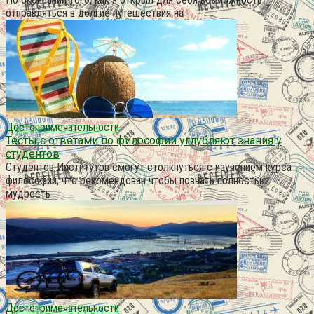
отправляться в долгие путешествия на
Достопримечательности
Тесты с ответами по философии углубляют знания у
студентов
Студентов Институтов смогут столкнуться с изучением курса
философии, что рекомендован чтобы познать полностью
мудрость
Достопримечательности