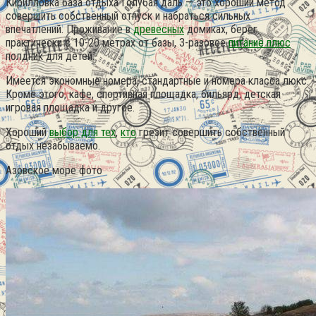
Кирилловка база отдыха Голубая даль — это хороший метод
совершить собственный отпуск и набраться сильных
впечатлений. Проживание в
древесных
домиках, берег
практически с 10-20 метрах от базы, 3-разовое
питание плюс
полдник для детей.
Имеется экономные номера, стандартные и номера класса люкс.
Кроме этого, кафе, спортивная площадка, бильярд, детская
игровая площадка и другое.
Хороший
выбор для тех
,
кто
грезит совершить собственный
отдых незабываемо.
Азовское море фото