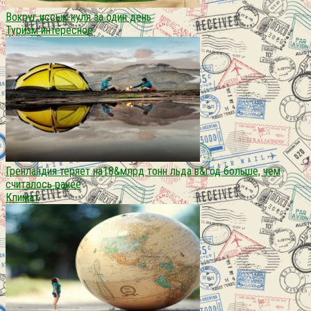
Вокруг иссык-куля за один день
Туризм интересное
Гренландия теряет на18&млрд тонн льда в&год больше, чем
считалось ранее
Климат