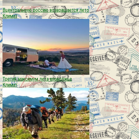
Вцентральную россию возвращается лето
Климат
Третий максимум лета вповолжье
Климат