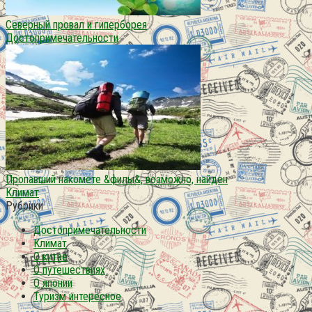
Северный провал и гиперборея
Достопримечательности
Пропавший накомете &филы&, возможно, найден
Климат
Рубрики
Достопримечательности
Климат
О китае
О путешествиях
О японии
Туризм интересное