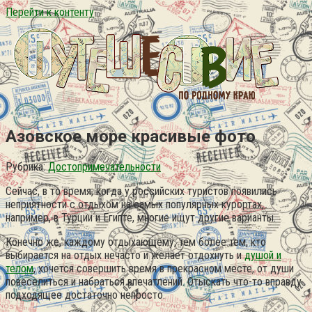
Перейти к контенту
Азовское море красивые фото
Рубрика:
Достопримечательности
Сейчас, в то время, когда у российских туристов появились
неприятности с отдыхом на самых популярных курортах,
например, в Турции и Египте, многие ищут другие варианты.
Конечно же, каждому отдыхающему, тем более тем, кто
выбирается на отдых нечасто и желает отдохнуть и
душой и
телом
, хочется совершить время в прекрасном месте, от души
повеселиться и набраться впечатлений. Отыскать что-то вправду
подходящее достаточно непросто.