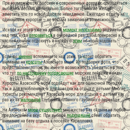
При возможностях россиян и современных доходах, приходиться
выбирать весьма шепетильно.
Более того, многие желают
заметить что-то новое, доселе невиданное. Ежегодно ездить на
одинаковые курорты — не весьма заманчивая возможность.
Исходя из этого уже на данный
момент необходимо
задуматься
над тем, куда
отправиться
в очередной раз, дабы прекрасно и с
наслаждением отдохнуть и наряду с
этим
не израсходовать
лишних денег.
Если вы
именно
вспоминаете над этим, то стоит обратить
внимание на
красоты
Азовского моря. Из подборки фото, что
представлены потом, вы имеете возможность убедиться в том,
что тут
по-настоящему
потрясающие
морские пейзажи и виды.
Курорты Азовского моря подойдут как для одиночной поездки,
так и для влюблённых, и для поездки на отдых с детьми. Многие
туристы рекомендуют Азовское море для отдыха с детьми как
раз из-за
маленькой
глубины и плавного глубинного перехода.
На Азовском
море существует
множество баз отдыха на любой
предпочтение и вкус. При выборе
подходящей
стоит обратить
внимание на базу отдыха в посёлке Кирилловка.