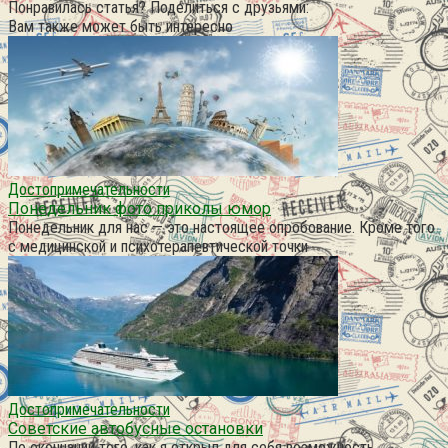
Понравилась статья? Поделиться с друзьями:
Вам также может быть интересно
Достопримечательности
Понедельник фото приколы юмор
Понедельник для нас — это настоящее опробование. Кроме того
с медицинской и психотерапевтической точки
Достопримечательности
Советские автобусные остановки
По окончании того, как я открыл для себя возможность