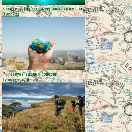
Значения японских татуировок. baku и hou-ou
О японии
Point reyes. вдоль и поперек
Туризм интересное