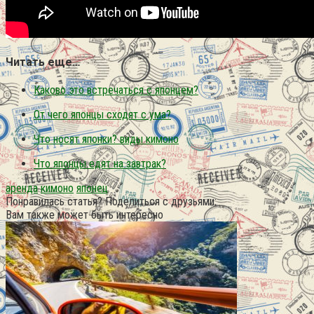
Читать еще…
Каково это встречаться с японцем?
От чего японцы сходят с ума?
Что носят японки? виды кимоно
Что японцы едят на завтрак?
аренда
кимоно
японец
Понравилась статья? Поделиться с друзьями:
Вам также может быть интересно