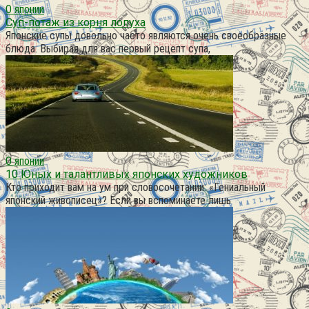
О японии
Суп-потаж из корня лопуха
Японские супы довольно часто являются очень своеобразные
блюда. Выбирая для вас первый рецепт супа,
О японии
10 Юных и талантливых японских художников
Кто приходит вам на ум при словосочетании: «Гениальный
японский живописец»? Если вы вспоминаете лишь