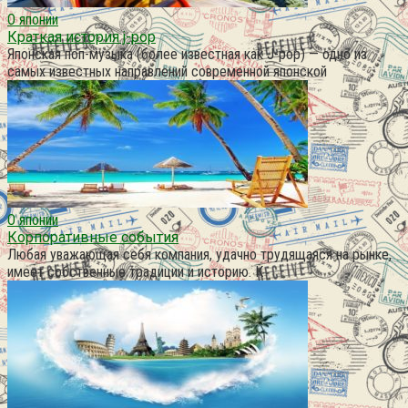
О японии
Краткая история j-pop
Японская поп-музыка (более известная как J-pop) — одно из
самых известных направлений современной японской
О японии
Корпоративные события
Любая уважающая себя компания, удачно трудящаяся на рынке,
имеет собственные традиции и историю. К