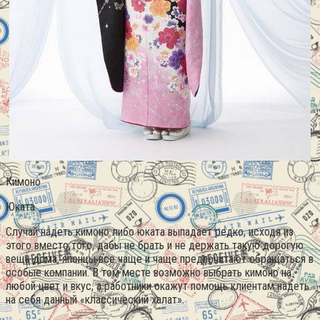
Кимоно
Юката
Случай надеть кимоно либо юката выпадает редко, исходя из
этого вместо того, дабы не брать и не держать такую дорогую
вещь дома, японцы все чаще и чаще предпочитают обращаться в
особые компании. В том месте возможно выбрать кимоно на
любой цвет и вкус, а работники окажут помощь клиентам надеть
на себя данный «классический халат».