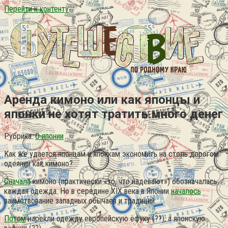
Перейти к контенту
Аренда кимоно или как японцы и
японки не хотят тратить много денег
Рубрика:
О японии
Как же удается японцам и японкам экономить на столь дорогом
одеянии как кимоно?
Сначала
кимоно (практически «то, что надевают») обозначалась
каждая одежда. Но в середине XIX века в Японии
началось
заимствование западных обычаев и традиций.
Потом
нарекли одежду европейскую ёфуку (??), а японскую