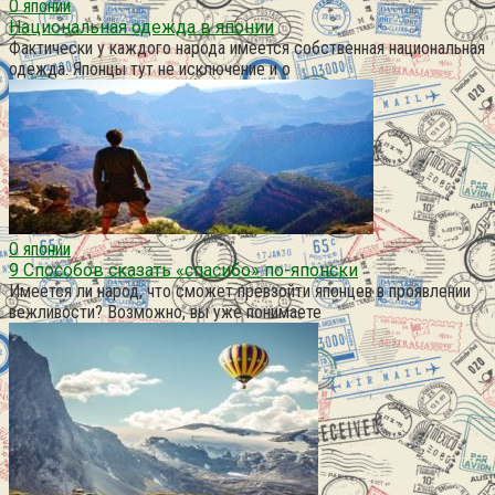
О японии
Национальная одежда в японии
Фактически у каждого народа имеется собственная национальная
одежда. Японцы тут не исключение и о
О японии
9 Способов сказать «спасибо» по-японски
Имеется ли народ, что сможет превзойти японцев в проявлении
вежливости? Возможно, вы уже понимаете