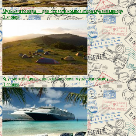
Музыка и поезда — две страсти композитора мукаия минору
О японии
Крутые женщины японской истории: мурасаки сикибу
О японии