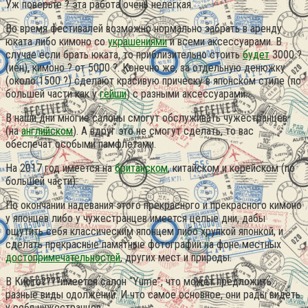
Уж поверьте ? эта работа очень нелегкая.
Во время фестивалей возможно нормально забрать в аренду
юката либо кимоно со
украшениями
и всеми аксессуарами. В
случае если брать юката, то приблизительно стоить
будет
3000 ?
(иен), кимоно ? от 5000 ?. Конечно же, за отдельную денюжку
(около 1500 ?) сделают красивую прическу в японском стиле (по
большей части как у
гейши
) с разными аксессуарами.
В наши дни многие салоны смогут обслуживать чужестранцев
(на
английском
). А вдруг это не смогут сделать, то вас
обеспечат особыми памфлетами.
На 2017 год имеется на
британском
, китайском и корейском (по
большей части).
По окончании надевания этого прекрасного и прекрасного кимоно
у японцев либо у чужестранцев имеется целые дни, дабы
ощутить себя классическим японцем либо хрупкой японкой, и
сделать прекрасные памятные фотографии на фоне местных
достопримечательностей
, других мест и природы.
В Киото????имеется салон “Yume”, что может предложить
разные виды одолжений. И что самое основное, они рады видеть
у себя чужестранцев.