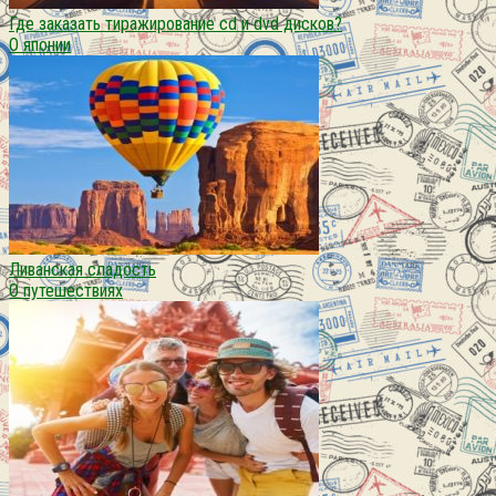
Где заказать тиражирование cd и dvd дисков?
О японии
Ливанская сладость
О путешествиях