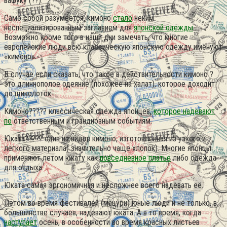
вафуку (??).
Само собой разумеется, кимоно
стало
неким
неспециализированным заглавием для
японской одежды
.
Возможно кроме того в наши дни замечать, что многие
европейские люди всю классическую японскую одежду именуют
«кимоно».
В случае если сказать, что такое в действительности кимоно ?
это длиннополое одеяние (похожее на халат), которое доходит
до щиколоток.
Кимоно????? классическая одежда японцев,
которое надевают
по
ответственным и грандиозным событиям.
Юката????? один из видов кимоно, изготовленная из узкого и
легкого материала( значительно чаще хлопок). Многие японцы
применяют летом юкату как
повседневное платье
либо одежда
для отдыха.
Юката самая эргономичная и несложнее всего надевать её.
Летом во время фестивалей (мацури) юные люди и не только, в
большинстве случаев, надевают юката. А в то время, когда
наступает
осень, в особенности во время красных листьев