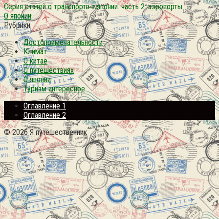
Серия статей о транспорте в японии. часть 2: аэропорты
О японии
Рубрики
Достопримечательности
Климат
О китае
О путешествиях
О японии
Туризм интересное
Оглавление 1
Оглавление 2
© 2026 Я путешественник