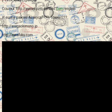
Ссылка: http://yumekyoto-kimono.
com
/english
И еще в районе Асакуса????, Токио????:
http://asagaokimono.jp
http://aiwafuku.com