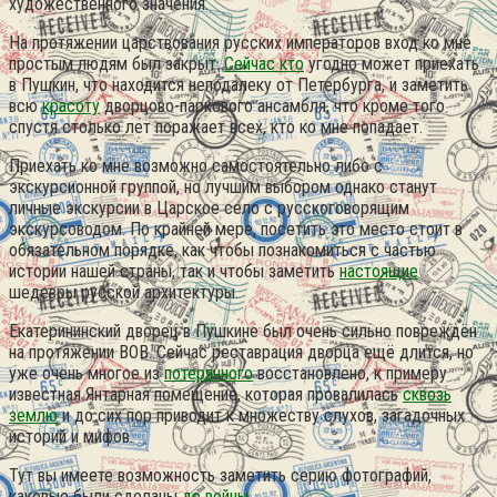
художественного значения.
На протяжении царствования русских императоров вход ко мне
простым людям был закрыт.
Сейчас кто
угодно может приехать
в Пушкин, что находится неподалеку от Петербурга, и заметить
всю
красоту
дворцово-паркового ансамбля, что кроме того
спустя столько лет поражает всех, кто ко мне попадает.
Приехать ко мне возможно самостоятельно либо с
экскурсионной группой, но лучшим выбором однако станут
личные экскурсии в Царское село с русскоговорящим
экскурсоводом. По крайней мере, посетить это место стоит в
обязательном порядке, как чтобы познакомиться с частью
истории нашей страны, так и чтобы заметить
настоящие
шедевры русской архитектуры.
Екатерининский дворец в Пушкине был очень сильно повреждён
на протяжении ВОВ. Сейчас реставрация дворца ещё длится, но
уже очень многое из
потерянного
восстановлено, к примеру
известная Янтарная помещение, которая провалилась
сквозь
землю
и до сих пор приводит к множеству слухов, загадочных
историй и мифов.
Тут вы имеете возможность заметить серию фотографий,
каковые были сделаны
до войны
.