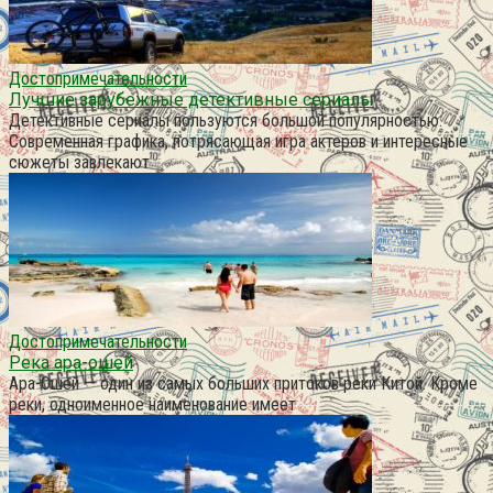
Достопримечательности
Лучшие зарубежные детективные сериалы
Детективные сериалы пользуются большой популярностью.
Современная графика, потрясающая игра актеров и интересные
сюжеты завлекают
Достопримечательности
Река ара-ошей
Ара-Ошей — один из самых больших притоков реки Китой. Кроме
реки, одноименное наименование имеет