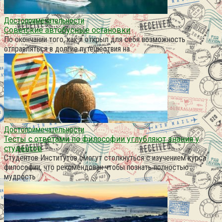
Достопримечательности
Советские автобусные остановки
По окончании того, как я открыл для себя возможность
отправляться в долгие путешествия на
Достопримечательности
Тесты с ответами по философии углубляют знания у
студентов
Студентов Институтов смогут столкнуться с изучением курса
философии, что рекомендован чтобы познать полностью
мудрость