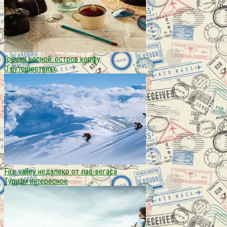
Греция весной: остров корфу
О путешествиях
Fire valley недалеко от лас-вегаса
Туризм интересное