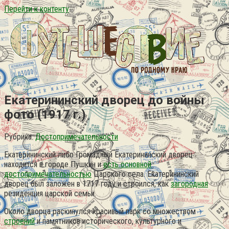
Перейти к контенту
Екатерининский дворец до войны
фото (1917 г.)
Рубрика:
Достопримечательности
Екатерининский либо Громадный Екатерининский дворец
находится в городе Пушкин и
есть основной
достопримечательностью
Царского села. Екатерининский
дворец был заложен в 1717 году и строился, как
загородная
резиденция царской семьи.
Около дворца раскинулся красивый парк со множеством
строений
и памятников исторического, культурного и