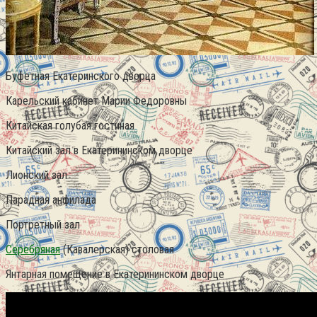
Буфетная Екатеринского дворца
Карельский кабинет Марии Федоровны
Китайская голубая гостиная
Китайский зал в Екатерининском дворце
Лионский зал
Парадная анфилада
Портретный зал
Серебряная
(Кавалерская) столовая
Янтарная помещение в Екатерининском дворце