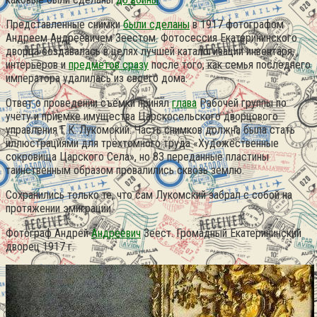
Представленные снимки
были сделаны
в 1917 фотографом
Андреем Андреевичем Зеестом. Фотосессия Екатерининского
дворца создавалась в целях лучшей каталогизации инвентаря,
интерьеров и
предметов сразу
после того, как семья последнего
императора удалилась из своего дома.
Ответ о проведении съёмки принял
глава
Рабочей группы по
учёту и приёмке имущества Царскосельского дворцового
управления Г.К. Лукомский. Часть снимков должна была стать
иллюстрациями для трёхтомного труда «Художественные
сокровища Царского Села», но 83 переданные пластины
таинственным образом провалились сквозь землю.
Сохранились только те, что сам Лукомский забрал с собой на
протяжении эмиграции.
Фотограф Андрей
Андреевич
Зеест. Громадный Екатерининский
дворец 1917 г.