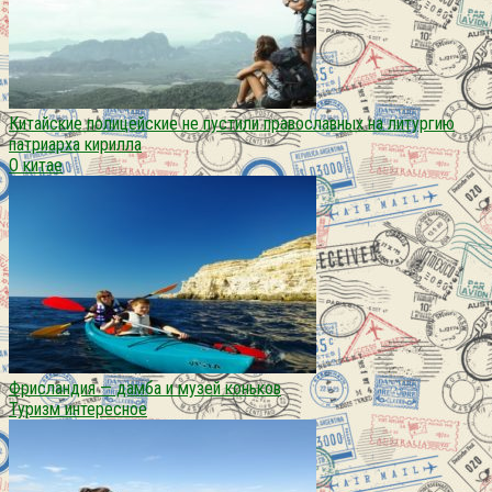
Китайские полицейские не пустили православных на литургию
патриарха кирилла
О китае
Фрисландия — дамба и музей коньков
Туризм интересное