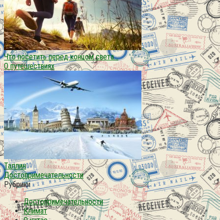
Что посетить перед концом света…
О путешествиях
Таллин
Достопримечательности
Рубрики
Достопримечательности
Климат