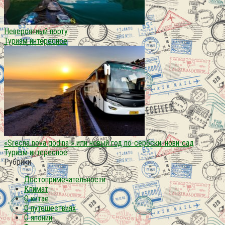
Невероятный порту
Туризм интересное
«Srecna nova godina!» или новый год по-сербски. нови-сад
Туризм интересное
Рубрики
Достопримечательности
Климат
О китае
О путешествиях
О японии