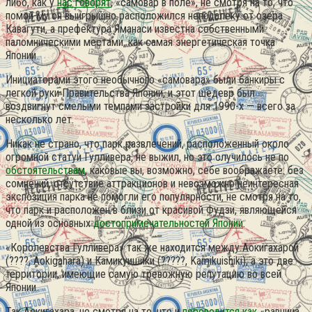
либо, как у
нас говорят
, «самовар в поле», не смотря на то, что
помой-му он выигрышно расположился неподалеку от озера
Кавагути, а префектура Яманаси известна собственными
паломническими местами, как самая энергетическая точка
Японии.
Инициаторами этого необычного «самовара» были банкиры с
легкой руки Правительства Японии, и этот шедевр был
воздвигнут смелыми темпами застройки для 1990-х — всего за
несколько лет.
Никак не страно, что парк развлечений, расположенный около
огромной статуи Гулливера, не выжил, но это случилось не по
обстоятельствам
, каковые вы, возможно, себе воображаете. без
сомнений, отсутствие аттракционов и невозможно неинтересная
экспозиция парка не помогли его популярности, не смотря на то,
что парк и расположен в близи от красивой Фудзи, являющейся
одной из основных
достопримечательностей Японии
.
«Королевства Гулливера» так же находится между Аокигахарой
(????, Aokigahara) и Камикуишики (?????, Kamikuishiki), а это две
территории, имеющие самую тревожную репутацию во всей
Японии.
Так Аокигахара, не смотря на то, что и
переводится как
«равнина