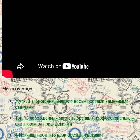
Читать еще…
Жуткий заброшенный парк с восьмьюстами каменными
статуями
Топ-10 заброшенных мест, выбранных профессиональным
охотником за привидениями
4 Причины посетить парк обезьян иватаяма