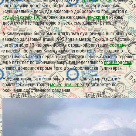
светло синий деревьев», более известна во всём мире как
«суицидальный лес», где ежегодно добровольно прощаются с
судьбой около 100
человек, и ежегодные
поиски тел
нужны,
дабы очистить территорию от всех смердящих трупов.
А Камикуишики был домом для культа судного дня Aum Shinriyko,
важного за газовые атаки 1995 года в метро Токио, в следствии
чего погибло 13 человек. Кроме страшной репутации
соседнего
с парком поселения Камикуишики, его обитатели страдали от
остаточного запаха сектантской фабрики нервных газов в течение
ещё пяти лет по окончании закрытия нелегального
производства
,
и запах доносился кроме того до «Королевства Гулливера».
Неудивительно, что парк был открыт лишь четыре года, и
практически уничтожен
менее
чем через
десятилетие по
окончании собственного создания.