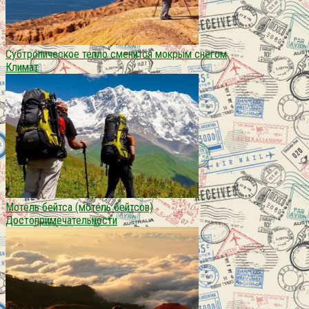
Субтропическое тепло сменится мокрым снегом
Климат
Мотель бейтса (мотель бейтсов)
Достопримечательности