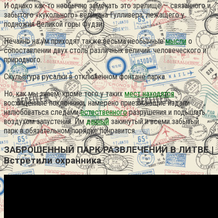
И однако как-то необычно замечать это зрелище — связанного и
забытого «кукольного» великана Гулливера, лежащего у
подножия Великой горы Фудзи.
Нечайно на ум приходят также весьма необычные
мысли
о
сопоставлении двух столь различных величий: человеческого и
природного.
Скульптура русалки в отключенном фонтане парка.
Но, как мы знаем, кроме того у таких
мест находятся
восхищенные поклонники, намерено приезжающие издали
налюбоваться следами
естественного
разрушения и подышать
воздухом запустения. Им
данный
закинутый и всеми забытый
парк в обязательном порядке понравится.
ЗАБРОШЕННЫЙ ПАРК РАЗВЛЕЧЕНИЙ В ЛИТВЕ |
Встретили охранника