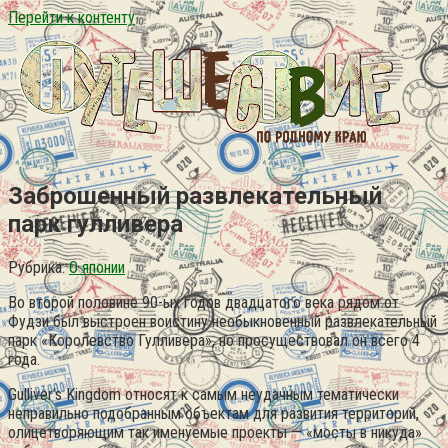
Перейти к контенту
Заброшенный развлекательный
парк гулливера
Рубрика:
О японии
Во второй половине 90-ых годов двадцатого века рядом от
Фудзи был выстроен воистину необыкновенный развлекательный
парк «Королевство Гулливера», но просуществовал он всего 4
года.
Gulliver’s Kingdom относят к самым неудачным тематически
неправильно подобранным объектам для развития территорий,
олицетворяющим так именуемые проекты — «мосты в никуда»