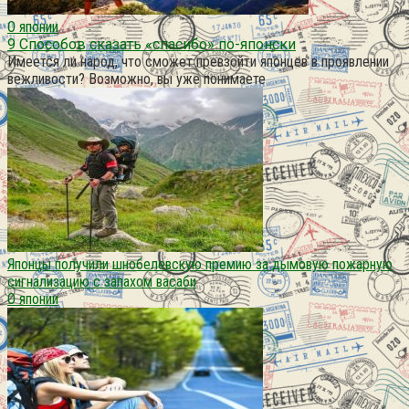
О японии
9 Способов сказать «спасибо» по-японски
Имеется ли народ, что сможет превзойти японцев в проявлении
вежливости? Возможно, вы уже понимаете
Японцы получили шнобелевскую премию за дымовую пожарную
сигнализацию с запахом васаби
О японии