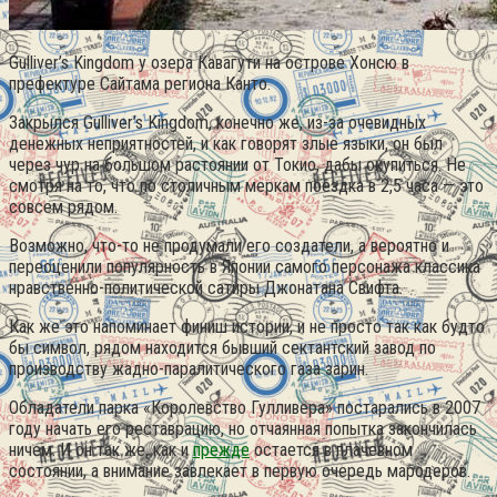
Gulliver’s Kingdom у озера Кавагути на острове Хонсю в
префектуре Сайтама региона Канто.
Закрылся Gulliver’s Kingdom, конечно же, из-за очевидных
денежных неприятностей, и как говорят злые языки, он был
через чур на большом растоянии от Токио, дабы окупиться. Не
смотря на то, что по столичным меркам поездка в 2,5 часа — это
совсем рядом.
Возможно, что-то не продумали его создатели, а вероятно и
переоценили популярность в Японии самого персонажа классика
нравственно-политической сатиры Джонатана Свифта.
Как же это напоминает финиш истории, и не просто так как будто
бы символ, рядом находится бывший сектантский завод по
производству жадно-паралитического газа зарин.
Обладатели парка «Королевство Гулливера» постарались в 2007
году начать его реставрацию, но отчаянная попытка закончилась
ничем. И он так же, как и
прежде
остается в плачевном
состоянии, а внимание завлекает в первую очередь мародеров.