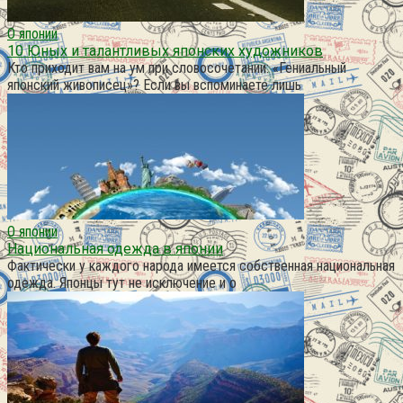
О японии
10 Юных и талантливых японских художников
Кто приходит вам на ум при словосочетании: «Гениальный
японский живописец»? Если вы вспоминаете лишь
О японии
Национальная одежда в японии
Фактически у каждого народа имеется собственная национальная
одежда. Японцы тут не исключение и о