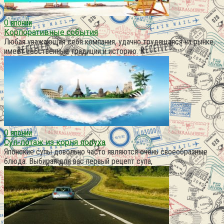
О японии
Корпоративные события
Любая уважающая себя компания, удачно трудящаяся на рынке,
имеет собственные традиции и историю. К
О японии
Суп-потаж из корня лопуха
Японские супы довольно часто являются очень своеобразные
блюда. Выбирая для вас первый рецепт супа,