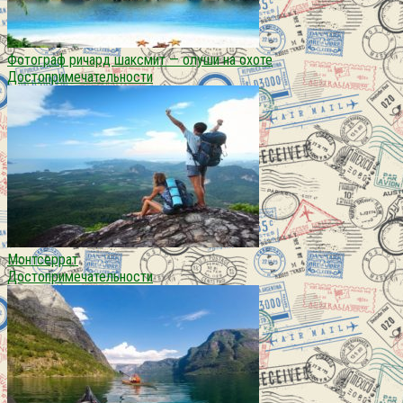
Фотограф ричард шаксмит — олуши на охоте
Достопримечательности
Монтсеррат
Достопримечательности