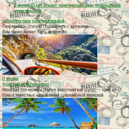
В японии будет открыт тематический парк, посвящённый
муми-троллям
забросить
парк
развлекательный
Понравилась статья? Поделиться с друзьями:
Вам также может быть интересно
О японии
Краткая история j-pop
Японская поп-музыка (более известная как J-pop) — одно из
самых известных направлений современной японской