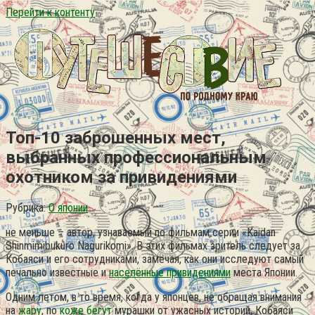
Перейти к контенту
Топ-10 заброшенных мест,
выбранных профессиональным
охотником за привидениями
Рубрика:
О японии
не меньше – автор, узнаваемый по фильмам серии «Kaidan
Shinmimibukuro Nagurikomi». В этих фильмах зритель следует за
Кобаяси и его сотрудниками, замечая, как они исследуют самый
печально известные и
населённые привидениями
места Японии.
Одним летом, в то время, когда у японцев, не обращая внимания
на
жару
, по
коже бегут
мурашки от ужасных историй, Кобаяси