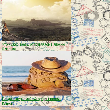
Что нужно знать, отправляясь в японию
О японии
Погда напервомай в&городах россии
Климат