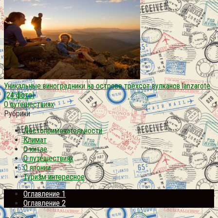
Уникальные виноградники на острове трёхсот вулканов lanzarote
(24 фото)
О путешествиях
Рубрики
Достопримечательности
Климат
О китае
О путешествиях
О японии
Туризм интересное
Оглавление 1
Оглавление 2