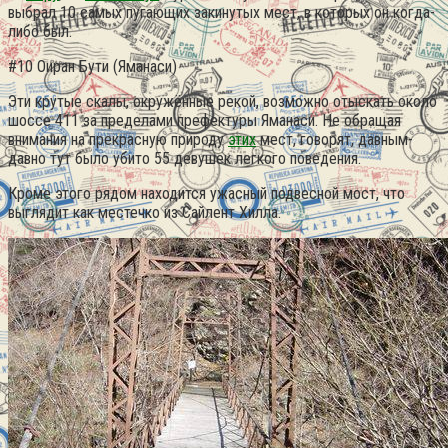
выбрал 10 самых пугающих закинутых мест, в которых он когда-
либо был.
#10 Оиран Бути (Яманаси)
Эти крутые скалы, окружённые рекой, возможно отыскать около
шоссе 411 за пределами префектуры Яманаси.
Не обращая
внимания на прекрасную природу
этих
мест, говорят, давным-
давно тут было убито 55 девушек легкого поведения.
Кроме этого рядом находится ужасный подвесной мост, что
выглядит как местечко из Сайлент Хилла.