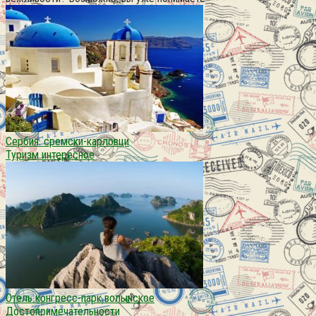
Сербия. сремски-карловци
Туризм интересное
Отель конгресс-парк волынское
Достопримечательности