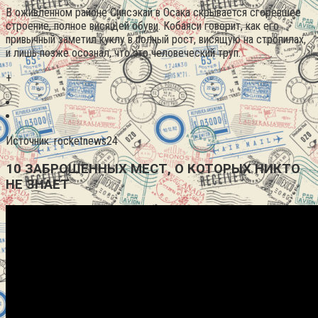
В оживлённом районе Синсэкай в Осака скрывается сгоревшее
строение, полное висящей обуви. Кобаяси говорит, как его
привычный заметил куклу в полный рост, висящую на стропилах,
и лишь позже осознал, что это человеческий труп.
+
Источник: rocketnews24
10 ЗАБРОШЕННЫХ МЕСТ, О КОТОРЫХ НИКТО
НЕ ЗНАЕТ