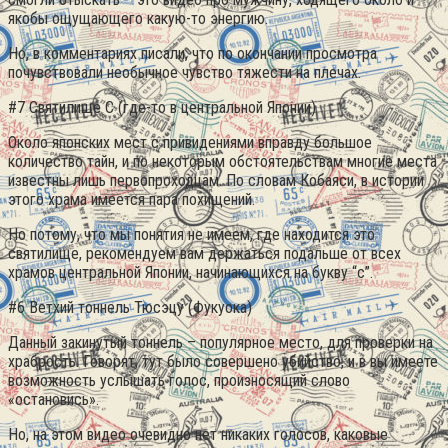
якобы ощущающего какую-то энергию.
Но, в комментариях писали, что по окончании просмотра
почувствовали необычное чувство тяжести на плечах.
#7 Святилище С (где-то в центральной Японии)
Около японских мест с привидениями вправду большое
количество тайн, и по некоторым обстоятельствам многие места
известны лишь первопроходцам. По словам Кобаяси, в истории
этого храма имеется пара похищений.
Но потому, что мы понятия не имеем, где находится это
святилище, рекомендуем вам держаться подальше от всех
храмов центральной Японии, начинающихся на букву “с”.
#6 Ветхий тоннель Тюсэцу (Фукуока)
Данный закинутый тоннель – популярное место, для проверки на
храбрость. Говорят, тут было совершено убийство, и в вы имеете
возможность услышать голос, произносящий слово
«остановись».
Но, на этом видео очевидно нет никаких голосов, каковые