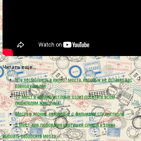
Читать еще…
Что посмотреть в киото? места, которые не оставят вас
равнодушными
11 Мест в японии, которые стоит посетить всем
любителям животных
Места в японии, связанные с фильмами студии гибли
5 Мест для любования цветущей сливой в токио
выбрать
забросить
место