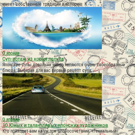
имеет собственные традиции и историю. К
О японии
Суп-потаж из корня лопуха
Японские супы довольно часто являются очень своеобразные
блюда. Выбирая для вас первый рецепт супа,
О японии
10 Юных и талантливых японских художников
Кто приходит вам на ум при словосочетании: «Гениальный