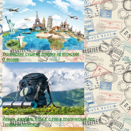
Украинские суши не похожи на японские
О японии
Йемен. джабаль бура’а: с гор в тропический лес
Туризм интересное