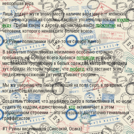
нехорошая аура.
Лишь додаёт жути этому месту наличие вара нингё — японских
ритуальных кукол из соломы, каковые употребляются как
куклы
вуду
. Прибив такую к дереву, вы накладываете
проклятие
на
человека, которого ненавидите больше всего.
#2 Руины поликлиники Н (где-то на севере Канто)
В закинутых поликлиниках неизменно особенно страшно
пребывать, но больше всего Кобаяси
потрясли
истории о
мистической группировке в белых одеждах, которая проводила
тут обряды. Истории говорят, что
любого
, кто застанет этих
людей на протяжении ритуала, убивают серпом.
Мы же уверены, что Гинти лежащий на полу серп, в то время,
когда посещал поликлинику.
Создатель говорит, что это видео снято в поликлинике Н, но если
судить по кадрам, единственный,
кто
активничает в этом
заброшенном строении — это несколько достаточно гениальных
граффитистов.
#1 Руины висельников (Синсэкай, Осака)