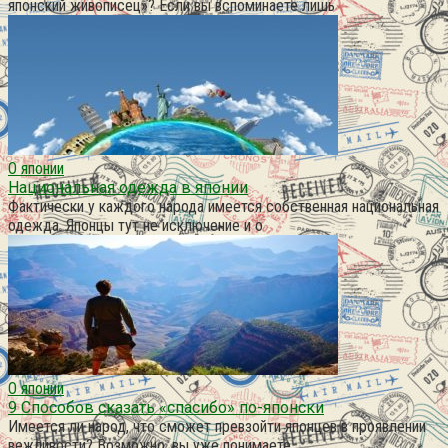
японский живописец»? Если вы вспоминаете лишь
О японии
Национальная одежда в японии
Фактически у каждого народа имеется собственная национальная
одежда. Японцы тут не исключение и о
О японии
9 Способов сказать «спасибо» по-японски
Имеется ли народ, что сможет превзойти японцев в проявлении
вежливости? Возможно, вы уже понимаете