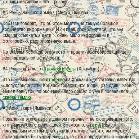
желают остановить этого парня:
#5 Руины чайного домика (Мияко, Окинава)
Кобаяси говорит, что об этом месте «не так уж большое
количество информации». И он прав, поскольку всё, что мы
смогли отыскать в сети — очень мало информации и
фотографию, расположенную выше.
По словам Кобаяси, это место — практически сокровищница
паранормальной активности.
#4 Руины круглого
строения школы
(Хоккайдо)
Это необыкновенное
строение
на Хоккайдо достаточно известно
и популярно в сети. Кобаяси говорит, что в один раз один человек
зашёл вовнутрь, по окончании чего сошёл с ума и провалился
сквозь землю
.
#3 Аокигахара (Яманаси)
Появление этого леса в данном перечне – не сюрприз для того,
кто знаком с его репутацией. Возможно, он
есть
самым
популярным местом для суицидов в мире, так что вы имеете
возможность быть уверены, что из этого определённо исходит