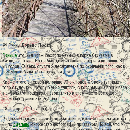
#9 Руины Дорёдо (Токио)
Раньше
это был храм, расположенный в парке Отукаяма в
Хатиодзи, Токио. Но он был демонтирован в первой половине 80-
ых годов XX века, спустя 2 десятилетия по окончании того, как в
том месте была убита пожилая дама.
Кроме этого в первой половине 70-ых годов XX века тут нашли
тело студентки, которую убил учитель, с которым она пребывала
в амурных отношениях. Говорят, что в этом месте всё ещё
возможно услышать её плач.
#8 Поворот С (Окинава)
Рядом находится рюкюсское святилище, и как мы знаем, что тут
было
сделано
множество фотографий призраков. Но всё, что мы
смогли отыскать – это видео про мужчину, ходящего около и