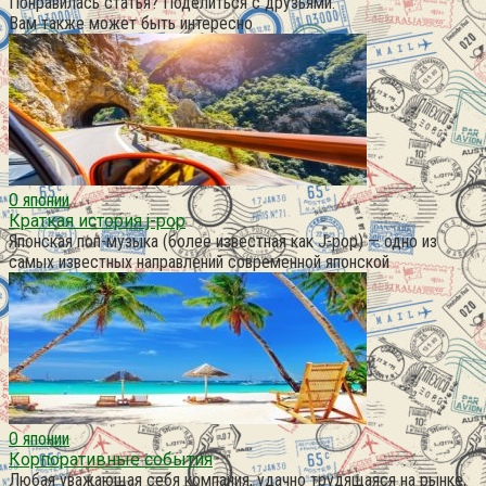
Понравилась статья? Поделиться с друзьями:
Вам также может быть интересно
О японии
Краткая история j-pop
Японская поп-музыка (более известная как J-pop) — одно из
самых известных направлений современной японской
О японии
Корпоративные события
Любая уважающая себя компания, удачно трудящаяся на рынке,