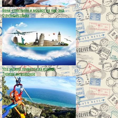
Вена: глинтвейн и моцарт на уик-энд
О путешествиях
Что можно привезти из италии
Туризм интересное