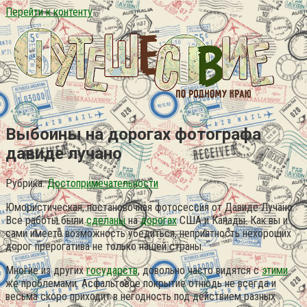
Перейти к контенту
Выбоины на дорогах фотографа
давиде лучано
Рубрика:
Достопримечательности
Юмористическая, постановочная фотосессия от Давиде Лучано.
Все работы были
сделаны
на
дорогах
США и Канады. Как вы и
сами имеете возможность убедиться, неприятность нехороших
дорог прерогатива не только нашей страны.
Многие из других
государств
, довольно часто видятся с
этими
же проблемами. Асфальтовое покрытие отнюдь не всегда и
весьма скоро приходит в негодность под действием разных