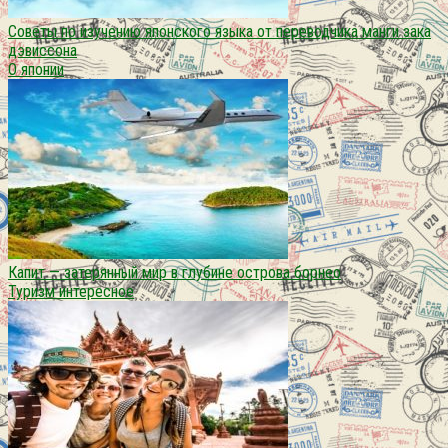
Советы по изучению японского языка от переводчика манги зака
дэвиссона
О японии
Капит — затерянный мир в глубине острова борнео
Туризм интересное