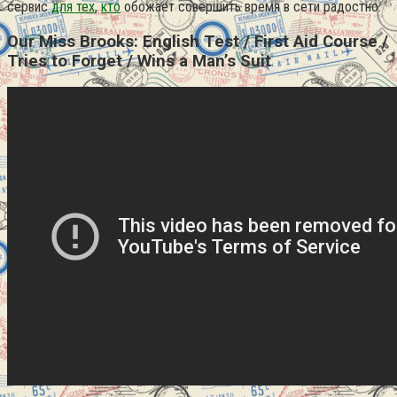
сервис
для тех
,
кто
обожает совершить время в сети радостно.
Our Miss Brooks: English Test / First Aid Course /
Tries to Forget / Wins a Man’s Suit