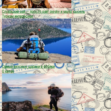
Словацкий рай — просто рай! piesky и малы кысель
Туризм интересное
Самые вкусные шарики и бобики
О китае