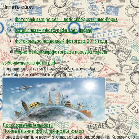
Читать еще…
Фотограф sam polcer — велосипедисты нью-йорка
Китай глазами фотографа chen jiagang
Фотоконкурс подводный фотограф 2015 года
Чёрно-белый мир фотографа nobuyuki taguchi
выбоина
дорога
фотограф
Понравилась статья? Поделиться с друзьями:
Вам также может быть интересно
Достопримечательности
Понедельник фото приколы юмор
Понедельник для нас — это настоящее опробование. Кроме того