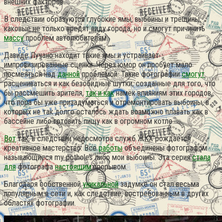
внешних факторов.
В следствии образуются глубокие ямы, выбоины и трещины,
каковые не только вредят виду города, но и смогут причинить
массу
проблем автолюбителям.
Давиде Лучано находит такие ямы и устраивает
импровизированные сценки. Через юмор он пробует мало
посмеяться над
данной
проблемой. Такие фотографии
смогут
расцениваться и как безобидные шутки, созданные для того, что
бы рассмешить зрителя,
так и как
намёк влияниям этих городов,
что пора бы уже призадуматься и отремонтировать выбоины, в
которых не так долго осталось ждать возможно плавать как в
бассейне либо готовить пищу как в огромном котле.
Вот
так, в следствии недосмотра служб ЖКХ рождается
креативное мастерство. Все
работы
объединены фотографом
называющиеся my potholes либо мои выбоины. Эта серия
стала
для
фотографа
настоящим
прорывом.
Благодаря собственной
уникальной
задумке он стал весьма
популярным в сети и, как следствие, востребованным в других
областях фотографии.