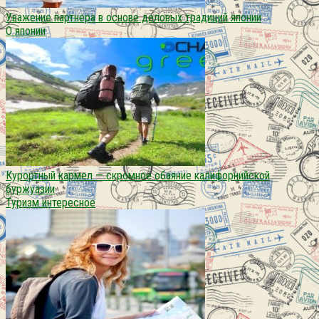
Уважение партнера в основе деловых традиций японии
О японии
Курортный кармел — скромное обаяние калифорнийской
буржуазии
Туризм интересное