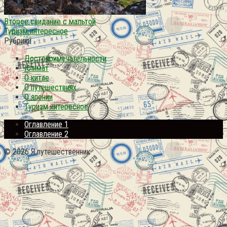
Второе свидание с мальтой
Туризм интересное
Рубрики
Достопримечательности
Климат
О китае
О путешествиях
О японии
Туризм интересное
Оглавление 1
Оглавление 2
© 2026 Я путешественник