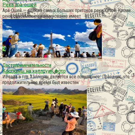
Река ара-ошей
Ара-Ошей — один из самых больших притоков реки Китой. Кроме
реки, одноименное наименование имеет
Достопримечательности
Костюмы на хэллоуин фото
Из года в год Хэллоуин делается всё популярнее. Праздник, что
продолжительное время был известен