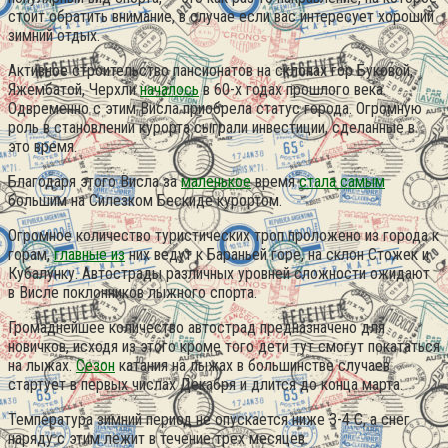
стоит обратить внимание, в случае если вас интересует хороший
зимний отдых.
Активное строительство пансионатов на склонах гор Буковой,
Яжембатой, Черхли
началось
в 60-х годах прошлого века.
Одвременно с этим Висла приобрела статус города. Огромную
роль в становлении курорта сыграли инвестиции, сделанные в
это время.
Благодаря этого Висла за
маленькое
время
стала самым
большим на Силезком Бескиде курортом.
Огромное количество туристических троп проложено из города к
горам,
главные из
них ведут к Бараньей горе, на склон Стожек и
Кубалунку. Автострады различных уровней сложности ожидают
в Висле поклонников лыжного спорта.
Громаднейшее количество автострад предназначено для
новичков, исходя из этого кроме того дети тут смогут покататься
на лыжах.
Сезон
катания на лыжах в большинстве случаев
стартует в первых числах Декабря и длится до конца марта.
Температура зимний период не опускается ниже 3-4 С, а снег
наряду с этим лежит в течение трех месяцев.