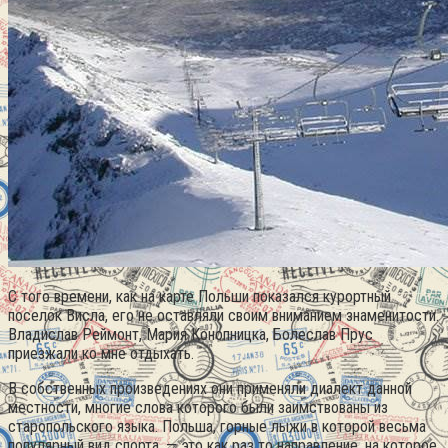
С того времени, как на карте Польши показался курортный
поселок Висла, его не оставляли своим вниманием знаменитости.
Владислав Реймонт, Мария Конопницка, Болеслав Прус
приезжали ко мне отдыхать.
В собственных произведениях они применяли диалект данной
местности, многие слова которого были заимствованы из
старопольского языка. Польша, горные лыжи в которой весьма
популярный вид спорта, — это как раз то направление, на которое