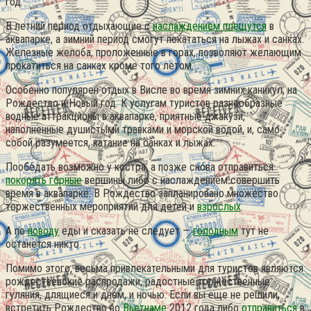
год.
В летний период отдыхающие с
наслаждением плещутся
в
аквапарке, а зимний период смогут покататься на лыжах и санках.
Железные желоба, проложенные в горах, позволяют желающим
прокатиться на санках кроме того летом.
Особенно популярен отдых в Висле во время зимних каникул, на
Рождество и Новый год. К услугам туристов разнообразные
водные аттракционы в аквапарке, приятные джакузи,
наполненные душистыми травками и морской водой, и, само
собой разумеется, катание на санках и лыжах.
Пообедать возможно у костра, а позже снова отправиться
покорять горные
вершины либо с наслаждением совершить
время в аквапарке. В Рождество запланировано множество
торжественных мероприятий для детей и
взрослых
.
А по
поводу
еды и сказать не следует —
голодным
тут не
останется никто.
Помимо этого, весьма привлекательными для туристов являются
рождественские распродажи, радостные торжественные
гуляния, длящиеся и днем, и ночью. Если вы еще не решили,
встретить Рождество во
Вьетнаме
2012 года либо
отправиться
в