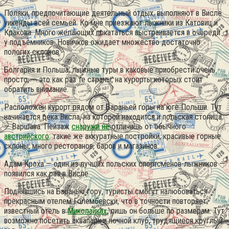
Поляки, предпочитающие деятельный отдых, выполняют в Висле
уикенды всей семьей. Ко мне приезжают лыжники из Катовиц и
Кракова. Много желающих покататься выстраивается в очереди
у подъемников. Новичков ожидает множество достаточно
пологих склонов.
Болгария и Польша, лыжные туры в каковые приобрести очень
просто, — это как раз те страны, на курорты которых стоит
обратить внимание.
Расположен курорт рядом от Бараньей горы на юге Польши. Тут
начинается река Висла, на которой находится и польская столица
— Варшава. Пейзаж
снаружи не
отличишь от обычного
австрийского
: такие же аккуратные постройки, красивые горные
склоны, много ресторанов, баров и магазинов.
Адам Кроха — один из лучших польских спортсменов-лыжников —
появился как раз в Висле.
Поднявшись на Баранью гору, туристы смогут налюбоваться
прекрасным отелем Голембевски, что в точности повторяет
известный отель в
Миколайках
, лишь он больше по размерам. Тут
возможно посетить аквапарк и ночной клуб, трудящиеся круглый