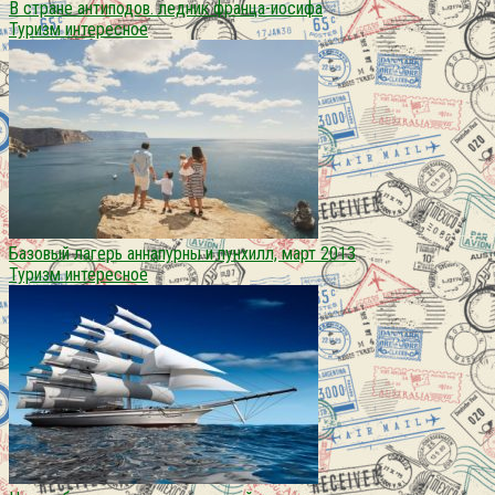
В стране антиподов. ледник франца-иосифа
Туризм интересное
Базовый лагерь аннапурны и пунхилл, март 2013
Туризм интересное