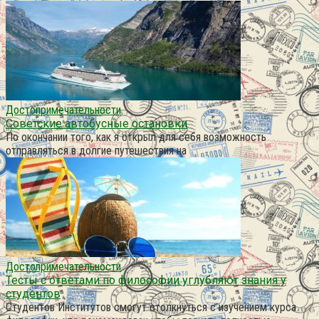
Достопримечательности
Советские автобусные остановки
По окончании того, как я открыл для себя возможность
отправляться в долгие путешествия на
Достопримечательности
Тесты с ответами по философии углубляют знания у
студентов
Студентов Институтов смогут столкнуться с изучением курса