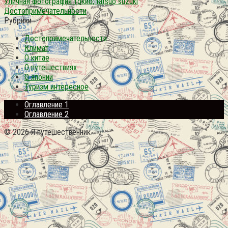
Уличная фотография токио, tatsuo suzuki
Достопримечательности
Рубрики
Достопримечательности
Климат
О китае
О путешествиях
О японии
Туризм интересное
Оглавление 1
Оглавление 2
© 2026 Я путешественник