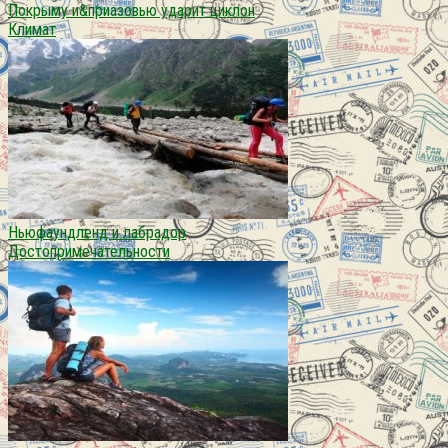
Покрыму и&приазовью ударит циклон
Климат
Ньюфаундленд и лабрадор
Достопримечательности