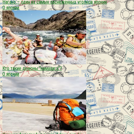
Нагано – один из самых заснеженных уголков японии
О японии
Кто такие демоны “намахагэ”?
О японии