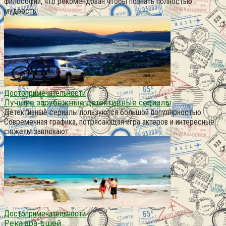
философии, что рекомендован чтобы познать полностью
мудрость
Достопримечательности
Лучшие зарубежные детективные сериалы
Детективные сериалы пользуются большой популярностью.
Современная графика, потрясающая игра актеров и интересные
сюжеты завлекают
Достопримечательности
Река ара-ошей