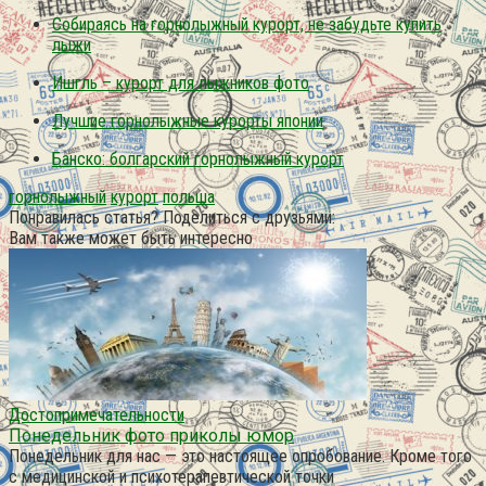
Собираясь на горнолыжный курорт, не забудьте купить
лыжи
Ишгль – курорт для лыжников фото
Лучшие горнолыжные курорты японии
Банско: болгарский горнолыжный курорт
горнолыжный
курорт
польша
Понравилась статья? Поделиться с друзьями:
Вам также может быть интересно
Достопримечательности
Понедельник фото приколы юмор
Понедельник для нас — это настоящее опробование. Кроме того
с медицинской и психотерапевтической точки