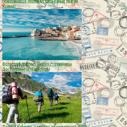
Новосибирск пережил серьезный ураган
Климат
Фотограф michael hughes — сувениры
Достопримечательности
Долина бабочек. вдали от обезумевшей толпы