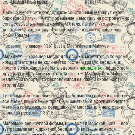
солнцезащитный крем.
Дальше имеет суть продолжить собственный маршрут около
бирюзовой лагуны. А вот посещение и высадку на остров нужно
согласовывать с менеджментом отеля, потому, что его
довольно часто арендуют новобрачные и просто любители
Робинзонады.
Ресторан Tепаньяки 135° East в Maafushivaru Maldives
Мальдивы — хорошее место для особых моментов, в то время,
когда ответствен не количество гостей и градус веселья, а
просто возможность побыть вдвоем и
насладиться
обществом
друг друга. И лучшее место для этого — Maafushivaru Maldives,
маленький курорт, что расположился на южной оконечности
атолла Ари.
Тут возможно отвлечься от суеты большого города и посвятить
все время лишь самым приятным занятиям. А вдруг захочется
мелкого праздника, то совершенным местом для него станет
японский ресторан 135° East.
Маленький зал круглой формы, шум волн и морской бриз — все
тут располагает к приятной беседе. Но главным номером
вечерней программы станет не она, а зажигательное шоу