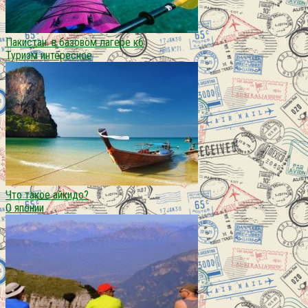
Пакистан. в базовом лагере к6
Туризм интересное
Что такое айкидо?
О японии