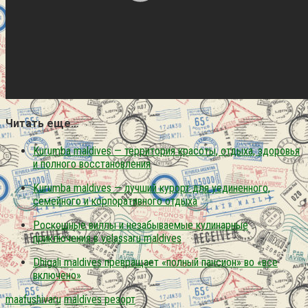
Читать еще…
Kurumba maldives — территория красоты, отдыха, здоровья
и полного восстановления
Kurumba maldives — лучший курорт для уединенного,
семейного и корпоративного отдыха
Роскошные виллы и незабываемые кулинарные
приключения в velassaru maldives
Dhigali maldives превращает «полный пансион» во «все
включено»
maafushivaru
maldives
резорт