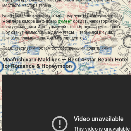
местного мастера тепана.
Благодаря собственному отменному чувству и искусству
жонглёра юмора шеф-повар
сумеет
создать неповторимую
воздух праздника. А результатом этого броского кулинарного
шоу станут немыслимые деликатесы — тепаньяки и суши,
приготовленные из свежих морепродуктов.
Поделитесь этим постом со собственными приятелями!
Maafushivaru Maldives — Best 4-star Beach Hotel
for Romance & Honeymoon