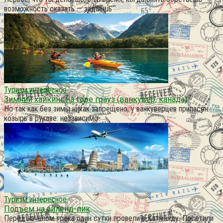
возможность сказать — задаёшь
Туризм интересное
Зимний хайкинг на горе грауз (ванкувер, канада)
Но так как без зимы никак запрещено, у ванкуверцев припасен
козырь в рукаве: независимо
Туризм интересное
Подъем на айленд-пик
Перед началом трека один сутки провели в Катманду. Посетили