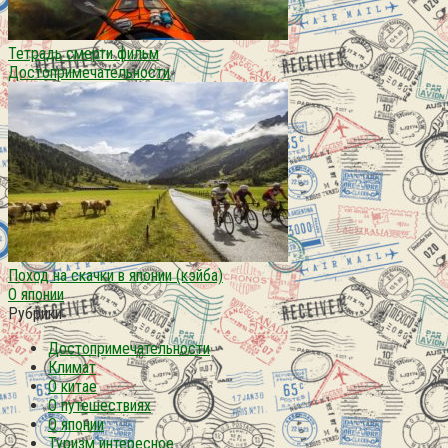
Тетрадь смерти фильм
Достопримечательности
Поход на скачки в японии (кэйба)
О японии
Рубрики
Достопримечательности
Климат
О китае
О путешествиях
О японии
Туризм интересное