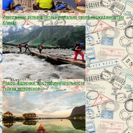
Извержение вулкана онтакэ уникально своей неожиданностью
Климат
Родос, фалираки: достопримечательности
Туризм интересное