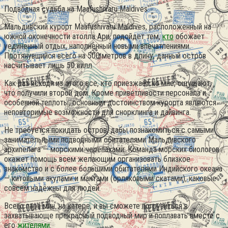
Подводная судьба на Maafushivaru Maldives
Мальдивский курорт Maafushivaru Maldives, расположенный на
южной оконечности атолла Ари, подойдет тем,
кто
обожает
уединенный отдых, наполненный новыми впечатлениями.
Протянувшийся всего на 500 метров в длину, данный остров
насчитывает лишь 50 вилл.
Как раз исходя из этого все, кто приезжает ко мне, ощущают,
что получили второй дом. Кроме приветливости персонала и
особенной теплоты, основным достоинством курорта являются
неповторимые возможности для снорклинга и дайвинга.
Не требуется покидать остров, дабы познакомиться с самыми
занимательными подводными обитателями Мальдивского
архипелага — морскими черепахами. Команда морских биологов
окажет помощь всем желающим организовать близкое
знакомство и с более большими обитателями Индийского океана
— китовыми акулами и мантами (орляковыми скатами), каковые
совсем надёжны для людей.
Всего пара мин. на катере, и вы сможете погрузиться в
захватывающе прекрасный подводный мир и поплавать вместе с
его
жителями
.