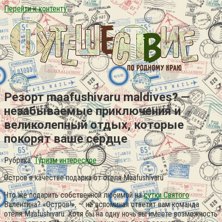
Перейти к контенту
Резорт maafushivaru maldives? —
незабываемые приключения и
великолепный отдых, которые
покорят ваше сердце
Рубрика:
Туризм интересное
Остров в качестве подарка от отеля Maafushivaru
Что же подарить собственной любимой на
сутки Святого
Валентина? «Остров!», — не вспоминая ответит вам команда
отеля Maafushivaru. Хотя бы на одну ночь вы имеете возможность