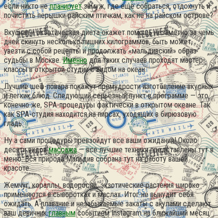
если никто не
планирует
замуж, где еще собраться, отдохнуть и
почистить перышки райским птичкам, как не на райском острове?
Вкусная и экзотическая диета окажет помощь незаметно за чемь
дней скинуть несколько лишних килограммов, быть может,
увезти с собой рецепты и продолжать «мальдивский» образ
судьбы в Москве.
Именно
для таких случаев проходят мастер-
классы в открытой студии с видом на океан.
Лучшие шеф-повара покажут премудрости изготовление вкусных
и легких блюд. Следующий серьёзный пункт в программе — это,
конечно же, SPA-процедуры фактически в открытом океане. Так
как SPA-студия находится на пирсах, уходящих в бирюзовую
гладь.
Ну а сами процедуры превзойдут все ваши ожидания! Около
десяти видов
массажа
— все лучшие техники представлены тут в
меню. Вся природа Мальдив собрана тут на работу вашей
красоте.
Жемчуг, кораллы, водоросли, экзотические растения широко
применяются в сыворотках и маслах. Итог не вынудит себя
ожидать. А плавание и незабываемые закаты с акулами сделают
ваш девичник
главным
событием Instagram на ближайший месяц