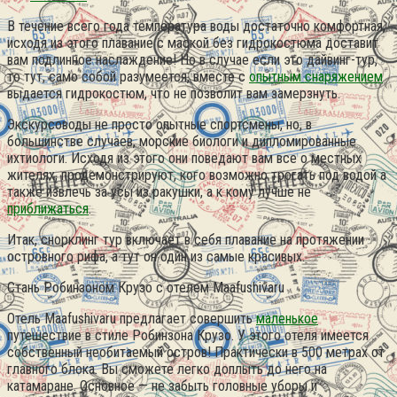
В течение всего года температура воды достаточно комфортная,
исходя из этого плавание с маской без гидрокостюма доставит
вам подлинное наслаждение! Но в случае если это дайвинг-тур,
то тут, само собой разумеется, вместе с
опытным снаряжением
выдается гидрокостюм, что не позволит вам замерзнуть.
Экскурсоводы не просто опытные спортсмены, но, в
большинстве случаев, морские биологи и дипломированные
ихтиологи. Исходя из этого они поведают вам все о местных
жителях, продемонстрируют, кого возможно трогать под водой а
также извлечь за усы из ракушки, а к кому лучше не
приближаться
.
Итак, снорклинг тур включает в себя плавание на протяжении
островного рифа, а тут он один из самые красивых.
Стань Робинзоном Крузо с отелем Maafushivaru
Отель Maafushivaru предлагает совершить
маленькое
путешествие в стиле Робинзона Крузо. У этого отеля имеется
собственный необитаемый остров! Практически в 500 метрах от
главного блока. Вы сможете легко доплыть до него на
катамаране. Основное — не забыть головные уборы и