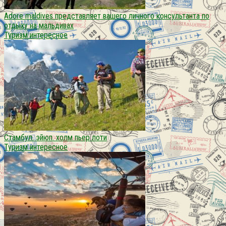
Adore maldives представляет вашего личного консультанта по
отдыху на мальдивах
Туризм интересное
Стамбул. эйюп. холм пьер лоти
Туризм интересное