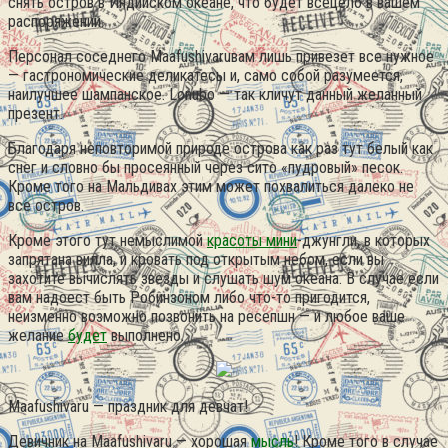
снять остров в Индийском океане, что будет всецело в вашем
распоряжении.
Персонал соседнего Maafushivaruвам лишь привезет все нужное
— гастрономические деликатесы и, само собой разумеется,
наилучшее шампанское. Lonubo — так кличут данный желанный
презент.
Благодаря неповторимой природе острова как раз тут белый как
снег и словно бы просеянный через сито «пудровый» песок.
Кроме того на Мальдивах этим может похвалиться далеко не
все остров.
Кроме этого тут немыслимой
красоты мини
-джунгли, в которых
запрятана вилла, и кровать под открытым небом, если вы
захотите вычислять звезды и слушать шум океана. В случае если
вам надоест быть Робинзоном либо что-то пригодится,
неизменно возможно позвонить на ресепшн — и любое ваше
желание
будет
выполнено.
Maafushivaru — праздник для девчат!
Девичник на Maafushivaru — хорошая
мысль
! Кроме того в случае