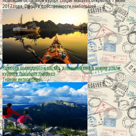
Новейший островной курорт Dhigali Maldives открылся 1 июня
2017 года. Dhigali в собственности наибольшей
Красота подводного царства: домашний риф в новом отеле-
курорте faarufushi maldives
Туризм интересное