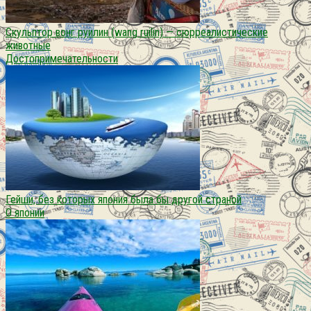
Скульптор вонг руилин (wang ruilin) — сюрреалистические
животные
Достопримечательности
Гейши, без которых япония была бы другой страной
О японии