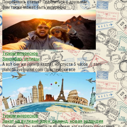
Понравилась статья? Поделиться с друзьями:
Вам также может быть интересно
Туризм интересное
Занзибар. отливы
А вот они же (центр кадра), но спустя 5 часов. // sam-
plahotin.livejournal.com Практически все
Туризм интересное
Закат на вулкане эден. окленд, новая зеландия
Первое, что ты делаешь, в то время, когда опять обретаешь