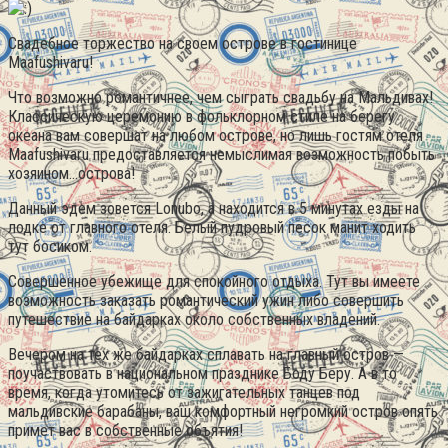
Свадебное торжество на своем острове в гостинице
Maafushivaru!
Что возможно романтичнее, чем сыграть свадьбу на Мальдивах!
Классическую церемонию в фольклорном стиле на берегу
океана вам совершат на любом острове, но лишь гостям отеля
Maafushivaru предоставляется немыслимая возможность побыть
хозяином…острова!
Данный эдем зовется Lonubo, а находится в 5 минутах езды на
лодке от главного отеля. Белый пудровый песок манит ходить
тут босиком.
Совершенное убежище для спокойного отдыха. Тут вы имеете
возможность заказать романтический ужин либо совершить
путешествие на байдарках около собственных владений.
Вечером на тех же байдарках сплавать на главный остров —
поучаствовать в национальном празднике Боду Беру. А в то
время, когда утомитесь от зажигательных танцев под
мальдивские барабаны, ваш комфортный негромкий остров опять
примет вас в собственные объятия!