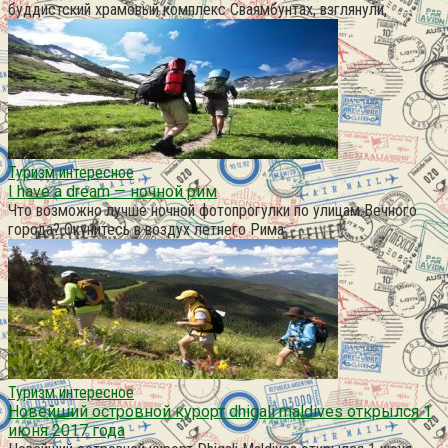
буддистский храмовый комплекс Сваямбунтах, взглянули,
Туризм интересное
I have a dream — ночной рим
Что возможно лучше ночной фотопрогулки по улицам Вечного
города? Окунитесь в воздух летнего Рима
Туризм интересное
Новейший островной курорт dhigali maldives открылся 1
июня 2017 года