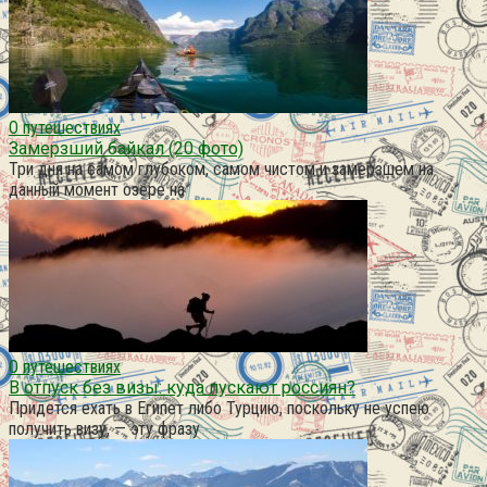
О путешествиях
Замерзший байкал (20 фото)
Три дня на самом глубоком, самом чистом и замерзшем на
данный момент озере на
О путешествиях
В отпуск без визы: куда пускают россиян?
Придется ехать в Египет либо Турцию, поскольку не успею
получить визу, — эту фразу