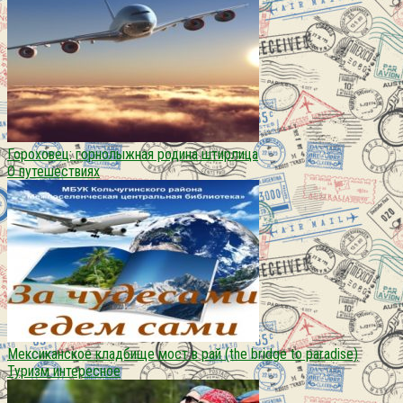
Гороховец: горнолыжная родина штирлица
О путешествиях
Мексиканское кладбище мост в рай (the bridge to paradise)
Туризм интересное