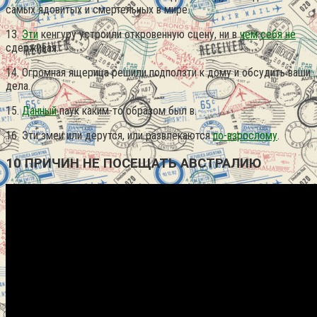
самых ядовитых и смертельных в мире.
13.
Эти
кенгуру устроили откровенную сцену, ни в
чем
себя не
сдерживая.
14. Огромная ящерица решили подползти к дому и обсудить ваши
дела.
15.
Данный
паук каким-то образом был в.
16. Эти змеи или дерутся, или развлекаются
по-взрослому
.
10 ПРИЧИН НЕ ПОСЕЩАТЬ АВСТРАЛИЮ