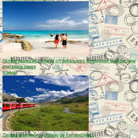
Облака защищают землю отглобального потепления меньше, чем
считалось ранее
Климат
Дворец фонтенбло (château de fontainebleau)