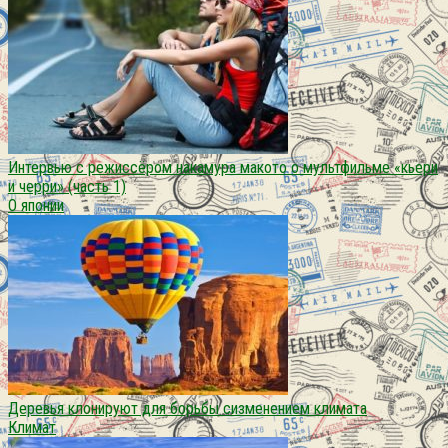
Интервью с режиссёром накамура макото о мультфильме «кьери
и черри» (часть 1)
О японии
Деревья клонируют для борьбы сизменением климата
Климат