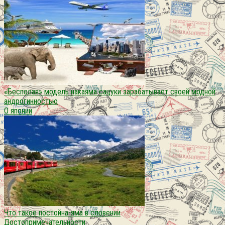
«Бесполая» модель накаяма сацуки зарабатывает своей модной
андрогинностью
О японии
Что такое постойна-яма в словении
Достопримечательности