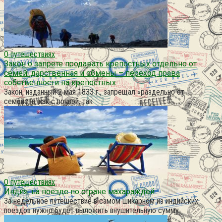
О путешествиях
Закон о запрете продавать крепостных отдельно от
семей. дарственная и обмены – переход права
собственности на крепостных
Закон, изданный 2 мая 1833 г., запрещал «раздельно от
семейств, как с почвой, так
О путешествиях
Индия: на поезде по стране махараждей
За недельное путешествие в самом шикарном из индийских
поездов нужно будет выложить внушительную сумму.