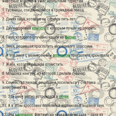
животные вгоняют в ужас неопытным туристам.
1. Гусеницы, соединившиеся в громадный поезд.
2. Дикая овца, которую не стригли пять лет.
3. Двухметровый
кенгуру
, с которым лучше не спорить.
4. Паук, которого случайно нашли на
ферме
.
5. Змея, решившая проглотить назойливого опоссума.
6. А эта змея с неумеренным
аппетитом
проглотила крокодила.
7. Жаба, которая решила отомстить.
8. Мошонка кенгуру, из которой сделали сувенир.
9. Семейство пауков, решившее поселиться у счетчика
электричества.
10. Эта змея уютно устроилась в
обуви
.
11. А в этом кроссовке поселился воронковый водяной паук.
12. Эта
маленькая
, фактически невидимая медуза – одна из