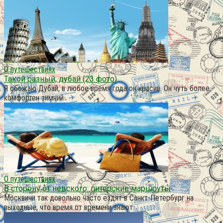
О путешествиях
Такой разный, дубай (23 фото)
Я обожаю Дубай, в любое время года он красив. Он чуть более
комфортен зимний
О путешествиях
В сторону от невского: питерские маршруты
Москвичи так довольно часто ездят в Санкт-Петербург на
выходные, что время от времени знают