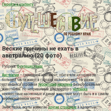
Перейти к контенту
Веские причины не ехать в
австралию (20 фото)
Рубрика:
О путешествиях
Австралия
– громадной континент, обитатели которого по
большей части живут в городах на побережье, тогда как
оставшаяся огромная
территория
населена
разнообразными
животными. Но непривычные для простого
человека
неизвестные насекомые и дикие животные могут быть и в самом
необыкновенном месте.
Змеи, пауки, акулы и многие
другие страшные
и ядовитые