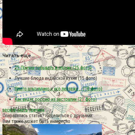
Читать еще…
25 Причин побывать в японии (25 фото)
Лучшие блюда индийской кухни (15 фото)
Плато альтиплано и его пейзажи … (16 фото)
Как видят россию из австралии (21 фото)
веский
ехать
причина
Понравилась статья? Поделиться с друзьями:
Вам также может быть интересно