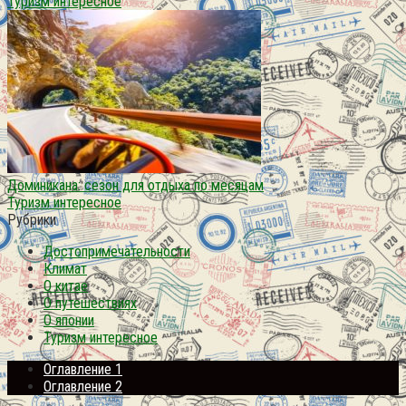
Туризм интересное
Доминикана: сезон для отдыха по месяцам
Туризм интересное
Рубрики
Достопримечательности
Климат
О китае
О путешествиях
О японии
Туризм интересное
Оглавление 1
Оглавление 2