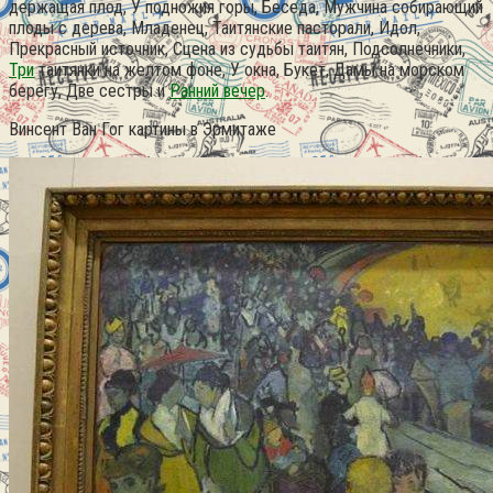
держащая плод, У подножия горы, Беседа, Мужчина собирающий
плоды с дерева, Младенец, Таитянские пасторали, Идол,
Прекрасный источник, Сцена из судьбы таитян, Подсолнечники,
Три
таитянки на желтом фоне, У окна, Букет, Дамы на морском
берегу, Две сестры и
Ранний вечер
.
Винсент Ван Гог картины в Эрмитаже