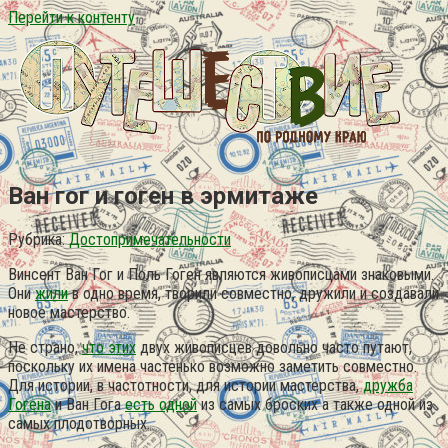
Перейти к контенту
Ван гог и гоген в эрмитаже
Рубрика:
Достопримечательности
Винсент Ван Гог и Поль Гоген являются живописцами знаковыми.
Они
жили
в одно время, творили совместно, дружили и создавали
новое мастерство.
Не страно,
что этих
двух живописцев довольно часто путают,
поскольку их имена частенько возможно заметить совместно.
Для истории, в частотности, для истории мастерства,
дружба
Гогена
и Ван Гога
есть одной
из самых броских а также одной из
самых плодотворных.