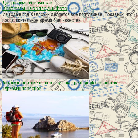
Достопримечательности
Костюмы на хэллоуин фото
Из года в год Хэллоуин делается всё популярнее. Праздник, что
продолжительное время был известен
Автопутешествие по востоку сша. great smoky mountains
Туризм интересное