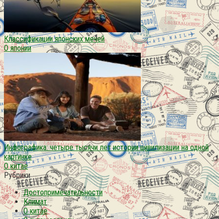
Классификации японских мечей
О японии
Инфографика: четыре тысячи лет истории цивилизации на одной
картинке
О китае
Рубрики
Достопримечательности
Климат
О китае