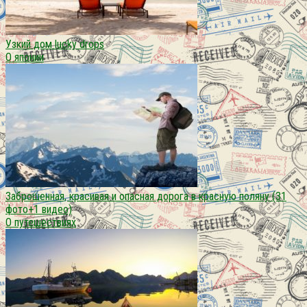
Узкий дом lucky drops
О японии
Заброшенная, красивая и опасная дорога в красную поляну (31
фото+1 видео)
О путешествиях