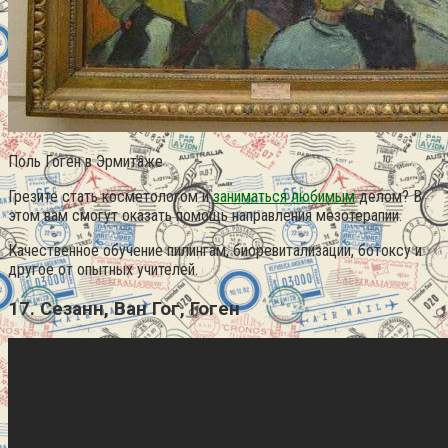
Поль Гоген в Эрмитаже
Грезите стать косметологом и
заниматься любимым
делом? В
этом вам смогут оказать помощь направления мезотерапии.
Качественное обучение пилингам, биоревитализации, ботоксу и
другое от опытных учителей.
17. Сезанн, Ван Гог, Гоген