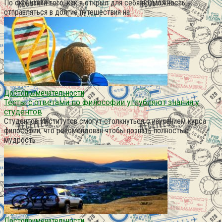
По окончании того, как я открыл для себя возможность
отправляться в долгие путешествия на
Достопримечательности
Тесты с ответами по философии углубляют знания у
студентов
Студентов Институтов смогут столкнуться с изучением курса
философии, что рекомендован чтобы познать полностью
мудрость
Достопримечательности