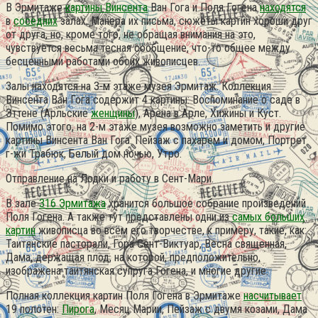
В Эрмитаже
картины Винсента
Ван Гога и Поля Гогена
находятся
в
соседних
залах. Манера их письма, сюжеты картин хороши друг
от друга, но, кроме того, не обращая внимания на это,
чувствуется весьма тесная сообщение, что-то общее между
бесценными работами обоих живописцев.
Залы находятся на 3-м этаже музея Эрмитаж. Коллекция
Винсента Ван Гога содержит 4 картины: Воспоминание о саде в
Эттене (Арльские
женщины
), Арена в Арле, Хижины и Куст.
Помимо этого, на 2-м этаже музея возможно заметить и другие
картины Винсента Ван Гога: Пейзаж с пахарем и домом, Портрет
г-жи Трабюк, Белый дом ночью, Утро.
Отправление на Лодки и работу в Сент-Мари.
В зале
316 Эрмитажа
хранится большое собрание произведений
Поля Гогена. А также тут представлены одни из
самых больших
картин
живописца во всём его творчестве, к примеру, такие, как:
Таитянские пасторали, Гора Сент-Виктуар, Весна священная,
Дама, держащая плод, на которой, предположительно,
изображена таитянская супруга Гогена, и многие другие.
Полная коллекция картин Поля Гогена в Эрмитаже
насчитывает
19 полотен:
Пирога
, Месяц Марии, Пейзаж с двумя козами, Дама