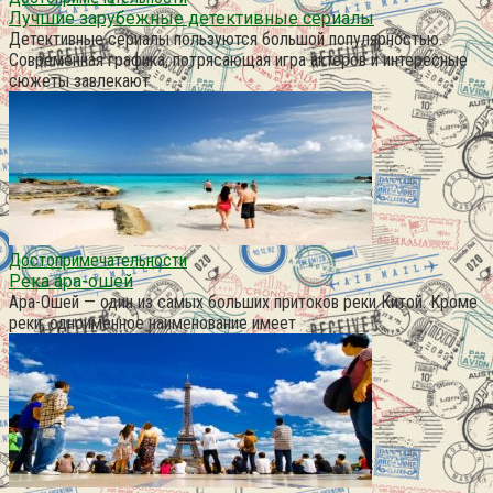
Лучшие зарубежные детективные сериалы
Детективные сериалы пользуются большой популярностью.
Современная графика, потрясающая игра актеров и интересные
сюжеты завлекают
Достопримечательности
Река ара-ошей
Ара-Ошей — один из самых больших притоков реки Китой. Кроме
реки, одноименное наименование имеет