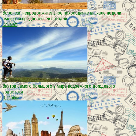
Воронеж: непродолжительное похолодание вначале недели
сменится предвесенней погодой
Климат
Внутри самого большого в мире подземного дождевого
водостока
О японии