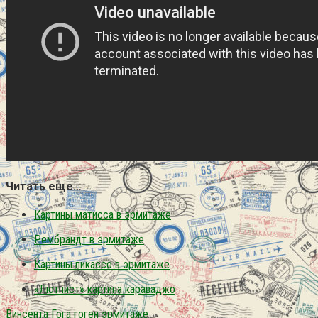
Читать еще…
Картины матисса в эрмитаже
Рембрандт в эрмитаже
Картины пикассо в эрмитаже
«Лютнист» картина караваджо
Винсента Гога
гоген
эрмитаже