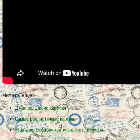
Читать еще…
Джаспер джонс картины
Самые реалистичные картины
«Завтрак гребцов» картина огюста ренуара