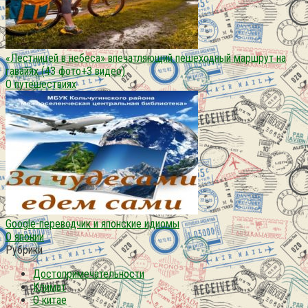
«Лестницей в небеса» впечатляющий пешеходный маршрут на
гавайях (43 фото+3 видео)
О путешествиях
Google-переводчик и японские идиомы
О японии
Рубрики
Достопримечательности
Климат
О китае