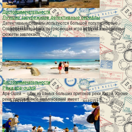
Достопримечательности
Лучшие зарубежные детективные сериалы
Детективные сериалы пользуются большой популярностью.
Современная графика, потрясающая игра актеров и интересные
сюжеты завлекают
Достопримечательности
Река ара-ошей
Ара-Ошей — один из самых больших притоков реки Китой. Кроме
реки, одноименное наименование имеет