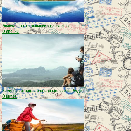
Эвакуатор от компании «тягачофф»
О японии
Засилья китайцев в новой москве не будет
О китае