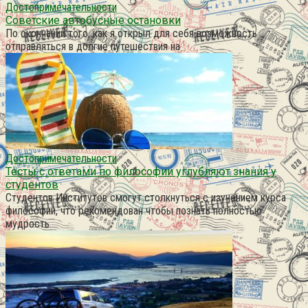
Достопримечательности
Советские автобусные остановки
По окончании того, как я открыл для себя возможность
отправляться в долгие путешествия на
Достопримечательности
Тесты с ответами по философии углубляют знания у
студентов
Студентов Институтов смогут столкнуться с изучением курса
философии, что рекомендован чтобы познать полностью
мудрость