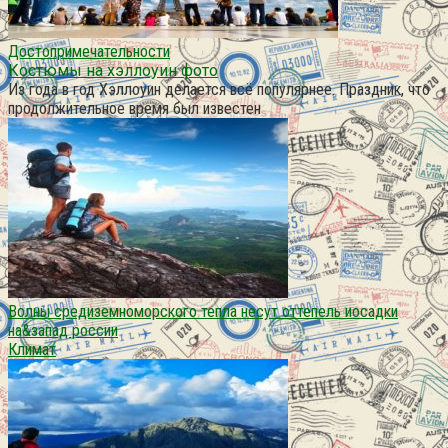
Достопримечательности
Костюмы на хэллоуин фото
Из года в год Хэллоуин делается всё популярнее. Праздник, что
продолжительное время был известен
Волны средиземноморского тепла несут оттепель иосадки
на&запад россии
Климат