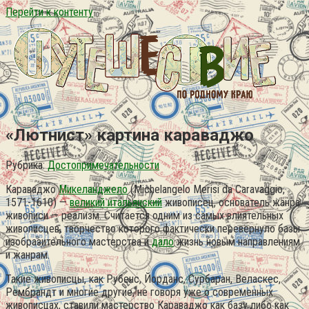
Перейти к контенту
«Лютнист» картина караваджо
Рубрика:
Достопримечательности
Караваджо
Микеланджело
(Michelangelo Merisi da Caravaggio,
1571-1610) —
великий итальянский
живописец, основатель жанра
живописи — реализм. Считается одним из самых влиятельных
живописцев, творчество которого фактически перевернуло базы
изобразительного мастерства и
дало
жизнь новым направлениям
и жанрам.
Такие живописцы, как Рубенс, Йорданс, Сурбаран, Веласкес,
Рембрандт и многие другие, не говоря уже о современных
живописцах, ставили мастерство Караваджо как базу либо как