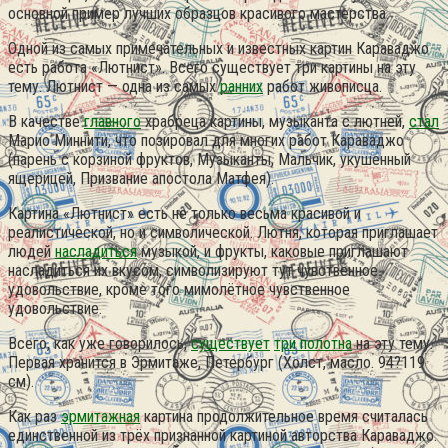
основной пример лучших образцов красивого мастерства.
Одной из самых примечательных и известных картин Караваджо
есть работа «Лютнист». Всего существует три картины на эту
тему. Лютнист — одна из самых
ранних
работ живописца.
В качестве
главного
храбреца картины, музыканта с лютней,
стал
Марио Миннити, что позировал для многих работ Караваджо
(парень с корзиной фруктов, Музыканты, Мальчик, укушенный
ящерицей, Призвание апостола Матфея).
Картина «Лютнист» есть не только весьма красивой и
реалистической, но и символической. Лютня, которая приглашает
людей
насладиться
музыкой, и фрукты, каковые приглашают
насладиться их вкусом, символизируют тут чувственное
удовольствие, кроме того мимолётное чувственное
удовольствие.
Всего, как уже говорилось,
существует
три полотна
на эту тему.
Первая хранится в Эрмитаже, Петербург (Холст, масло. 94?119
см).
Как раз
эрмитажная
картина продолжительное время считалась
единственной из трёх признанной картиной авторства Караваджо.