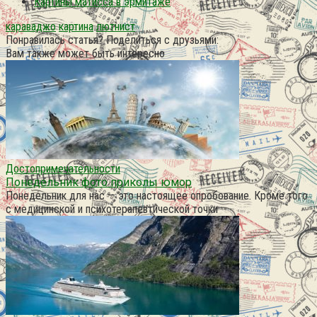
Картины матисса в эрмитаже
караваджо
картина
лютнист
Понравилась статья? Поделиться с друзьями:
Вам также может быть интересно
Достопримечательности
Понедельник фото приколы юмор
Понедельник для нас — это настоящее опробование. Кроме того
с медицинской и психотерапевтической точки