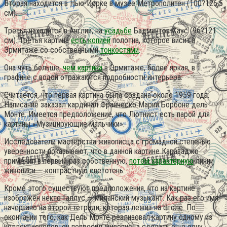
Вторая находится в Нью-Йорке в музее Метрополитен (100?126,5
см).
Третья находится в Англии, на
усадьбе
Бадминтон-Хаус (96?121
см). Третья картина
есть копией
полотна, которое висит в
Эрмитаже со собственными
тонкостями
.
Она чуть больше,
чем картина
в Эрмитаже, более яркая, в
графине с водой отражаются подробности интерьера.
Считается, что первая картина была создана около 1959 года.
Написание заказал кардинал Франческо Марии Борбоне дель
Монте. Имеется предположение, что Лютнист есть парой для
картины «Музицирующие мальчики».
Исследователи мастерства живописца с громадной степенью
уверенности показывают, что в данной картине Караваджо
применил в первый раз собственную,
потом характерную
линии
живописи — контрастную светотень.
Кроме этого существуют предположения, что на картине
изображён некто Галлус — миланский музыкант. Как раз его имя
начертано на второй тетради, которая лежит на столе. По
окончании того, как Дель Монте реализовал картину одному из
коллекционеров, он попросил живописца сделать ещё одну