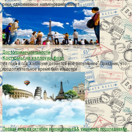
реки, одноименное наименование имеет
Достопримечательности
Костюмы на хэллоуин фото
Из года в год Хэллоуин делается всё популярнее. Праздник, что
продолжительное время был известен
Первая декада октября вчерноземье&& умеренно прохладная&и…