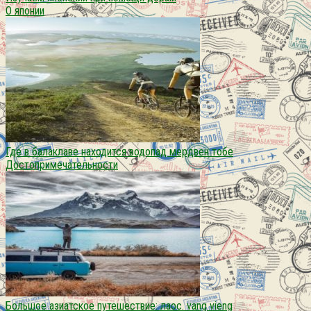
О японии
Где в балаклаве находится водопад мердвен тобе
Достопримечательности
Большое азиатское путешествие: лаос. vang vieng