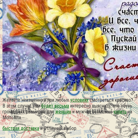
Желаете неизменно и при любых
условиях
смотреться красиво?
В этом случае вам
будет весьма
интересно выяснить, что обувь
громадных размеров для
женщин
и мужчин возможно
купить
на
MoltoAlta.
быстрая доставка
и Отличный выбор.