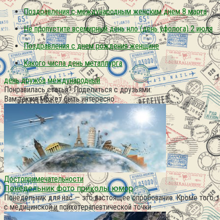
Поздравления с международным женским днем 8 марта
Не пропустите всемирный день нло (день уфолога) 2 июля
Поздравления с днем рождения женщине
Какого числа день металлурга
день
дружба
международный
Понравилась статья? Поделиться с друзьями:
Вам также может быть интересно
Достопримечательности
Понедельник фото приколы юмор
Понедельник для нас — это настоящее опробование. Кроме того
с медицинской и психотерапевтической точки