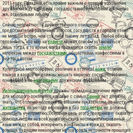
2011 году. Праздник есть крайне важным с позиций упрочнения
дружбы между народами, государствами, культурами и, конечно
же, отдельными лицами.
Сейчас неприятность дружественного отношения
представителей различных этносов, государств и городов стоит
не меньше остро, чем сто либо тысячу лет назад. Любой обязан
осознавать, что мир на
планете
может совсем установиться
лишь тогда, в то время, когда провалится сквозь
землю
неприязнь между
государствами
, обществами, конфессиями и
без того потом.
Культурное многообразие, различие в оттенках
кожи
, отличие
языков и взоров не должны мешать мирному сосуществованию,
пониманию и по-
настоящему
дружеским отношениям.
Интернациональный сутки
дружбы громадное значение имеет
для молодого поколения, каковые с самых
ранних
лет должны
знать, что отличие человека по внешним показателям, по месту
жительства
, по методу верования и без
того потом
, не должны
приводить к неприятию. Основная цель этого праздника — оказать
помощь людям на всей почва отыскать неспециализированный
язык между собой, искоренить конфликты и вражду, оказать
помощь будущим поколениям не повторять неточности прошлого