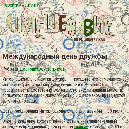
Перейти к контенту
Международный день дружбы
Рубрика:
Достопримечательности
Интернациональный сутки дружбы — праздник, что отмечается во
многих государствах мира, в том числе и в России. Этот
праздник есть достаточно молодым, но уже на данный момент
пользуется громадной популярностью и с размахом празднуется
во многих городах.
Дата празднования Интернационального дня дружбы — 30 июля.
Ответ о введение торжественной даты в интернациональный
календарь праздничных дней приняла
Главная
ассамблея ООН в