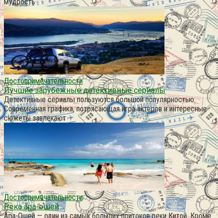
мудрость
Достопримечательности
Лучшие зарубежные детективные сериалы
Детективные сериалы пользуются большой популярностью.
Современная графика, потрясающая игра актеров и интересные
сюжеты завлекают
Достопримечательности
Река ара-ошей
Ара-Ошей — один из самых больших притоков реки Китой. Кроме