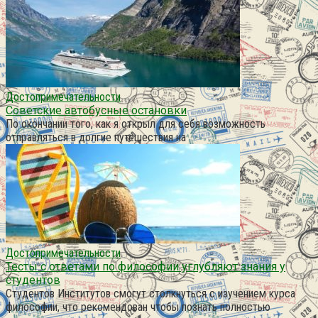
Достопримечательности
Советские автобусные остановки
По окончании того, как я открыл для себя возможность
отправляться в долгие путешествия на
Достопримечательности
Тесты с ответами по философии углубляют знания у
студентов
Студентов Институтов смогут столкнуться с изучением курса
философии, что рекомендован чтобы познать полностью