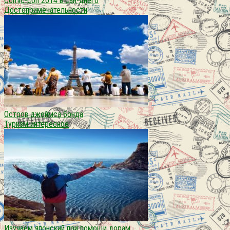
Comic-con 2014 в сан-диего
Достопримечательности
Остров джеймса бонда
Туризм интересное
Изучаем японский при помощи дорам