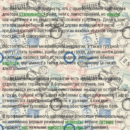
Весьма интересно подчернуть, что с правосторонней невралгией
доктора
сталкиваются
реже, чем с левосторонней, но
именно
она надёжнее и ее симптомы несложнее устранить.
Дело в том,
что при межреберной невралгии справа исключается риск
предынфарктного состояния и других важных недугов сердечно-
сосудистой совокупности.
Обстоятельствами межреберной невралгии, а также грудной,
смогут стать травмы, ушибы рёбер и груди, долгое нахождение
на холоде, сколиоз либо остеохондроз, нарушение обмена
веществ
, авитаминоз а также пищевое отравление (а также
алкогольное).
Подвидом межреберной невралгии есть и невралгия грудного
отдела, либо торакалгия. В большинстве случаев, она
проявляется весьма четкими симптомами: не считая острой боли
в груди, больной испытывает проблемы с передвижением, у него
отмечаются затрудненное кашель и дыхание, а каждые
перемещения туловища посильнее обостряют грудную боль.
К профилактике данного заболевания относятся универсальные,
но неизменно верные режимные
моменты
: верное
питание
(оно
снабжает
нас
нужными
микроэлементами
, витаминами),