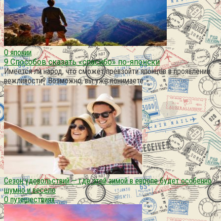
О японии
9 Способов сказать «спасибо» по-японски
Имеется ли народ, что сможет превзойти японцев в проявлении
вежливости? Возможно, вы уже понимаете
Сезон удовольствий — где этой зимой в европе будет особенно
шумно и весело
О путешествиях