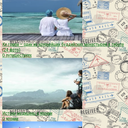
Ки гомпа – один из крупнейших буддийских монастырей в тибете
(24 фото)
О путешествиях
Истоки медицины в японии
О японии