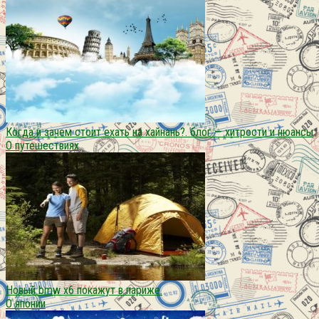
Когда и зачем стоит ехать на хайнань?. блог — хитрости и нюансы
О путешествиях
Новый bmw x6 покажут в париже.
О японии