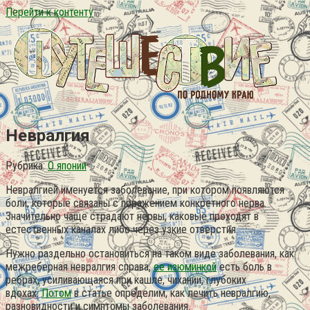
Перейти к контенту
Невралгия
Рубрика:
О японии
Невралгией именуется заболевание, при котором появляются
боли, которые связаны с поражением конкретного нерва.
Значительно чаще страдают нервы, каковые проходят в
естественных каналах либо через узкие отверстия.
Нужно раздельно остановиться на таком виде заболевания, как
межреберная невралгия справа,
ее изюминкой
есть боль в
ребрах, усиливающаяся при кашле, чихании, глубоких
вдохах.
Потом
в статье определим, как лечить невралгию,
разновидности и симптомы заболевания.