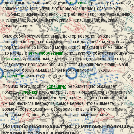
адекватные физические нагрузки (
снабжают
разминку суставов,
связок, позвонков, улучшают кровообращение), спасение от
пагубных привычек (курения, употребления алкоголя, переедания)
и слежение за своим физическим и психотерапевтическим
самочувствием.
Само собой разумеется, лишь доктор-невролог сможет
совершенно верно поставить диагноз и дать советы, чем лечить
невралгию. Но из широкой медицинской практики как мы знаем,
что наряду с
этим заболевании
используются обезболивающие
(
снижают
чувствительность нервов к боли), хондропротекторы
(содействуют восстановлению костной и хрящевой ткани), мази
(снимают боль в мышцах), при необходимости – уколы,
купирующие
местную острую боль.
Помимо этого, пройти
успешную
реабилитацию оказывает
помощь
лечебная
физкультура, выполняющаяся под управлением
эксперта, и при наличии рекомендаций – физиотерапия. Но коли
уж вас настигла невралгия, самое верное, что вы имеете
возможность сделать – своевременно выявить ее симптомы и
обратиться к доктору, а не заниматься самолечением.
Межреберная невралгия: симптомы, лечение,
отличие от боли в сердце