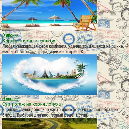
О японии
Корпоративные события
Любая уважающая себя компания, удачно трудящаяся на рынке,
имеет собственные традиции и историю. К
О японии
Суп-потаж из корня лопуха
Японские супы довольно часто являются очень своеобразные
блюда. Выбирая для вас первый рецепт супа,