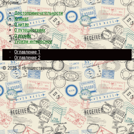
Рубрики
Достопримечательности
Климат
О китае
О путешествиях
О японии
Туризм интересное
Оглавление 1
Оглавление 2
© 2026 Я путешественник