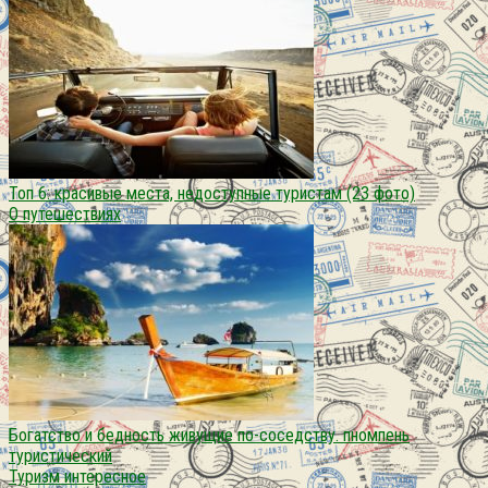
Топ 6: красивые места, недоступные туристам (23 фото)
О путешествиях
Богатство и бедность живущие по-соседству. пномпень
туристический
Туризм интересное