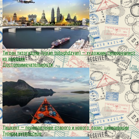
Тигран титогхдзян (tigran tsitoghdzyan) — художник-гиперреалист
из армении
Достопримечательности
Ташкент — переплетение старого и нового. оазис цивилизации
Туризм интересное