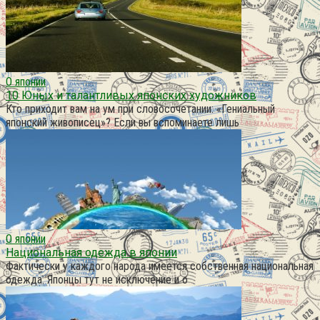
О японии
10 Юных и талантливых японских художников
Кто приходит вам на ум при словосочетании: «Гениальный
японский живописец»? Если вы вспоминаете лишь
О японии
Национальная одежда в японии
Фактически у каждого народа имеется собственная национальная
одежда. Японцы тут не исключение и о