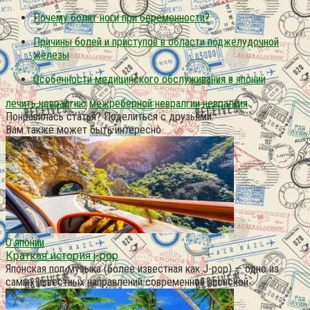
Почему болят ноги при беременности?
Причины болей и приступов в области поджелудочной
железы
Особенности медицинского обслуживания в японии
лечить невралгию
межреберной невралгии
невралгия
Понравилась статья? Поделиться с друзьями:
Вам также может быть интересно
О японии
Краткая история j-pop
Японская поп-музыка (более известная как J-pop) — одно из
самых известных направлений современной японской