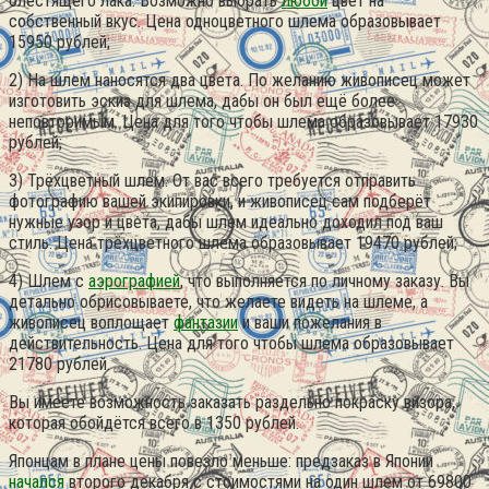
блестящего лака. Возможно выбрать
любой
цвет на
собственный вкус. Цена одноцветного шлема образовывает
15950 рублей;
2) На шлем наносятся два цвета. По желанию живописец может
изготовить эскиз для шлема, дабы он был ещё более
неповторимым. Цена для того чтобы шлема образовывает 17930
рублей;
3) Трёхцветный шлем. От вас всего требуется отправить
фотографию вашей экипировки, и живописец сам подберёт
нужные узор и цвета, дабы шлем идеально доходил под ваш
стиль. Цена трёхцветного шлема образовывает 19470 рублей;
4) Шлем с
аэрографией
, что выполняется по личному заказу. Вы
детально обрисовываете, что желаете видеть на шлеме, а
живописец воплощает
фантазии
и ваши пожелания в
действительность. Цена для того чтобы шлема образовывает
21780 рублей.
Вы имеете возможность заказать раздельно покраску визора,
которая обойдётся всего в 1350 рублей.
Японцам в плане цены повезло меньше: предзаказ в Японии
начался
второго декабря с стоимостями на один шлем от 69800