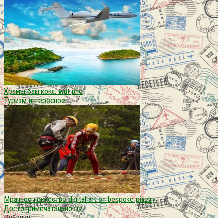
Храмы бангкока: wat pho
Туризм интересное
Мрачное искусство digital art от bespoke pixelry
Достопримечательности
Рубрики