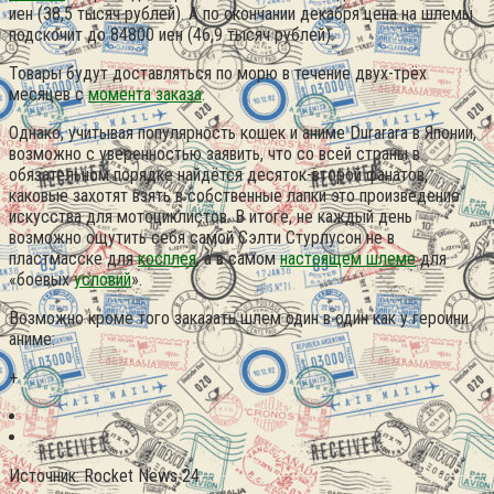
иен (38,5 тысяч рублей). А по окончании декабря цена на шлемы
подскочит до 84800 иен (46,9 тысяч рублей).
Товары будут доставляться по морю в течение двух-трёх
месяцев с
момента заказа
.
Однако, учитывая популярность кошек и аниме Durarara в Японии,
возможно с уверенностью заявить, что со всей страны в
обязательном порядке найдётся десяток-второй фанатов,
каковые захотят взять в собственные лапки это произведение
искусства для мотоциклистов. В итоге, не каждый день
возможно ощутить себя самой Сэлти Стурлусон не в
пластмасске для
косплея
, а в самом
настоящем шлеме
для
«боевых
условий
».
Возможно кроме того заказать шлем один в один как у героини
аниме:
+
Источник: Rocket News 24