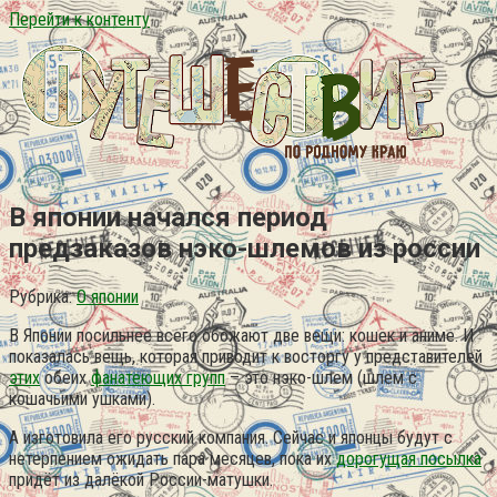
Перейти к контенту
В японии начался период
предзаказов нэко-шлемов из россии
Рубрика:
О японии
В Японии посильнее всего обожают две вещи: кошек и аниме. И
показалась вещь, которая приводит к восторгу у представителей
этих
обеих
фанатеющих групп
– это нэко-шлем (шлем с
кошачьими ушками).
А изготовила его русский компания. Сейчас и японцы будут с
нетерпением ожидать пара месяцев, пока их
дорогущая посылка
придёт из далёкой России-матушки.