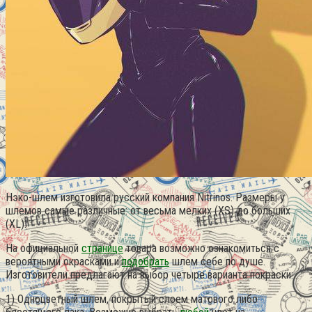
Нэко-шлем изготовила русский компания Nitrinos. Размеры у
шлемов самые различные: от весьма мелких (XS) до больших
(XL).
На официальной
странице
товара возможно ознакомиться с
вероятными окрасками и
подобрать
шлем себе по душе.
Изготовители предлагают на выбор четыре варианта покраски:
1) Одноцветный шлем, покрытый слоем матового либо