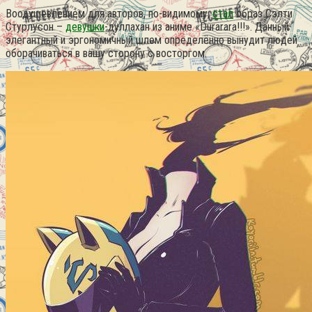
Воодушевлением для авторов, по-видимому,
стал
образ Сэлти
Стурлусон –
девушки
-дуллахан из аниме «Durarara!!!». Данный
элегантный и эргономичный шлем определённо вынудит людей
оборачиваться в вашу сторону с восторгом.