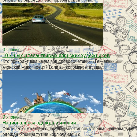
О японии
10 Юных и талантливых японских художников
Кто приходит вам на ум при словосочетании: «Гениальный
японский живописец»? Если вы вспоминаете лишь
О японии
Национальная одежда в японии
Фактически у каждого народа имеется собственная национальная
одежда. Японцы тут не исключение и о