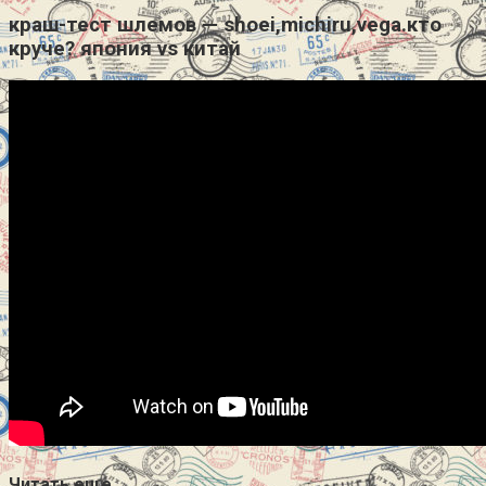
краш-тест шлемов — shoei,michiru,vega.кто
круче? япония vs китай
Читать еще…