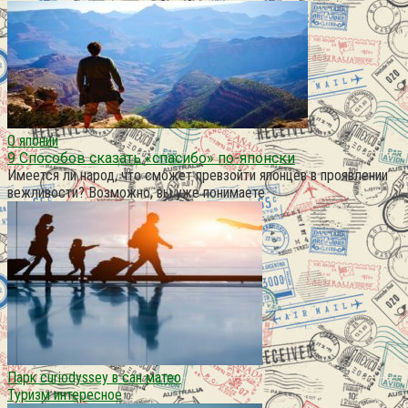
О японии
9 Способов сказать «спасибо» по-японски
Имеется ли народ, что сможет превзойти японцев в проявлении
вежливости? Возможно, вы уже понимаете
Парк curiodyssey в сан матео
Туризм интересное