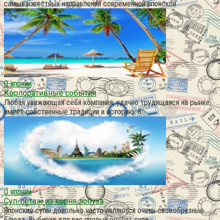
самых известных направлений современной японской
О японии
Корпоративные события
Любая уважающая себя компания, удачно трудящаяся на рынке,
имеет собственные традиции и историю. К
О японии
Суп-потаж из корня лопуха
Японские супы довольно часто являются очень своеобразные
блюда. Выбирая для вас первый рецепт супа,