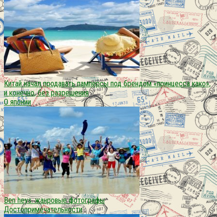
Китай начал продавать памперсы под брендом «принцесса како»,
и конечно, без разрешения
О японии
Ben heys. жанровые фотографы
Достопримечательности