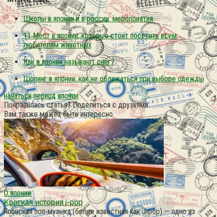
Школы в японии и в россии: мероприятия
11 Мест в японии, которые стоит посетить всем
любителям животных
Как в японии называют снег?
Шопинг в японии: как не облажаться при выборе одежды
начаться
период
японии
Понравилась статья? Поделиться с друзьями:
Вам также может быть интересно
О японии
Краткая история j-pop
Японская поп-музыка (более известная как J-pop) — одно из