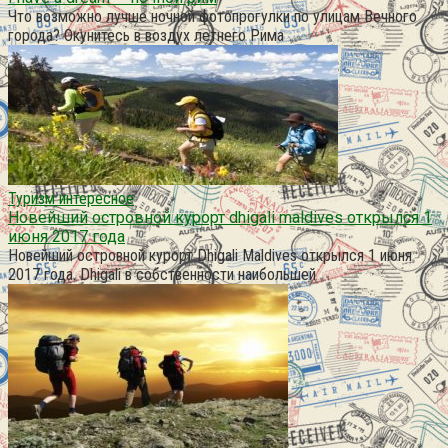
Что возможно лучше ночной фотопрогулки по улицам Вечного
города? Окунитесь в воздух летнего Рима
Туризм интересное
Новейший островной курорт dhigali maldives открылся 1
июня 2017 года
Новейший островной курорт Dhigali Maldives открылся 1 июня
2017 года. Dhigali в собственности наибольшей