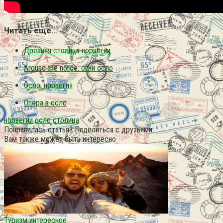
Читать еще…
Древняя столица норвегии
Around the norge. огни осло
Осло, норвегия
Опера в осло
норвегии
осло
столица
Понравилась статья? Поделиться с друзьями:
Вам также может быть интересно
Туризм интересное