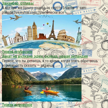
Занзибар. отливы
А вот они же (центр кадра), но спустя 5 часов. // sam-
plahotin.livejournal.com Практически все
Туризм интересное
Закат на вулкане эден. окленд, новая зеландия
Первое, что ты делаешь, в то время, когда опять обретаешь
возможность сказать — задаёшь
Туризм интересное