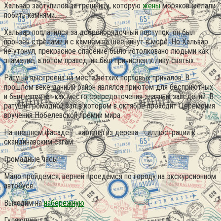
Хальвар заступился за грешницу, которую
жены
моряков желали
побить камнями.
Хальвар поплатился за добропорядочный поступок: он был
пронзен стрелами и с камнем на шее кинут в море. Но Хальвар
не утонул, прекрасное спасение было истолковано людьми как
знамение, а потом праведник был причислен к лику святых.
Ратуша выстроена на месте ветхих портовых причалов. В
прошлом веке данный район являлся приютом для бесприютных
и был известен как место сосредоточения злачных заведений. В
ратуши громадной зал в котором в октябре проходит Церемония
вручения Нобелевской премии мира
На внешнем фасаде — картины из дерева — иллюстрации к
скандинавским сагам
Громадные часы
Мало пройдемся, верней проедемся по городу на экскурсионном
автобусе.
Выходим на
набережную
Гуляющие