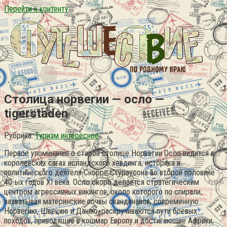
Перейти к контенту
Столица норвегии — осло —
tigerstaden
Рубрика:
Туризм интересное
Первое упоминание о старой столице Норвегии Осло видится в
королевских сагах исландского хевдинга, историка и
политического деятеля Снорре Стураусона во второй половине
40-ых годов XI века. Осло скоро делается стратегическим
центром агрессивных викингов, около которого по спирали,
захватывая материнские почвы скандинавов, современную
Норвегию, Швецию и Данию, раскручиваются пути боевых
походов, приводящие в кошмар Европу и достигающие Африки,