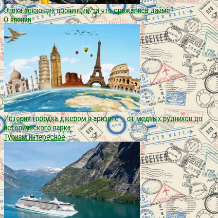
Эпоха воюющих провинций. за что сражались даймё?
О японии
История городка джером в аризоне – от медных рудников до
исторического парка
Туризм интересное