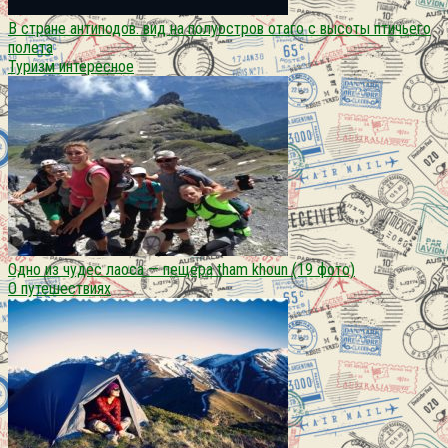
В стране антиподов. вид на полуостров отаго с высоты птичьего
полета
Туризм интересное
Одно из чудес лаоса — пещера tham khoun (19 фото)
О путешествиях