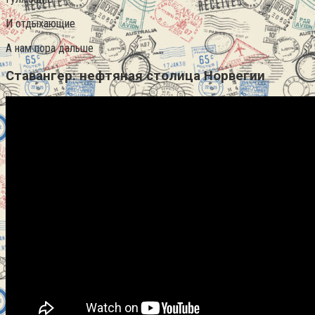
И отдыхающие
А нам пора дальше
Ставангер: нефтяная столица Норвегии