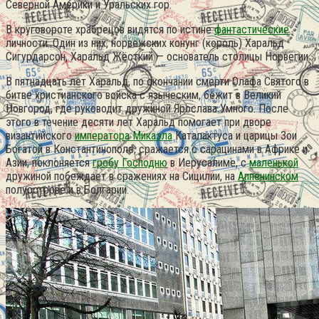
Северной Америки и Уральских гор.
В круговороте храбрецов видятся по истине
фантастические
личности.
Один из них, норвежских конунг (король) Харальд
Сигурдарсон, Харальд Жёсткий — основатель столицы Норвегии.
В пятнадцать лет Харальд, по окончании смерти Олафа Святого в
битве христианского войска с языческим, бежит в Великий
Новгород, где руководит дружиной Ярослава Умного. После
этого в течение десяти лет Харальд помогает при дворе
византийского
императора Микаэла
Каталактуса и царицы Зои
Богатой в Константинополе, сражается с сарацинами в Африке и
Азии, поклоняется
гробу Господню
в Иерусалиме, с
маленькой
дружиной побеждает в сражениях на Сицилии, на
Аппенинском
полуострове и в Болгарии.