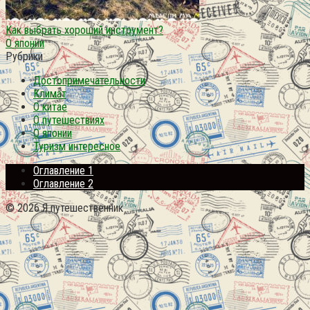
Как выбрать хороший инструмент?
О японии
Рубрики
Достопримечательности
Климат
О китае
О путешествиях
О японии
Туризм интересное
Оглавление 1
Оглавление 2
© 2026 Я путешественник