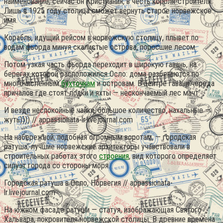
наименование, сейчас он Кристиания, в честь короля-строителя.
Лишь в 1925 году столица сможет вернуть старое норвежское
имя.
Корабль, идущий рейсом в норвежскую столицу, плывет по
водам фьорда минуя скалистые острова, поросшие лесом.
Потом узкая часть фьорда переходит в широкую гавань, на
берегах которой расположился Осло: дома разбегаются по
многочисленным
бухточкам
и островам. В центре гавани череда
причалов где стоят лодки и яхты — нескончаемый лес мачт.
И везде неспокойные чайки, большое количество, нахальные —
жуть)))) // appassionata-lr.livejournal.com
На набережной, подобная огромным воротам, — городская
ратуша; лучшие норвежские архитекторы учавствовали в
строительных работах этого
строения
, вид которого определяет
силуэт города со стороны моря.
Городская ратуша в Осло, Норвегия // appassionata-
lr.livejournal.com
На южном фасаде ратуши — статуя, изображающая Святого
Хальвара, покровителя норвежской столицы. В древние времена