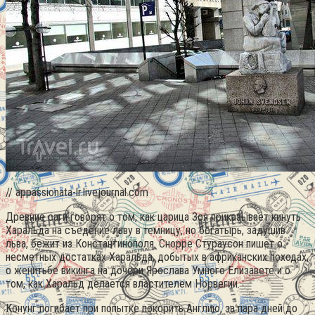
// appassionata-lr.livejournal.com
Древние саги говорят о том, как царица Зоя приказывает кинуть
Харальда на съедение льву в темницу, но богатырь, задушив
льва, бежит из Константинополя. Снорре Стураусон пишет о
несметных достатках Харальда, добытых в африканских походах,
о женитьбе викинга на дочери Ярослава Умного Елизавете и о
том, как Харальд делается властителем Норвегии.
Конунг погибает при попытке покорить Англию, за пара дней до