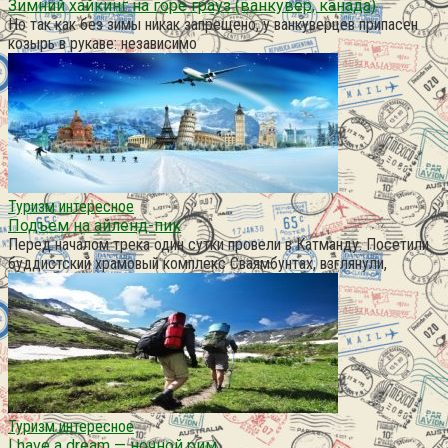
Зимний хайкинг на горе грауз (ванкувер, канада)
Но так как без зимы никак запрещено, у ванкуверцев припасен
козырь в рукаве: независимо
Туризм интересное
Подъем на айленд-пик
Перед началом трека один сутки провели в Катманду. Посетили
буддистский храмовый комплекс Сваямбунтах, взглянули,
Туризм интересное
I have a dream — ночной рим