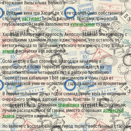
вторжения Вильгельма Великого.
В Средние века при Харальде V, что сделал Осло собственной
столицей,
наступает
период расцвета. Пристани прекрасной
глубоководной гавани заполняются
купеческими
судами.
Харальд V сооружает крепость Акерсхус; сейчас эта крепость с
несколькими зданиями около единственное, что осталось от
ветхого города по окончании ужасного пожара, что стёр с лица
земли
фактически все постройки.
Осло недолго был столицей; благодаря неудачного
королевского брака Норвегия преобразовывается на
продолжительные четыреста лет в датскую провинцию.
Последствия кабальная 1348 зависимость и чумы года от
скандинавской унии не оставляют городу шансов на процветание.
В первой половине 20-ых годов семнадцатого века по окончании
очередного пожара, датский король Кристиан IV заново
сооружает город. Стихийная
планировка
уступает место улицам,
лучами расходящимся от гавани, вместо сгоревших
древесных
домов
строятся каменные.
Но вместе с восстановлением город теряет собственный старое