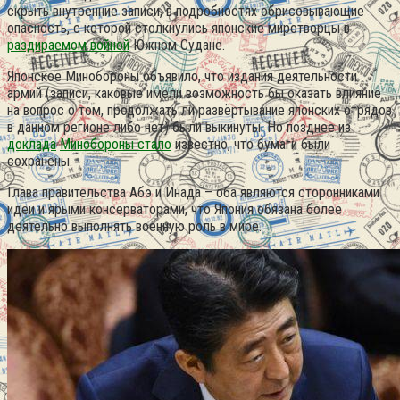
скрыть внутренние записи, в подробностях обрисовывающие
опасность, с которой столкнулись японские миротворцы в
раздираемом войной
Южном Судане.
Японское Минобороны объявило, что издания деятельности
армий (записи, каковые имели возможность бы оказать влияние
на вопрос о том, продолжать ли развёртывание японских отрядов
в данном регионе либо нет) были выкинуты. Но позднее из
доклада
Минобороны стало
известно, что бумаги были
сохранены.
Глава правительства Абэ и Инада – оба являются сторонниками
идеи и ярыми консерваторами, что Япония обязана более
деятельно выполнять военную роль в мире.