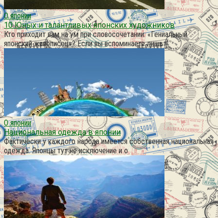
О японии
10 Юных и талантливых японских художников
Кто приходит вам на ум при словосочетании: «Гениальный
японский живописец»? Если вы вспоминаете лишь
О японии
Национальная одежда в японии
Фактически у каждого народа имеется собственная национальная
одежда. Японцы тут не исключение и о