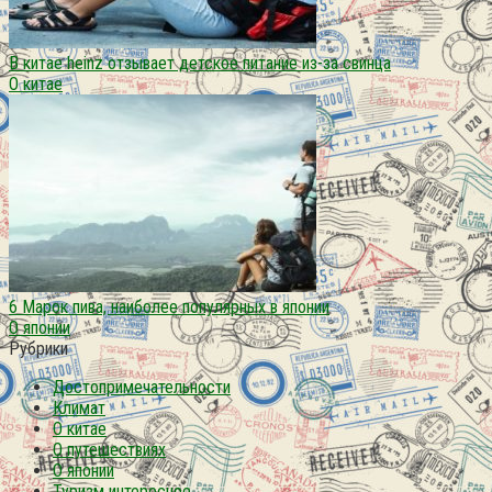
В китае heinz отзывает детское питание из-за свинца
О китае
6 Марок пива, наиболее популярных в японии
О японии
Рубрики
Достопримечательности
Климат
О китае
О путешествиях
О японии
Туризм интересное