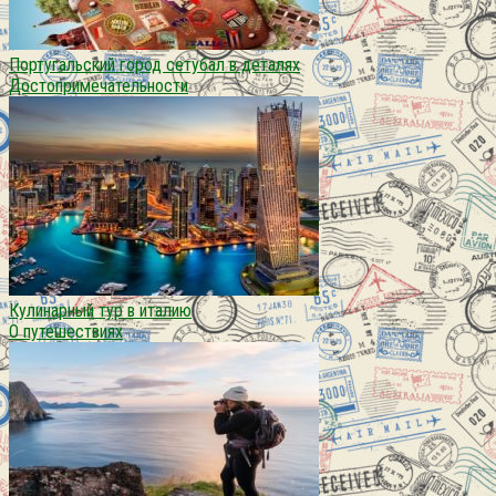
Португальский город сетубал в деталях
Достопримечательности
Кулинарный тур в италию
О путешествиях