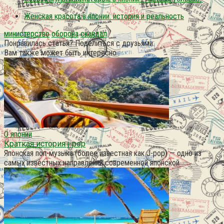
Женская красота в японии: история и реальность
министерство
оборона
скандал
Понравилась статья? Поделиться с друзьями:
Вам также может быть интересно
О японии
Краткая история j-pop
Японская поп-музыка (более известная как J-pop) — одно из
самых известных направлений современной японской