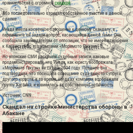
правительства с огромной
скидкой
.
Абэ последовательно отрицал собственное участие в данной
сделке.
Инада имела косвенное отношение к данному скандалу; в
парламенте ей задали вопрос, касающийся данной темы. Она
сообщила законодателям от оппозиции, что не имеет отношения
к Кагоикэ либо его компании «Моримото Гакуэн».
Но японские СМИ раскрыли судебные записи, каковые
продемонстрировали, что Инада, как юрист, воображала
«Моримото Гакуэн» на суде в 2004 году. Позднее она
подтвердила, что посещала совещание суда вместо супруга,
другого юриста, в то время, когда их компания воображала
группу Кагоикэ, и извинилась за собственную неточность.
Источник: CNN
Скандал на стройке министерства обороны в
Абакане