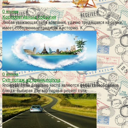
О японии
Корпоративные события
Любая уважающая себя компания, удачно трудящаяся на рынке,
имеет собственные традиции и историю. К
О японии
Суп-потаж из корня лопуха
Японские супы довольно часто являются очень своеобразные
блюда. Выбирая для вас первый рецепт супа,