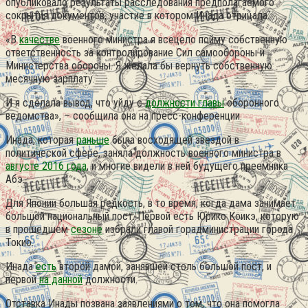
опубликовало результаты расследования предполагаемого
сокрытия документов, участие в котором Инада отрицала.
«В
качестве
военного министра я всецело пойму собственную
ответственность за контролирование Сил самообороны и
Министерства обороны. Я желала бы вернуть собственную
месячную зарплату.
И я сделала вывод, что уйду с
должности главы
оборонного
ведомства», – сообщила она на пресс-конференции.
Инада, которая
раньше
была восходящей звездой в
политической сфере, заняла должность военного министра в
августе 2016 года
, и многие видели в ней будущего преемника
Абэ.
Для Японии большая редкость, в то время, когда дама занимает
большой национальный пост. Первой есть Юрико Коикэ, которую
в прошедшем
сезоне
избрали главой горадминистрации города
Токио.
Инада
есть
второй дамой, занявшей столь большой пост, и
первой
на данной
должности.
Отставка Инады позвана заявлениями о том, что она помогла