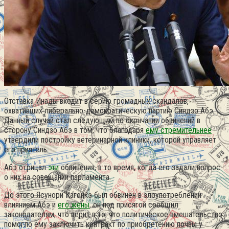
Отставка Инады входит в серию громадных скандалов,
охвативших либерально-демократическую партию Синдзо Абэ.
Данный случай стал следующим по окончании обвинений в
сторону Синдзо Абэ в том, что благодаря
ему стремительнее
утвердили постройку ветеринарной клиники, которой управляет
его приятель.
Абэ отрицал
эти
обвинения, в то время, когда его задали вопрос
о них на совещании парламента.
До этого Ясунори Кагоикэ был обвинён в злоупотреблении
влиянием Абэ и
его жены
, он под присягой сообщил
законодателям, что верит в то, что политическое вмешательство
помогло ему заключить контракт по приобретению почвы у