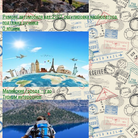
Ремонт автомобиля ваз-2107: регулировка карбюратора,
подтяжка ручника
О японии
Малийские города — гао
Туризм интересное