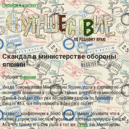
Перейти к контенту
Скандал в министерстве обороны
японии
Рубрика:
О японии
Инада Томоми, глава МинОбороны Японии, ушла в отставку по
окончании обвинений в сокрытии тайных документов минобороны.
Данный скандал стал уже последним ударом по премьеру
Синдзо Абэ, чья популярность и без того падает .
На пресс-конференции в Токио Инада Томоми объявила, что в
пятницу утром она послала письмо об отставке премьеру Синдзо
Абэ, что принял его. Она ушла в тот же
сутки
, как Минобороны