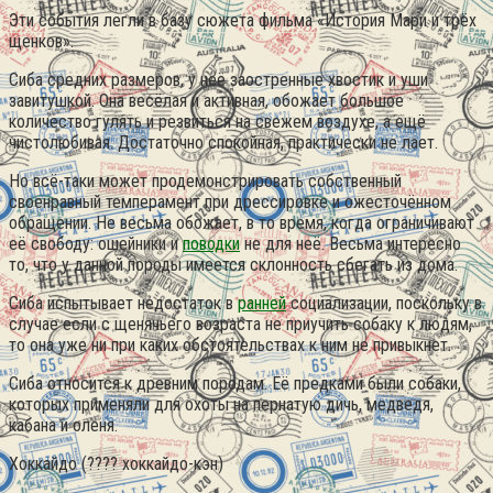
Эти события легли в базу сюжета фильма «История Мари и трёх
щенков».
Сиба средних размеров, у неё заостренные хвостик и уши
завитушкой. Она весёлая и активная, обожает большое
количество гулять и резвиться на свежем воздухе, а ещё
чистолюбивая. Достаточно спокойная, практически не лает.
Но всё-таки может продемонстрировать собственный
своенравный темперамент при дрессировке и ожесточённом
обращении. Не весьма обожает, в то время, когда ограничивают
её свободу: ошейники и
поводки
не для неё. Весьма интересно
то, что у данной породы имеется склонность сбегать из дома.
Сиба испытывает недостаток в
ранней
социализации, поскольку в
случае если с щенячьего возраста не приучить собаку к людям,
то она уже ни при каких обстоятельствах к ним не привыкнет.
Сиба относится к древним породам. Её предками были собаки,
которых применяли для охоты на пернатую дичь, медведя,
кабана и оленя.
Хоккайдо (???? хоккайдо-кэн)