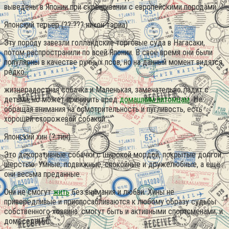
выведены в Японии при скрещивании с европейскими породами.
Японский терьер (?? ??? нихон тэриа)
Эту породу завезли голландские торговые суда в Нагасаки,
потом распространили по всей Японии. В своё время они были
популярны в качестве ручных псов, но на данный момент видятся
редко.
жизнерадостная собачка и Маленькая, замечательно ладит с
детьми, но может причинить вред
домашним питомцам
. Не
обращая внимания на осмотрительность и пугливость, есть
хорошей сторожевой собакой.
Японский хин (? тин)
Это декоративные собачки с широкой мордой, покрытые долгой
шерстью. Умные, подвижные, спокойные и дружелюбные, а ещё
они весьма преданные.
Они не смогут
жить
без внимания и любви. Хины не
привередливые и приспосабливаются к любому образу судьбы
собственного хозяина: смогут быть и активными спортсменами, и
домоседами.