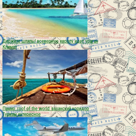
Держите шляпы! всеверную европу идет ураган
Климат
Памир. roof of the world. ваханский коридор
Туризм интересное