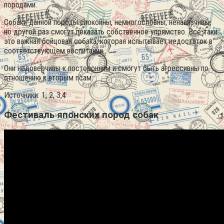
породами.
Собаки данной породы спокойны, немногословны, ненавязчивы,
но другой раз смогут показать собственное упрямство. Всё-таки
это важная бойцовая собака, которая испытывает недостаток в
соответствующем воспитании.
Они недоверчивы к посторонним и смогут быть агрессивны по
отношению к вторым псам.
Источники: 1, 2, 3,4
Фестиваль японских пород собак