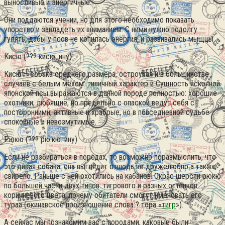
выносливые и энергичные.
Они поддаются учении, но для этого необходимо показать
упорство и завладеть их вниманием. С ними нужно подолгу
гулять, дабы у псов не копилась энергия, и развивались мыщцы.
Кисю (??? кисю: ину)
Кисю – собака среднего размера, остроухая и в большинстве
случаев с белым мехом. типичный характер и Сущность исконной
японской псы выражаются в данной породе полностью: хорошие
охотники; любящие, но предельно с опаской ведут себя с
посторонними; активные и храбрые, но в повседневной судьбе
спокойные и невозмутимые.
Рюкю (??? рю:кю: ину)
Если не разбираться в породах, то возможно поразмыслить, что
это дикая собака: она выглядит отнюдь не дружелюбно а также
свирепо. Раньше с ней охотились на кабанов. Окрас шерсти рюкю
по большей части двух типов: тигрового и разных оттенков
коричневого цвета, почему обитатели смогут именовать его
тураа (окинавское произношение слова ? тора «
тигр
»).
А сейчас мы познакомим вас с породами, каковые были