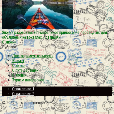
Япония разрабатывает мобильное приложение-переводчик для
объявлений на вокзалах и станциях
О японии
Рубрики
Достопримечательности
Климат
О китае
О путешествиях
О японии
Туризм интересное
Оглавление 1
Оглавление 2
© 2026 Я путешественник