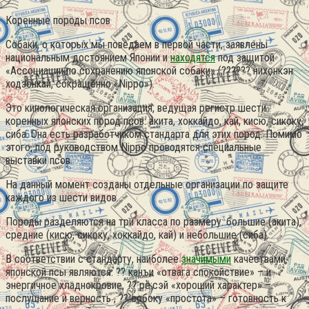
Коренные породы псов
Собаки, о которых мы поведаем в первой части, заявлены
национальным достоянием Японии и
находятся
под защитой
«Ассоциации по сохранению японской собаки» (?????? нихонкэн
ходзонкай, сокращённо «Nippo»).
Это кинологическая организация, ведущая регистр шести
коренных японских пород псов: акита, хоккайдо, кай, кисю, сикоку,
сиба. Она есть разработчиком стандарта для этих пород. Помимо
этого, под руководством Nippo проводятся специальные
выставки псов.
На данный момент созданы отдельные организации по защите
каждого из шести видов.
Породы разделяются на три класса по размеру: большие (акита),
средние (кисю, сикоку, хоккайдо, кай) и небольшие (сиба).
В соответствии с стандарту, наиболее
значимыми
качествами
японской псы являются: ?? канъи «отвага спокойствие» – и
энергичное хладнокровие, ?? рё:сэй «хороший характер» –
послушание и верность , ?? собоку «простота» – готовность к