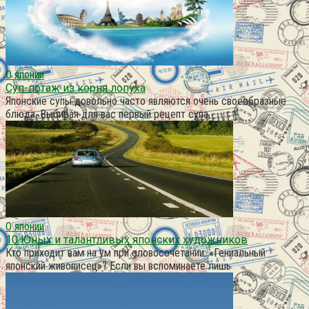
О японии
Суп-потаж из корня лопуха
Японские супы довольно часто являются очень своеобразные
блюда. Выбирая для вас первый рецепт супа,
О японии
10 Юных и талантливых японских художников
Кто приходит вам на ум при словосочетании: «Гениальный
японский живописец»? Если вы вспоминаете лишь