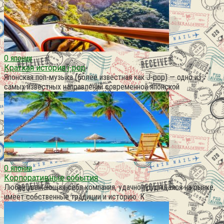
О японии
Краткая история j-pop
Японская поп-музыка (более известная как J-pop) — одно из
самых известных направлений современной японской
О японии
Корпоративные события
Любая уважающая себя компания, удачно трудящаяся на рынке,
имеет собственные традиции и историю. К