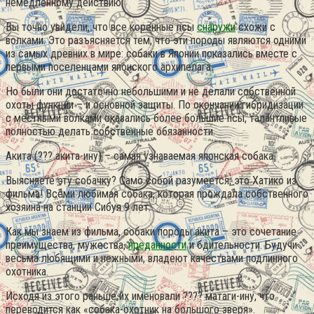
немедленному действию.
Вы точно увидели, что все коренные псы
снаружи
схожи с
волками. Это разъясняется тем, что эти породы являются одними
из самых древних в мире: собаки в Японии показались вместе с
первыми поселенцами японского архипелага.
Но были они достаточно небольшими и не делали собственной
охоты функции – и основной защиты. По окончании гибридизации
с местными волками оказались более большие псы, талантливые
полностью делать собственные обязанности.
Акита (??? акита-ину) – самая узнаваемая японская собака.
Выясняете эту собачку? Само собой разумеется, это Хатико из
фильма! Всеми любимая собака, которая прождала собственного
хозяина на станции Сибуя 9 лет.
Как мы знаем из фильма, собаки породы акита – это сочетание
преимущества, мужества,
преданности
и бдительности. Будучи
весьма любящими и нежными, владеют качествами подлинного
охотника.
Исходя из этого раньше их именовали ???? матаги-ину, что
переводится как «собака-охотник на большого зверя».