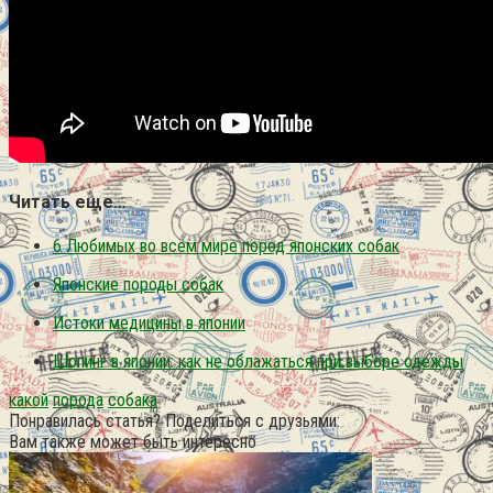
Читать еще…
6 Любимых во всём мире пород японских собак
Японские породы собак
Истоки медицины в японии
Шопинг в японии: как не облажаться при выборе одежды
какой
порода
собака
Понравилась статья? Поделиться с друзьями:
Вам также может быть интересно