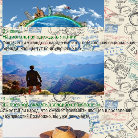
О японии
Национальная одежда в японии
Фактически у каждого народа имеется собственная национальная
одежда. Японцы тут не исключение и о
О японии
9 Способов сказать «спасибо» по-японски
Имеется ли народ, что сможет превзойти японцев в проявлении
вежливости? Возможно, вы уже понимаете