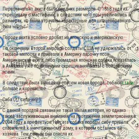
Первоначально акита были средних размеров. С 1868 года их
скрещивали с мастифами, в следствии чего псы увеличились в
размерах, но были утрачены характерные для шпицеобразного
типа черты.
Породу акита условно дробят на японскую и американскую.
По окончании Второй мировой солдаты США не удержались от
таковой милости и привезли в Америку парочку псов.
Американская акита, либо Громадная японская собака показалась
в Америке уже по окончании скрещивания акиты с бойцовскими
псами.
В следствии была выведена совсем новая порода: собаки
стали
больше и коренастее.
Сиба (?? сиба-ину )
С данной породой связана не такая милая история, но однако
также заслуживающая внимания: на протяжении землетрясения в
2004 году в префектуре Ниигата собака породы сибу привела
спасателей к уничтоженному дому, в котором остались её
хозяева. Тем самым она спасла их.