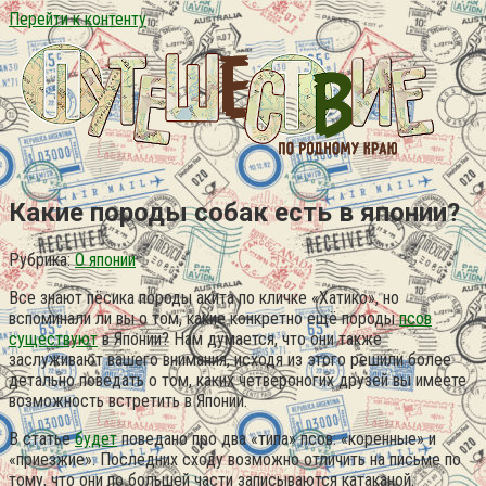
Перейти к контенту
Какие породы собак есть в японии?
Рубрика:
О японии
Все знают пёсика породы акита по кличке «Хатико», но
вспоминали ли вы о том, какие конкретно ещё породы
псов
существуют
в Японии? Нам думается, что они также
заслуживают вашего внимания, исходя из этого решили более
детально поведать о том, каких четвероногих друзей вы имеете
возможность встретить в Японии.
В статье
будет
поведано про два «типа» псов: «коренные» и
«приезжие». Последних сходу возможно отличить на письме по
тому, что они по большей части записываются катаканой.