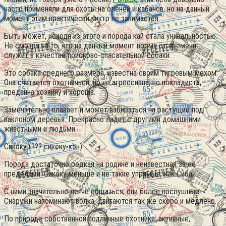
часто применяли для охоты на оленей и кабанов, но на данный
момент этим практически никто не занимается.
Быть может, исходя из этого и порода кай стала уникальностью.
Не смотря на то, что на данный момент время от времени
служит в качестве поисково-спасательной собаки.
Это собака среднего размера, известна своим тигровым мехом.
Она считается охотничьей, но не агрессивна, но покладиста,
преданна хозяину и хороша.
Замечательно плавает и может взбираться на растущие под
наклоном деревья. Прекрасно ладит с другими домашними
животными и людьми.
Сикоку (??? сикоку-кэн)
Порода достаточно редкая на родине и неизвестная за её
пределами. Сикоку меньше и не такие упрямые, как Сиба.
С ними значительно легче общаться, они более послушные.
Снаружи напоминают волка, двигаются так же скоро и медлено.
По природе собственной подлинные охотники: активные,