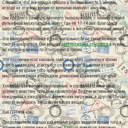
Считается, что эта порода пришла в Японию вместе с айнами,
исходя из этого их время от времени именуют айну-кэн.
Они среднего размера, крепкого телосложения, с замечательной
рельефной мускулатурой, живут где-то 11-14 лет. Благодаря
шерстяному покрову приспособлены к жёстким снежным зимам.
Эти миленькие собачки в действительности не такие нежные, как
смогут показаться. Они весьма
настороженно относятся
к чужим,
но хороши и нежны по отношению к своим.
Это охотничьи псы, каковые смогут храбро сражаться кроме
того с медведем, атакуя его со поясницы. Во время второй
мировой их кроме того применяли для определения
местонахождения и передачи донесений вражеских лагерей.
Хоккайдо-кэн весьма своенравные, и справится с ними лишь
хозяин с воистину твёрдым характером. Будучи активными псами,
нуждаются в ежедневных физических нагрузках, в другом случае
смогут вымещать энергию на ваших вещах.
Кай (??? кай-кэн)
Представители породы кай весьма редко видятся кроме того в
Японии, не говоря уже о России.
Раньше
этих псов довольно