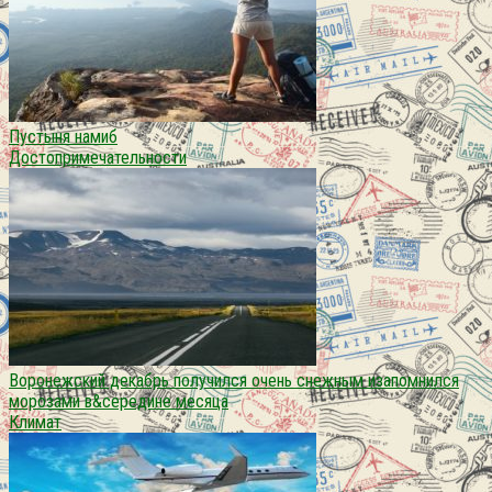
Пустыня намиб
Достопримечательности
Воронежский декабрь получился очень снежным изапомнился
морозами в&середине месяца
Климат