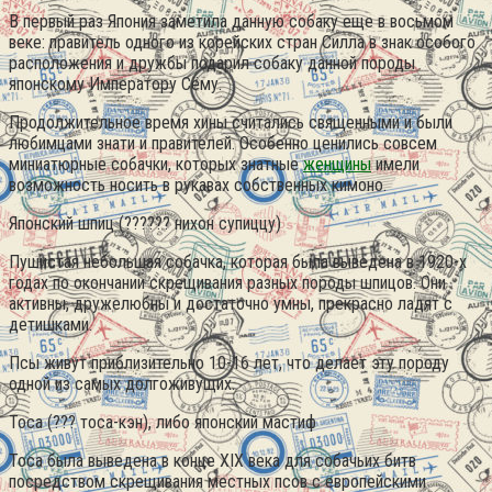
В первый раз Япония заметила данную собаку еще в восьмом
веке: правитель одного из корейских стран Силла в знак особого
расположения и дружбы подарил собаку данной породы
японскому Императору Сёму.
Продолжительное время хины считались священными и были
любимцами знати и правителей. Особенно ценились совсем
миниатюрные собачки, которых знатные
женщины
имели
возможность носить в рукавах собственных кимоно.
Японский шпиц (?????? нихон супиццу)
Пушистая небольшая собачка, которая была выведена в 1920-х
годах по окончании скрещивания разных породы шпицов. Они
активны, дружелюбны и достаточно умны, прекрасно ладят с
детишками.
Псы живут приблизительно 10-16 лет, что делает эту породу
одной из самых долгоживущих.
Тоса (??? тоса-кэн), либо японский мастиф
Тоса была выведена в конце XIX века для собачьих битв
посредством скрещивания местных псов с европейскими