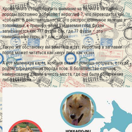
Кроме этого стоит обратить внимание на то, что к заглавию
породы постоянно добавляют иероглиф ?, что переводится как
«собака».
В действительности, это распространённое явление в
топонимике, к примеру, всем узнаваемая гора Фудзи
записывается как ??? фудзи-сан, где ?? фудзи – это
наименование горы, а ? сан – гора.
Такую же обстановку вы заметите и тут. Иероглиф в заглавии
пород может читаться как «ину» либо как «кэн».
А вот маленькая карта, которая окажет помощь осознать, откуда
родом определённая порода псов. В большинстве случаев,
наименование давали в честь места, где она была обнаружена
либо выведена.