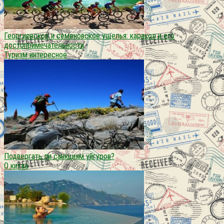
Георгиевское и семеновское ущелья: каракол и его
достопримечательности
Туризм интересное
Подвергать ли санкциям уйгуров?
О китае