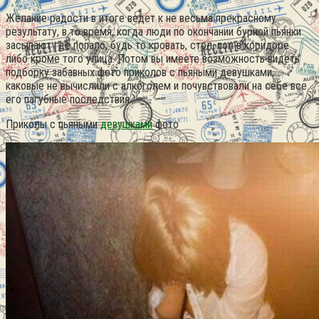
Желание радости в итоге ведет к не весьма прекрасному
результату, в то время, когда люди по окончании бурной пьянки
засыпают где попало, будь то кровать, стол, пол в коридоре
либо кроме того улица. Потом вы имеете возможность видеть
подборку забавных фото приколов с пьяными девушками,
каковые не вычислили с алкоголем и почувствовали на себе все
его пагубные последствия.
Приколы с пьяными
девушками
фото