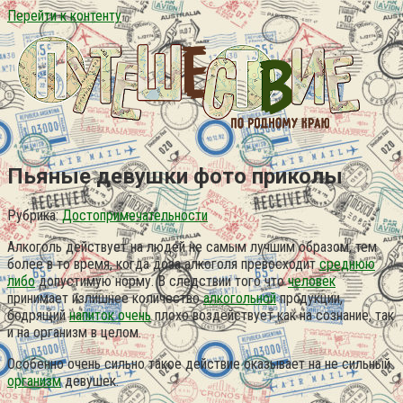
Перейти к контенту
Пьяные девушки фото приколы
Рубрика:
Достопримечательности
Алкоголь действует на людей не самым лучшим образом, тем
более в то время, когда доза алкоголя превосходит
среднюю
либо
допустимую норму. В следствии того что
человек
принимает излишнее количество
алкогольной
продукции,
бодрящий
напиток очень
плохо воздействует как на сознание, так
и на организм в целом.
Особенно очень сильно такое действие оказывает на не сильный
организм
девушек.