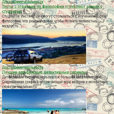
Достопримечательности
Тесты с ответами по философии углубляют знания у
студентов
Студентов Институтов смогут столкнуться с изучением курса
философии, что рекомендован чтобы познать полностью
мудрость
Достопримечательности
Лучшие зарубежные детективные сериалы
Детективные сериалы пользуются большой популярностью.
Современная графика, потрясающая игра актеров и интересные
сюжеты завлекают