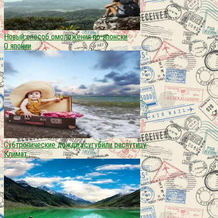
Новый способ омоложения по-японски
О японии
Субтропические дожди усугубили распутицу
Климат