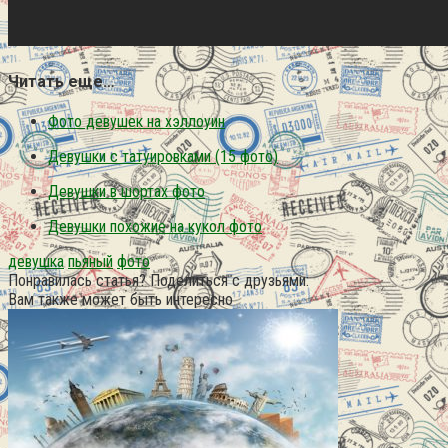
Читать еще…
Фото девушек на хэллоуин
Девушки с татуировками (15 фото)
Девушки в шортах фото
Девушки похожие на кукол фото
девушка
пьяный
фото
Понравилась статья? Поделиться с друзьями:
Вам также может быть интересно