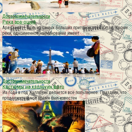
Достопримечательности
Река ара-ошей
Ара-Ошей — один из самых больших притоков реки Китой. Кроме
реки, одноименное наименование имеет
Достопримечательности
Костюмы на хэллоуин фото
Из года в год Хэллоуин делается всё популярнее. Праздник, что
продолжительное время был известен