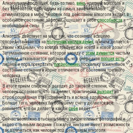
Алкогольная продукция, будь то пиво,
вино
, крепкий алкоголь и
без того потом, есть одним из самых замечательных
стимуляторов в мире.
Человек под действием алкоголя входит в
особенное состояние эйфории, ощущает в себе
способности
и
необычайные силы.
Алкоголь действует на мозг так, что сознание всецело
сосредотачивается на
получении наслаждения
, причём делается
таким «жадным», что всегда требует всё новой и новой дозы.
Затуманенное сознание, которое наряду с
этим думается
чистым
и ясным, отказывается осознавать, что очередная
порция есть
лишней и пора прекратить
потребление
, поскольку поменянное
состояние сознания в корне отличается от состояния трезвого
человека.
В итоге приём спиртного доходит до таковой степени, что
человек осознавать, что он делает, практически
выходит
из
строя социальная ответственность и всякое здравомыслие.
Больше того, человеку по большему счёту делается всё
равняется, что он делает и как он
себя
ведёт.
Сейчас возможно отыскать много уморительных фотографий и
видео с пьяными людьми. Пожалуй, никто не имеет возможности
так отличиться, как человек под действием алкоголя.