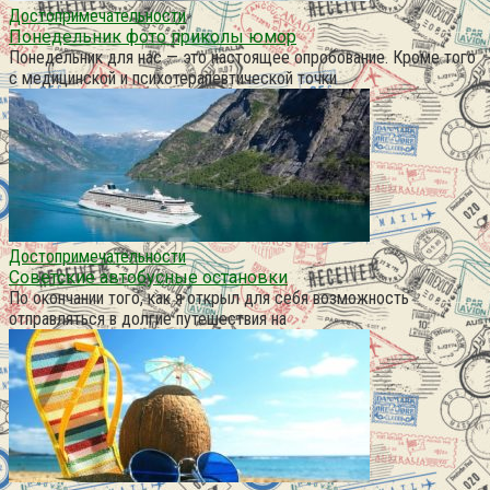
Достопримечательности
Понедельник фото приколы юмор
Понедельник для нас — это настоящее опробование. Кроме того
с медицинской и психотерапевтической точки
Достопримечательности
Советские автобусные остановки
По окончании того, как я открыл для себя возможность
отправляться в долгие путешествия на