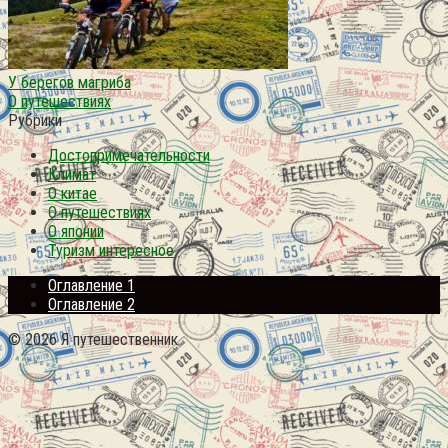
У берегов магриба
О путешествиях
Рубрики
Достопримечательности
Климат
О китае
О путешествиях
О японии
Туризм интересное
Оглавление 1
Оглавление 2
© 2026 Я путешественник