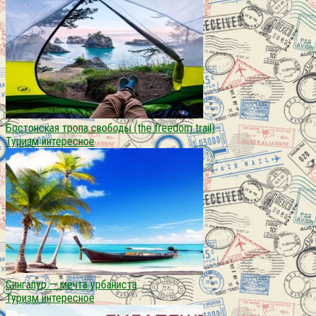
Бостонская тропа свободы (the freedom trail)
Туризм интересное
Сингапур — мечта урбаниста
Туризм интересное