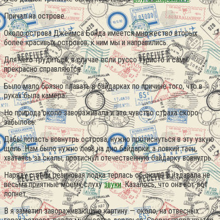
Причал на острове.
Около острова Джеймса Бонда имеется множество вторых
более красивых островов, к ним мы и направились.
Для чего трудиться, в случае если руссо туристо и сами
прекрасно справляются.
Было мало боязно плавать в байдарках по причине того, что в
руках была камера.
Но природа около завораживала и это чувство страха скоро
забылось.
Дабы попасть вовнутрь острова, нужно протиснуться в эту узкую
щель. Нам было нужно лечь на дно байдарки, а ловкий таец,
хватаясь за скалы, протиснул отечественную байдарку вовнутрь.
Наряду с этим резиновая лодка терлась об скалы и издавала не
весьма приятные моему слуху
звуки
. Казалось, что она вот-вот
лопнет.
В я заметил завораживающую картину — около, на отвесных