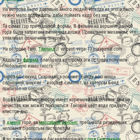
На острове было довольно много людей. Исходя из этого было
нужно мало подождать, дабы поймать кадр без них.
Та самая гор причудливой формы. В фильме на вершине данной
гора была запрятана солнечная пушка. Правильнее механизм, что
улавливал солнечную энергию.
На острове Тапу,
Таиланд
// vincent-vega-13.livejournal.com
Кадры из
фильма
, благодаря которому эти острова получили
глобальную известность.
Через 60 секунд Скараманга покажет Бонду всю мощь
солнечной энергии — взорвет самолет, на котором Бонд
прилетел на остров.
Вода в данной местности имеет коричневатый оттенок. Она не
нечистая, как может показаться. Таковой цвет воде придает
илистое дно.
В
данной
горе, за
массивной дверью
, пребывала резиденция
человека с золотым пистолетом
А по данной тропинке бегал коротышка-
слуга Скараманги
.