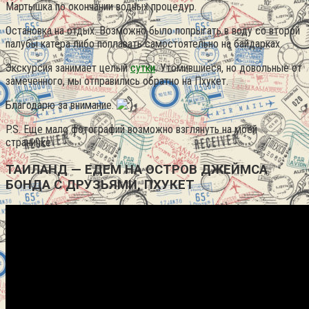
Мартышка по окончании водных процедур.
Остановка на отдых. Возможно было попрыгать в воду со второй
палубы катера либо поплавать самостоятельно на байдарках.
Экскурсия занимает целый
сутки
. Утомившиеся, но довольные от
замеченного, мы отправились обратно на Пхукет.
Благодарю за внимание.
P.S. Еще мало фотографий возможно взглянуть на моей
страничке
ТАИЛАНД — ЕДЕМ НА ОСТРОВ ДЖЕЙМСА
БОНДА С ДРУЗЬЯМИ, ПХУКЕТ