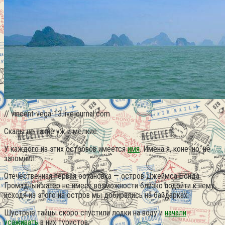
// vincent-vega-13.livejournal.com
Скалы не такие уж и мелкие.
У каждого из этих островов имеется
имя
. Имена я, конечно, не
запомнил.
Отечественная первая остановка — остров Джеймса Бонда.
Громадный катер не имеет возможности близко подойти к нему,
исходя из этого на остров мы добирались на байдарках.
Шустрые тайцы скоро спустили лодки на воду и
начали
усаживать
в них туристов.