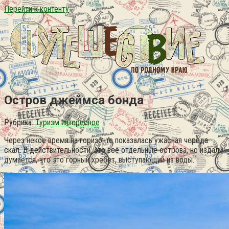
Перейти к контенту
Остров джеймса бонда
Рубрика:
Туризм интересное
Через некое время на горизонте показалась ужасная череда
скал. В действительности, это все отдельные острова, но издали
думается, что это горный хребет, выступающий из воды.