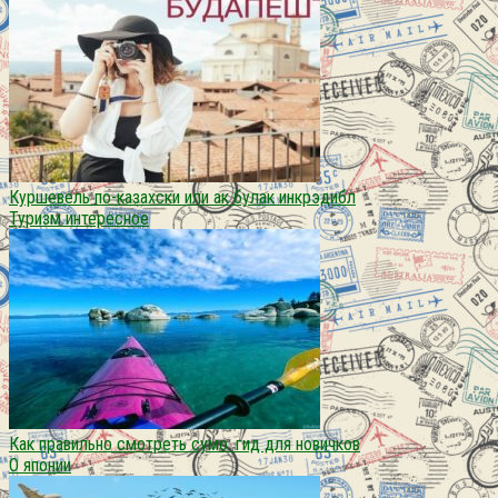
Куршевель по-казахски или ак булак инкрэдибл
Туризм интересное
Как правильно смотреть сумо: гид для новичков
О японии