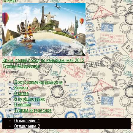
Климат
Крым. пеший поход по каньонам. май 2012
Туризм интересное
Рубрики
Достопримечательности
Климат
О китае
О путешествиях
О японии
Туризм интересное
Оглавление 1
Оглавление 2