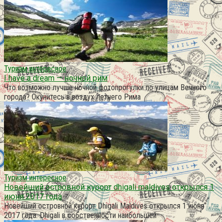
Туризм интересное
I have a dream — ночной рим
Что возможно лучше ночной фотопрогулки по улицам Вечного
города? Окунитесь в воздух летнего Рима
Туризм интересное
Новейший островной курорт dhigali maldives открылся 1
июня 2017 года
Новейший островной курорт Dhigali Maldives открылся 1 июня
2017 года. Dhigali в собственности наибольшей