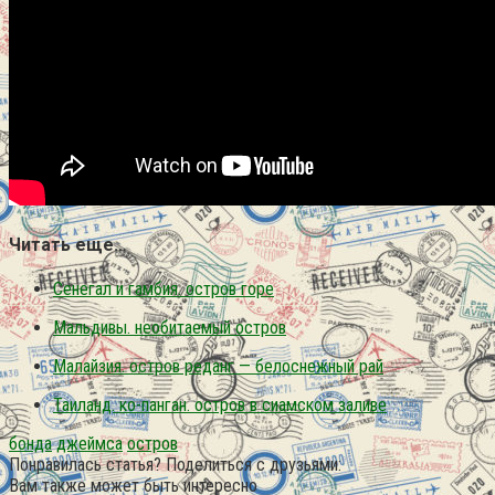
Читать еще…
Сенегал и гамбия. остров горе
Мальдивы. необитаемый остров
Малайзия. остров реданг — белоснежный рай
Таиланд. ко-панган. остров в сиамском заливе
бонда
джеймса
остров
Понравилась статья? Поделиться с друзьями:
Вам также может быть интересно