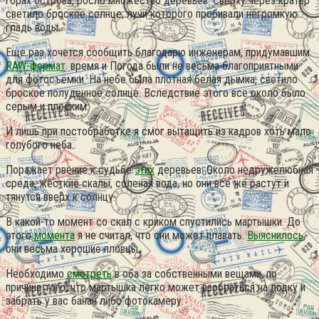
горах острова, росло множество деревьев. Сверху через кратер
светило броское солнце, лучи которого пробивали негромкую
гладь воды.
Еще раз хочется сообщить благодарю инженерам, придумавшим
RAW-формат
. время и Погода были не весьма благоприятными
для фотосъёмки. На небе была плотная белая дымка, светило
броское полуденное солнце. Вследствие этого все около было
серым и плоским.
И лишь при постобработке я смог вытащить из кадров хоть мало
голубого неба.
Поражает рвение к судьбе
этих
деревьев. Около недружелюбная
среда, жёсткие скалы, соленая вода, но они все же растут и
тянутся вверх к солнцу.
В какой-то момент со скал с криком спустились мартышки. До
этого
момента
я не считал, что они может плавать.
Выяснилось
,
они весьма хорошие пловцы.
Необходимо
смотреть
в оба за собственными вещами, по
причине того, что мартышка легко может взобраться на лодку и
забрать у вас банан либо фотокамеру.