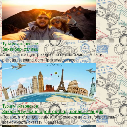
Туризм интересное
Занзибар. отливы
А вот они же (центр кадра), но спустя 5 часов. // sam-
plahotin.livejournal.com Практически все
Туризм интересное
Закат на вулкане эден. окленд, новая зеландия
Первое, что ты делаешь, в то время, когда опять обретаешь
возможность сказать — задаёшь