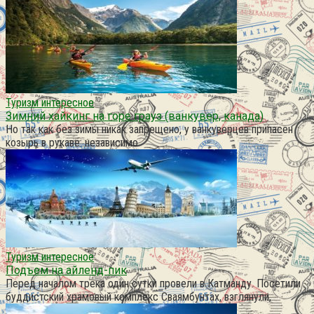
Туризм интересное
Зимний хайкинг на горе грауз (ванкувер, канада)
Но так как без зимы никак запрещено, у ванкуверцев припасен
козырь в рукаве: независимо
Туризм интересное
Подъем на айленд-пик
Перед началом трека один сутки провели в Катманду. Посетили
буддистский храмовый комплекс Сваямбунтах, взглянули,