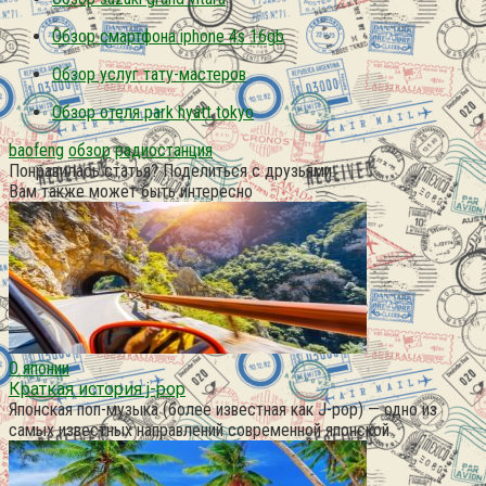
Обзор смартфона iphone 4s 16gb
Обзор услуг тату-мастеров
Обзор отеля park hyatt tokyo
baofeng
обзор
радиостанция
Понравилась статья? Поделиться с друзьями:
Вам также может быть интересно
О японии
Краткая история j-pop
Японская поп-музыка (более известная как J-pop) — одно из
самых известных направлений современной японской