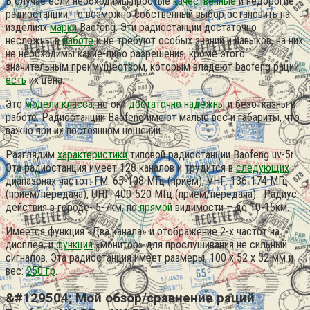
В случае если необходимы простые
качественные
и недорогие
радиостанции, то возможно собственный выбор остановить на
изделиях
марки
Baofeng.
Эти радиостанции достаточно
несложны в
работе
и не требуют особых знаний и навыков, на них
не необходимы какие-либо разрешения, кроме этого
значительным преимуществом, которым владеют baofeng рации,
есть
их цена.
Это
модели класса
, но они
достаточно надежны
и безотказны в
работе. Радиостанции Baofeng имеют малые вес и габариты, что
важно при их постоянном ношении.
Разглядим
характеристики
типовой радиостанции Baofeng uv-5r.
Эта радиостанция имеет 128 каналов и трудится в
следующих
диапазонах частот: FM: 65-108 МГц (прием), VHF: 136-174 МГц
(прием/передача), UHF: 400-520 МГц (прием/передача). Радиус
действия в городе- 5-7км, по
прямой
видимости – до 10-15км.
Имеется функция «Два канала» и отображение 2-х частот на
дисплее, и
функция
«монитор» для прослушивания не сильный
сигналов. Эта радиостанция имеет размеры, 100 х 52 x 32 мм и
вес:
250 гр
.
&#129504; Мой обзор/сравнение раций