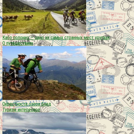
Кабо полонио — одно из самых странных мест уругвая
О путешествиях
Окрестности озера блед
Туризм интересное