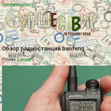
Перейти к контенту
Обзор радиостанций baofeng
Рубрика:
О японии