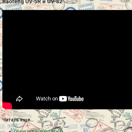
Baofeng UV-5R и UV-82
Читать еще…
Обзор suzuki grand vitara