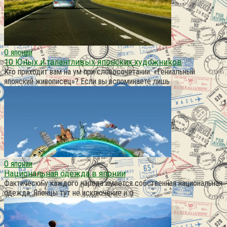
О японии
10 Юных и талантливых японских художников
Кто приходит вам на ум при словосочетании: «Гениальный
японский живописец»? Если вы вспоминаете лишь
О японии
Национальная одежда в японии
Фактически у каждого народа имеется собственная национальная
одежда. Японцы тут не исключение и о