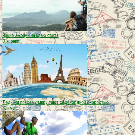
Яркие эмоции на краю света
О японии
Ледники повсему миру тают с&рекордной скоростью
Климат