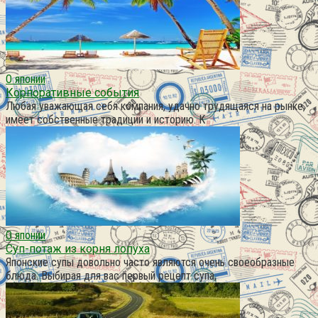
О японии
Корпоративные события
Любая уважающая себя компания, удачно трудящаяся на рынке,
имеет собственные традиции и историю. К
О японии
Суп-потаж из корня лопуха
Японские супы довольно часто являются очень своеобразные
блюда. Выбирая для вас первый рецепт супа,