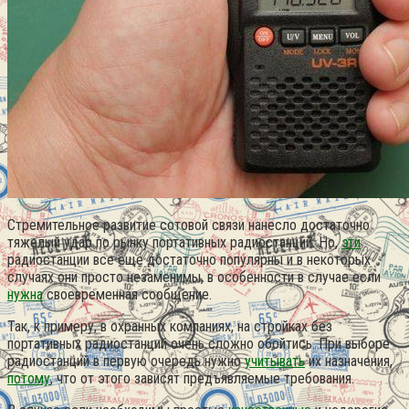
Стремительное развитие сотовой связи нанесло достаточно
тяжелый удар по рынку портативных радиостанций. Но,
эти
радиостанции все еще достаточно популярны и в некоторых
случаях они просто незаменимы, в особенности в случае если
нужна
своевременная сообщение.
Так, к примеру, в охранных компаниях, на стройках без
портативных радиостанций очень сложно обойтись. При выборе
радиостанций в первую очередь нужно
учитывать
их назначения,
потому
, что от этого зависят предъявляемые требования.