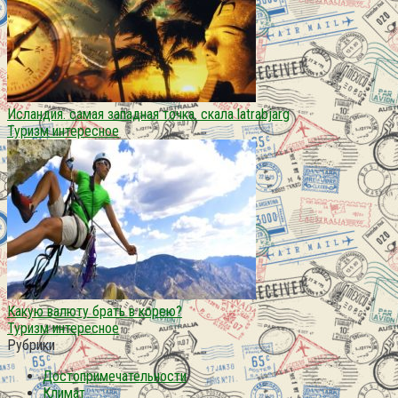
Исландия. самая западная точка. скала latrabjarg
Туризм интересное
Какую валюту брать в корею?
Туризм интересное
Рубрики
Достопримечательности
Климат