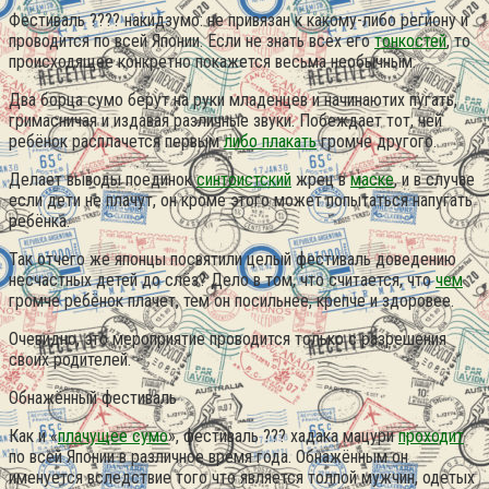
Фестиваль ???? накидзумо: не привязан к какому-либо региону и
проводится по всей Японии.
Если не знать всех его
тонкостей
, то
происходящее конкретно покажется весьма необычным.
Два борца сумо берут на руки младенцев и начинаютих пугать,
гримасничая и издавая различные звуки. Побеждает тот, чей
ребёнок расплачется первым
либо плакать
громче другого.
Делает выводы поединок
синтоистский
жрец в
маске
, и в случае
если дети не плачут, он кроме этого может попытаться напугать
ребёнка.
Так отчего же японцы посвятили целый фестиваль доведению
несчастных детей до слёз? Дело в том, что считается, что
чем
громче ребёнок плачет, тем он посильнее, крепче и здоровее.
Очевидно, это мероприятие проводится только с разрешения
своих родителей.
Обнажённый фестиваль
Как и «
плачущее сумо
», фестиваль ??? хадака мацури
проходит
по всей Японии в различное время года. Обнажённым он
именуется вследствие того что является толпой мужчин, одетых