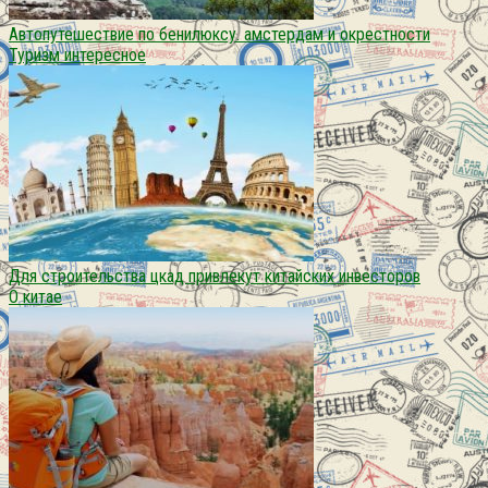
Автопутешествие по бенилюксу. амстердам и окрестности
Туризм интересное
Для строительства цкад привлекут китайских инвесторов
О китае