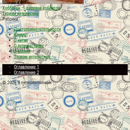
Хоббитон — деревня хоббитов
Туризм интересное
Рубрики
Достопримечательности
Климат
О китае
О путешествиях
О японии
Туризм интересное
Оглавление 1
Оглавление 2
© 2026 Я путешественник