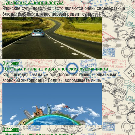
Суп-потаж из корня лопуха
Японские супы довольно часто являются очень своеобразные
блюда. Выбирая для вас первый рецепт супа,
О японии
10 Юных и талантливых японских художников
Кто приходит вам на ум при словосочетании: «Гениальный
японский живописец»? Если вы вспоминаете лишь
О японии