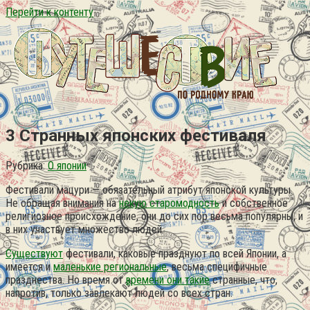
Перейти к контенту
3 Странных японских фестиваля
Рубрика:
О японии
Фестивали мацури — обязательный атрибут японской культуры.
Не обращая внимания на
некую старомодность
и собственное
религиозное происхождение, они до сих пор весьма популярны, и
в них участвует множество людей.
Существуют
фестивали, каковые празднуют по всей Японии, а
имеется и
маленькие региональные
, весьма специфичные
празднества. Но время от
времени они такие
странные, что,
напротив, только завлекают людей со всех стран.