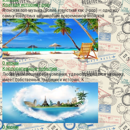
Краткая история j-pop
Японская поп-музыка (более известная как J-pop) — одно из
самых известных направлений современной японской
О японии
Корпоративные события
Любая уважающая себя компания, удачно трудящаяся на рынке,
имеет собственные традиции и историю. К
О японии