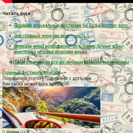
Читать еще…
Японские музыкальные фестивали fuji rock и summer sonic
Эти странные японские ёкаи — часть 1
Японские жёны великолепны! пять причин, почему жёны-
иностранки не ровня японским жёнам
Такая странная, но все же любимая японская кухня москвы
странный
фестиваль
японский
Понравилась статья? Поделиться с друзьями:
Вам также может быть интересно
О японии