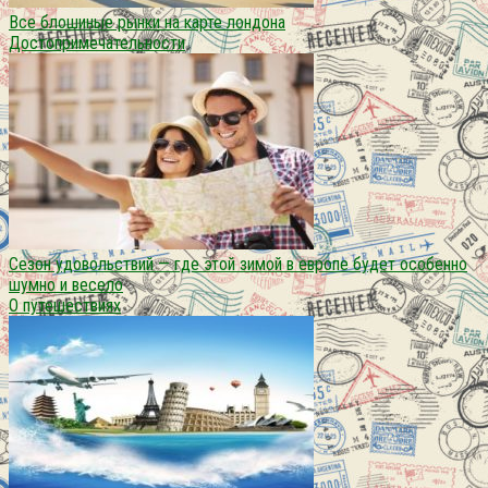
Все блошиные рынки на карте лондона
Достопримечательности
Сезон удовольствий — где этой зимой в европе будет особенно
шумно и весело
О путешествиях