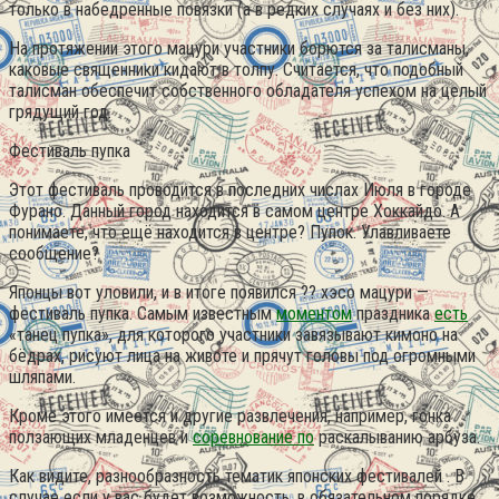
только в набедренные повязки (а в редких случаях и без них).
На протяжении этого мацури участники борются за талисманы,
каковые священники кидают в толпу. Считается, что подобный
талисман обеспечит собственного обладателя успехом на целый
грядущий год.
Фестиваль пупка
Этот фестиваль проводится в последних числах Июля в городе
Фурано. Данный город находится в самом центре Хоккайдо. А
понимаете, что ещё находится в центре? Пупок. Улавливаете
сообщение?
Японцы вот уловили, и в итоге появился ?? хэсо мацури —
фестиваль пупка. Самым известным
моментом
праздника
есть
«танец пупка», для которого участники завязывают кимоно на
бёдрах, рисуют лица на животе и прячут головы под огромными
шляпами.
Кроме этого имеется и другие развлечения, например, гонка
ползающих младенцев и
соревнование по
раскалыванию арбуза.
Как видите, разнообразность тематик японских фестивалей . В
случае если у вас будет возможность, в обязательном порядке