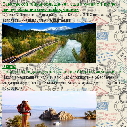
Банковской тайны больше нет: сша и китай с 1 июля
начнут обмениваться информацией
С 1 июля неплательщики налогов в Китае и США не смогут
запрятать индивидуальные квитанции
О китае
Процент голодающих в сша втрое больше, чем в китае
Число американцев, испытывающих сложности в обеспечении
медицинским обеспечением и пищей, достигло самого низкого
показателя