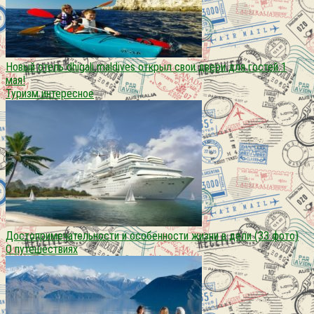
Новый отель dhigali maldives открыл свои двери для гостей 1
мая!
Туризм интересное
Достопримечательности и особенности жизни в дели (33 фото)
О путешествиях