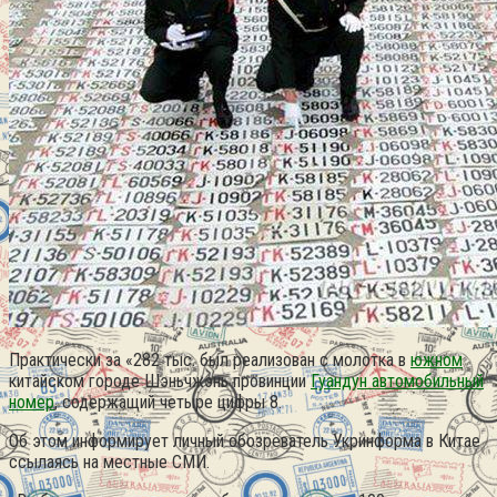
Практически за «282 тыс. был реализован с молотка в
южном
китайском городе Шэньчжэнь провинции
Гуандун автомобильный
номер
, содержащий четыре цифры 8.
Об этом информирует личный обозреватель Укринформа в Китае
ссылаясь на местные СМИ.