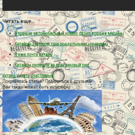
Читать еще…
В шанхае автомобильный номер стоит дороже машины
Китайцы завалили сша поддельными «правами»
Я уже почти китаец
Китайцы перешли на пластиковый рис
китаец
купить
счастливый
Понравилась статья? Поделиться с друзьями:
Вам также может быть интересно