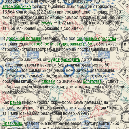
«В общем итоге на аукционе было реализовано 100
автомобильных
регистрационных знаков общей стоимостью
13,564 млн юаней ($2,2 млн) при средней цене на номер — 130
тыс. юаней. Среди них номерной символ с комбинацией В8888R
ушел за рекордную
сумму
— 1,72 млн юаней, а номер B9999S —
за 1,68 млн юаней», — сказано в сообщении.
В
дорожной полиции
заверили, что все
собранные средства
отправятся на
потребности
автодорожных работ
: обслуживание и
строительство автострад, и на помощь пострадавшим в ДТП.
Аукцион не закончен, он
будет
проходить
до 29 января,
ежедневно утром и вечером будут разыгрываться по 50
номеров. Все самые «козырные» номера уже реализованы — 8, 9
и 6 считаются самыми радостными цифрами, потому, что
созвучны китайским
словам
со значением
богатства
и успеха
либо считаются знаками счастья, достатка, карьеры в китайской
нумерологии.
Как
ранее
информировал Укринформ, семь лет назад на
подобном аукционе в г. Вэньчжоу восточной провинции Чжэцзян
за 1 млн юаней был реализован номер «99999».
Правильно
, «радостные номера» не разрешается дарить либо
перепродавать. Срок действия таких номеров ограничен.