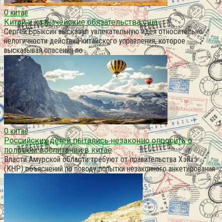
О китае
Китай и казначейские обязательства сша
Сергей Брыксин высказал увлекательную идея относительно
нелогичности действий китайского управления, которое
высказывая опасения по
О китае
Российских детей пытались незаконно опросить о
половом воспитании в китае
Власти Амурской области требуют от правительства Хэйхэ
(КНР) объяснений по поводу попытки незаконного анкетирования