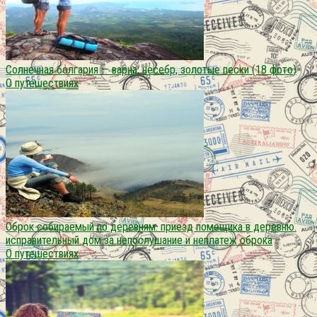
Солнечная болгария — варна, несебр, золотые пески (18 фото)
О путешествиях
Оброк собираемый по деревням. приезд помещика в деревню.
исправительный дом за непослушание и неплатеж оброка
О путешествиях