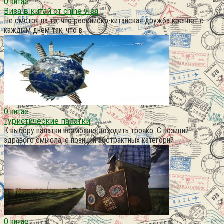
О китае
Виза в китай от chine visa
Не смотря на то, что российско-китайская дружба крепнет с
каждым днем так, что в
О китае
Туристические палатки
К выбору палатки возможно доходить трояко. С позиций
здравого смысла, с позиций абстрактных категорий
О китае