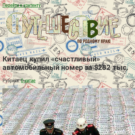
Перейти к контенту
Китаец купил «счастливый»
автомобильный номер за $282 тыс.
Рубрика:
О китае