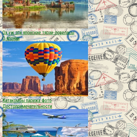
Ох уж эти японские тяраи-ловеласы
О японии
Катакомбы парижа фото
Достопримечательности