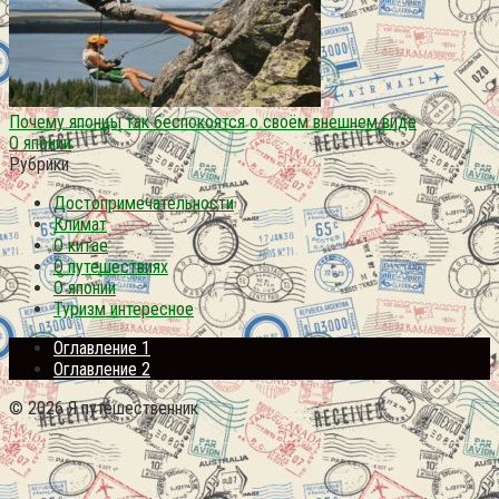
Почему японцы так беспокоятся о своём внешнем виде
О японии
Рубрики
Достопримечательности
Климат
О китае
О путешествиях
О японии
Туризм интересное
Оглавление 1
Оглавление 2
© 2026 Я путешественник