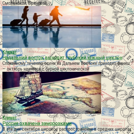
Смоленской, Брянской,
Климат
Надальний восток выходит глубокий южный циклон
Спокойному течению осени на Дальнем Востоке приходит финиш
— октябрь начнётся с бурной циклонической
Климат
Россия охвачена заморозками
В эти дни сентября широкое распространение в средних широтах