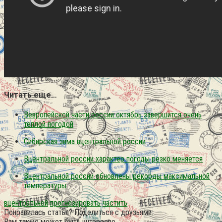
Читать еще…
Вевропейской части россии октябрь завершится очень
теплой погодой
Сибирская зима вцентральной россии
Вцентральной россии характер погоды резко меняется
Вцентральной россии обновлены рекорды максимальной
температуры
вцентральной
прогнозировать
частить
Понравилась статья? Поделиться с друзьями:
Вам также может быть интересно