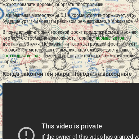
может повалить деревья, оборвать электролинии.
Национальная метеослужба США кроме этого информирует, что
будущие ураганы чреваты разливом рек, например, в Арканзасе.
В понедельник-вторник грозовой фронт продолжит смещаться на
юго-восток, громадна возможность торнадо,
порывы ветра
достигнут 93 км/ч. По окончании того как грозовой фронт минует,
по расчетам метеорологов, американцев ожидает достаточно
прохладная погода
, температура опустится ниже климатической
нормы.
Когда закончится жара. Погода на выходные