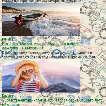
России приобретают ночные заморозки. Минувшей
Климат
Погода в черноземье: впереди прохладные и
дождливые выходные
К собственному календарному экватору осень подошла в
простом для октября хмуром настроении. Циклоны «забрали
Климат
Обратстве антициклонов, или вторая серия бабьего лета
в&москве