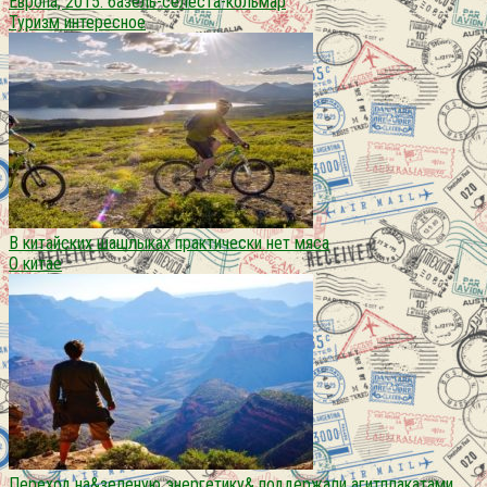
Европа, 2015. базель-селеста-кольмар
Туризм интересное
В китайских шашлыках практически нет мяса
О китае
Переход на&зеленую энергетику& поддержали агитплакатами