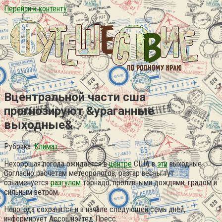
Перейти к контенту
Вцентральной части сша
прогнозируют &ураганные
выходные&
Рубрика:
Климат
Нехорошая погода ожидается в
центре
США в
эти
выходные.
Согласно расчетам метеорологов, разгар весны тут
ознаменуется
разгулом
торнадо, проливными дождями, градом и
сильным ветром.
Непогода сохранится и в начале следующей семь дней,
информирует Ассошиэйтед Пресс.