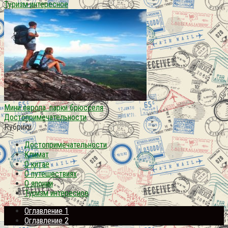
Туризм интересное
Мини европа. парки брюсселя
Достопримечательности
Рубрики
Достопримечательности
Климат
О китае
О путешествиях
О японии
Туризм интересное
Оглавление 1
Оглавление 2