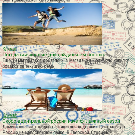
Климат
Погода ввыходные дни на&дальнем востоке
Ещё 18 мм осадков добавлены в Магадане в июльскую копилку
осадков за текущую семь
Климат
Скоро вцентральной россии начется лыжный сезон
Доминирование холодных антициклонов держит Центральную
Россию на малоснежном пайке. В Тверской, Столичной,