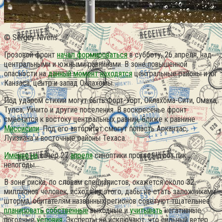
© Sergey Nivens
Грозовой фронт
начал формироваться
в субботу, 26 апреля, над
центральными и южными равнинами.
В зоне повышенной
опасности на
данный
момент
находятся
центральные районы и юг
Канзаса, центр и запад Оклахомы.
Под ударом стихии могут быть Форт-Уорт, Оклахома-Сити, Омаха,
Тулса, Уичито и другие поселения. В воскресенье фронт
сместится к востоку центральных равнин, ближе к равнине
Миссисипи
. Под его авторитет смогут попасть Арканзас,
Луизиана и восточные районы Техаса.
Именно на
вечер 27
апреля
синоптики прогнозируют пик
непогоды.
В зоне риска, по словам специалистов, окажется около 32
миллионов человек, исходя из этого, дабы не стать заложниками
шторма, обитателям названных регионов советуют тщательнее
планировать собственные
выходные и
учитывать
негативные
погодные
условия
. Эксперты не исключают, что сильный ветер