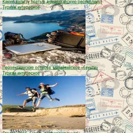
Какую валюту брать в доминиканскую республику?
Туризм интересное
Перхентианские острова. малайзийское «баунти»
Туризм интересное