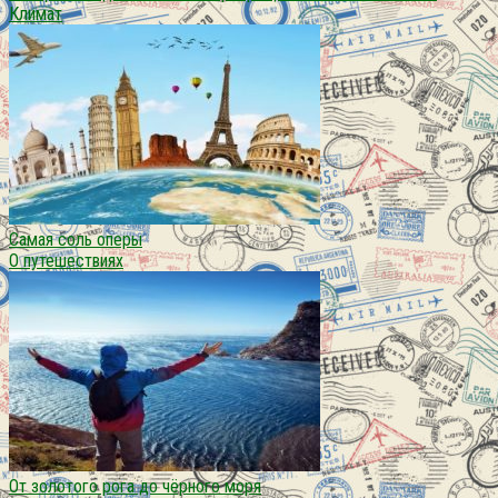
Климат
Самая соль оперы
О путешествиях
От золотого рога до чёрного моря