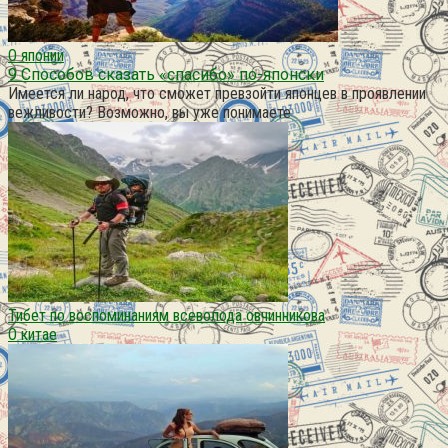
О японии
9 Способов сказать «спасибо» по-японски
Имеется ли народ, что сможет превзойти японцев в проявлении
вежливости? Возможно, вы уже понимаете
Тибет по воспоминаниям всеволода овчинникова
О китае