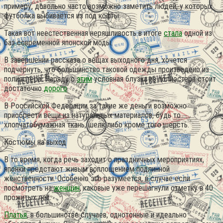
примеру, довольно часто возможно заметить людей, у которых
футболка выбивается из под кофты.
Такая вот неестественная неряшливость в итоге
стала
одной из
баз современной японской моды.
В завершении рассказа о вещах выходного дня, хочется
подчернуть, что большинство таковой одежды произведено из
полиэстера. Наряду с
этим
условная блузка из полиэстера стоит
достаточно
дорого
.
В Российской Федерации за такие же деньги возможно
приобрести вещи из натуральных материалов, будь то
хлопчатобумажная ткань, шелк либо кроме того шерсть.
Костюмы на выход
В то время, когда речь заходит о праздничных мероприятиях,
японки предстают живым воплощением подлинной
женственности. Особенно это разумеется, в случае если
посмотреть на
женщин
, каковые уже перешагнули отметку в 40
прожитых лет.
Платья
, в большинстве случаев, однотонные и идеально