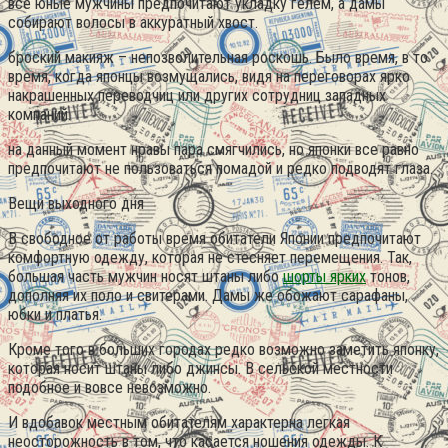
все юные мужчины предпочитают укладку гелем, а дамы
собирают волосы в аккуратный хвост.
броский макияж – непозволительная роскошь. Было время, в то
время, когда японцы возмущались, видя на переговорах ярко
накрашенных переводчиц или других сотрудниц западных
компаний.
на данный момент нравы пара смягчились, но японки все равно
предпочитают не пользоваться помадой и редко подводят глаза.
Вещи выходного дня
В свободное от работы время обитатели Японии предпочитают
комфортную одежду, которая не стесняет перемещения. Так,
большая часть мужчин носят штаны либо
шорты ярких
тонов,
дополняя их поло и свитерами. Дамы же обожают сарафаны,
юбки и платья.
Кроме того в больших городах редко возможно заметить японку,
которая носит штаны либо джинсы. В сельской местности
подобное и вовсе невозможно.
И вдобавок местным обитателям характерна легкая
неосторожность в том, что касается ношения одежды. К