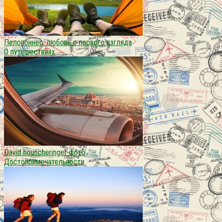
Пелопоннес: любовь с первого взгляда
О путешествиях
David houncheringer фото
Достопримечательности