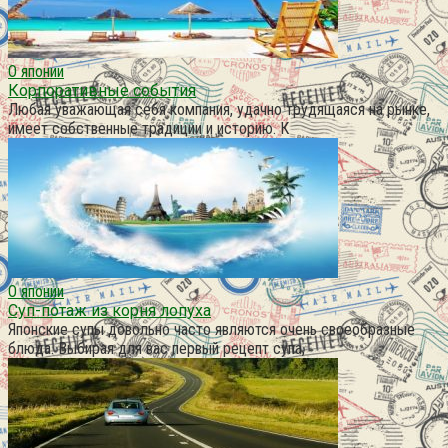
О японии
Корпоративные события
Любая уважающая себя компания, удачно трудящаяся на рынке,
имеет собственные традиции и историю. К
О японии
Суп-потаж из корня лопуха
Японские супы довольно часто являются очень своеобразные
блюда. Выбирая для вас первый рецепт супа,