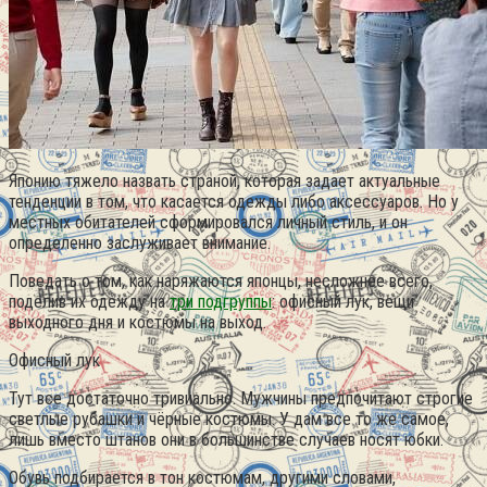
Японию тяжело назвать страной, которая задает актуальные
тенденции в том, что касается одежды либо аксессуаров. Но у
местных обитателей сформировался личный стиль, и он
определенно заслуживает внимание.
Поведать о том, как наряжаются японцы, несложнее всего,
поделив их одежду на
три подгруппы
: офисный лук, вещи
выходного дня и костюмы на выход.
Офисный лук
Тут все достаточно тривиально. Мужчины предпочитают строгие
светлые рубашки и чёрные костюмы. У дам все то же самое,
лишь вместо штанов они в большинстве случаев носят юбки.
Обувь подбирается в тон костюмам, другими словами,