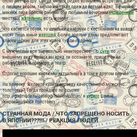
облегают фигуру. Среди японок редко возможно встретить дам
с лишним весом, так что им такая одежда весьма идет. Вечерний
макияж пара бросче рабочего, а любимым вечерним
украшением
местных
жительниц
есть жемчуг.
Что касается обуви, то шпильки и каблуки с костюмами на выход
носят лишь юные
девушки
. Более зрелые дамы предпочитают
классические для этих краев туфли-лодочки.
С мужчинами все значительно неинтереснее. По
сути
, по
внешнему виду японца вы вряд ли осознаете, пришел он на
работу либо, к примеру, в театр.
Строгие хорошие костюмы актуальны и в том и другом случае.
На заметку: желаете купить вправду качественную мужскую
толстовку? Тогда пройдите по ссылке
http://gudmoda.ru/catalog/tolstovki/man/ и
купите
самый
понравившуюся толстовку.
СТРАННАЯ МОДА / ЧТО ЗАПРЕЩЕНО НОСИТЬ
В ЯПОНИИ???!!! / РЕАКЦИЯ ЛЮДЕЙ