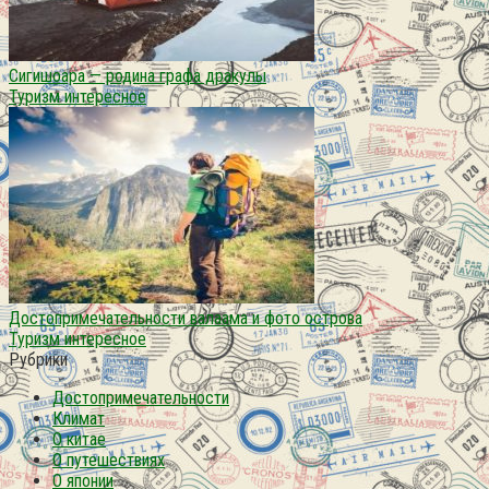
Сигишоара — родина графа дракулы
Туризм интересное
Достопримечательности валаама и фото острова
Туризм интересное
Рубрики
Достопримечательности
Климат
О китае
О путешествиях
О японии