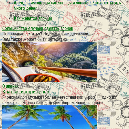
Аренда кимоно или как японцы и японки не хотят тратить
много денег
Как женятся японцы
большинстве случаев
одевать
японец
Понравилась статья? Поделиться с друзьями:
Вам также может быть интересно
О японии
Краткая история j-pop
Японская поп-музыка (более известная как J-pop) — одно из
самых известных направлений современной японской