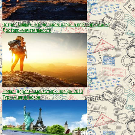
Остров майнау на боденском озере в предгорьях альп
Достопримечательности
Непал. дорога в монастырь. ноябрь 2013
Туризм интересное