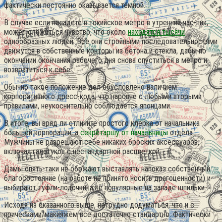
фактически постоянно оказывается тёмной.
В случае если попадете в токийское метро в утренний час-пик,
может сложиться чувство, что около
находятся тысячи
однообразных людей. Все они стройными последовательностями
движутся в собственные конторы из бетона и стекла, дабы по
окончании окончания рабочего дня снова спуститься в метро и
возвратиться к себе.
Обычно такое положение дел обусловлено наличием
корпоративного дресс-кода, что наровне с любыми вторыми
правилами, неукоснительно соблюдается японцами.
В итоге, вы вряд ли отличите простого клерка от начальника
большой корпорации, а
секретаршу от
начальницы
отдела.
Мужчины не разрешают себе никаких броских аксессуаров,
включая галстуков с нестандартной расцветкой.
Дамы опять-таки не обожают выставлять напоказ собственный
благосостояние (на работе не принято носить драгоценности) и
выбирают туфли-лодочки, а не популярные на западе шпильки.
Исходя из сказанного выше, нетрудно додуматься, что и с
прическами/макияжем все достаточно стандартно. Фактически