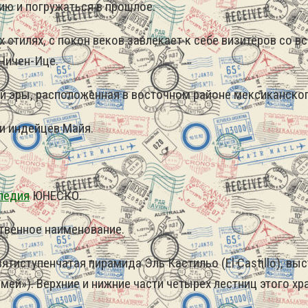
ию и погружаться в прошлое.
стилях, с покон веков завлекает к себе визитёров со в
Чичен-Ице.
 эры, расположенная в восточном районе мексиканског
и индейцев Майя.
ледия
ЮНЕСКО.
твенное наименование.
тиступенчатая пирамида Эль Кастильо (El Castillo), вы
мей»). Верхние и нижние части четырех лестниц этого х