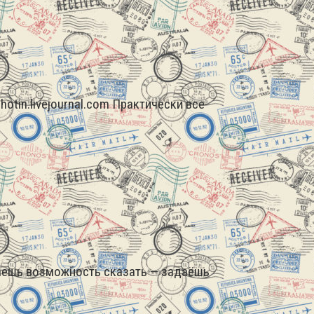
ahotin.livejournal.com Практически все
етаешь возможность сказать — задаёшь