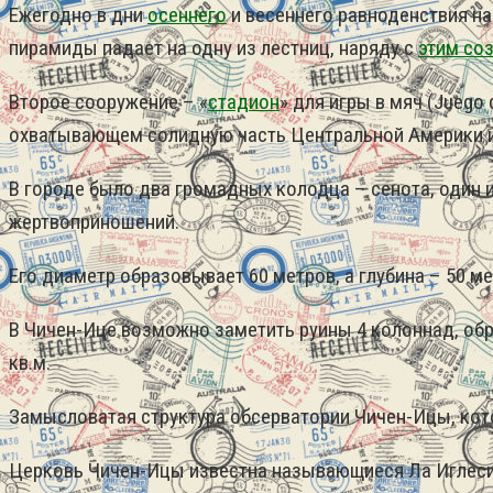
Ежегодно в дни
осеннего
и весеннего равноденствия н
пирамиды падает на одну из лестниц, наряду с
этим со
Второе сооружение – «
стадион
» для игры в мяч (Juego 
охватывающем солидную часть Центральной Америки и 
В городе было два громадных колодца – сенота, один 
жертвоприношений.
Его диаметр образовывает 60 метров, а глубина – 50 ме
В Чичен-Ице возможно заметить руины 4 колоннад, о
кв.м.
Замысловатая структура обсерватории Чичен-Ицы, кото
Церковь Чичен-Ицы известна называющиеся Ла Иглесия 