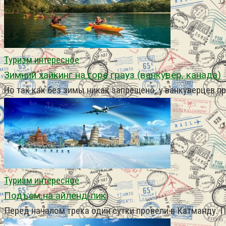
Туризм интересное
Зимний хайкинг на горе грауз (ванкувер, канада)
Но так как без зимы никак запрещено, у ванкуверцев п
Туризм интересное
Подъем на айленд-пик
Перед началом трека один сутки провели в Катманду. 