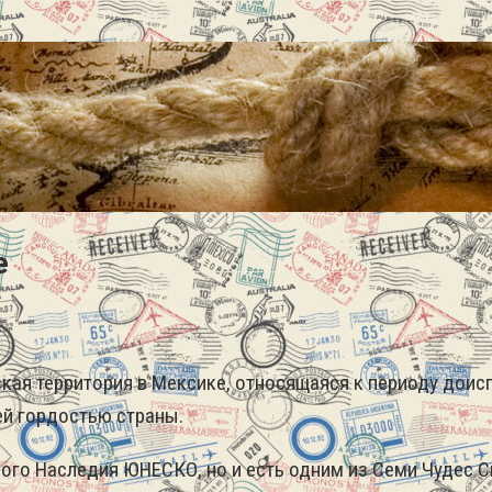
е
ская территория в Мексике, относящаяся к периоду доис
й гордостью страны.
ного Наследия ЮНЕСКО, но и есть одним из Семи Чудес 