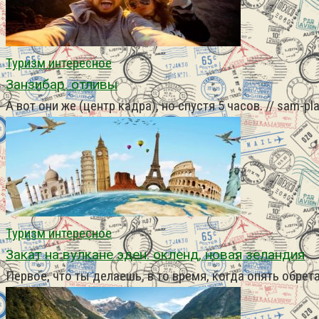
Туризм интересное
Занзибар. отливы
А вот они же (центр кадра), но спустя 5 часов. // sam-pl
Туризм интересное
Закат на вулкане эден. окленд, новая зеландия
Первое, что ты делаешь, в то время, когда опять обр