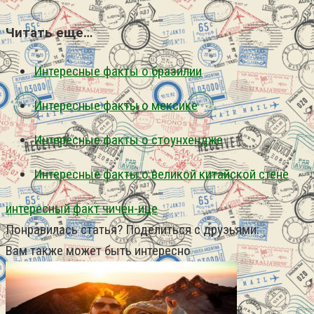
Читать еще…
Интересные факты о бразилии
Интересные факты о мексике
Интересные факты о стоунхендже
Интересные факты о великой китайской стене
интересный
факт
чичен-ице
Понравилась статья? Поделиться с друзьями:
Вам также может быть интересно