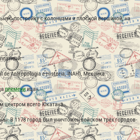
ьную постройку с колоннами и плоской вершиной, на
.
сплатный.
e Antropologia e Historia, INAH), Мексика.
ца
племени
ица».
м центром всего Юкатана.
ны. В 1178 город был уничтожен войском трёх городов-