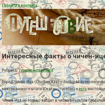
Перейти к контенту
Интересные факты о чичен-иц
Рубрика:
Туризм интересное
Город Чичен-Ица (Chichen Itza) – большая археологиче
мексиканского штата Юкатан (Yucatan) и
есть
настояще
Чичен-Ица не только входит в число объектов Глобаль