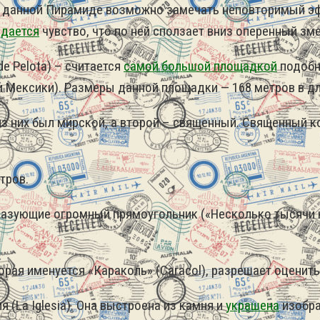
а данной Пирамиде возможно замечать неповторимый эфф
здается
чувство, что по ней сползает вниз оперенный зме
de Pelota) – считается
самой большой площадкой
подобн
Мексики). Размеры данной площадки — 168 метров в дли
из них был мирской, а второй – священный. Священный к
тров.
бразующие огромный прямоугольник («Несколько тысячи
рая именуется «Караколь» (Caracol), разрешает оценить
(La Iglesia). Она выстроена из камня и
украшена
изобра