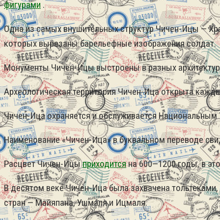
фигурами
.
Одна из самых внушительных структур Чичен-Ицы — Хр
которых вырезаны барельефные изображения солдат.
Монументы Чичен-Ицы выстроены в разных архитектурны
Археологическая территория Чичен-Ица открыта каждый
Чичен-Ица охраняется и обслуживается Национальным Уни
Наименование «Чичен-Ица» в буквальном переводе свид
Расцвет Чичен-Ицы
приходится
на 600—1200 годы, в эт
В десятом веке Чичен-Ица была захвачена тольтеками, 
стран — Майяпана, Ушмаля и Ицмаля.