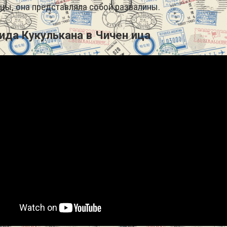
анцы, она представляла собой развалины.
ида Кукулькана в Чичен ица