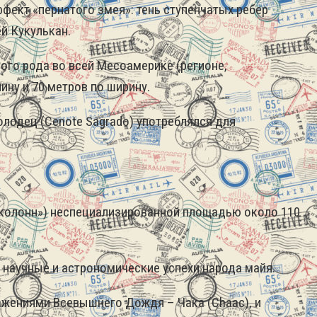
ект «пернатого змея»: тень ступенчатых ребер
й Кукулькан.
ого рода во всей Месоамерике (регионе,
ну и 70 метров по ширину.
олодец (Cenote Sagrado) употреблялся для
 колонн») неспециализированной площадью около 110
 научные и астрономические успехи народа майя.
жениями Всевышнего Дождя – Чака (Chaac), и