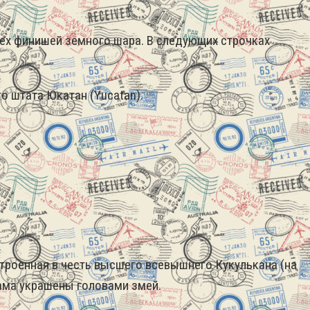
сех финишей земного шара.
В следующих строчках
о штата Юкатан (Yucatan).
строенная в честь высшего всевышнего Кукулькана (на
рама украшены головами змей.