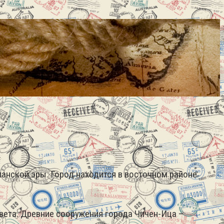
панской эры. Город находится в восточном районе
Света. Древние сооружения города Чичен-Ица –