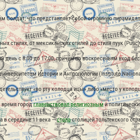
ам Солдат, что представляет собой огромную пирамидал
х стилях, от мексиканских стилей до стиля пуук (Puuc)
 день с 8:00 до 17:00, причем по воскресеньям вход бе
верситетом Истории и Антропологии (Instituto Nacional d
етельствует «во рту колодца ицы» либо «место у колод
о время город
главенствовал религиозным
и политически
а в середине 11 века —
стала
столицей тольтекского стра