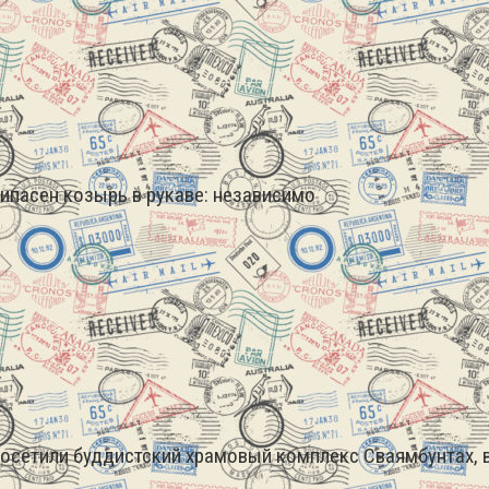
рипасен козырь в рукаве: независимо
Посетили буддистский храмовый комплекс Сваямбунтах, в