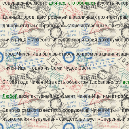
совершенное место
для тех
,
кто обожает
изучить истор
Данный город, выстроенный в различных архитектурных 
данной статьи собраны кое-какие интересные факты о 
Чичен-Ица – археологическая территория доколумбовой
Город Чичен-Ица был выстроен во времена цивилизаци
Чичен-Ица – одно из Семи Чудес Света.
С 1988 года Чичен-Ица есть объектом Глобального
Нас
Любой
архитектурный монумент Чичен-Ицы имеет собс
Одно из самых известных сооружений Чичен-Ицы – девя
языке майя «Кукулькан» свидетельствует «Оперённый з