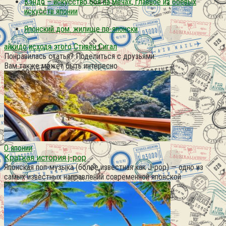
Кэндо – искусство боя на мечах, главное из боевых
искусств японии
Японский дом. жилище по-японски
айкидо
исходя этого
Стивен Сигал
Понравилась статья? Поделиться с друзьями:
Вам также может быть интересно
О японии
Краткая история j-pop
Японская поп-музыка (более известная как J-pop) — одно из
самых известных направлений современной японской