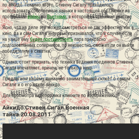
по айкидо. Помимо этого, Стивену Сигалу приходилось
использовать собственные навыки в настоящей обстановке на
протяжении
войны
во
Вьетнаме
, в которой он принимал участие.
Ясно, что на деле это может смотреться не так эффектно, как в
кино, да и сам Сигал в интервью признавался, что в случае если
на улице ему
будет противостоять
пара прекрасно
подготовленных соперников, то неизвестно, сможет ли он выйти
победителем в схватке.
Однако, стоит признать, что техника ведения поединков Стивена
Сигала впечатляет, причем, не только в кино.
Предлагаем вашему вниманию занимательный сюжет о самом
Сигале и о его стиле айкидо.
Для просмотра видеоролика кликните по изображению
Айкидо.Стивен Сигал.Военная
тайна.20.08.2011