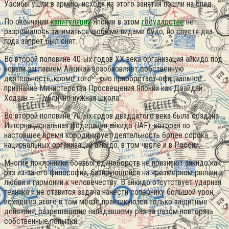
Уэсибы ушли в армию, исходя из этого занятия пошли на спад.
По окончании
капитуляции
Японии в этом
государстве
не
разрещалось заниматься любыми видами будо, но спустя два
года запрет был снят.
Во второй половине 40-ых годов XX века организация айкидо под
новым заглавием Айкикай возобновляет собственную
деятельность, кроме того – оно приобретает официальное
признание Министерства Просвещения Японии как Дэайдан
Ходзин – “Публично нужная школа”.
Во второй половине 70-ых годов двадцатого века была создана
Интернациональная федерация айкидо (IAF), которая по
настоящее время координирует деятельность более сорока
национальных организаций айкидо, в том числе и в России.
Многие поклонники боевых единоборств не признают айкидо как
раз из-за его философии, базирующейся на чрезмерном рвении к
любви и гармонии к человечеству. В айкидо отсутствует ударная
техника и не ставится задача нанести сопернику большой урон,
исходя из этого в том месте практикуются только защитные
действия, разрешающие нападавшему раз за разом повторять
собственные попытки.