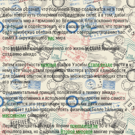
Сейчас он осознал, что подлинное будо содержится не в том,
дабы повергнуть соперника посредством силы, а в том, дабы
сохранить мир и гармонию во Вселенной, благосклонно принять
все сущее и содействовать его расцвету. Он понял, что практика
будо неизбежно обязана приводить к совершенствованию нас
самих и окружающего
нас
мира.
Это озарение сильно поменяло его жизнь и стало причиной
созданию айкидо.
Затем известность
кожный
покров Уэсибы
стала везде
расти и к
нему все чаще стали приезжать мастера вторых единоборств
для обмена опытом, и показалось множество желающих стать
его учениками.
Фундаментальный принцип, положенный в технику айкидо –
энергии противника и использование силы против него самого.
Достигается это захватами и правильными движениями
разрешает удачно противостоять физически более сильному и
массивному
сопернику.
Период расцвета айкидо в Японии
приходится на
30-е годы
прошлого века, но с началом
Второй мировой
многие ученики