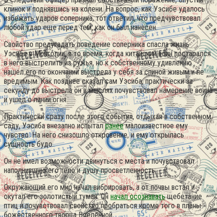
клинок и поднявшись на колени. На вопрос, как Уэсибе удалось
избежать ударов соперника, тот ответил, что предчувствовал
любой удар еще перед тем, как он был нанесен.
Свойство предугадать поведение соперника спасла жизнь
Уэсибе в Монголии, в то время, когда китайский воин постарался
в него выстрелить из ружья, но к собственному удивлению
нашёл его по окончании выстрела у себя за спиной живым и не
вредимым. Как позднее сказал сам Уэсиба, практически за
секунду до выстрела он в мыслях почувствовал намерение воина
и ушел с линии огня.
Практически сразу после этого события, отдыхая в собственном
саду, Уэсиба внезапно испытал
ранее
малоизвестное ему
чувство. На него снизошло откровение, и ему открылась
сущность будо.
Он не имел возможности двинуться с места и почувствовал
наполнившую его тело и душу просветленность.
Окружающий его мир начал вибрировать, а от почвы встал и
окутал его золотистый туман. Он
начал осознавать
щебетание
птиц и почувствовал свойство пробраться кроме того в планы
божественного творца Вселенной.