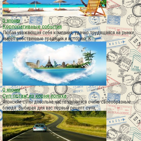
О японии
Корпоративные события
Любая уважающая себя компания, удачно трудящаяся на рынке,
имеет собственные традиции и историю. К
О японии
Суп-потаж из корня лопуха
Японские супы довольно часто являются очень своеобразные
блюда. Выбирая для вас первый рецепт супа,