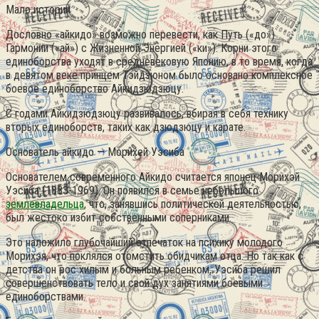
Мало истории
Дословно «айкидо» возможно перевести, как Путь («до»)
Гармонии («ай») с Жизненной Энергией («ки»).
Корни этого
единоборства уходят в средневековую Японию, в то время, когда
в девятом веке принцем Тэйдзюном было основано комплексное
боевое единоборство Айкидзюдзюцу.
С годами Айкидзюдзюцу развивалось, вбирая в себя технику
вторых единоборств, таких как дзюдзюцу и карате.
Основатель айкидо — Морихей Уэсиба
Основателем современного Айкидо считается японец Морихэй
Уэсиба (1883-1969). Он появился в семье небольшого
землевладельца
, что, занявшись политической деятельностью,
был жестоко избит собственными соперниками.
Это наложило глубочайший отпечаток на психику молодого
Морихэя, что поклялся отомстить обидчикам отца. Но так как с
детства он рос хилым и больным ребенком, Уэсиба решил
совершенствовать тело и свой дух занятиями боевыми
единоборствами.