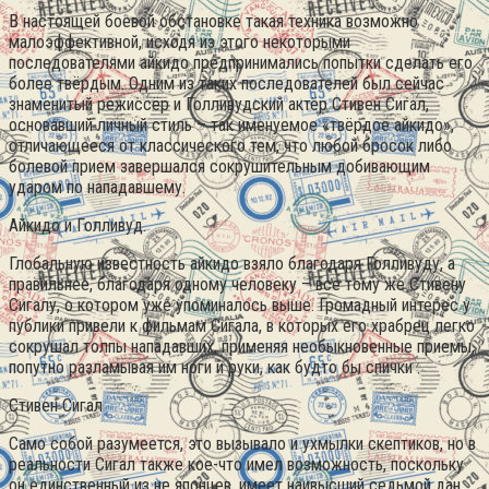
В настоящей боевой обстановке такая техника возможно
малоэффективной, исходя из этого некоторыми
последователями айкидо предпринимались попытки сделать его
более твёрдым. Одним из таких последователей был сейчас
знаменитый режиссёр и Голливудский актёр Стивен Сигал,
основавший личный стиль – так именуемое «твёрдое айкидо»,
отличающееся от классического тем, что любой бросок либо
болевой прием завершался сокрушительным добивающим
ударом по нападавшему.
Айкидо и Голливуд.
Глобальную известность айкидо взяло благодаря Голливуду, а
правильнее, благодаря одному человеку – все тому же Стивену
Сигалу, о котором уже упоминалось выше. Громадный интерес у
публики привели к фильмам Сигала, в которых его храбрец легко
сокрушал толпы нападавших, применяя необыкновенные приемы,
попутно разламывая им ноги и руки, как будто бы спички .
Стивен Сигал
Само собой разумеется, это вызывало и ухмылки скептиков, но в
реальности Сигал также кое-что имел возможность, поскольку
он единственный из не японцев, имеет наивысший седьмой дан