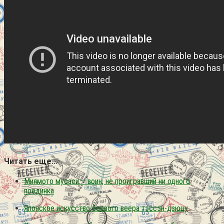
Читать еще…
Миямото мусаси – воин, не проигравший ни одного
поединка
Японское искусство боевого веера тэссэн-дзюцу