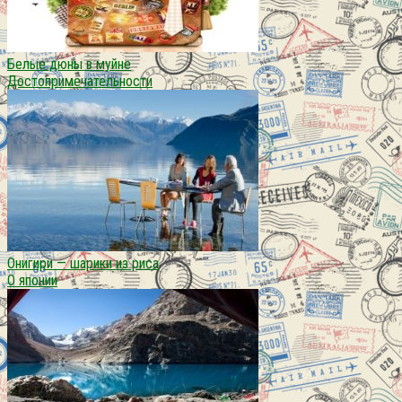
Белые дюны в муйне
Достопримечательности
Онигири — шарики из риса
О японии