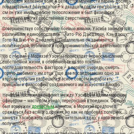
Благодаря железной воле и целеустремленности парень достиг
поразительных результатов – к двадцати годам при росте в 152
см он уже имел крепкое телосложение и был физически
посильнее многих собственных сверстников.
Совершенствуя собственные боевые навыки, Уэсиба занимается
различными единоборствами – Кито-Рю Дзюдзюцу, Кэн-дзюцу,
Гото-Ха Ягю-Рю Дзюдзюцу. Параллельно он занимается
политической, публичной и предпринимательской деятельностью.
Но с годами у Морихэя Уэсибы происходит переосмысление
собственной жизни, в особенности на это повлиял
последовательность факторов – в первую очередь, смерть
горячо любимого им отца. Еще два последовавших одно за
вторым события разрешили Уэсибе совсем выработать
принципы и философию создаваемого им искусства Айкидо.
Началом послужил конфликт между Уэсибой и одним морским
офицером – мастером кэндо, переросший в поединок. Офицер
был вооружен
древесным
клинком, а Морихэй предпочел
сражаться без всякого оружия, но как не пробовал соперник
нанести Уэсибе хоть один чувствительный удар, у него ничего не
получилось.
В следствии офицер признал собственный поражение, опустив