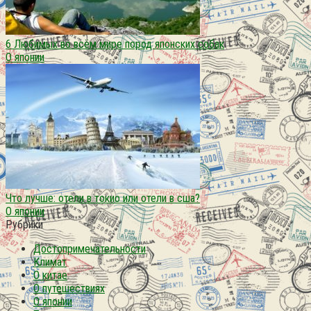
6 Любимых во всём мире пород японских собак
О японии
Что лучше: отели в токио или отели в сша?
О японии
Рубрики
Достопримечательности
Климат
О китае
О путешествиях
О японии