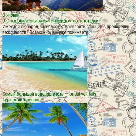
О японии
9 Способов сказать «спасибо» по-японски
Имеется ли народ, что сможет превзойти японцев в проявлении
вежливости? Возможно, вы уже понимаете
Самый большой водопад в юте — bridal veil falls
Туризм интересное