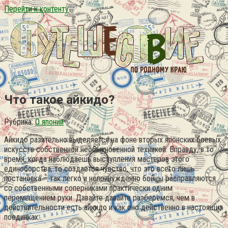
Перейти к контенту
Что такое айкидо?
Рубрика:
О японии
Айкидо разительно выделяется на фоне вторых японских боевых
искусств собственной необыкновенной техникой. Вправду, в то
время, когда наблюдаешь выступления мастеров этого
единоборства, то создается чувство, что это всего лишь
постановка – так легко и непринужденно бойцы расправляются
со собственными соперниками практически одним
перемещением руки. Давайте давайте разберемся, чем в
действительности есть айкидо и как оно действенно в настоящих
поединках…