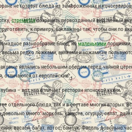
оране не готовят блюда из замороженных и консервиро
отку,
стремятся
сохранить первозданный вид личный вку
риготовить, к примеру, баклажаны так, чтобы они по вк
 громадное разнообразие блюд, но
маленькими
порциями, 
, весьма редко ложками, вилками и ножами не пользуются
 каковые являлись небольшим обедом перед чайной цере
, отличаются от европейских.
лубина – вот что отличает ресторан японской кухни.
тве отдельного блюда, так и в составе многих вторых. 
довольно много: морковь, капуста, огурцы, салат, дайк
тения: васаби, багат, лотос, бамбук. Фасоль довольно час