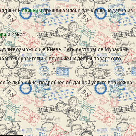
овядины и
свинины
пришли в Японскую кухню недавно из
ара
и какао.
кухни возможно и в Киеве. Сеть ресторанов Мураками
в новые поразительно вкусные шедевры поварского
 себе либо офис, подробнее об данной услуге возможно