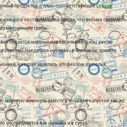
ванных продуктов – лишь соответствующие
сезону
.
с каждого составляющего блюда, что весьма отличает
усу напоминали грибы.
все подается маленькими кусочками, дабы уже не
 совсем). Наедаться «от пуза» в Японии не принято.
монией, которая являлась апофеозом застолья.
Всю морскую живность вместе с морской капустой так же
он.
то употребляется как начинка и в супах.