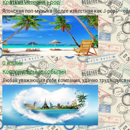
Краткая история j-pop
Японская поп-музыка (более известная как J-pop) — о
О японии
Корпоративные события
Любая уважающая себя компания, удачно трудящаяся на