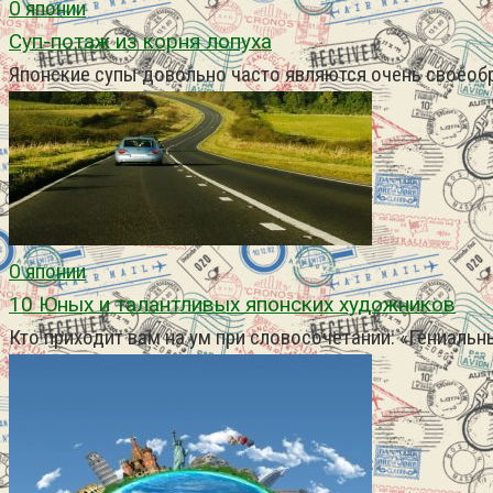
О японии
Суп-потаж из корня лопуха
Японские супы довольно часто являются очень своеобр
О японии
10 Юных и талантливых японских художников
Кто приходит вам на ум при словосочетании: «Гениаль