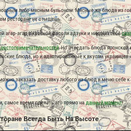
 овощным либо мясным бульоном. Мясные же блюда из г
аком ресторане не отыщешь.
й агар-агар и красной фасоли адзуки и никаких тебе
сах
 достопримечательностей
. Но отведать блюда японской 
понские блюда, но и адаптированные к вкусам украинце
зможно заказать доставку любого из блюд в меню себе к
и, самое время сделать это прямо на
данный момент
!
сторане Всегда Быть На Высоте