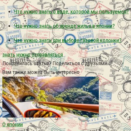
Что нужно знать о воде, которой мы пользуемся?
Что нужно знать об аренде жилья в японии?
Что нужно знать при выборе газовой колонки?
знать
нужно
отправляться
Понравилась статья? Поделиться с друзьями:
Вам также может быть интересно
О японии