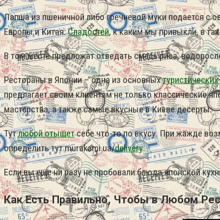
Лапша из пшеничной либо гречневой муки подается с
Европы и Китая.
Сладостей
, к каким мы привыкли, в т
В том месте предложат отведать смесь риса, водоросле
Рестораны в Японии – одна из основных
туристических
предлагает своим клиентам не только классические я
мастерства, а также самые вкусные в Киеве десерты.
Тут
любой отыщет
себе что-то по вкусу. При жажде во
определить тут murakami.ua/
delivery
.
Если вы еще ни разу не пробовали блюда японской кухн
Как Есть Правильно, Чтобы в Любом Ре