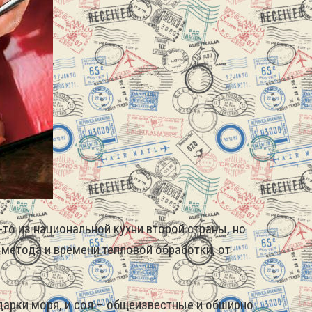
то из национальной кухни второй страны, но
 метода и времени тепловой обработки, от
подарки моря, и соя – общеизвестные и обширно