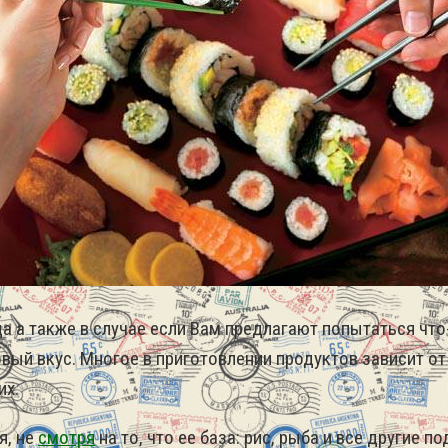
 а также в случае если Вам предлагают попытаться что-
вый вкус. Многое в приготовлении продуктов зависит от
их.
я, не
смотря
на то, что ее база: рис, рыба и все другие 