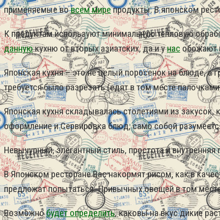
применяемые во
всем мире
продукты.
В японском рест
К продуктам используют минимальную тепловую обраб
данную
кухню от вторых азиатских, да и у
нас
обожают п
Японская кухня – это не целый поросенок на блюде, а
требуется было разрезать (едят в том месте палочками
Японская кухня складывалась столетиями из закусок,
оформление и Сервировка блюд, само собой разумеется
Невычурный, элегантный стиль, простота и внутренняя г
В Японском ресторане Вас накормят рисом, как в качес
предложат попытаться. Привычных овощей в том месте 
Возможно
будет определить
, каковы на вкус дикие рас